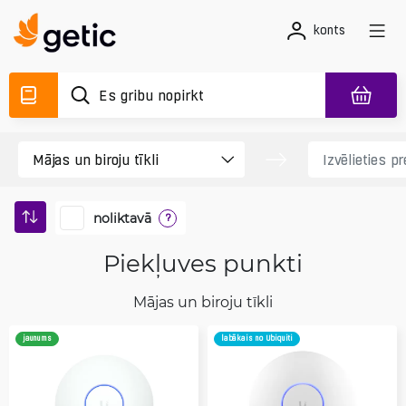
konts
noliktavā
?
Piekļuves punkti
Mājas un biroju tīkli
jaunums
labākais no Ubiquiti