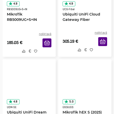
4.9
4.9
RB5009UG+S+IN
UCG-Fiber
MikroTik
Ubiquiti UniFi Cloud
RB5009UG+S+IN
Gateway Fiber
noliktavā
noliktavā
305.19
€
185.05
€
4.8
5.0
UDM-SE
E60iUGS
Ubiquiti UniFi Dream
MikroTik hEX S (2025)