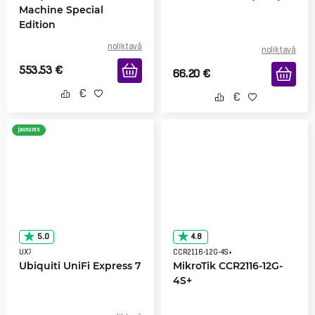
Machine Special
Edition
noliktavā
noliktavā
553.53
€
66.20
€
jaunums
5.0
4.8
UX7
CCR2116-12G-4S+
Ubiquiti UniFi Express 7
MikroTik CCR2116-12G-
4S+