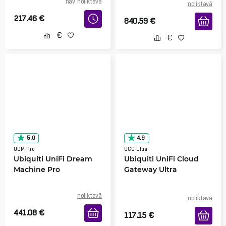
nav noliktavā
noliktavā
217.46
€
840.59
€
5.0
4.9
UDM-Pro
UCG-Ultra
Ubiquiti UniFi Dream
Ubiquiti UniFi Cloud
Machine Pro
Gateway Ultra
noliktavā
noliktavā
441.08
€
117.15
€