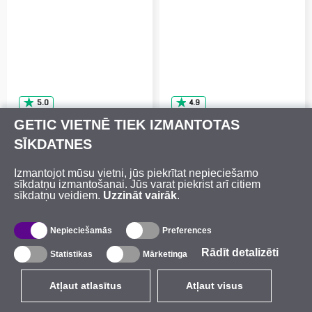
5.0
4.9
CCR2004-16G-2S+
RB5009UPr+S+IN
GETIC VIETNĒ TIEK IZMANTOTAS
MikroTik CCR2004-16G-
MikroTik
SĪKDATNES
2S+
RB5009UPr+S+IN
Izmantojot mūsu vietni, jūs piekrītat nepieciešamo
sīkdatņu izmantošanai. Jūs varat piekrist arī citiem
noliktavā
noliktavā
sīkdatņu veidiem.
Uzzināt vairāk
.
393.08
€
252.78
€
Nepieciešamās
Preferences
Rādīt detalizēti
Statistikas
Mārketinga
Atļaut atlasītus
Atļaut visus
parādīt visas preces