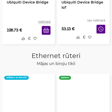
Ubiquiti Device Bridge
Ubiquiti Device Bridge
IoT
nav noliktavā
noliktavā
53.13
€
108.73
€
Ethernet rūteri
Mājas un biroju tīkli
labākais no MikroTik
jaunums