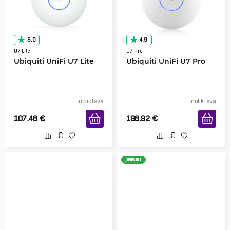
5.0
4.9
U7-Lite
U7-Pro
Ubiquiti UniFi U7 Lite
Ubiquiti UniFi U7 Pro
noliktavā
noliktavā
107.48
€
198.92
€
jaunums