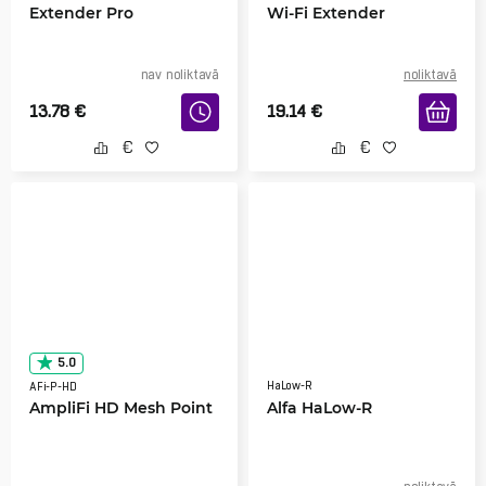
Extender Pro
Wi-Fi Extender
nav noliktavā
noliktavā
13.78
€
19.14
€
5.0
HaLow-R
AFi-P-HD
AmpliFi HD Mesh Point
Alfa HaLow-R