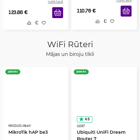
noliktavā
noliktavā
110.78
€
123.66
€
WiFi Rūteri
Mājas un biroju tīkli
jaunums
jaunums
4.5
MA53UG+HbeH
UDR7
MikroTik hAP be3
Ubiquiti UniFi Dream
Router 7