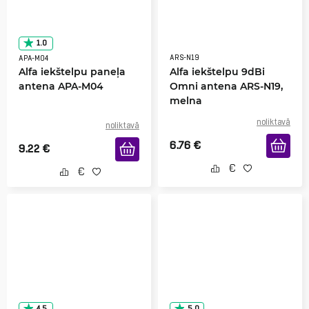
1.0
ARS-N19
APA-M04
Alfa iekštelpu paneļa
Alfa iekštelpu 9dBi
antena APA-M04
Omni antena ARS-N19,
melna
noliktavā
noliktavā
6.76
€
9.22
€
4.5
5.0