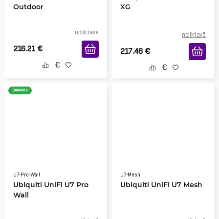
Outdoor
XG
noliktavā
noliktavā
216.21
€
217.46
€
jaunums
U7-Pro-Wall
U7-Mesh
Ubiquiti UniFi U7 Pro
Ubiquiti UniFi U7 Mesh
Wall