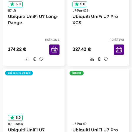
5.0
5.0
U7-LR
U7-Pro-XGS
Ubiquiti UniFi U7 Long-
Ubiquiti UniFi U7 Pro
Range
XGS
noliktavā
noliktavā
174.22
€
327.43
€
labākais no Ubiquiti
jaunums
5.0
U7-Pro-XG
U7-Outdoor
Ubiquiti UniFi U7
Ubiquiti UniFi U7 Pro