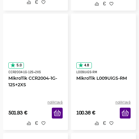
5.0
4.8
CCR2004-1G-12S+2XS
L009UiGS-RM
MikroTik CCR2004-1G-
MikroTik L009UiGS-RM
12S+2XS
noliktavā
noliktavā
501.93
€
100.38
€