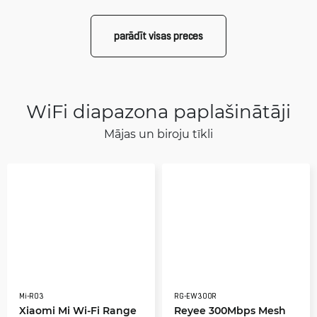
parādīt visas preces
WiFi diapazona paplašinātāji
Mājas un biroju tīkli
Mi-R03
RG-EW300R
Xiaomi Mi Wi-Fi Range
Reyee 300Mbps Mesh