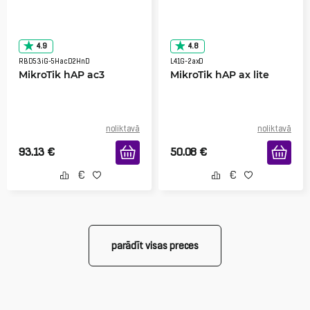
4.9
4.8
RBD53iG-5HacD2HnD
L41G-2axD
MikroTik hAP ac3
MikroTik hAP ax lite
noliktavā
noliktavā
93.13
€
50.08
€
parādīt visas preces