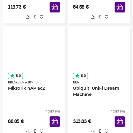
119.73
€
84.66
€
5.0
5.0
RBD52G-5HacD2HnD-TC
UDM
MikroTik hAP ac2
Ubiquiti UniFi Dream
Machine
noliktavā
noliktavā
68.85
€
313.83
€