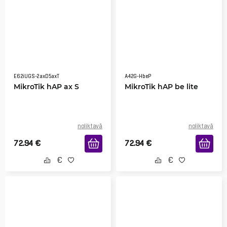
E62iUGS-2axD5axT
A42G-HbeP
MikroTik hAP ax S
MikroTik hAP be lite
noliktavā
noliktavā
72.94
€
72.94
€