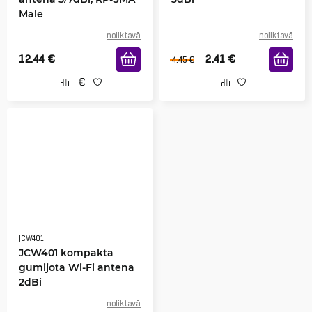
Male
noliktavā
noliktavā
12.44
€
2.41
€
4.45
€
JCW401
JCW401 kompakta
gumijota Wi-Fi antena
2dBi
noliktavā