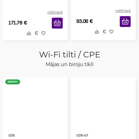
noliktavā
noliktavā
93.06
€
171.78
€
Wi-Fi tilti / CPE
Mājas un biroju tīkli
jaunums
UDB
UDB-IoT