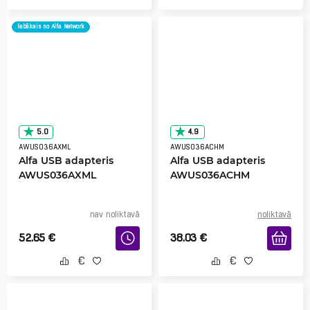
labākais no Alfa Network
5.0
4.9
AWUS036AXML
AWUS036ACHM
Alfa USB adapteris
Alfa USB adapteris
AWUS036AXML
AWUS036ACHM
nav noliktavā
noliktavā
52.65
€
38.03
€