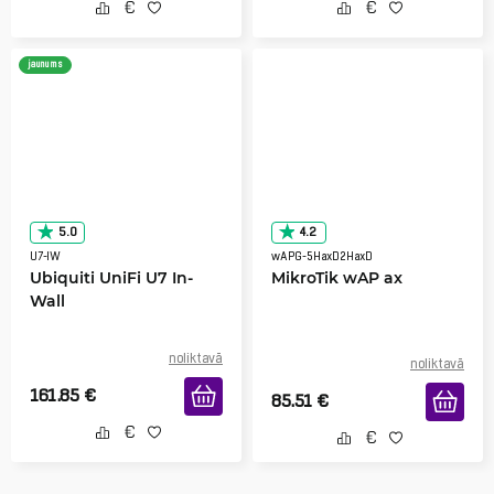
jaunums
5.0
4.2
U7-IW
wAPG-5HaxD2HaxD
Ubiquiti UniFi U7 In-
MikroTik wAP ax
Wall
noliktavā
noliktavā
161.85
€
85.51
€