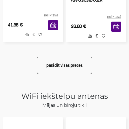
AWUS036AXER
noliktavā
noliktavā
41.36
€
26.60
€
parādīt visas preces
WiFi iekštelpu antenas
Mājas un biroju tīkli