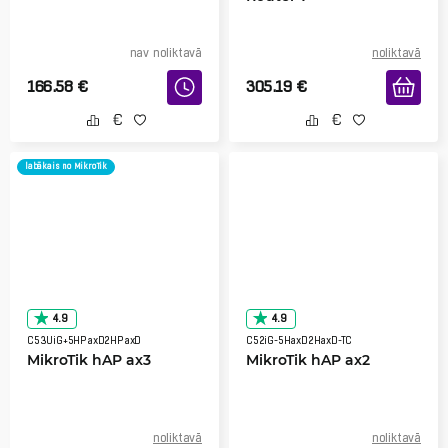
nav noliktavā
noliktavā
166.58
€
305.19
€
labākais no MikroTik
4.9
4.9
C53UiG+5HPaxD2HPaxD
C52iG-5HaxD2HaxD-TC
MikroTik hAP ax3
MikroTik hAP ax2
noliktavā
noliktavā