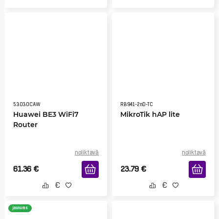
53030CAW
RB941-2nD-TC
Huawei BE3 WiFi7
MikroTik hAP lite
Router
noliktavā
noliktavā
61.36
€
23.79
€
jaunums