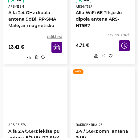
ARS-N19M
ARS-NT5B7
Alfa 2.4 GHz dipola
Alfa WiFi 6E Trīsjoslu
antena 9dBi, RP-SMA
dipola antena ARS-
Male, ar magnētisko
NT5B7
pamatni
nav noliktavā
noliktavā
4.71
€
13.41
€
-46 %
ARS-25-57A
OARDSBX-DUAL25
Alfa 2.4/5GHz iekštelpu
2.4 / 5GHz omni antena
antena 5/7dBi, RP-SMA
3dBi