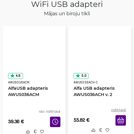
WiFi USB adapteri
Mājas un biroju tīkli
4.6
5.0
AWUS036ACM
AWUS036ACH-C
AlfaUSB adapteris
Alfa USB adapteris
AWUS036ACM
AWUS036ACH v. 2
noliktavā
nav noliktavā
55.82
€
39.36
€