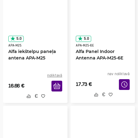
5.0
5.0
APA-M25
APA-M25-6E
Alfa iekštelpu paneļa
Alfa Panel Indoor
antena APA-M25
Antenna APA-M25-6E
nav noliktavā
noliktavā
17.73
€
16.66
€