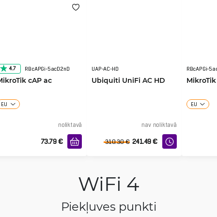
4.7
RBcAPGi-5acD2nD
UAP-AC-HD
MikroTik cAP ac
Ubiquiti UniFi AC HD
MikroTik
EU
EU
noliktavā
nav noliktavā
73.79
€
241.49
€
310.30
€
WiFi 4
Piekļuves punkti