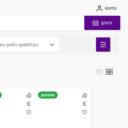
konts
grozs
jaunums