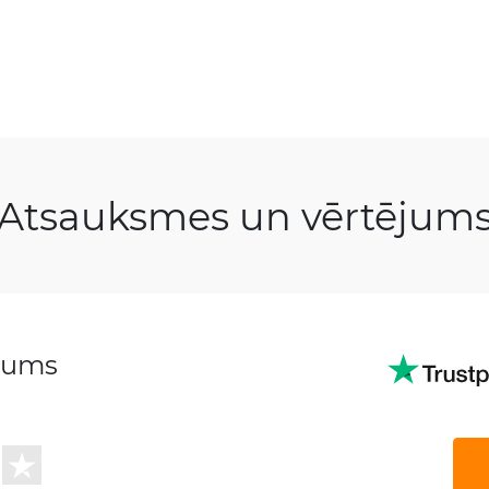
Atsauksmes un vērtējum
ējums