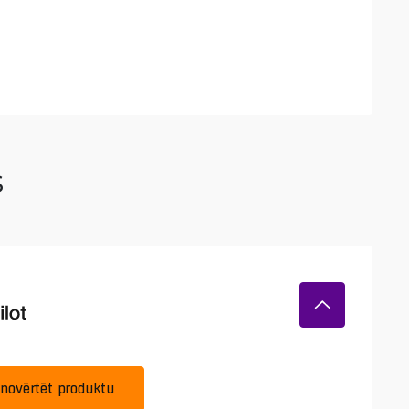
s
novērtēt produktu