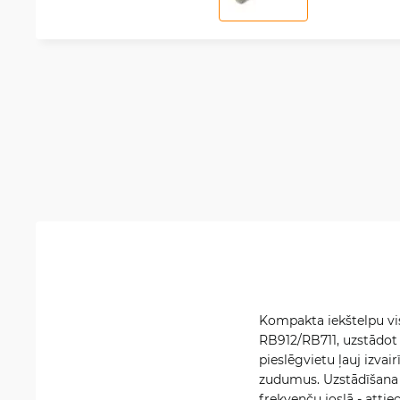
Kompakta iekštelpu vis
RB912/RB711, uzstādot
pieslēgvietu ļauj izva
zudumus. Uzstādīšana i
frekvenču joslā - attiec