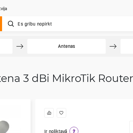
vija
Antenas
tena 3 dBi MikroTik Route
Ir noliktavā
?