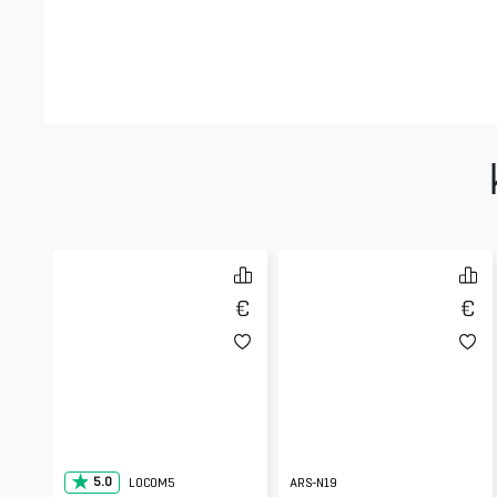
5.0
LOCOM5
ARS-N19