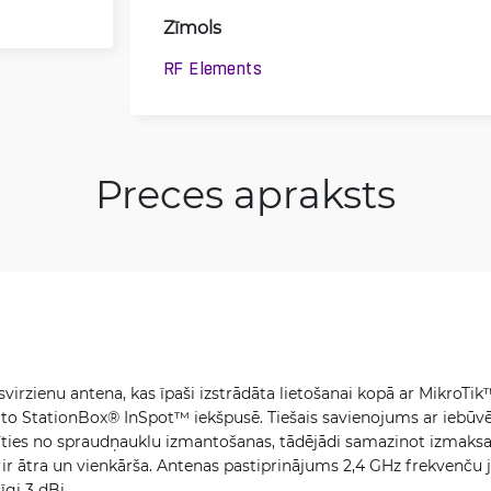
Zīmols
RF Elements
Preces apraksts
virzienu antena, kas īpaši izstrādāta lietošanai kopā ar Mikro
 to StationBox® InSpot™ iekšpusē. Tiešais savienojums ar iebū
irīties no spraudņauklu izmantošanas, tādējādi samazinot izmaks
r ātra un vienkārša. Antenas pastiprinājums 2,4 GHz frekvenču jo
īgi 3 dBi.