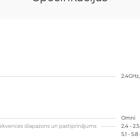
2.4GHz,
Omni
ekvences diapazons un pastiprinājums
2.4 - 2.5
5.1 - 5.