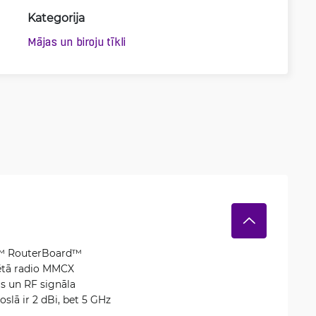
Kategorija
Mājas un biroju tīkli
Tik™ RouterBoard™
vētā radio MMCX
as un RF signāla
slā ir 2 dBi, bet 5 GHz