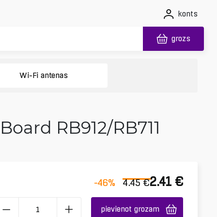
konts
grozs
Wi-Fi antenas
rBoard RB912/RB711
2.41
€
-46
%
4.45
€
pievienot grozam