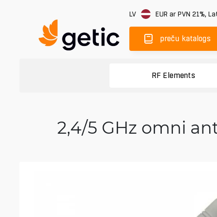
LV
EUR
ar PVN 21%
,
Lat
preču katalogs
RF Elements
2,4/5 GHz omni an