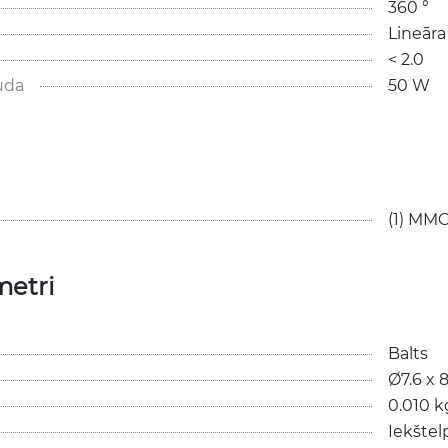
360 °
Lineāra
< 2.0
uda
50 W
(1) MM
metri
Balts
Ø7.6 x
0.010 k
Iekštel