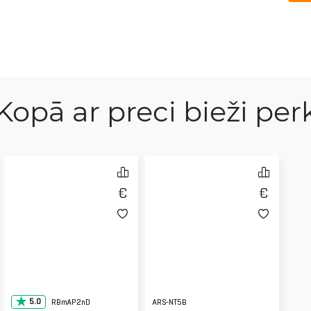
Kopā ar preci bieži per
5.0
RBmAP2nD
ARS-NT5B