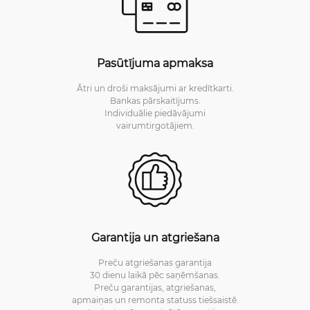
Egis
Pasūtījuma apmaksa
2/11/2023
Pārbaudīts un apkopots Trustpilot
Great seller, got goods very fast!!!
Ātri un droši maksājumi ar kredītkarti.
Bankas pārskaitījums.
Individuālie piedāvājumi
vairumtirgotājiem.
Valdas
2/9/2023
Pārbaudīts un apkopots Trustpilot
Great little device, the learning curve is quite a
bit steeper than you regular consumer grade
router but I knew what I was signing up for.
Garantija un atgriešana
vilo
Preču atgriešanas garantija
5/24/2022
Pārbaudīts un apkopots Trustpilot
30 dienu laikā pēc saņēmšanas.
Routeur puissant et efficace
Preču garantijas, atgriešanas,
apmaiņas un remonta statuss tiešsaistē.