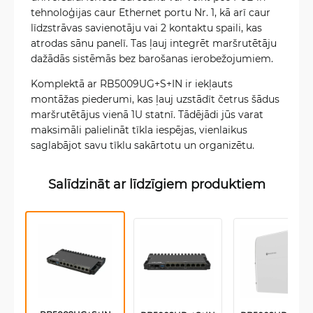
tehnoloģijas caur Ethernet portu Nr. 1, kā arī caur
līdzstrāvas savienotāju vai 2 kontaktu spaili, kas
atrodas sānu panelī. Tas ļauj integrēt maršrutētāju
dažādās sistēmās bez barošanas ierobežojumiem.
Komplektā ar RB5009UG+S+IN ir iekļauts
montāžas piederumi, kas ļauj uzstādīt četrus šādus
maršrutētājus vienā 1U statnī. Tādējādi jūs varat
maksimāli palielināt tīkla iespējas, vienlaikus
saglabājot savu tīklu sakārtotu un organizētu.
Salīdzināt ar līdzīgiem produktiem