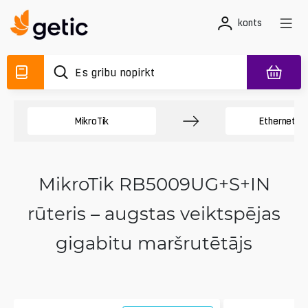
konts
MikroTik
Ethernet rū
MikroTik RB5009UG+S+IN
rūteris – augstas veiktspējas
gigabitu maršrutētājs