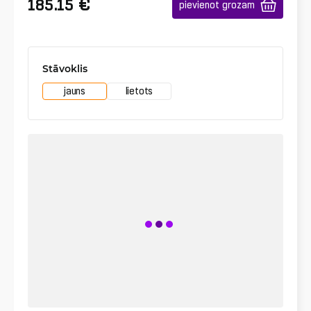
€
185.15
pievienot grozam
Stāvoklis
jauns
lietots