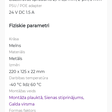
PSU / POE adapter
24 V DC 1.5 A
Fiziskie parametri
Krāsa
Melns
Materiāls
Metāls
Izmēri
220 x 125 x 22 mm
Darbības temperatūra
-40 °C līdz 60 °C
Montāžas veids
Montāža plauktā, 
Sienas stiprinājums, 
Galda virsma
Formas faktors