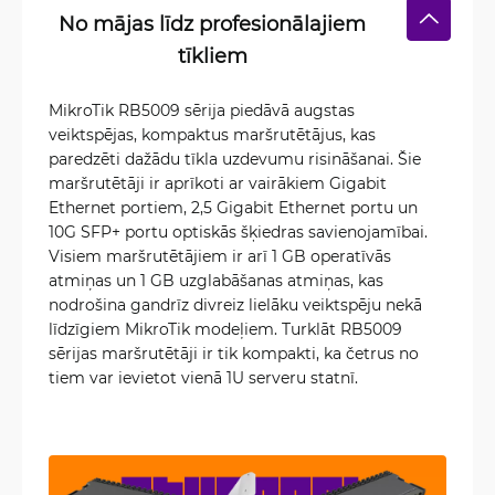
No mājas līdz profesionālajiem
tīkliem
MikroTik RB5009 sērija piedāvā augstas
veiktspējas, kompaktus maršrutētājus, kas
paredzēti dažādu tīkla uzdevumu risināšanai. Šie
maršrutētāji ir aprīkoti ar vairākiem Gigabit
Ethernet portiem, 2,5 Gigabit Ethernet portu un
10G SFP+ portu optiskās šķiedras savienojamībai.
Visiem maršrutētājiem ir arī 1 GB operatīvās
atmiņas un 1 GB uzglabāšanas atmiņas, kas
nodrošina gandrīz divreiz lielāku veiktspēju nekā
līdzīgiem MikroTik modeļiem. Turklāt RB5009
sērijas maršrutētāji ir tik kompakti, ka četrus no
tiem var ievietot vienā 1U serveru statnī.