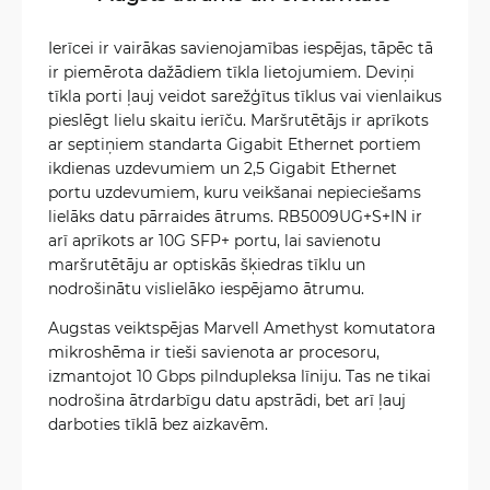
Ierīcei ir vairākas savienojamības iespējas, tāpēc tā
ir piemērota dažādiem tīkla lietojumiem. Deviņi
tīkla porti ļauj veidot sarežģītus tīklus vai vienlaikus
pieslēgt lielu skaitu ierīču. Maršrutētājs ir aprīkots
ar septiņiem standarta Gigabit Ethernet portiem
ikdienas uzdevumiem un 2,5 Gigabit Ethernet
portu uzdevumiem, kuru veikšanai nepieciešams
lielāks datu pārraides ātrums. RB5009UG+S+IN ir
arī aprīkots ar 10G SFP+ portu, lai savienotu
maršrutētāju ar optiskās šķiedras tīklu un
nodrošinātu vislielāko iespējamo ātrumu.
Augstas veiktspējas Marvell Amethyst komutatora
mikroshēma ir tieši savienota ar procesoru,
izmantojot 10 Gbps pilndupleksa līniju. Tas ne tikai
nodrošina ātrdarbīgu datu apstrādi, bet arī ļauj
darboties tīklā bez aizkavēm.