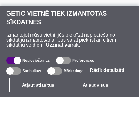
GETIC VIETNĒ TIEK IZMANTOTAS
SĪKDATNES
Izmantojot mūsu vietni, jūs piekrītat nepieciešamo
sīkdatņu izmantošanai. Jūs varat piekrist arī citiem
sīkdatņu veidiem.
Uzzināt vairāk
.
Nepieciešamās
Preferences
Rādīt detalizēti
Statistikas
Mārketinga
Atļaut atlasītus
Atļaut visus
LV
EUR
ar PVN 21%
,
Latvija