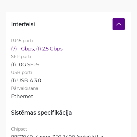
Interfeisi
RJ45 porti
(7) 1 Gbps, 
(1) 2.5 Gbps
SFP porti
(1) 10G SFP+
USB porti
(1) USB-A 3.0
Pārvaldīšana
Ethernet
Sistēmas specifikācija
Chipset
88F7040, 4 core, 350-1400 (auto) MHz