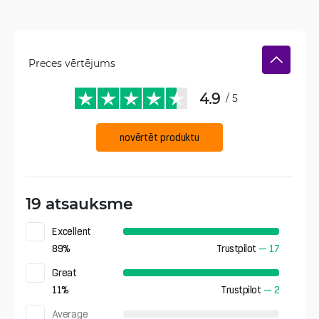
Preces vērtējums
4.9
/ 5
novērtēt produktu
19 atsauksme
Excellent
89
%
Trustpilot
—
17
Great
11
%
Trustpilot
—
2
Average