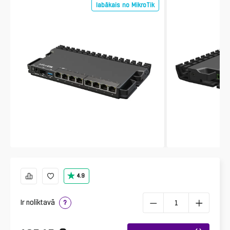
labākais no MikroTik
4.9
Ir noliktavā
?