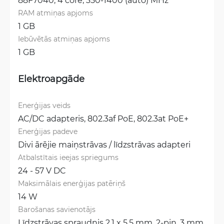
RAM atmiņas apjoms
1 GB
Iebūvētās atmiņas apjoms
1 GB
Elektroapgāde
Enerģijas veids
AC/DC adapteris, 
802.3af PoE, 
802.3at PoE+
Enerģijas padeve
Divi ārējie maiņstrāvas / līdzstrāvas adapteri
Atbalstītais ieejas spriegums
24 - 57 V DC
Maksimālais enerģijas patēriņš
14 W
Barošanas savienotājs
Līdzstrāvas spraudnis 2,1 x 5,5 mm, 
2-pin, 3 mm