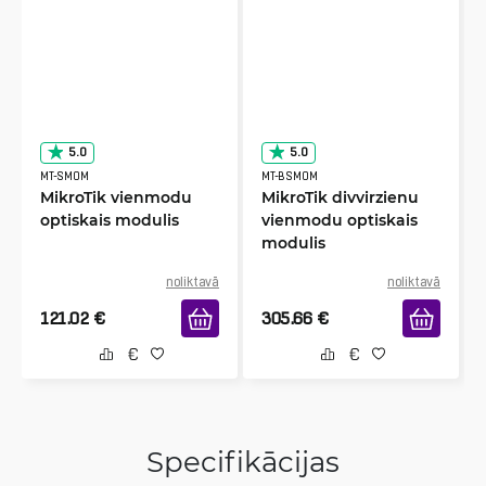
5.0
5.0
MT-SMOM
MT-BSMOM
MikroTik vienmodu
MikroTik divvirzienu
optiskais modulis
vienmodu optiskais
modulis
noliktavā
noliktavā
121.02
€
305.66
€
Specifikācijas