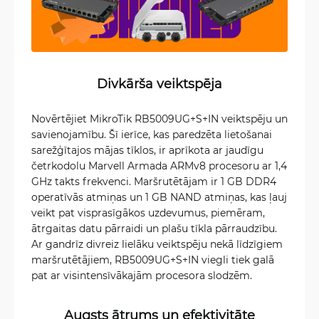
Divkārša veiktspēja
Novērtējiet MikroTik RB5009UG+S+IN veiktspēju un
savienojamību. Šī ierīce, kas paredzēta lietošanai
sarežģītajos mājas tīklos, ir aprīkota ar jaudīgu
četrkodolu Marvell Armada ARMv8 procesoru ar 1,4
GHz takts frekvenci. Maršrutētājam ir 1 GB DDR4
operatīvās atmiņas un 1 GB NAND atmiņas, kas ļauj
veikt pat visprasīgākos uzdevumus, piemēram,
ātrgaitas datu pārraidi un plašu tīkla pārraudzību.
Ar gandrīz divreiz lielāku veiktspēju nekā līdzīgiem
maršrutētājiem, RB5009UG+S+IN viegli tiek galā
pat ar visintensīvākajām procesora slodzēm.
Augsts ātrums un efektivitāte