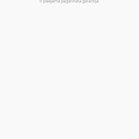
Ir pieejamā pagarinātā garantija.