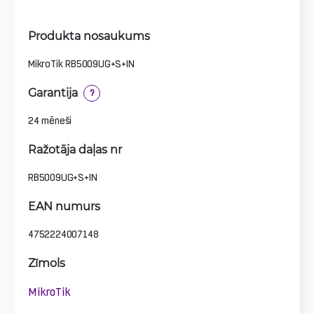
Produkta nosaukums
MikroTik RB5009UG+S+IN
Garantija
?
24 mēneši
Ražotāja daļas nr
RB5009UG+S+IN
EAN numurs
4752224007148
Zīmols
MikroTik