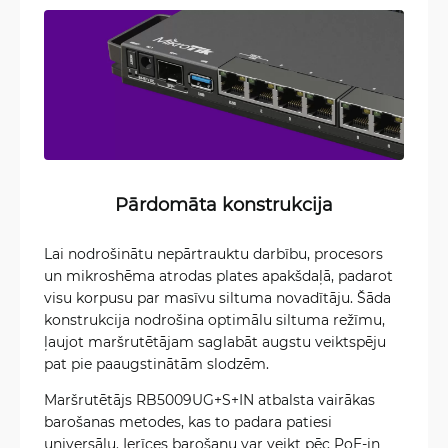
Pārdomāta konstrukcija
Lai nodrošinātu nepārtrauktu darbību, procesors
un mikroshēma atrodas plates apakšdaļā, padarot
visu korpusu par masīvu siltuma novadītāju. Šāda
konstrukcija nodrošina optimālu siltuma režīmu,
ļaujot maršrutētājam saglabāt augstu veiktspēju
pat pie paaugstinātām slodzēm.
Maršrutētājs RB5009UG+S+IN atbalsta vairākas
barošanas metodes, kas to padara patiesi
universālu. Ierīces barošanu var veikt pēc PoE-in