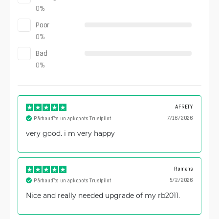
0
%
Poor
0
%
Bad
0
%
AFRETY
7/16/2026
Pārbaudīts un apkopots Trustpilot
very good. i m very happy
Romans
5/2/2026
Pārbaudīts un apkopots Trustpilot
Nice and really needed upgrade of my rb2011.