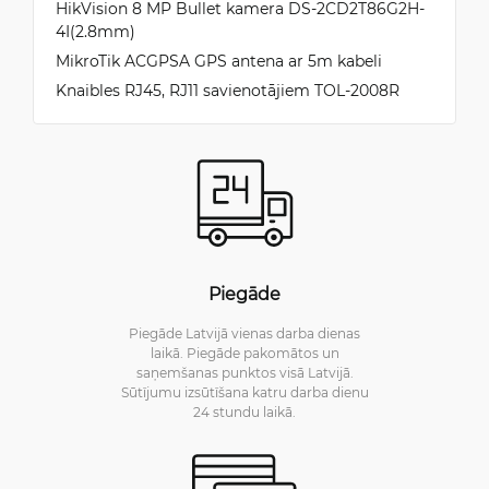
HikVision 8 MP Bullet kamera DS-2CD2T86G2H-
4I(2.8mm)
MikroTik ACGPSA GPS antena ar 5m kabeli
Nina
Knaibles RJ45, RJ11 savienotājiem TOL-2008R
2/24/2023
Pārbaudīts un apkopots Trustpilot
One of the best Mikrotik routers.
Ionut
2/24/2023
Pārbaudīts un apkopots Trustpilot
Awesome box. Does a lot more than anyone
Piegāde
would need for a home network. You get
features that you would have to pay twice the
Piegāde Latvijā vienas darba dienas
money for a product from competitors.
laikā. Piegāde pakomātos un
saņemšanas punktos visā Latvijā.
Sūtījumu izsūtīšana katru darba dienu
24 stundu laikā.
Dan
2/14/2023
Pārbaudīts un apkopots Trustpilot
Good value for money.