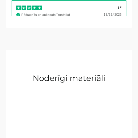
SP
12/28/2025
Pārbaudīts un apkopots Trustpilot
I thought my old linksys wrt1890acs running
openwrt was good. This router is absolutely on
another level. Only caveat, need to learn
RouterOS. Thankfully there's a bountiful of
resources online.
Janno
Noderīgi materiāli
10/16/2025
Pārbaudīts un apkopots Trustpilot
Good Stuff. Works very well with OpenWRT also.
Customer
5/23/2025
Pārbaudīts un apkopots Trustpilot
I recommend that strongly