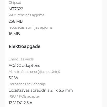
Chipset
MT7622
RAM atmiņas apjoms
256 MB
Iebūvētās atmiņas apjoms
16 MB
Elektroapgāde
Enerģijas veids
AC/DC adapteris
Maksimālais enerģijas patēriņš
36 W
Barošanas savienotājs
Līdzstrāvas spraudnis 2,1 x 5,5 mm
PSU / POE adapter
12 V DC 2.5 A