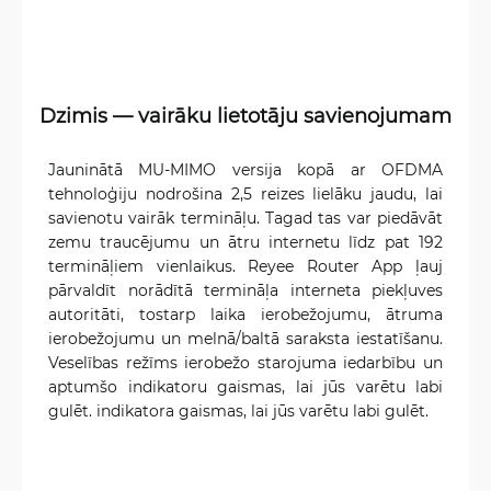
Dzimis — vairāku lietotāju savienojumam
Jauninātā MU-MIMO versija kopā ar OFDMA
tehnoloģiju nodrošina 2,5 reizes lielāku jaudu, lai
savienotu vairāk termināļu. Tagad tas var piedāvāt
zemu traucējumu un ātru internetu līdz pat 192
termināļiem vienlaikus. Reyee Router App ļauj
pārvaldīt norādītā termināļa interneta piekļuves
autoritāti, tostarp laika ierobežojumu, ātruma
ierobežojumu un melnā/baltā saraksta iestatīšanu.
Veselības režīms ierobežo starojuma iedarbību un
aptumšo indikatoru gaismas, lai jūs varētu labi
gulēt. indikatora gaismas, lai jūs varētu labi gulēt.