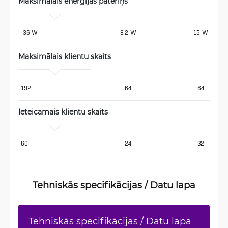
Maksimālais enerģijas patēriņš
 36 W
8.2 W
15 W
Maksimālais klientu skaits
192
64
64
Ieteicamais klientu skaits
60
24
32
Tehniskās specifikācijas / Datu lapa
Tehniskās specifikācijas / Datu lapa