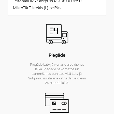
Teltonika IP67 korpuss PGCA00001850
MikroTik T-krekls (L) pelēks
Piegāde
Piegāde Latvijā vienas darba dienas
laikā. Piegāde pakomātos un
saņemšanas punktos visā Latvijā.
Sūtījumu izsūtīšana katru darba dienu
24 stundu laikā.