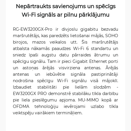
Nepārtraukts savienojums un spēcīgs
Wi-Fi signāls ar pilnu pārklājumu
RG-EW3200GX-Pro ir divjoslu gigabitu bezvadu
maršrutētājs, kas paredzēts lietošanai mājās, SOHO
birojos, mazos veikalos utt. Šis maršrutētājs
atbalsta nākamās paaudzes Wi-Fi 6 standartu un
sniedz īpaši augstu datu pārraides ātrumu un
spēcīgu signālu. Tam ir pieci Gigabit Ethernet porti
un astoņas ārējās visvirziena antenas. Ārējās
antenas un iebūvētie signāla pastiprinātāji
nodrošina spēcīgu Wi-Fi signālu visā mājoklī.
Izbaudiet stabilitāti pie lielām slodzēm -
EW3200GX PRO demonstrē stabilāku tīkla darbību
pie liela pieslēgumu apjoma. MU-MIMO kopā ar
OFDMA tehnoloģiju ievērojami uzlabo tīkla
veiktspēju vairākiem termināļiem.