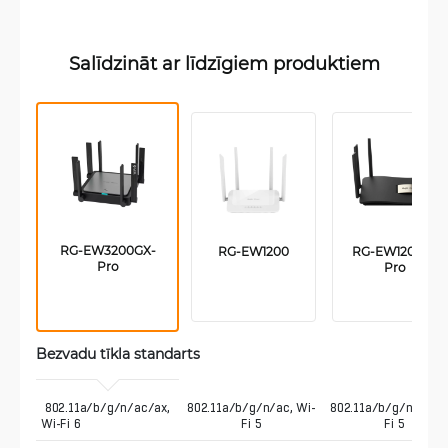
Salīdzināt ar līdzīgiem produktiem
RG-EW3200GX-
RG-EW1200
RG-EW1200G-
Pro
Pro
Bezvadu tīkla standarts
 802.11a/b/g/n/ac/ax,  
802.11a/b/g/n/ac, Wi-
802.11a/b/g/n/ac, W
Wi-Fi 6
Fi 5
Fi 5