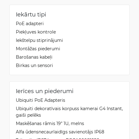
Iekārtu tipi
PoE adapteri
Piekļuves kontrole
Iekštelpu stiprinājumi
Montāžas piederumi
Barošanas kabeļi
Birkas un sensori
Ierīces un piederumi
Ubiquiti PoE Adapteris
Ubiquiti dekoratīvais korpuss kamerai G4 Instant,
gaiši pelēks
Maskēšanas rāmis 19" 1U, melns
Alfa ūdensnecaurlaidīgs savienotājs IP68