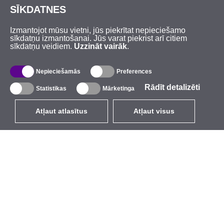
SĪKDATNES
Izmantojot mūsu vietni, jūs piekrītat nepieciešamo
sīkdatņu izmantošanai. Jūs varat piekrist arī citiem
sīkdatņu veidiem.
Uzzināt vairāk
.
Nepieciešamās
Preferences
Rādīt detalizēti
Statistikas
Mārketinga
Atļaut atlasītus
Atļaut visus
LV
EUR
ar PVN 21%
,
Latvija
Katalogs
Par mums
Ārējie bezvadu tīkli
Uzņēmums