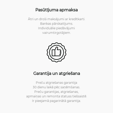
Pasūtījuma apmaksa
Ātri un droši maksājumi ar kredītkarti.
Bankas pārskaitījums.
Individuālie piedāvājumi
vairumtirgotājiem.
Garantija un atgriešana
Preču atgriešanas garantija
30 dienu laikā pēc saņēmšanas.
Preču garantijas, atgriešanas,
apmaiņas un remonta statuss tiešsaistē.
Ir pieejamā pagarinātā garantija.