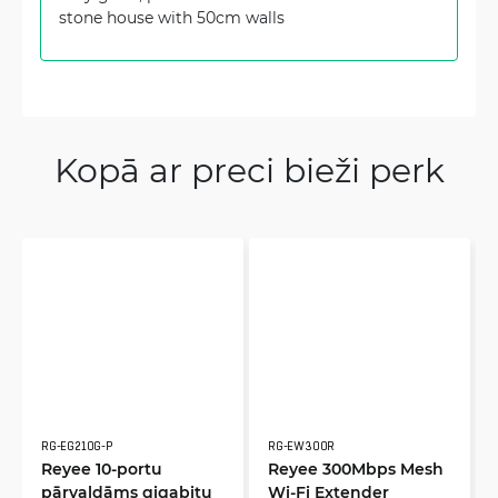
stone house with 50cm walls
Kopā ar preci bieži perk
RG-EG210G-P
RG-EW300R
Reyee 10-portu
Reyee 300Mbps Mesh
pārvaldāms gigabitu
Wi-Fi Extender