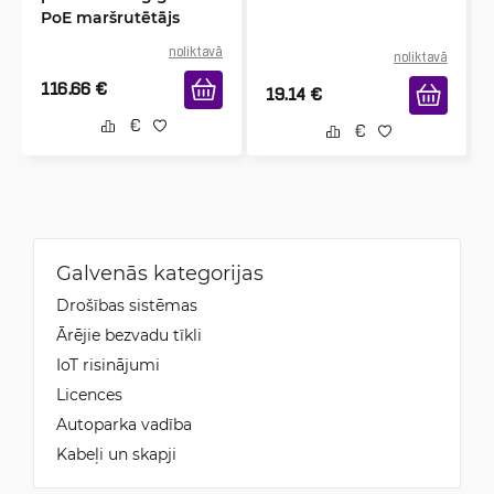
PoE maršrutētājs
noliktavā
noliktavā
116.66
€
19.14
€
Galvenās kategorijas
Drošības sistēmas
Ārējie bezvadu tīkli
IoT risinājumi
Licences
Autoparka vadība
Kabeļi un skapji