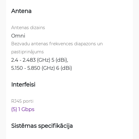
Antena
Antenas dizains
Omni
Bezvadu antenas frekvences diapazons un 
pastiprinājums
2.4 - 2.483 (GHz) 5 (dBi), 
5.150 - 5.850 (GHz) 6 (dBi)
Interfeisi
RJ45 porti
(5) 1 Gbps
Sistēmas specifikācija