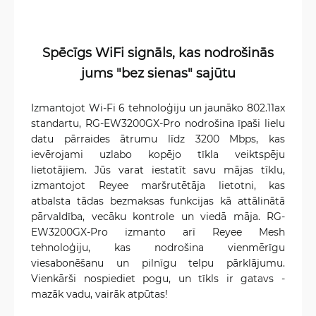
Spēcīgs WiFi signāls, kas nodrošinās
jums "bez sienas" sajūtu
Izmantojot Wi-Fi 6 tehnoloģiju un jaunāko 802.11ax
standartu, RG-EW3200GX-Pro nodrošina īpaši lielu
datu pārraides ātrumu līdz 3200 Mbps, kas
ievērojami uzlabo kopējo tīkla veiktspēju
lietotājiem. Jūs varat iestatīt savu mājas tīklu,
izmantojot Reyee maršrutētāja lietotni, kas
atbalsta tādas bezmaksas funkcijas kā attālinātā
pārvaldība, vecāku kontrole un viedā māja. RG-
EW3200GX-Pro izmanto arī Reyee Mesh
tehnoloģiju, kas nodrošina vienmērīgu
viesabonēšanu un pilnīgu telpu pārklājumu.
Vienkārši nospiediet pogu, un tīkls ir gatavs -
mazāk vadu, vairāk atpūtas!