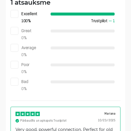
1 atsauksme
Excellent
100
%
Trustpilot
—
1
Great
0
%
Average
0
%
Poor
0
%
Bad
0
%
Mariana
10/23/2025
Pārbaudīts un apkopots Trustpilot
Very good, powerful connection. Perfect for old