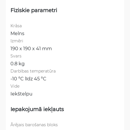
Fiziskie parametri
Krāsa
Melns
Izmēri
190 x 190 x 41 mm
Svars
0.8 kg
Darbības temperatūra
-10 °C līdz 45 °C
Vide
Iekštelpu
Iepakojumā iekļauts
Ārējais barošanas bloks