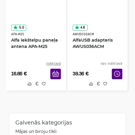
5.0
4.6
APA-M25
AWUS036ACM
Alfa iekštelpu paneļa
AlfaUSB adapteris
antena APA-M25
AWUS036ACM
noliktavā
nav noliktavā
16.66
€
39.36
€
Galvenās kategorijas
Mājas un biroju tīkli