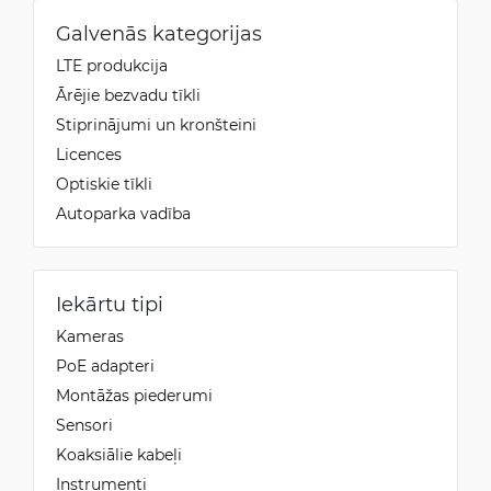
Galvenās kategorijas
LTE produkcija
Ārējie bezvadu tīkli
Stiprinājumi un kronšteini
Licences
Optiskie tīkli
Autoparka vadība
Iekārtu tipi
Kameras
PoE adapteri
Montāžas piederumi
Sensori
Koaksiālie kabeļi
Instrumenti