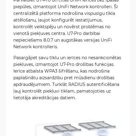
piepūles, izmantojot UniFi Network kontrolleri. Šī
centralizētā platforma nodrošina vispusīgu tīkla
attēlošanu, ļaujot konfigurēt iestatījumus,
kontrolēt veiktspēju un novērst problēmas no
vienotā piekļuves centra. U7-Pro darbībai
nepieciešams 8.0.7 un augstākas versijas UniFi
Network kontrolleris.
Pasargājiet savu tīklu un ierīces no nesankcionētas
piekļuves, izmantojot U7-Pro drošības funkcijas.
Ierīce atbalsta WPA3 šifrēšanu, kas nodrošina
paplašinātu aizsardzību pret mūsdienu drošības
apdraudējumiem. Turklāt RADIUS autentificēšana
ļauj kontrolēt piekļuvi tīklam, pamatojoties uz
lietotāja akreditācijas datiem.