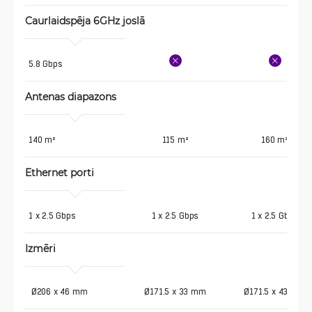
Caurlaidspēja 6GHz joslā 
5.8 Gbps
Antenas diapazons
140 m²
115 m²
160 m²
Ethernet porti
1 x 2.5 Gbps
1 x 2.5 Gbps
1 x 2.5 Gbps
Izmēri
 Ø206 x 46 mm
Ø171.5 x 33 mm
Ø171.5 x 43 mm