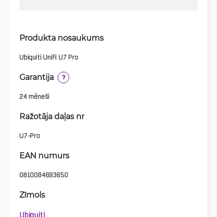
Produkta nosaukums
Ubiquiti UniFi U7 Pro
Garantija
?
24 mēneši
Ražotāja daļas nr
U7-Pro
EAN numurs
0810084693650
Zīmols
Ubiquiti