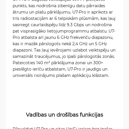
punkts, kas nodrošina zibenīgu datu pārraides
ātrumu un plašu pārklājumu. U7-Pro ir aprīkots ar
trīs radiostacijām ar 6 telpiskām plūsmām, kas ļauj
sasniegt caurlaidspēju līdz 9.3 Gbps un nodrošina
pat visprasīgāko lietojumprogrammu atbalstu. U7-
Pro atbalsta arī jaunu 6 GHz frekvenču diapazonu,
kas ir mazāk pārslogots nekā 2,4 GHz un 5 GHz
diapazoni. Tas ļauj ievērojami uzlabot veiktspēju un
samazināt traucējumus, jo īpaši pārslogotās zonās.
Pateicoties 140 m² pārklājuma zonai un 300+
pieslēgto ierīču atbalstam, U7-Pro ir jaudīgs un
universāls risinājums plašam aplikāciju klāstam.
Vadības un drošības funkcijas
Pārvaldiet U7-Pro un citas UniFi ierīces bez īpašas