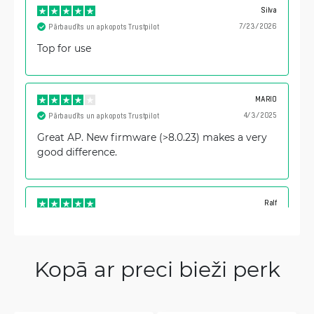
Silva
7/23/2026
Pārbaudīts un apkopots Trustpilot
Top for use
MARIO
4/3/2025
Pārbaudīts un apkopots Trustpilot
Great AP. New firmware (>8.0.23) makes a very
good difference.
Ralf
3/27/2025
Pārbaudīts un apkopots Trustpilot
Wireless network with fun.
Kopā ar preci bieži perk
Woo
1/26/2025
Pārbaudīts un apkopots Trustpilot