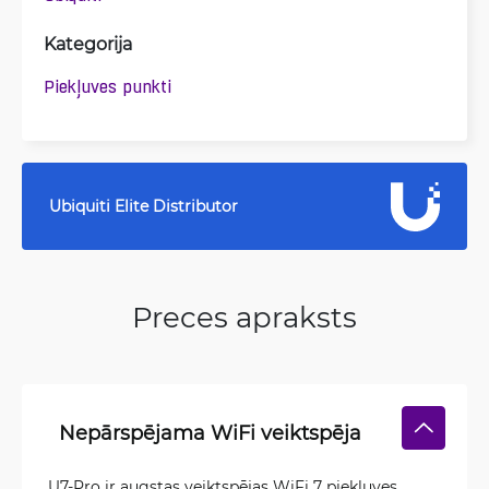
Kategorija
Piekļuves punkti
Ubiquiti Elite Distributor
Preces apraksts
Nepārspējama WiFi veiktspēja
U7-Pro ir augstas veiktspējas WiFi 7 piekļuves