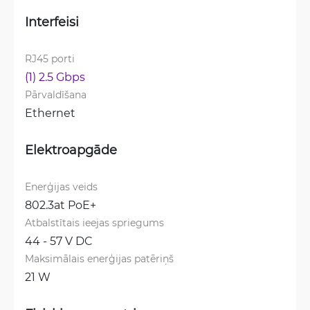
Interfeisi
RJ45 porti
(1) 2.5 Gbps
Pārvaldīšana
Ethernet
Elektroapgāde
Enerģijas veids
802.3at PoE+
Atbalstītais ieejas spriegums
44 - 57 V DC
Maksimālais enerģijas patēriņš
21 W