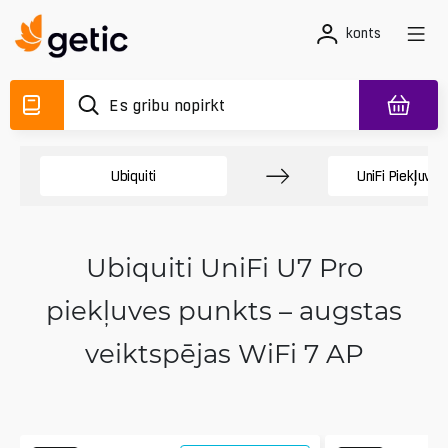
konts
Ubiquiti
UniFi Piekļuves
Ubiquiti UniFi U7 Pro
piekļuves punkts – augstas
veiktspējas WiFi 7 AP