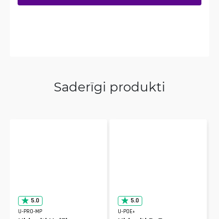
Saderīgi produkti
5.0
5.0
U-PRO-MP
U-POE+