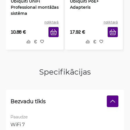
Ubiquiti UniFi
Ubiquiti PoE+
Professional montāžas
Adapteris
sistēma
noliktavā
noliktavā
10.88
€
17.92
€
Specifikācijas
Bezvadu tīkls
Paaudze
WiFi 7