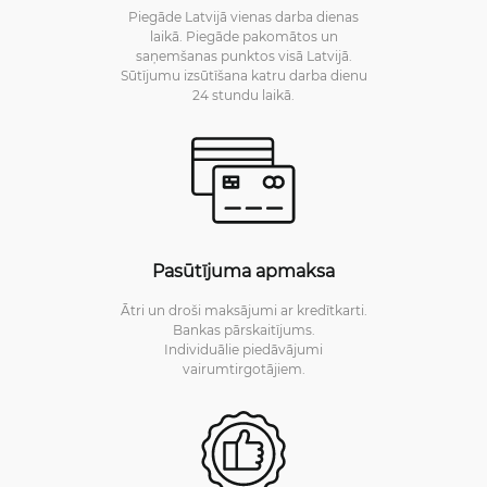
Piegāde Latvijā vienas darba dienas
laikā. Piegāde pakomātos un
saņemšanas punktos visā Latvijā.
Sūtījumu izsūtīšana katru darba dienu
24 stundu laikā.
Pasūtījuma apmaksa
Ātri un droši maksājumi ar kredītkarti.
Bankas pārskaitījums.
Individuālie piedāvājumi
vairumtirgotājiem.