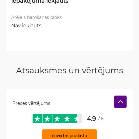
Iepakojumā iekļauts
Ārējais barošanas bloks
Nav iekļauts
Atsauksmes un vērtējums
Preces vērtējums
4.9
/ 5
novērtēt produktu