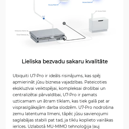
Lieliska bezvadu sakaru kvalitāte
Ubiquiti U7-Pro ir ideāls risinājums, kas spēj
apmierināt jūsu biznesa vajadzības. Pateicoties
ekskluzīvai veiktspējai, kompleksai drošībai un
centralizētai pārvaldībai, U7-Pro ir pamats
uzticamam un ātram tīklam, kas tiek galā pat ar
visprasīgākajām darba slodzēm. U7-Pro nodrošina
zemu latentuma līmeni, tāpēc jūsu savienojumi
saglabājas stabili pat tad, ja tīklu koplieto vairākas
ierīces. Uzlabotā MU-MIMO tehnoloģija ļauj