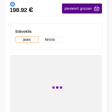
€
pievienot grozam
198.92
Stāvoklis
jauns
lietots