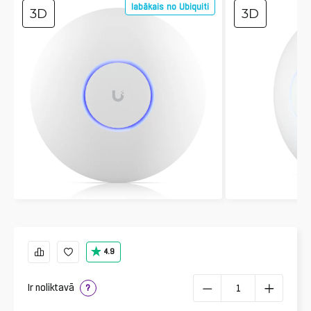
labākais no Ubiquiti
3D
3D
4.9
Ir noliktavā
?