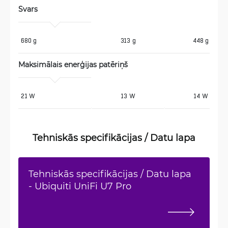
Svars 
680 g
313 g
448 g
Maksimālais enerģijas patēriņš
21 W
13 W
14 W
Tehniskās specifikācijas / Datu lapa
Tehniskās specifikācijas / Datu lapa
- Ubiquiti UniFi U7 Pro