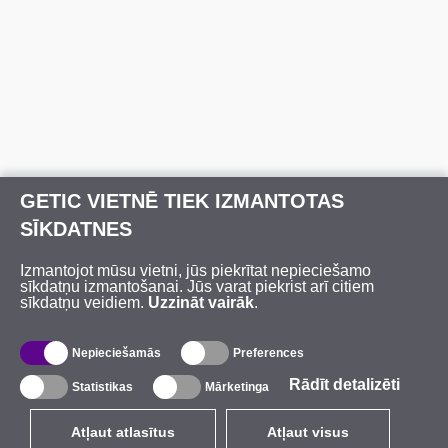
GETIC VIETNĒ TIEK IZMANTOTAS
SĪKDATNES
Izmantojot mūsu vietni, jūs piekrītat nepieciešamo
sīkdatņu izmantošanai. Jūs varat piekrist arī citiem
sīkdatņu veidiem.
Uzzināt vairāk
.
Nepieciešamās
Preferences
Rādīt detalizēti
Statistikas
Mārketinga
Atļaut atlasītus
Atļaut visus