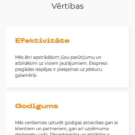
Vērtības
Efektivitāte
Mēs ātri apstrādāsim jūsu pasūtījumu un
atbildēsim uz visiem jautājumiem. Ekspress
piegādes iespējas ir pieejamas uz jebkuru
galamērķi.
Godīgums
Mēs cenšamies uzturēt godīgas attiecības gan ar
klientiem un partneriem, gan arī uzņēmuma
darbinieku vidū. Pārredzamība un atklātība ir