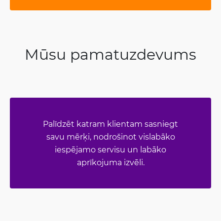
Mūsu pamatuzdevums
Palīdzēt katram klientam sasniegt
savu mērķi, nodrošinot vislabāko
iespējamo servisu un labāko
aprīkojuma izvēli.