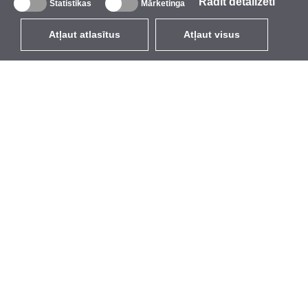
Rādīt detalizēti
Statistikas
Mārketinga
Atļaut atlasītus
Atļaut visus
LV
EUR
ar PVN 21%
,
Latvija
Katalogs
Par mums
Ārējie bezvadu tīkli
Uzņēmums
Integrētās antenas
Zīmols
WiFi 5
Pasākumi
Antenu pigteili
StarCoins
Stiprinājumi un kronšteini
Kontakti
Licences
Noteikumi un nosacījumi
Piekļuves punkti
Privātuma politika
4G piekļuves punkti
Sīkdatņu politika