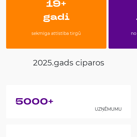
19+
gadi
sekmīga attīstība tirgū
no
2025.gads ciparos
5000+
UZŅĒMUMU