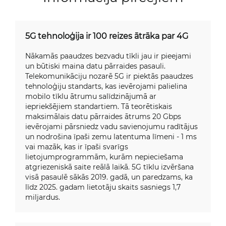
5G tehnoloģija ir 100 reizes ātrāka par 4G
Nākamās paaudzes bezvadu tīkli jau ir pieejami
un būtiski maina datu pārraides pasauli.
Telekomunikāciju nozarē 5G ir piektās paaudzes
tehnoloģiju standarts, kas ievērojami palielina
mobilo tīklu ātrumu salīdzinājumā ar
iepriekšējiem standartiem. Tā teorētiskais
maksimālais datu pārraides ātrums 20 Gbps
ievērojami pārsniedz vadu savienojumu radītājus
un nodrošina īpaši zemu latentuma līmeni - 1 ms
vai mazāk, kas ir īpaši svarīgs
lietojumprogrammām, kurām nepieciešama
atgriezeniskā saite reālā laikā. 5G tīklu izvēršana
visā pasaulē sākās 2019. gadā, un paredzams, ka
līdz 2025. gadam lietotāju skaits sasniegs 1,7
miljardus.