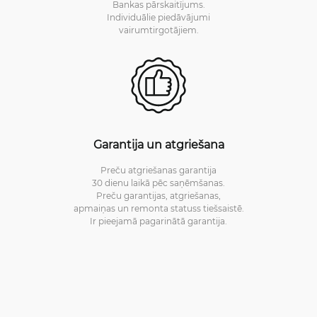
Bankas pārskaitījums.
Individuālie piedāvājumi
vairumtirgotājiem.
Garantija un atgriešana
Preču atgriešanas garantija
30 dienu laikā pēc saņēmšanas.
Preču garantijas, atgriešanas,
apmaiņas un remonta statuss tiešsaistē.
Ir pieejamā pagarinātā garantija.