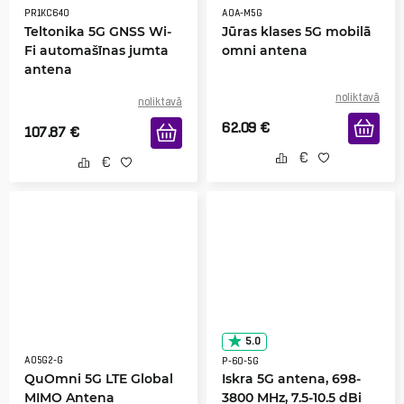
PR1KC640
AOA-M5G
Teltonika 5G GNSS Wi-
Jūras klases 5G mobilā
Fi automašīnas jumta
omni antena
antena
noliktavā
noliktavā
62.09
€
107.87
€
5.0
AO5G2-G
P-60-5G
QuOmni 5G LTE Global
Iskra 5G antena, 698-
MIMO Antena
3800 MHz, 7.5-10.5 dBi