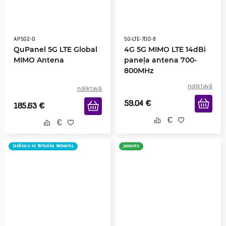
AP5G2-G
5G-LTE-700-8
QuPanel 5G LTE Global
4G 5G MIMO LTE 14dBi
MIMO Antena
paneļa antena 700-
800MHz
noliktavā
noliktavā
59.04
€
185.63
€
labākais no Teltonika Networks
jaunums