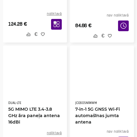
noliktavā
nav noliktavā
124.28
€
84.66
€
DUAL-LTE
JCE605NR4WM
5G MIMO LTE 3.4-3.8
7-in-1 5G GNSS Wi-Fi
GHz āra paneļa antena
automašīnas jumta
16dBi
antena
nav noliktavā
noliktavā