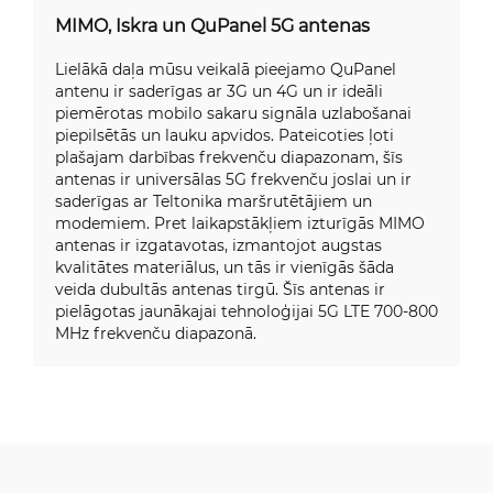
MIMO, Iskra un QuPanel 5G antenas
Lielākā daļa mūsu veikalā pieejamo QuPanel
antenu ir saderīgas ar 3G un 4G un ir ideāli
piemērotas mobilo sakaru signāla uzlabošanai
piepilsētās un lauku apvidos. Pateicoties ļoti
plašajam darbības frekvenču diapazonam, šīs
antenas ir universālas 5G frekvenču joslai un ir
saderīgas ar Teltonika maršrutētājiem un
modemiem. Pret laikapstākļiem izturīgās MIMO
antenas ir izgatavotas, izmantojot augstas
kvalitātes materiālus, un tās ir vienīgās šāda
veida dubultās antenas tirgū. Šīs antenas ir
pielāgotas jaunākajai tehnoloģijai 5G LTE 700-800
MHz frekvenču diapazonā.