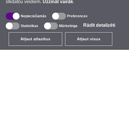
sīkdatņu veidiem.
Uzzināt vairāk
.
Nepieciešamās
Preferences
Rādīt detalizēti
Statistikas
Mārketinga
Atļaut atlasītus
Atļaut visus
LV
EUR
ar PVN 21%
,
Latvija
Katalogs
Par mums
Ārējie bezvadu tīkli
Uzņēmums
Integrētās antenas
Zīmols
WiFi 5
Pasākumi
Antenu pigteili
StarCoins