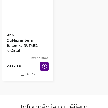
AM52M
QuMax antena
Teltonika RUTM52
iekārtai
nav noliktavā
296.70
€
Informācija pircējiem