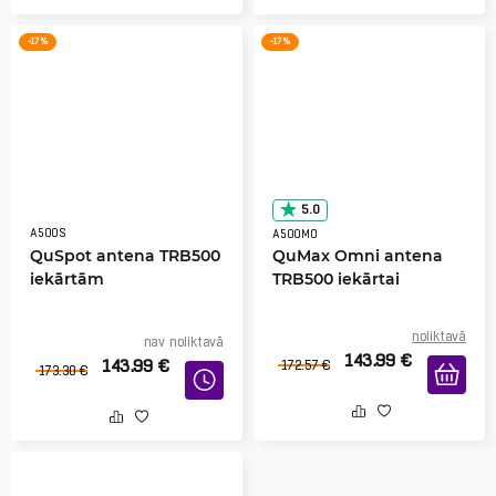
-17 %
-17 %
5.0
A500S
A500MO
QuSpot antena TRB500
QuMax Omni antena
iekārtām
TRB500 iekārtai
noliktavā
nav noliktavā
143.99
€
143.99
€
172.57
€
173.30
€