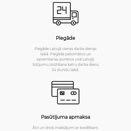
Piegāde
Piegāde Latvijā vienas darba dienas
laikā. Piegāde pakomātos un
saņemšanas punktos visā Latvijā.
Sūtījumu izsūtīšana katru darba dienu
24 stundu laikā.
Pasūtījuma apmaksa
Ātri un droši maksājumi ar kredītkarti.