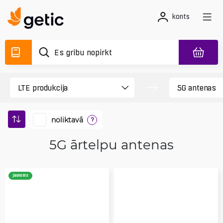
konts
noliktavā
?
5G ārtelpu antenas
jaunums