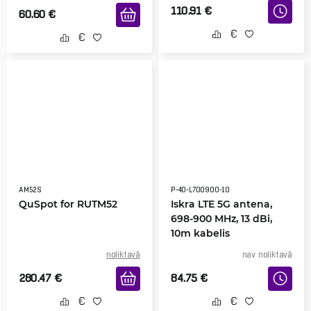
110.91
€
60.60
€
AM52S
P-40-L700900-10
QuSpot for RUTM52
Iskra LTE 5G antena,
698-900 MHz, 13 dBi,
10m kabelis
noliktavā
nav noliktavā
280.47
€
84.75
€