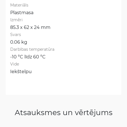
Materiāls
Plastmasa
Izmēri
85.3 x 62 x 24 mm
Svars
0.06 kg
Darbības temperatūra
-10 °C līdz 60 °C
Vide
Iekštelpu
Atsauksmes un vērtējums