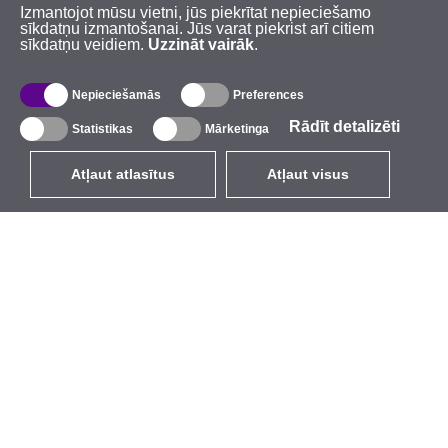
Izmantojot mūsu vietni, jūs piekrītat nepieciešamo
sīkdatņu izmantošanai. Jūs varat piekrist arī citiem
sīkdatņu veidiem.
Uzzināt vairāk
.
Nepieciešamās
Preferences
Rādīt detalizēti
Statistikas
Mārketinga
Atļaut atlasītus
Atļaut visus
LV
EUR
ar PVN 21%
,
Latvija
Katalogs
Par mums
Ārējie bezvadu tīkli
Uzņēmums
Integrētās antenas
Zīmols