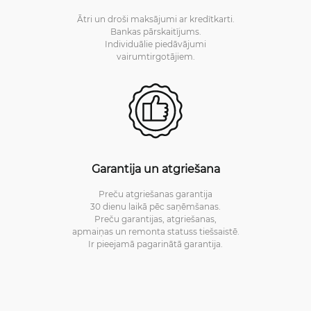
Ātri un droši maksājumi ar kredītkarti.
Bankas pārskaitījums.
Individuālie piedāvājumi
vairumtirgotājiem.
Garantija un atgriešana
Preču atgriešanas garantija
30 dienu laikā pēc saņēmšanas.
Preču garantijas, atgriešanas,
apmaiņas un remonta statuss tiešsaistē.
Ir pieejamā pagarinātā garantija.