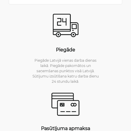
Piegāde
Piegāde Latvijā vienas darba dienas
laikā. Piegāde pakomātos un
saņemšanas punktos visā Latvijā.
Sūtījumu izsūtīšana katru darba dienu
24 stundu laikā.
Pasūtījuma apmaksa