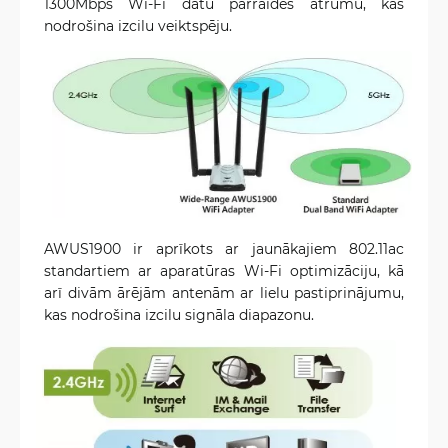
1300Mbps Wi-Fi datu pārraides ātrumu, kas
nodrošina izcilu veiktspēju.
AWUS1900 ir aprīkots ar jaunākajiem 802.11ac
standartiem ar aparatūras Wi-Fi optimizāciju, kā
arī divām ārējām antenām ar lielu pastiprinājumu,
kas nodrošina izcilu signāla diapazonu.