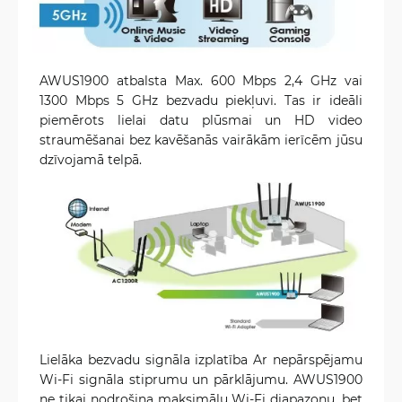
AWUS1900 atbalsta Max. 600 Mbps 2,4 GHz vai
1300 Mbps 5 GHz bezvadu piekļuvi. Tas ir ideāli
piemērots lielai datu plūsmai un HD video
straumēšanai bez kavēšanās vairākām ierīcēm jūsu
dzīvojamā telpā.
Lielāka bezvadu signāla izplatība Ar nepārspējamu
Wi-Fi signāla stiprumu un pārklājumu. AWUS1900
ne tikai nodrošina maksimālu Wi-Fi diapazonu, bet