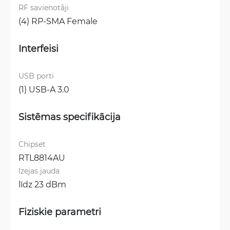
RF savienotāji
(4) RP-SMA Female
Interfeisi
USB porti
(1) USB-A 3.0
Sistēmas specifikācija
Chipset
RTL8814AU
Izejas jauda
līdz 23 dBm
Fiziskie parametri