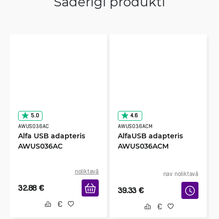
Saderīgi produkti
5.0
4.6
AWUS036AC
AWUS036ACM
Alfa USB adapteris
AlfaUSB adapteris
AWUS036AC
AWUS036ACM
noliktavā
nav noliktavā
32.88
€
39.33
€