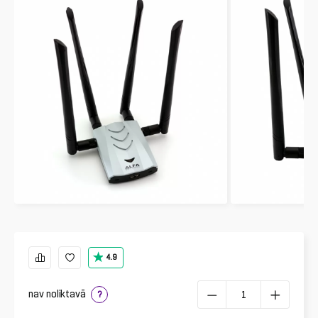
4.9
nav noliktavā
?