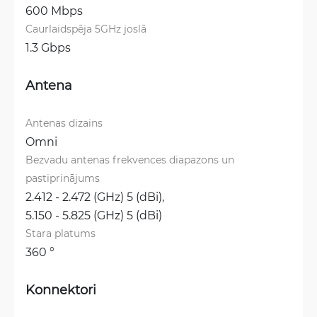
600 Mbps
Caurlaidspēja 5GHz joslā
1.3 Gbps
Antena
Antenas dizains
Omni
Bezvadu antenas frekvences diapazons un 
pastiprinājums
2.412 - 2.472 (GHz) 5 (dBi), 
5.150 - 5.825 (GHz) 5 (dBi)
Stara platums
360 °
Konnektori