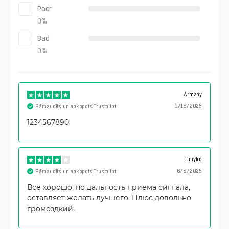
Poor
0
%
Bad
0
%
Armany
9/16/2025
Pārbaudīts un apkopots Trustpilot
1234567890
Dmytro
6/6/2025
Pārbaudīts un apkopots Trustpilot
Все хорошо, но дальность приема сигнала,
оставляет желать лучшего. Плюс довольно
громоздкий.