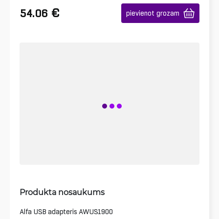
€
54.06
pievienot grozam
Produkta nosaukums
Alfa USB adapteris AWUS1900