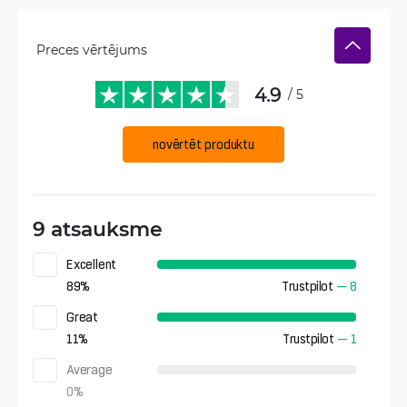
Preces vērtējums
4.9
/ 5
novērtēt produktu
9 atsauksme
Excellent
89
%
Trustpilot
—
8
Great
11
%
Trustpilot
—
1
Average
0
%