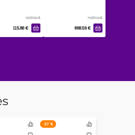
noliktavā
noliktavā
115.86
€
868.59
€
es
-27 %