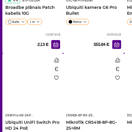
5.0
BTP-I32C6A
UVC-G6-Pro-Bullet
EC
Broadbe plānais Patch
Ubiquiti kamera G6 Pro
Mi
kabelis 10G
Bullet
E
Balts
1 m
Melns
E
noliktavā
noliktavā
2.13
€
555.84
€
USW-Pro-HD-24-PoE
CRS418-8P-8G-2S+RM
Ubiquiti UniFi Switch Pro
MikroTik CRS418-8P-8G-
Mi
HD 24 PoE
2S+RM