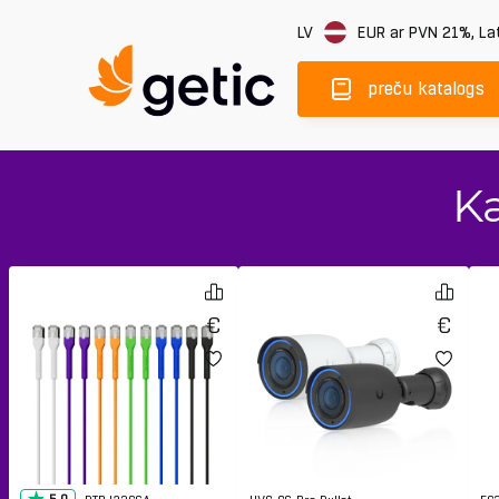
LV
EUR
ar PVN 21%
,
Lat
preču katalogs
Ka