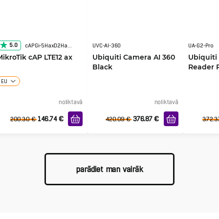
5.0
cAPGi-5HaxD2HaxD&EG12-EA
UVC-AI-360
UA-G2-Pro
MikroTik cAP LTE12 ax
Ubiquiti Camera AI 360
Ubiquiti
Black
Reader 
EU
noliktavā
noliktavā
146.74
€
376.87
€
200.30
€
420.09
€
372.3
parādiet man vairāk