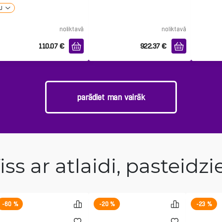
IVS
U
noliktavā
noliktavā
110.07
€
922.37
€
parādiet man vairāk
iss ar atlaidi, pasteidzi
-60 %
-20 %
-23 %