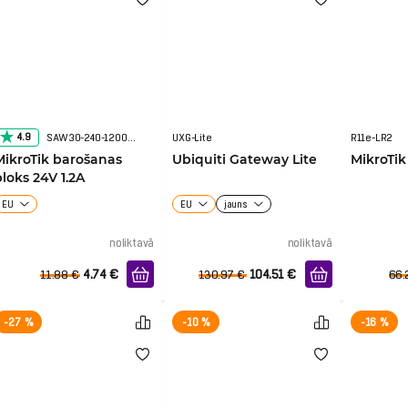
4.9
SAW30-240-1200GR2A
UXG-Lite
R11e-LR2
MikroTik barošanas
Ubiquiti Gateway Lite
MikroTik
bloks 24V 1.2A
EU
EU
jauns
noliktavā
noliktavā
4.74
€
104.51
€
11.88
€
130.97
€
66.
-27 %
-10 %
-16 %