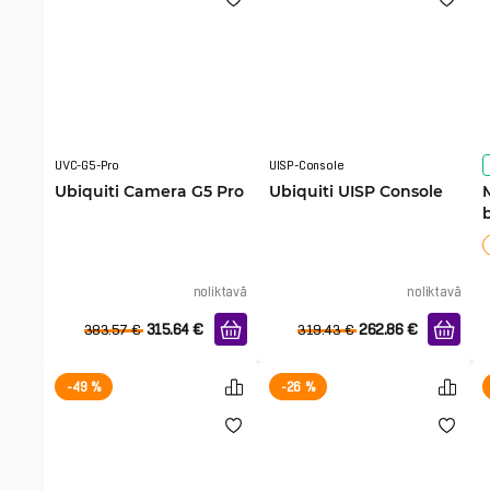
UVC-G5-Pro
UISP-Console
Ubiquiti Camera G5 Pro
Ubiquiti UISP Console
noliktavā
noliktavā
315.64
€
262.86
€
383.57
€
319.43
€
-49 %
-26 %