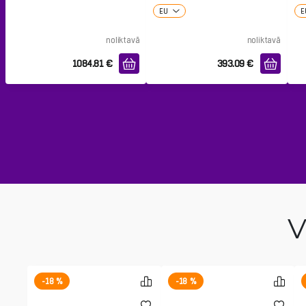
EU
E
noliktavā
noliktavā
1084.81
€
393.09
€
V
-18 %
-18 %