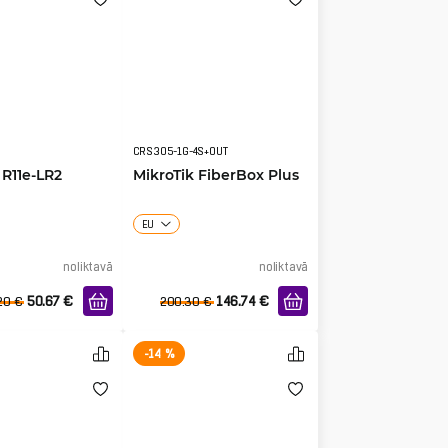
CRS305-1G-4S+OUT
 R11e-LR2
MikroTik FiberBox Plus
EU
noliktavā
noliktavā
50.67
€
146.74
€
20
€
200.30
€
-14 %