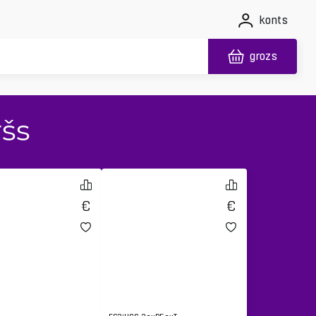
konts
grozs
ršs