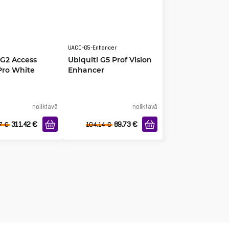
UACC-G5-Enhancer
 G2 Access
Ubiquiti G5 Prof Vision
Pro White
Enhancer
noliktavā
noliktavā
311.42
€
89.73
€
7
€
104.14
€