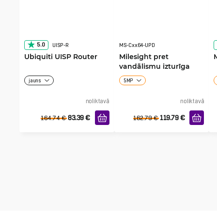
5.0
UISP-R
MS-Cxx64-UPD
Ubiquiti UISP Router
Milesight pret
vandālismu izturīga
cilindriska kamera
jauns
5MP
noliktavā
noliktavā
83.39
€
119.79
€
164.74
€
162.79
€