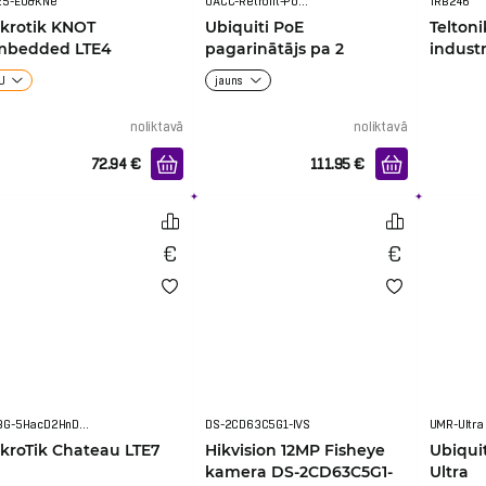
25-EU&KNe
UACC-Retrofit-PoE-2Wire
TRB246
krotik KNOT
Ubiquiti PoE
Telton
mbedded LTE4
pagarinātājs pa 2
industr
vadiem
U
jauns
noliktavā
noliktavā
72.94
€
111.95
€
D53G-5HacD2HnD-TC&R11e-LTE7
DS-2CD63C5G1-IVS
UMR-Ultra
kroTik Chateau LTE7
Hikvision 12MP Fisheye
Ubiqui
kamera DS-2CD63C5G1-
Ultra