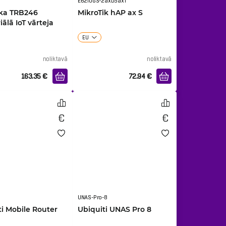
E62iUGS-2axD5axT
ika TRB246
MikroTik hAP ax S
iālā IoT vārteja
EU
noliktavā
noliktavā
163.35
€
72.94
€
UNAS-Pro-8
ti Mobile Router
Ubiquiti UNAS Pro 8