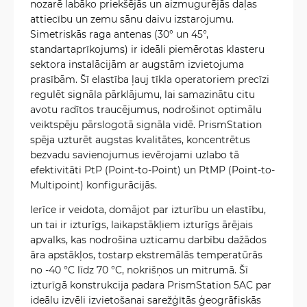
nozarē labāko priekšējās un aizmugurējās daļas
attiecību un zemu sānu daivu izstarojumu.
Simetriskās raga antenas (30° un 45°,
standartaprīkojums) ir ideāli piemērotas klasteru
sektora instalācijām ar augstām izvietojuma
prasībām. Šī elastība ļauj tīkla operatoriem precīzi
regulēt signāla pārklājumu, lai samazinātu citu
avotu radītos traucējumus, nodrošinot optimālu
veiktspēju pārslogotā signāla vidē. PrismStation
spēja uzturēt augstas kvalitātes, koncentrētus
bezvadu savienojumus ievērojami uzlabo tā
efektivitāti PtP (Point-to-Point) un PtMP (Point-to-
Multipoint) konfigurācijās.
Ierīce ir veidota, domājot par izturību un elastību,
un tai ir izturīgs, laikapstākļiem izturīgs ārējais
apvalks, kas nodrošina uzticamu darbību dažādos
āra apstākļos, tostarp ekstremālās temperatūrās
no -40 °C līdz 70 °C, nokrišņos un mitrumā. Šī
izturīgā konstrukcija padara PrismStation 5AC par
ideālu izvēli izvietošanai sarežģītās ģeogrāfiskās