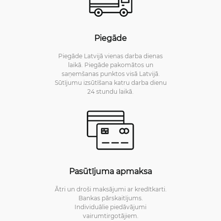
Piegāde
Piegāde Latvijā vienas darba dienas
laikā. Piegāde pakomātos un
saņemšanas punktos visā Latvijā.
Sūtījumu izsūtīšana katru darba dienu
24 stundu laikā.
Pasūtījuma apmaksa
Ātri un droši maksājumi ar kredītkarti.
Bankas pārskaitījums.
Individuālie piedāvājumi
vairumtirgotājiem.