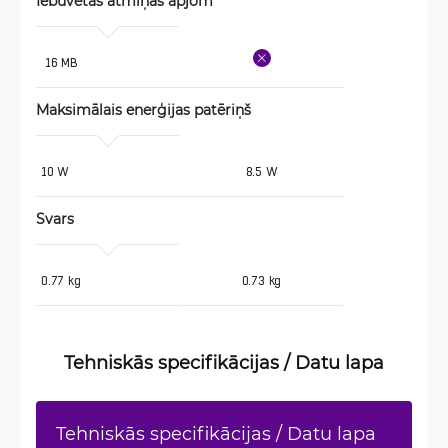
Iebūvētās atmiņas apjom
 16 MB
Maksimālais enerģijas patēriņš
10 W
8.5 W
Svars 
0.77 kg
0.73 kg
Tehniskās specifikācijas / Datu lapa
Tehniskās specifikācijas / Datu lapa