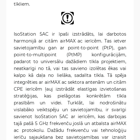
tīkliem.
IsoStation 5AC ir īpaši izstrādāts, lai darbotos
harmonijā ar citām airMAX ac ierīcēm. Tas ietver
savietojamību gan ar point-to-point (PtP), gan
point-to-multipoint (PtMP) konfigurācijām,
padarot to universālu dažādiem tīkla projektiem,
neatkarīgi no tā, vai tas savieno izolētas ēkas vai
kalpo kā daļa no lielāka, sadalīta tīkla. Tā spēja
integrēties ar airMAX ac sektora antenām un citām
CPE ierīcēm ļauj izstrādāt elastīgas izvietošanas
stratēģijas, kas pielāgotas konkrētām tīkla
prasībām un videi. Turklāt, lai nodrošinātu
vislabāko veiktspēju un savietojamību, ir svarīgi
savienot IsoStation 5AC ar ierīcēm, kas darbojas
tajā pašā 5 GHz frekvenču joslā un atbalsta airMAX
ac protokolu. Dažādu frekvenču vai tehnoloģiju
ierīču sajaukšana bez savietojamības var izraisīt