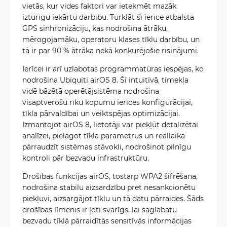
vietās, kur vides faktori var ietekmēt mazāk
izturīgu iekārtu darbību. Turklāt šī ierīce atbalsta
GPS sinhronizāciju, kas nodrošina ātrāku,
mērogojamāku, operatoru klases tīklu darbību, un
tā ir par 90 % ātrāka nekā konkurējošie risinājumi.
Ierīcei ir arī uzlabotas programmatūras iespējas, ko
nodrošina Ubiquiti airOS 8. Šī intuitīvā, tīmekļa
vidē bāzētā operētājsistēma nodrošina
visaptverošu rīku kopumu ierīces konfigurācijai,
tīkla pārvaldībai un veiktspējas optimizācijai.
Izmantojot airOS 8, lietotāji var piekļūt detalizētai
analīzei, pielāgot tīkla parametrus un reāllaikā
pārraudzīt sistēmas stāvokli, nodrošinot pilnīgu
kontroli pār bezvadu infrastruktūru.
Drošības funkcijas airOS, tostarp WPA2 šifrēšana,
nodrošina stabilu aizsardzību pret nesankcionētu
piekļuvi, aizsargājot tīklu un tā datu pārraides. Šāds
drošības līmenis ir ļoti svarīgs, lai saglabātu
bezvadu tīklā pārraidītās sensitīvās informācijas