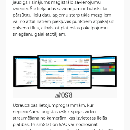
jaudīgs risinājums maģistrālo savienojumu
izveidei. Šie lieljaudas savienojumi ir būtiski, lai
pārsūtītu lielu datu apjomu starp tīkla mezgliem
vai no attālinātiem piekļuves punktiem atpakaļ uz
galveno tīklu, atbalstot platjoslas pakalpojumu
sniegšanu galalietotājiem.
Uzraudzības lietojumprogrammām, kur
nepieciešama augstas izšķirtspējas video
straumēšana no kamerām, kas izvietotas lielās
platībās, PrismStation 5AC var nodrošināt