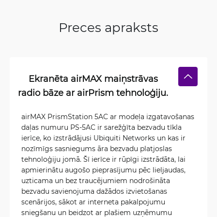
Preces apraksts
Ekranēta airMAX maiņstrāvas
radio bāze ar airPrism tehnoloģiju.
airMAX PrismStation 5AC ar modeļa izgatavošanas
daļas numuru PS-5AC ir sarežģīta bezvadu tīkla
ierīce, ko izstrādājusi Ubiquiti Networks un kas ir
nozīmīgs sasniegums āra bezvadu platjoslas
tehnoloģiju jomā. Šī ierīce ir rūpīgi izstrādāta, lai
apmierinātu augošo pieprasījumu pēc lieljaudas,
uzticama un bez traucējumiem nodrošināta
bezvadu savienojuma dažādos izvietošanas
scenārijos, sākot ar interneta pakalpojumu
sniegšanu un beidzot ar plašiem uzņēmumu