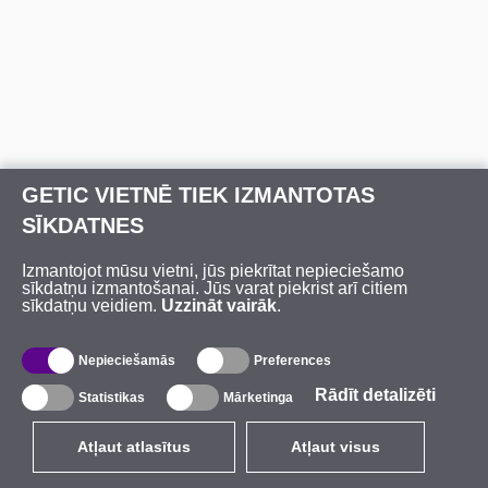
GETIC VIETNĒ TIEK IZMANTOTAS
SĪKDATNES
Izmantojot mūsu vietni, jūs piekrītat nepieciešamo
sīkdatņu izmantošanai. Jūs varat piekrist arī citiem
sīkdatņu veidiem.
Uzzināt vairāk
.
Nepieciešamās
Preferences
Rādīt detalizēti
Statistikas
Mārketinga
Atļaut atlasītus
Atļaut visus