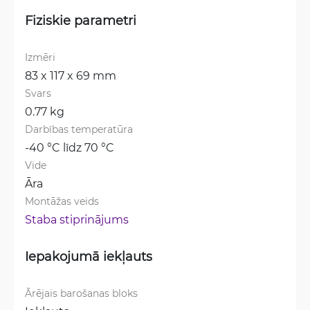
Fiziskie parametri
Izmēri
83 x 117 x 69 mm
Svars
0.77 kg
Darbības temperatūra
-40 °C līdz 70 °C
Vide
Āra
Montāžas veids
Staba stiprinājums
Iepakojumā iekļauts
Ārējais barošanas bloks