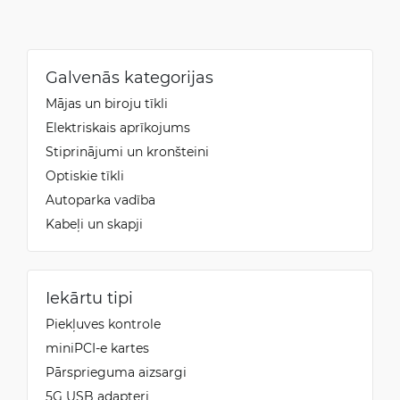
Galvenās kategorijas
Mājas un biroju tīkli
Elektriskais aprīkojums
Stiprinājumi un kronšteini
Optiskie tīkli
Autoparka vadība
Kabeļi un skapji
Iekārtu tipi
Piekļuves kontrole
miniPCI-e kartes
Pārsprieguma aizsargi
5G USB adapteri