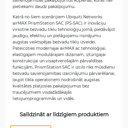
savienojamības pakalpojumus kopienās, kurās nav
pietiekami daudz pakalpojumu.
Katrā no šiem scenārijiem Ubiquiti Networks
airMAX PrismStation 5AC (PS-5AC) ir inovāciju
virsotne bezvadu tīklu tehnoloģiju jomā, piedāvājot
jaudīgu, efektīvu un pielāgojamu risinājumu
augstas veiktspējas bezvadu tīklu izveidei.
Pateicoties modernajai airMAX ac tehnoloģijai,
elastīgajam modulārajam dizainam, izturīgajai
konstrukcijai un visaptverošajām pārvaldības
funkcijām, PrismStation 5AC ir izcils rīks mūsdienu
bezvadu savienojamības izaicinājumu pārvarēšanai,
ļaujot tīkla operatoriem nodrošināt augstas
kvalitātes platjoslas pakalpojumus bez
traucējumiem visdažādākajās
lietojumprogrammās un vidēs.
Salīdzināt ar līdzīgiem produktiem