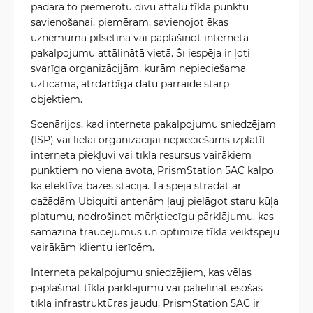
padara to piemērotu divu attālu tīkla punktu
savienošanai, piemēram, savienojot ēkas
uzņēmuma pilsētiņā vai paplašinot interneta
pakalpojumu attālinātā vietā. Šī iespēja ir ļoti
svarīga organizācijām, kurām nepieciešama
uzticama, ātrdarbīga datu pārraide starp
objektiem.
Scenārijos, kad interneta pakalpojumu sniedzējam
(ISP) vai lielai organizācijai nepieciešams izplatīt
interneta piekļuvi vai tīkla resursus vairākiem
punktiem no viena avota, PrismStation 5AC kalpo
kā efektīva bāzes stacija. Tā spēja strādāt ar
dažādām Ubiquiti antenām ļauj pielāgot staru kūļa
platumu, nodrošinot mērķtiecīgu pārklājumu, kas
samazina traucējumus un optimizē tīkla veiktspēju
vairākām klientu ierīcēm.
Interneta pakalpojumu sniedzējiem, kas vēlas
paplašināt tīkla pārklājumu vai palielināt esošās
tīkla infrastruktūras jaudu, PrismStation 5AC ir