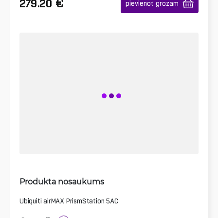
€
279.20
pievienot grozam
Produkta nosaukums
Ubiquiti airMAX PrismStation 5AC