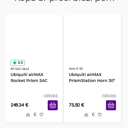
5.0
Horn-5-30
RP-5AC-Gen2
Ubiquiti airMAX
Ubiquiti airMAX
Rocket Prism 5AC
PrismStation Horn 30°
noliktavā
noliktavā
248.34
€
75.50
€