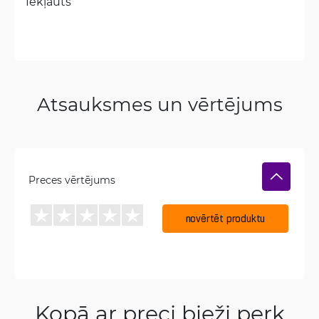
Iekļauts
Atsauksmes un vērtējums
Preces vērtējums
novērtēt produktu
Kopā ar preci bieži perk