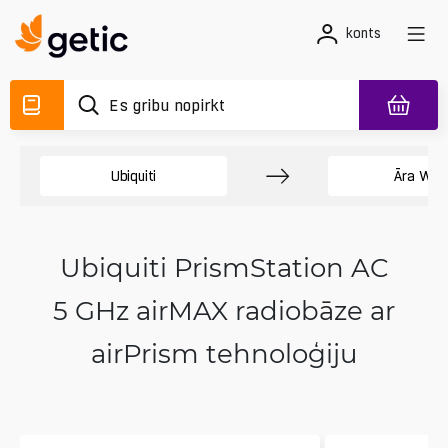
konts
Ubiquiti
Āra Wi-F
Ubiquiti PrismStation AC
5 GHz airMAX radiobāze ar
airPrism tehnoloģiju