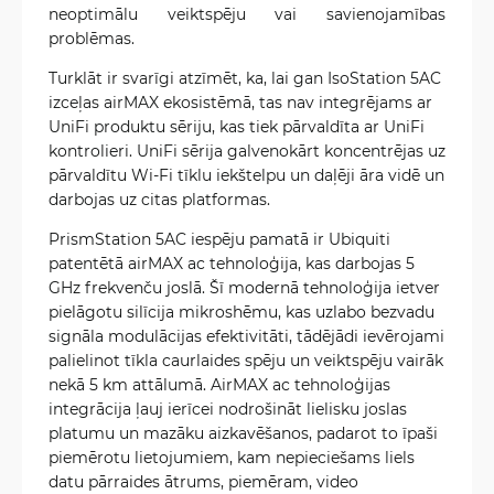
neoptimālu veiktspēju vai savienojamības
problēmas.
Turklāt ir svarīgi atzīmēt, ka, lai gan IsoStation 5AC
izceļas airMAX ekosistēmā, tas nav integrējams ar
UniFi produktu sēriju, kas tiek pārvaldīta ar UniFi
kontrolieri. UniFi sērija galvenokārt koncentrējas uz
pārvaldītu Wi-Fi tīklu iekštelpu un daļēji āra vidē un
darbojas uz citas platformas.
PrismStation 5AC iespēju pamatā ir Ubiquiti
patentētā airMAX ac tehnoloģija, kas darbojas 5
GHz frekvenču joslā. Šī modernā tehnoloģija ietver
pielāgotu silīcija mikroshēmu, kas uzlabo bezvadu
signāla modulācijas efektivitāti, tādējādi ievērojami
palielinot tīkla caurlaides spēju un veiktspēju vairāk
nekā 5 km attālumā. AirMAX ac tehnoloģijas
integrācija ļauj ierīcei nodrošināt lielisku joslas
platumu un mazāku aizkavēšanos, padarot to īpaši
piemērotu lietojumiem, kam nepieciešams liels
datu pārraides ātrums, piemēram, video