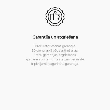
Garantija un atgriešana
Preču atgriešanas garantija
30 dienu laikā pēc saņēmšanas.
Preču garantijas, atgriešanas,
apmaiņas un remonta statuss tiešsaistē.
Ir pieejamā pagarinātā garantija.