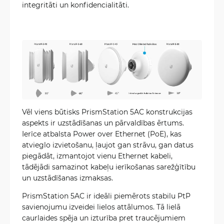
integritāti un konfidencialitāti.
Vēl viens būtisks PrismStation 5AC konstrukcijas
aspekts ir uzstādīšanas un pārvaldības ērtums.
Ierīce atbalsta Power over Ethernet (PoE), kas
atvieglo izvietošanu, ļaujot gan strāvu, gan datus
piegādāt, izmantojot vienu Ethernet kabeli,
tādējādi samazinot kabeļu ierīkošanas sarežģītību
un uzstādīšanas izmaksas.
PrismStation 5AC ir ideāli piemērots stabilu PtP
savienojumu izveidei lielos attālumos. Tā lielā
caurlaides spēja un izturība pret traucējumiem