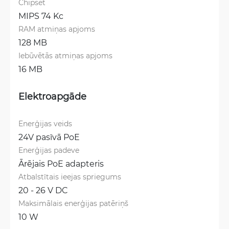
Chipset
MIPS 74 Kc
RAM atmiņas apjoms
128 MB
Iebūvētās atmiņas apjoms
16 MB
Elektroapgāde
Enerģijas veids
24V pasīvā PoE
Enerģijas padeve
Ārējais PoE adapteris
Atbalstītais ieejas spriegums
20 - 26 V DC
Maksimālais enerģijas patēriņš
10 W