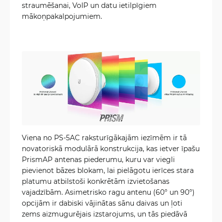
straumēšanai, VoIP un datu ietilpīgiem
mākoņpakalpojumiem.
Viena no PS-5AC raksturīgākajām iezīmēm ir tā
novatoriskā modulārā konstrukcija, kas ietver īpašu
PrismAP antenas piederumu, kuru var viegli
pievienot bāzes blokam, lai pielāgotu ierīces stara
platumu atbilstoši konkrētām izvietošanas
vajadzībām. Asimetrisko ragu antenu (60° un 90°)
opcijām ir dabiski vājinātas sānu daivas un ļoti
zems aizmugurējais izstarojums, un tās piedāvā