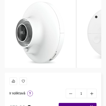
Ir noliktavā
?