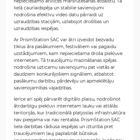
nepieciešamo atvilces maršrutēšanas atbalstu. Tā
lielā caurlaidspēja un stabilie savienojumi
nodrošina efektīvu video datu pārraidi uz
uzraudzības stacijām, uzlabojot drošības un
uzraudzības iespējas.
Ar PrismStation 5AC var ātri izveidot bezvadu
tīklus āra pasākumiem, festivāliem vai pagaidu
uzstādījumiem, kam nepieciešama droša piekļuve
internetam. Tā traucējumu mazināšanas spējas
nodrošina uzticamu savienojumu pat vietās ar
daudziem konkurējošiem signāliem, atbalstot
pasākumu darbību, pārdevēju un apmeklētāju
savienojamības vajadzības.
Ierīce arī spēj pārvarēt digitālo plaisu, nodrošinot
ātrdarbīgu piekļuvi internetam lauku vai attālās
teritorijās, kur tradicionālā platjoslas infrastruktūra
nav pieejama vai nav rentabla. PrismStation 5AC
liela darbības rādiusa iespējas un izturība pret
traucējumiem ļauj paplašināt būtiskus