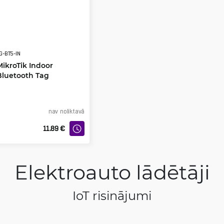
G-BT5-IN
MikroTik Indoor
Bluetooth Tag
nav noliktavā
11.89
€
Elektroauto lādētāji
IoT risinājumi