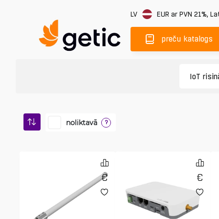
LV
EUR
ar PVN 21%
,
Lat
preču katalogs
noliktavā
?