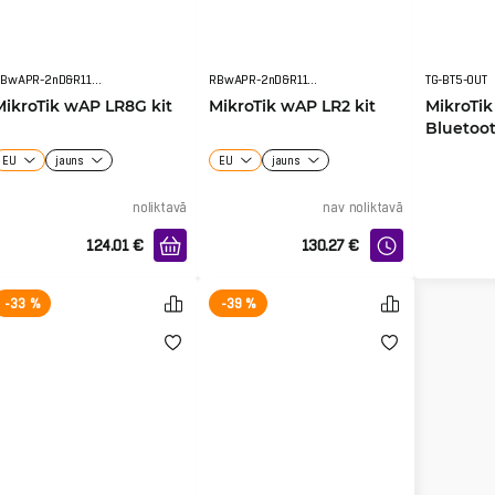
RBwAPR-2nD&R11e-LR8G
RBwAPR-2nD&R11e-LR2
TG-BT5-OUT
MikroTik wAP LR8G kit
MikroTik wAP LR2 kit
MikroTik
Bluetoot
EU
jauns
EU
jauns
noliktavā
nav noliktavā
124.01
€
130.27
€
-33 %
-39 %