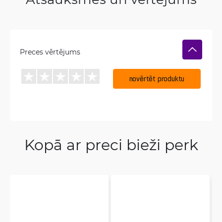
Preces vērtējums
novērtēt produktu
Kopā ar preci bieži perk