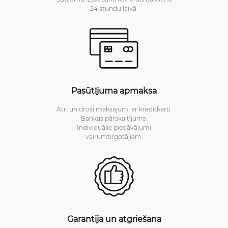
24 stundu laikā.
Pasūtījuma apmaksa
Ātri un droši maksājumi ar kredītkarti.
Bankas pārskaitījums.
Individuālie piedāvājumi
vairumtirgotājiem.
Garantija un atgriešana