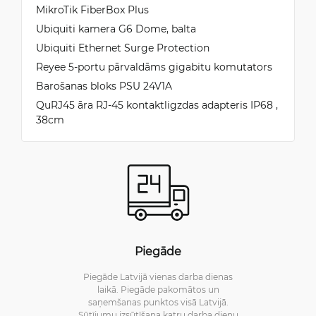
MikroTik FiberBox Plus
Ubiquiti kamera G6 Dome, balta
Ubiquiti Ethernet Surge Protection
Reyee 5-portu pārvaldāms gigabitu komutators
Barošanas bloks PSU 24V1A
QuRJ45 āra RJ-45 kontaktligzdas adapteris IP68 ,
38cm
Piegāde
Piegāde Latvijā vienas darba dienas
laikā. Piegāde pakomātos un
saņemšanas punktos visā Latvijā.
Sūtījumu izsūtīšana katru darba dienu