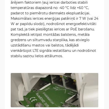
ārējiem faktoriem ļauj ierīcei darboties stabili
temperatūras diapazonā no -40 °C līdz +60 °C,
padarot to piemērotu diennakts ekspluatācijai.
Maksimālais ierīces enerģijas patēriņš ir 7 W (vai 24
W ar papildu slodzi), nodrošinot energoefektivitāti
pat tad, ja tiek pieslēgtas ierīces ar PoE barošanu.
Komplektā ietilpst montāžas balstenis, metāla
gredzens un siltumvadu starplika, kas atvieglo
uzstādīšanu mastos vai balstos, tādējādi
vienkāršojot LTE signāla iestatīšanu un nodrošinot
stabilu saziņu lielos attālumos.