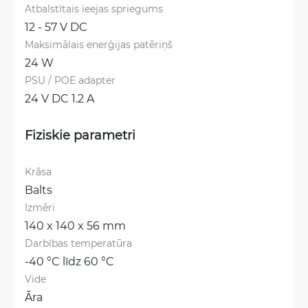
Atbalstītais ieejas spriegums
12 - 57 V DC
Maksimālais enerģijas patēriņš
24 W
PSU / POE adapter
24 V DC 1.2 A
Fiziskie parametri
Krāsa
Balts
Izmēri
140 x 140 x 56 mm
Darbības temperatūra
-40 °C līdz 60 °C
Vide
Āra