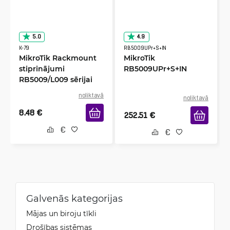
5.0
4.9
K-79
RB5009UPr+S+IN
MikroTik Rackmount
MikroTik
stiprinājumi
RB5009UPr+S+IN
RB5009/L009 sērijai
noliktavā
noliktavā
8.48
€
252.51
€
Galvenās kategorijas
Mājas un biroju tīkli
Drošības sistēmas