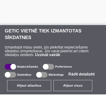
GETIC VIETNĒ TIEK IZMANTOTAS
SĪKDATNES
Izmantojot mūsu vietni, jūs piekrītat nepieciešamo
sīkdatņu izmantošanai. Jūs varat piekrist arī citiem
sīkdatņu veidiem.
Uzzināt vairāk
.
Nepieciešamās
Preferences
Rādīt detalizēti
Statistikas
Mārketinga
Atļaut atlasītus
Atļaut visus