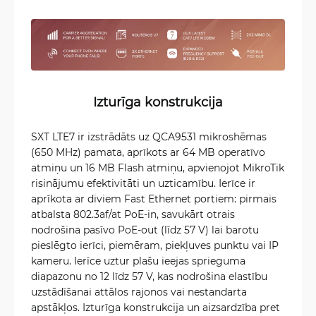
Izturīga konstrukcija
SXT LTE7 ir izstrādāts uz QCA9531 mikroshēmas
(650 MHz) pamata, aprīkots ar 64 MB operatīvo
atmiņu un 16 MB Flash atmiņu, apvienojot MikroTik
risinājumu efektivitāti un uzticamību. Ierīce ir
aprīkota ar diviem Fast Ethernet portiem: pirmais
atbalsta 802.3af/at PoE-in, savukārt otrais
nodrošina pasīvo PoE-out (līdz 57 V) lai barotu
pieslēgto ierīci, piemēram, piekļuves punktu vai IP
kameru. Ierīce uztur plašu ieejas sprieguma
diapazonu no 12 līdz 57 V, kas nodrošina elastību
uzstādīšanai attālos rajonos vai nestandarta
apstākļos. Izturīga konstrukcija un aizsardzība pret