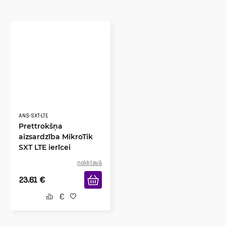
ANS-SXT-LTE
Prettrokšņa
aizsardzība MikroTik
SXT LTE ierīcei
noliktavā
23.61
€