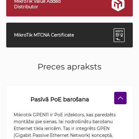
MikroTik Value Added
Distributor
MikroTik MTCNA Certificate
Preces apraksts
Pasīvā PoE barošana
Mikrotik GPEN11 ir PoE inžektors, kas paredzēts
montāžai pie sienas, lai nodrošinātu barošanu
Ethernet tīkla ierīcēm. Tas ir integrēts GPEN
(Gigabit Passive Ethernet Network) konceptā,