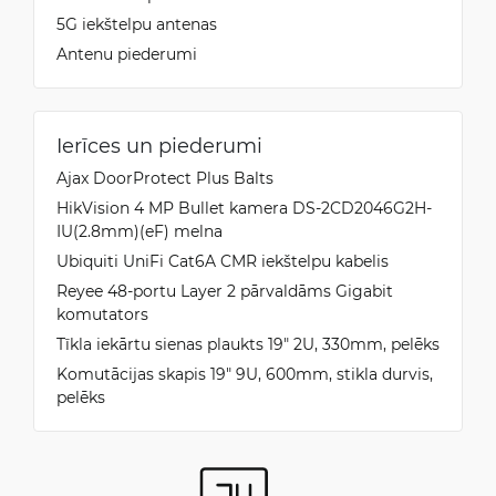
5G iekštelpu antenas
Antenu piederumi
Ierīces un piederumi
Ajax DoorProtect Plus Balts
HikVision 4 MP Bullet kamera DS-2CD2046G2H-
IU(2.8mm)(eF) melna
Ubiquiti UniFi Cat6A CMR iekštelpu kabelis
Reyee 48-portu Layer 2 pārvaldāms Gigabit
komutators
Tīkla iekārtu sienas plaukts 19" 2U, 330mm, pelēks
Komutācijas skapis 19" 9U, 600mm, stikla durvis,
pelēks