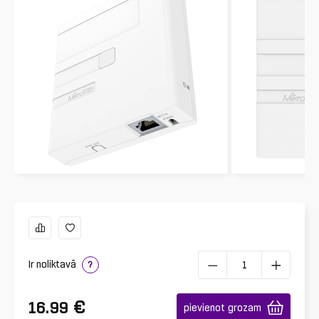
Ir noliktavā
?
€
16.99
pievienot grozam