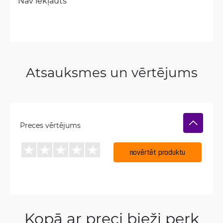
Nav iekļauts
Atsauksmes un vērtējums
Preces vērtējums
novērtēt produktu
Kopā ar preci bieži perk