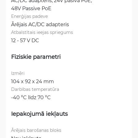
AC/DC adapteris, 
24V pasīvā PoE, 
48V Passive PoE
Enerģijas padeve
Ārējais AC/DC adapteris
Atbalstītais ieejas spriegums
12 - 57 V DC
Fiziskie parametri
Izmēri
104 x 92 x 24 mm
Darbības temperatūra
-40 °C līdz 70 °C
Iepakojumā iekļauts
Ārējais barošanas bloks