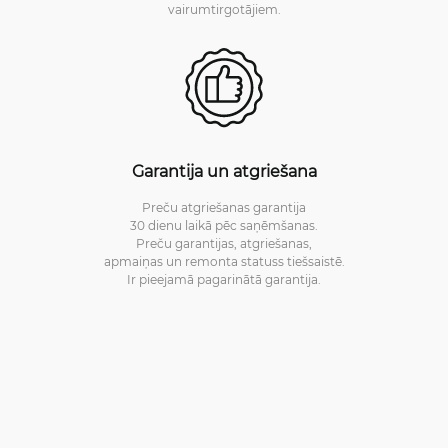
vairumtirgotājiem.
Garantija un atgriešana
Preču atgriešanas garantija
30 dienu laikā pēc saņēmšanas.
Preču garantijas, atgriešanas,
apmaiņas un remonta statuss tiešsaistē.
Ir pieejamā pagarinātā garantija.