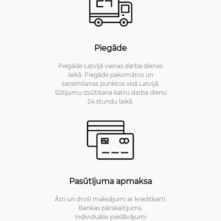
Piegāde
Piegāde Latvijā vienas darba dienas
laikā. Piegāde pakomātos un
saņemšanas punktos visā Latvijā.
Sūtījumu izsūtīšana katru darba dienu
24 stundu laikā.
Pasūtījuma apmaksa
Ātri un droši maksājumi ar kredītkarti.
Bankas pārskaitījums.
Individuālie piedāvājumi