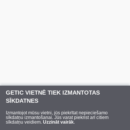
GETIC VIETNĒ TIEK IZMANTOTAS
SĪKDATNES
Izmantojot mūsu vietni, jūs piekrītat nepieciešamo
sīkdatņu izmantošanai. Jūs varat piekrist arī citiem
sīkdatņu veidiem.
Uzzināt vairāk
.