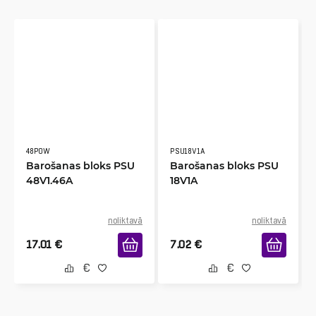
48POW
PSU18V1A
Barošanas bloks PSU
Barošanas bloks PSU
48V1.46A
18V1A
noliktavā
noliktavā
17.01
€
7.02
€