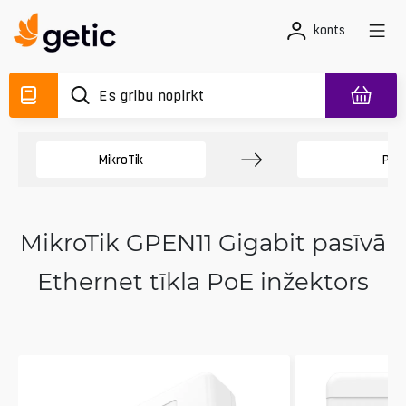
konts
MikroTik
Pie
MikroTik GPEN11 Gigabit pasīvā
Ethernet tīkla PoE inžektors