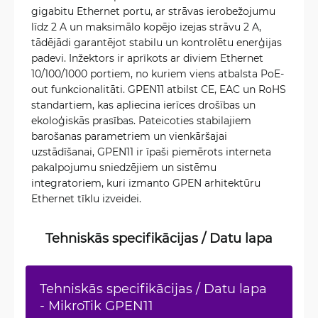
gigabitu Ethernet portu, ar strāvas ierobežojumu
līdz 2 A un maksimālo kopējo izejas strāvu 2 A,
tādējādi garantējot stabilu un kontrolētu enerģijas
padevi. Inžektors ir aprīkots ar diviem Ethernet
10/100/1000 portiem, no kuriem viens atbalsta PoE-
out funkcionalitāti. GPEN11 atbilst CE, EAC un RoHS
standartiem, kas apliecina ierīces drošības un
ekoloģiskās prasības. Pateicoties stabilajiem
barošanas parametriem un vienkāršajai
uzstādīšanai, GPEN11 ir īpaši piemērots interneta
pakalpojumu sniedzējiem un sistēmu
integratoriem, kuri izmanto GPEN arhitektūru
Ethernet tīklu izveidei.
Tehniskās specifikācijas / Datu lapa
Tehniskās specifikācijas / Datu lapa
- MikroTik GPEN11