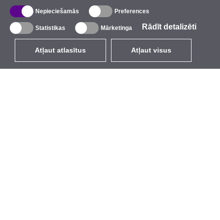
Nepieciešamās
Preferences
Rādīt detalizēti
Statistikas
Mārketinga
Atļaut atlasītus
Atļaut visus
LV
EUR
ar PVN 21%
,
Latvija
Katalogs
Par mums
Ārējie bezvadu tīkli
Uzņēmums
Integrētās antenas
Zīmols
WiFi 5
Pasākumi
Antenu pigteili
StarCoins
Stiprinājumi un kronšteini
Kontakti