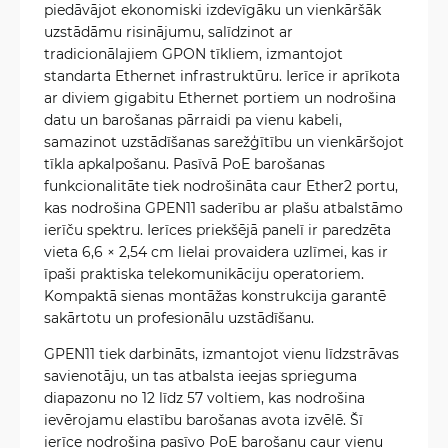
piedāvājot ekonomiski izdevīgāku un vienkāršāk
uzstādāmu risinājumu, salīdzinot ar
tradicionālajiem GPON tīkliem, izmantojot
standarta Ethernet infrastruktūru. Ierīce ir aprīkota
ar diviem gigabitu Ethernet portiem un nodrošina
datu un barošanas pārraidi pa vienu kabeli,
samazinot uzstādīšanas sarežģītību un vienkāršojot
tīkla apkalpošanu. Pasīvā PoE barošanas
funkcionalitāte tiek nodrošināta caur Ether2 portu,
kas nodrošina GPEN11 saderību ar plašu atbalstāmo
ierīču spektru. Ierīces priekšējā panelī ir paredzēta
vieta 6,6 × 2,54 cm lielai provaidera uzlīmei, kas ir
īpaši praktiska telekomunikāciju operatoriem.
Kompaktā sienas montāžas konstrukcija garantē
sakārtotu un profesionālu uzstādīšanu.
GPEN11 tiek darbināts, izmantojot vienu līdzstrāvas
savienotāju, un tas atbalsta ieejas sprieguma
diapazonu no 12 līdz 57 voltiem, kas nodrošina
ievērojamu elastību barošanas avota izvēlē. Šī
ierīce nodrošina pasīvo PoE barošanu caur vienu