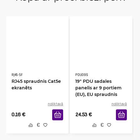
RJ45-5F
PDU09S
RJ45 spraudnis Cat5e
19" PDU sadales
ekranēts
panelis ar 9 portiem
(EU), EU spraudnis
noliktavā
noliktavā
0.16
€
24.53
€