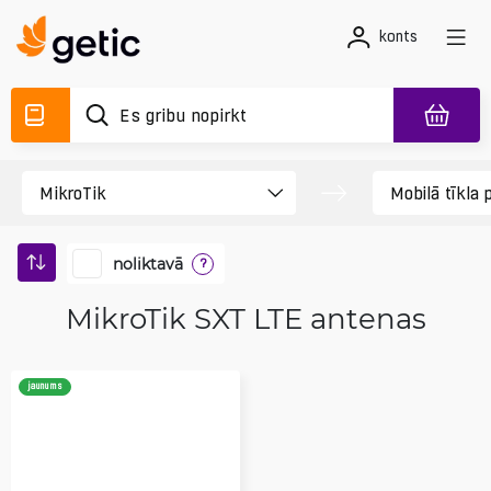
konts
noliktavā
?
MikroTik SXT LTE antenas
jaunums