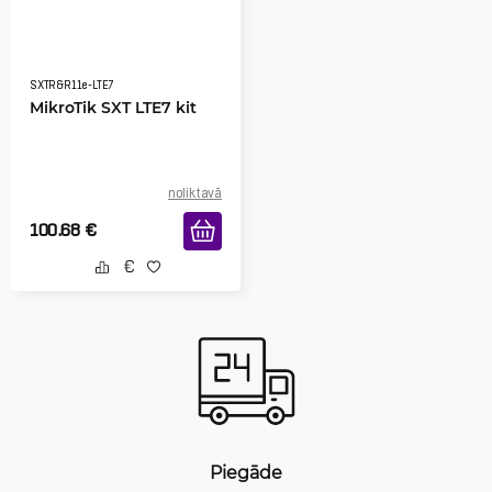
SXTR&R11e-LTE7
MikroTik SXT LTE7 kit
noliktavā
100.68
€
Piegāde