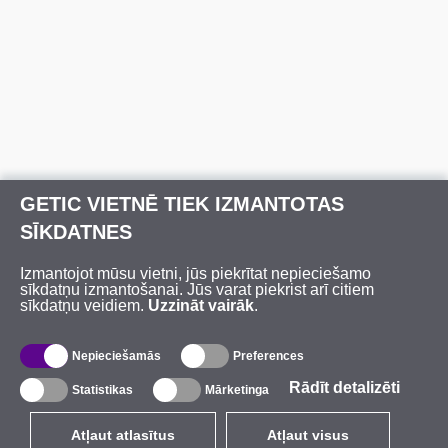
GETIC VIETNĒ TIEK IZMANTOTAS
SĪKDATNES
Izmantojot mūsu vietni, jūs piekrītat nepieciešamo
sīkdatņu izmantošanai. Jūs varat piekrist arī citiem
sīkdatņu veidiem.
Uzzināt vairāk
.
Nepieciešamās
Preferences
Rādīt detalizēti
Statistikas
Mārketinga
Atļaut atlasītus
Atļaut visus