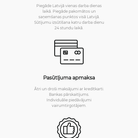
Piegāde Latvijā vienas darba dienas
laikā. Piegāde pakomātos un
saņemšanas punktos visā Latvijā.
Sūtījumu izsūtīšana katru darba dienu
24 stundu laikā.
Pasūtījuma apmaksa
Ātri un droši maksājumi ar kredītkarti.
Bankas pārskaitījums.
Individuālie piedāvājumi
vairumtirgotājiem.