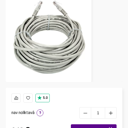
5.0
nav noliktavā
?