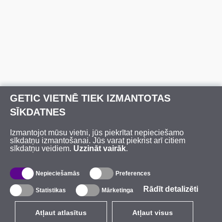
GETIC VIETNĒ TIEK IZMANTOTAS
SĪKDATNES
Izmantojot mūsu vietni, jūs piekrītat nepieciešamo
sīkdatņu izmantošanai. Jūs varat piekrist arī citiem
sīkdatņu veidiem.
Uzzināt vairāk
.
Nepieciešamās
Preferences
Rādīt detalizēti
Statistikas
Mārketinga
Atļaut atlasītus
Atļaut visus