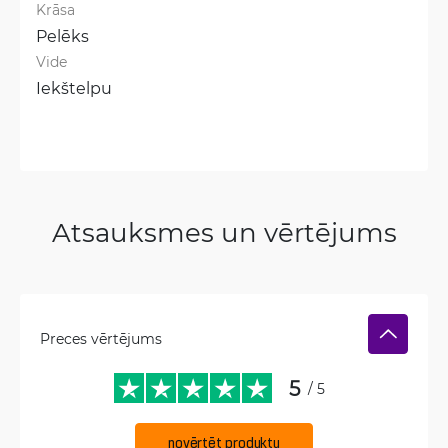
Krāsa
Pelēks
Vide
Iekštelpu
Atsauksmes un vērtējums
Preces vērtējums
5
/ 5
novērtēt produktu