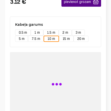
€
3.12
pievienot grozam
Kabeļa garums
0.5 m
1 m
1.5 m
2 m
3 m
5 m
7.5 m
10 m
15 m
20 m