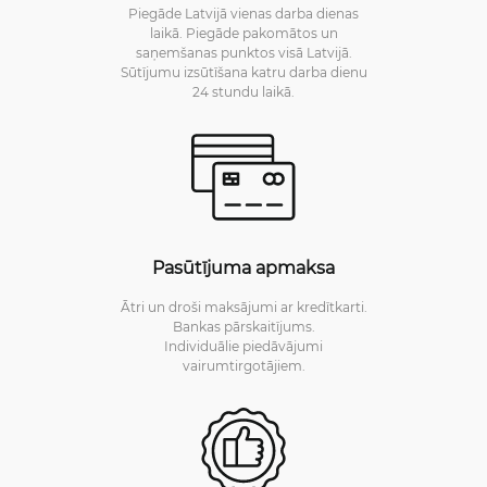
Piegāde Latvijā vienas darba dienas
laikā. Piegāde pakomātos un
saņemšanas punktos visā Latvijā.
Sūtījumu izsūtīšana katru darba dienu
24 stundu laikā.
Pasūtījuma apmaksa
Ātri un droši maksājumi ar kredītkarti.
Bankas pārskaitījums.
Individuālie piedāvājumi
vairumtirgotājiem.