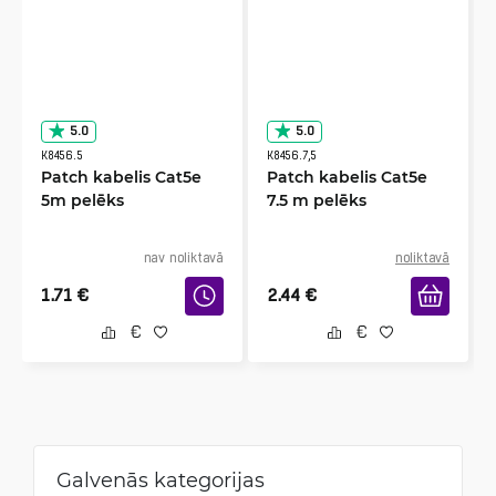
5.0
5.0
K8456.5
K8456.7,5
Patch kabelis Cat5e
Patch kabelis Cat5e
5m pelēks
7.5 m pelēks
nav noliktavā
noliktavā
1.71
€
2.44
€
Galvenās kategorijas