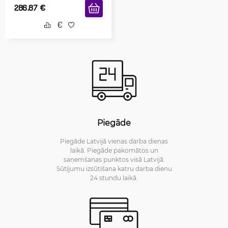
286.87
€
Piegāde
Piegāde Latvijā vienas darba dienas
laikā. Piegāde pakomātos un
saņemšanas punktos visā Latvijā.
Sūtījumu izsūtīšana katru darba dienu
24 stundu laikā.