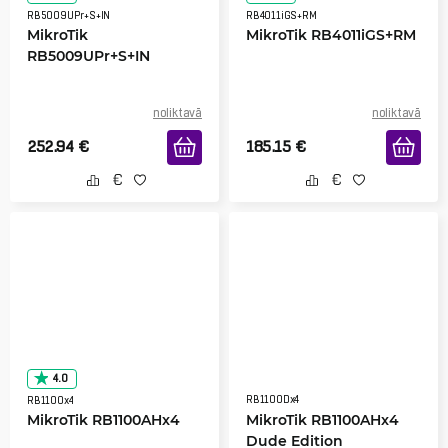
RB5009UPr+S+IN
RB4011iGS+RM
MikroTik
MikroTik RB4011iGS+RM
RB5009UPr+S+IN
noliktavā
noliktavā
252.94
€
185.15
€
4.0
RB1100Dx4
RB1100x4
MikroTik RB1100AHx4
MikroTik RB1100AHx4
Dude Edition