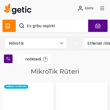
konts
noliktavā
?
MikroTik Rūteri
labākais no MikroTik