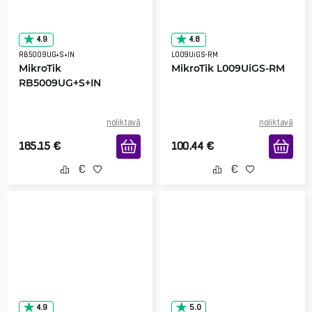
4.9
4.8
RB5009UG+S+IN
L009UiGS-RM
MikroTik
MikroTik L009UiGS-RM
RB5009UG+S+IN
noliktavā
noliktavā
185.15
€
100.44
€
4.9
5.0