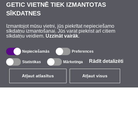
GETIC VIETNĒ TIEK IZMANTOTAS
SĪKDATNES
Izmantojot mūsu vietni, jūs piekrītat nepieciešamo
sīkdatņu izmantošanai. Jūs varat piekrist arī citiem
sīkdatņu veidiem.
Uzzināt vairāk
.
Nepieciešamās
Preferences
Rādīt detalizēti
Statistikas
Mārketinga
Atļaut atlasītus
Atļaut visus
LV
EUR
ar PVN 21%
,
Latvija
Katalogs
Par mums