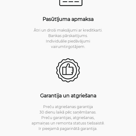
Pasūtījuma apmaksa
Ātri un droši maksājumi ar kredītkarti.
Bankas pārskaitījums.
Individuālie piedāvājumi
vairumtirgotājiem.
Garantija un atgriešana
Preču atgriešanas garantija
30 dienu laikā pēc saņēmšanas.
Preču garantijas, atgriešanas,
apmaiņas un remonta statuss tiešsaistē.
Ir pieejamā pagarinātā garantija.