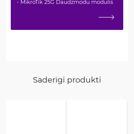
- MikroTik 25G Daudzmodu modulis
Saderīgi produkti