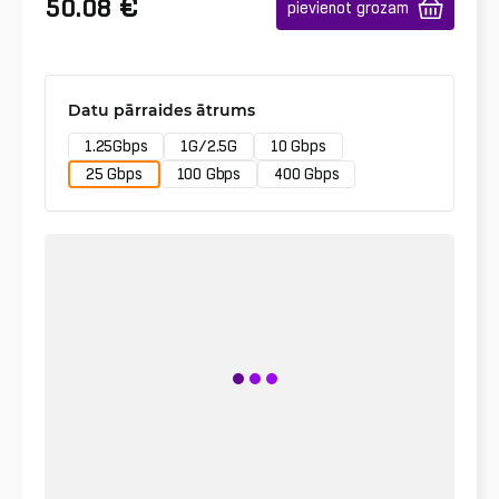
€
50.08
pievienot grozam
Datu pārraides ātrums
1.25Gbps
1G/2.5G
10 Gbps
25 Gbps
100 Gbps
400 Gbps