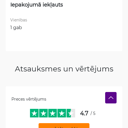
Iepakojumā iekļauts
Vienības
1 gab
Atsauksmes un vērtējums
Preces vērtējums
4.7
/ 5