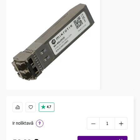
4.7
Ir noliktavā
?