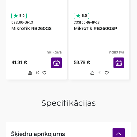
5.0
5.0
CSS106-5G-1S
CSS106-1G-4P-1S
MikroTik RB260GS
MikroTik RB260GSP
noliktavā
noliktavā
41.31
€
53.78
€
Specifikācijas
Šķiedru aprīkojums