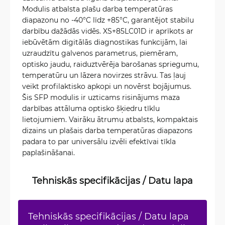
Modulis atbalsta plašu darba temperatūras
diapazonu no -40°C līdz +85°C, garantējot stabilu
darbību dažādās vidēs. XS+85LC01D ir aprīkots ar
iebūvētām digitālās diagnostikas funkcijām, lai
uzraudzītu galvenos parametrus, piemēram,
optisko jaudu, raiduztvērēja barošanas spriegumu,
temperatūru un lāzera novirzes strāvu. Tas ļauj
veikt profilaktisko apkopi un novērst bojājumus.
Šis SFP modulis ir uzticams risinājums maza
darbības attāluma optisko šķiedru tīklu
lietojumiem. Vairāku ātrumu atbalsts, kompaktais
dizains un plašais darba temperatūras diapazons
padara to par universālu izvēli efektīvai tīkla
paplašināšanai.
Tehniskās specifikācijas / Datu lapa
Tehniskās specifikācijas / Datu lapa