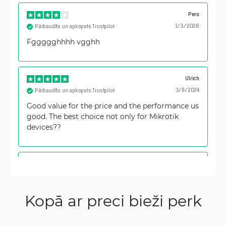
Pero
1/3/2026
Pārbaudīts un apkopots Trustpilot
Fggggghhhh vgghh
Ulrich
3/8/2024
Pārbaudīts un apkopots Trustpilot
Good value for the price and the performance us
good. The best choice not only for Mikrotik
devices??
Jure
9/29/2023
Pārbaudīts un apkopots Trustpilot
Great product, great value for money.
Kopā ar preci bieži perk