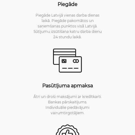
Piegāde
Piegāde Latvijā vienas darba dienas
laikā. Piegāde pakomātos un
saņemšanas punktos visā Latvijā.
Sūtījumu izsūtīšana katru darba dienu
24 stundu laikā.
Pasūtījuma apmaksa
Ātri un droši maksājumi ar kredītkarti.
Bankas pārskaitījums.
Individuālie piedāvājumi
vairumtirgotājiem.