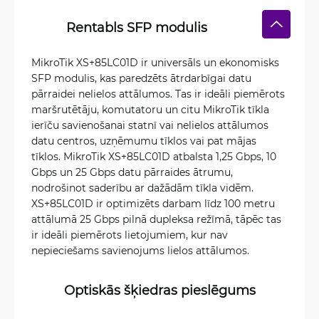
Rentabls SFP modulis
MikroTik XS+85LC01D ir universāls un ekonomisks
SFP modulis, kas paredzēts ātrdarbīgai datu
pārraidei nelielos attālumos. Tas ir ideāli piemērots
maršrutētāju, komutatoru un citu MikroTik tīkla
ierīču savienošanai statnī vai nelielos attālumos
datu centros, uzņēmumu tīklos vai pat mājas
tīklos. MikroTik XS+85LC01D atbalsta 1,25 Gbps, 10
Gbps un 25 Gbps datu pārraides ātrumu,
nodrošinot saderību ar dažādām tīkla vidēm.
XS+85LC01D ir optimizēts darbam līdz 100 metru
attālumā 25 Gbps pilnā dupleksa režīmā, tāpēc tas
ir ideāli piemērots lietojumiem, kur nav
nepieciešams savienojums lielos attālumos.
Optiskās šķiedras pieslēgums