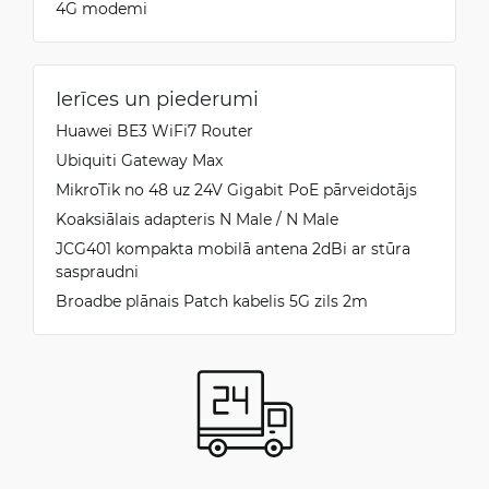
4G modemi
Ierīces un piederumi
Huawei BE3 WiFi7 Router
Ubiquiti Gateway Max
MikroTik no 48 uz 24V Gigabit PoE pārveidotājs
Koaksiālais adapteris N Male / N Male
JCG401 kompakta mobilā antena 2dBi ar stūra
saspraudni
Broadbe plānais Patch kabelis 5G zils 2m