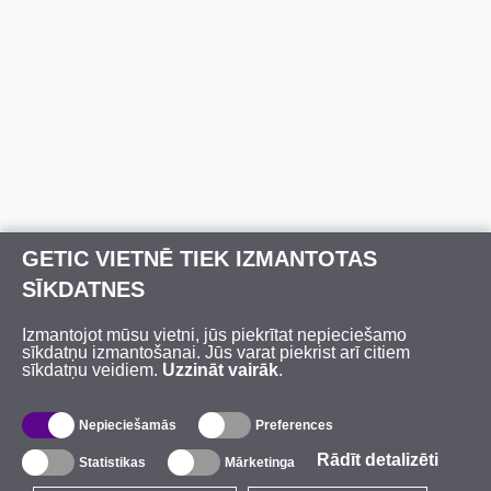
GETIC VIETNĒ TIEK IZMANTOTAS
SĪKDATNES
Izmantojot mūsu vietni, jūs piekrītat nepieciešamo
sīkdatņu izmantošanai. Jūs varat piekrist arī citiem
sīkdatņu veidiem.
Uzzināt vairāk
.
Nepieciešamās
Preferences
Rādīt detalizēti
Statistikas
Mārketinga