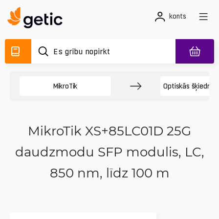
konts
MikroTik
Optiskās šķiedras 
MikroTik XS+85LC01D 25G
daudzmodu SFP modulis, LC,
850 nm, līdz 100 m