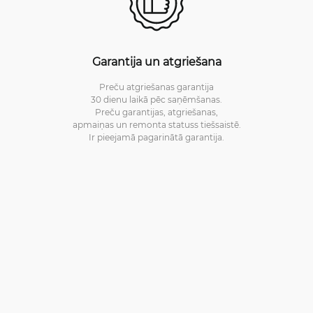
Garantija un atgriešana
Preču atgriešanas garantija
30 dienu laikā pēc saņēmšanas.
Preču garantijas, atgriešanas,
apmaiņas un remonta statuss tiešsaistē.
Ir pieejamā pagarinātā garantija.