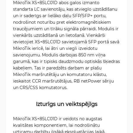
MikroTik XS+85LC01D abos galos izmanto
standarta LC savienotāju, kas atvieglo uzstādīšanu
un ir saderīgs ar lielāko daļu SFP/SFP+ portu,
nodrošinot noturību pret elektromagnētiskiem
traucējumiem un tīrāku signāla pārraidi. Modulis ir
vienkāršs uzstādīšanā un lietošanā. Vienkārši
ievietojiet XS+85LC01D savietojamā SFP portā savā
MikroTik ierīcē, lai ātri un viegli izveidotu
savienojumu. Modulis darbojas 850 nm viļņa
garumā, kas ir tipisks daudzmodu optiskās šķiedras
kabeļiem. Tas ir paredzēts darbam ar plašu
MikroTik maršrutētāju un komutatoru klāstu,
ieskaitot CCR maršrutētājus, RB netPower sēriju
un CRS/CSS komutatorus.
Izturīgs un veiktspējīgs
MikroTik XS+85LC01D ir veidots no augstas
kvalitātes komponentiem, lai nodrošinātu
uzticamu darbību ilgākā ekspluatācijas laikā.