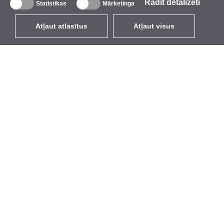
Rādīt detalizēti
Statistikas
Mārketinga
Atļaut atlasītus
Atļaut visus
LV
EUR
ar PVN 21%
,
Latvija
Katalogs
Par mums
Ārējie bezvadu tīkli
Uzņēmums
Integrētās antenas
Zīmols
WiFi 5
Pasākumi
Antenu pigteili
StarCoins
Stiprinājumi un kronšteini
Kontakti
Licences
Noteikumi un nosacījumi
Piekļuves punkti
Privātuma politika