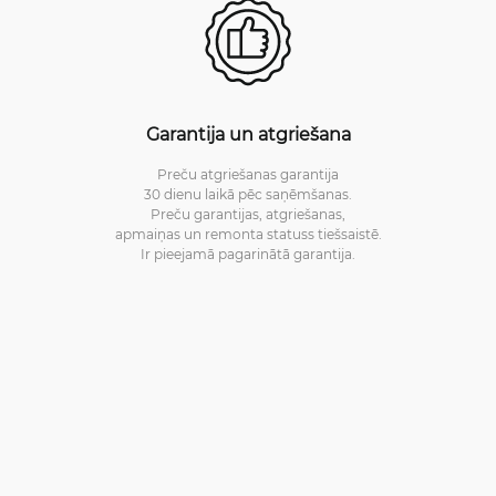
Garantija un atgriešana
Preču atgriešanas garantija
30 dienu laikā pēc saņēmšanas.
Preču garantijas, atgriešanas,
apmaiņas un remonta statuss tiešsaistē.
Ir pieejamā pagarinātā garantija.