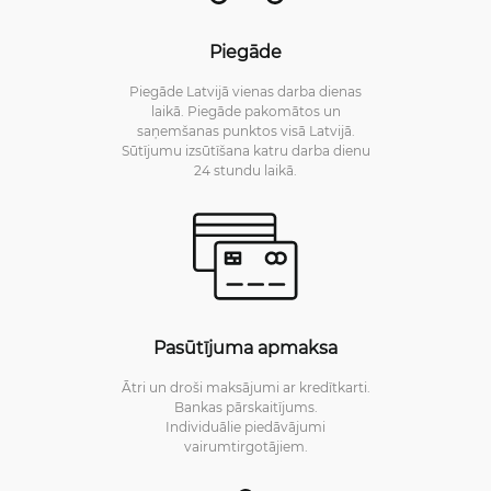
Piegāde
Piegāde Latvijā vienas darba dienas
laikā. Piegāde pakomātos un
saņemšanas punktos visā Latvijā.
Sūtījumu izsūtīšana katru darba dienu
24 stundu laikā.
Pasūtījuma apmaksa
Ātri un droši maksājumi ar kredītkarti.
Bankas pārskaitījums.
Individuālie piedāvājumi
vairumtirgotājiem.