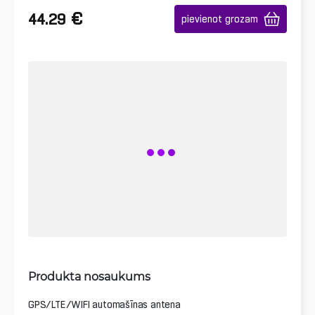
€
44.29
pievienot grozam
Produkta nosaukums
GPS/LTE/WIFI automašīnas antena