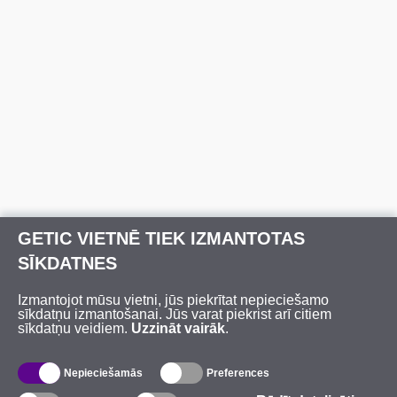
GETIC VIETNĒ TIEK IZMANTOTAS
SĪKDATNES
Izmantojot mūsu vietni, jūs piekrītat nepieciešamo
sīkdatņu izmantošanai. Jūs varat piekrist arī citiem
sīkdatņu veidiem.
Uzzināt vairāk
.
Nepieciešamās
Preferences