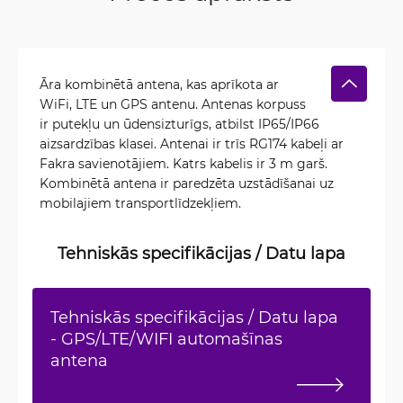
Āra kombinētā antena, kas aprīkota ar
WiFi, LTE un GPS antenu. Antenas korpuss
ir putekļu un ūdensizturīgs, atbilst IP65/IP66
aizsardzības klasei. Antenai ir trīs RG174 kabeļi ar
Fakra savienotājiem. Katrs kabelis ir 3 m garš.
Kombinētā antena ir paredzēta uzstādīšanai uz
mobilajiem transportlīdzekļiem.
Tehniskās specifikācijas / Datu lapa
Tehniskās specifikācijas / Datu lapa
- GPS/LTE/WIFI automašīnas
antena