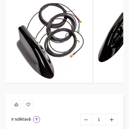
Ir noliktavā
?