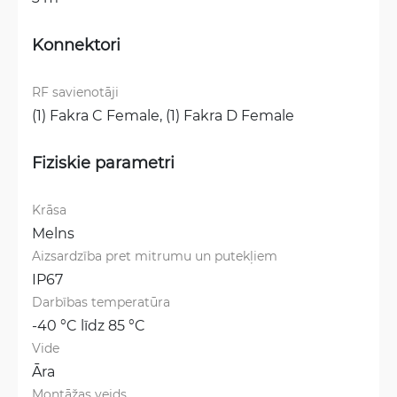
Konnektori
RF savienotāji
(1) Fakra C Female, 
(1) Fakra D Female
Fiziskie parametri
Krāsa
Melns
Aizsardzība pret mitrumu un putekļiem
IP67
Darbības temperatūra
-40 °C līdz 85 °C
Vide
Āra
Montāžas veids