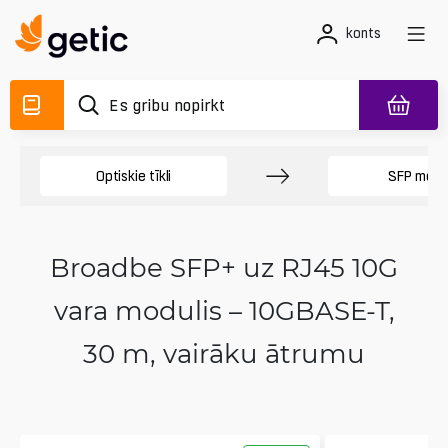
konts
Optiskie tīkli
SFP modu
Broadbe SFP+ uz RJ45 10G
vara modulis – 10GBASE-T,
30 m, vairāku ātrumu