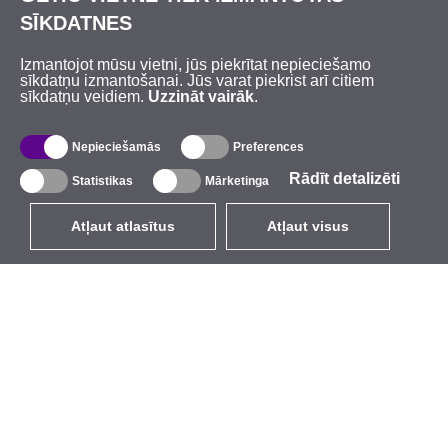
SĪKDATNES
Izmantojot mūsu vietni, jūs piekrītat nepieciešamo
sīkdatņu izmantošanai. Jūs varat piekrist arī citiem
sīkdatņu veidiem.
Uzzināt vairāk
.
Nepieciešamās
Preferences
Rādīt detalizēti
Statistikas
Mārketinga
Atļaut atlasītus
Atļaut visus
LV
EUR
ar PVN 21%
,
Latvija
Katalogs
Par mums