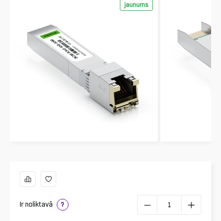
jaunums
Ir noliktavā
?