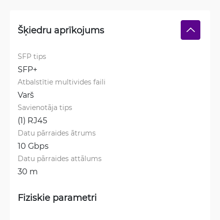
Šķiedru aprīkojums
SFP tips
SFP+
Atbalstītie multivides faili
Varš
Savienotāja tips
(1) RJ45
Datu pārraides ātrums
10 Gbps
Datu pārraides attālums
30 m
Fiziskie parametri