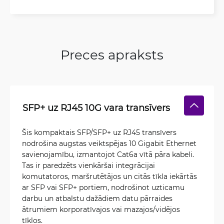
Preces apraksts
SFP+ uz RJ45 10G vara transīvers
Šis kompaktais SFP/SFP+ uz RJ45 transīvers
nodrošina augstas veiktspējas 10 Gigabit Ethernet
savienojamību, izmantojot Cat6a vītā pāra kabeli.
Tas ir paredzēts vienkāršai integrācijai
komutatoros, maršrutētājos un citās tīkla iekārtās
ar SFP vai SFP+ portiem, nodrošinot uzticamu
darbu un atbalstu dažādiem datu pārraides
ātrumiem korporatīvajos vai mazajos/vidējos
tīklos.