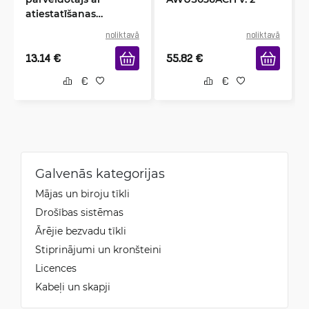
atiestatīšanas
funkciju, APOE03GR
noliktavā
noliktavā
13.14
€
55.82
€
Galvenās kategorijas
Mājas un biroju tīkli
Drošības sistēmas
Ārējie bezvadu tīkli
Stiprinājumi un kronšteini
Licences
Kabeļi un skapji