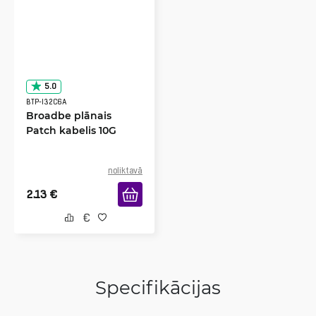
5.0
BTP-I32C6A
Broadbe plānais
Patch kabelis 10G
noliktavā
2.13
€
Specifikācijas