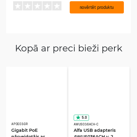
novērtēt produktu
Kopā ar preci bieži perk
5.0
APOE03GR
AWUS036ACH-C
Gigabit PoE
Alfa USB adapteris
pārveidotājs ar
AWUS036ACH v. 2