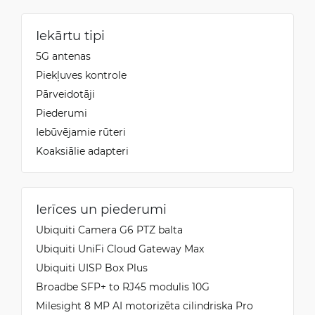
Iekārtu tipi
5G antenas
Piekļuves kontrole
Pārveidotāji
Piederumi
Iebūvējamie rūteri
Koaksiālie adapteri
Ierīces un piederumi
Ubiquiti Camera G6 PTZ balta
Ubiquiti UniFi Cloud Gateway Max
Ubiquiti UISP Box Plus
Broadbe SFP+ to RJ45 modulis 10G
Milesight 8 MP AI motorizēta cilindriska Pro