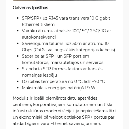
Galvenās īpašības
SFP/SFP+ uz RJ45 vara transīvers 10 Gigabit
Ethernet tīkliem
Vairāku ātrumu atbalsts: 10G/ 5G/ 2.5G/ 1G ar
autokonsekvenci
Savienojuma tālums līdz 30m ar ātrumu 10
Gbps (Cat6a vai augstākās kategorijas kabelis)
Saderība ar SFP+ un SFP portiem
komutatoros, maršrutētājos un serveros
Standarta SFP formas faktors ar karstās
nomaiņas iespēju
Darbības temperatūra no 0 °C līdz +70 °C
Maksimālais enerģijas patēriņš 1.9 W
Modulis ir ideāli piemērots datu apstrādes
centriem, korporatīvajiem komutatoriem un tīkla
infrastruktūras modernizācijai, ja nepieciešams ātri
un ekonomiski pārveidot optiskos SFP+ portus par
ātrdarbīgiem vara Ethernet savienojumiem.