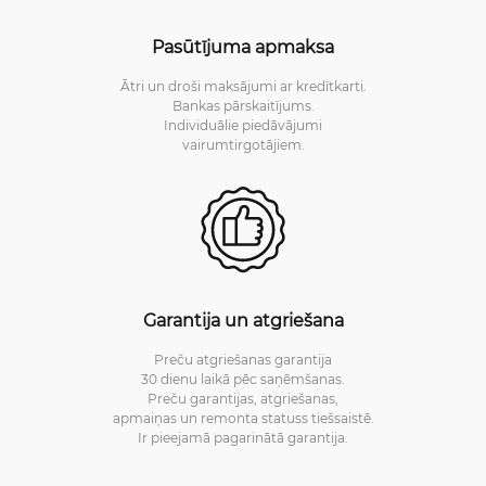
Pasūtījuma apmaksa
Ātri un droši maksājumi ar kredītkarti.
Bankas pārskaitījums.
Individuālie piedāvājumi
vairumtirgotājiem.
Garantija un atgriešana
Preču atgriešanas garantija
30 dienu laikā pēc saņēmšanas.
Preču garantijas, atgriešanas,
apmaiņas un remonta statuss tiešsaistē.
Ir pieejamā pagarinātā garantija.