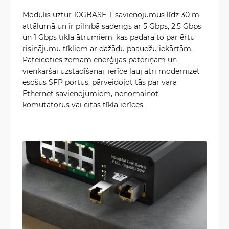
Modulis uztur 10GBASE-T savienojumus līdz 30 m
attālumā un ir pilnībā saderīgs ar 5 Gbps, 2,5 Gbps
un 1 Gbps tīkla ātrumiem, kas padara to par ērtu
risinājumu tīkliem ar dažādu paaudžu iekārtām.
Pateicoties zemam enerģijas patēriņam un
vienkāršai uzstādīšanai, ierīce ļauj ātri modernizēt
esošus SFP portus, pārveidojot tās par vara
Ethernet savienojumiem, nenomainot
komutatorus vai citas tīkla ierīces.