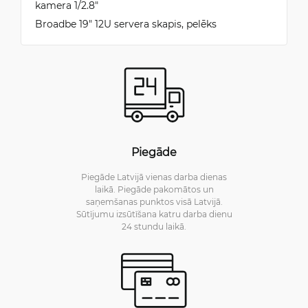
kamera 1/2.8″
Broadbe 19″ 12U servera skapis, pelēks
Piegāde
Piegāde Latvijā vienas darba dienas
laikā. Piegāde pakomātos un
saņemšanas punktos visā Latvijā.
Sūtījumu izsūtīšana katru darba dienu
24 stundu laikā.