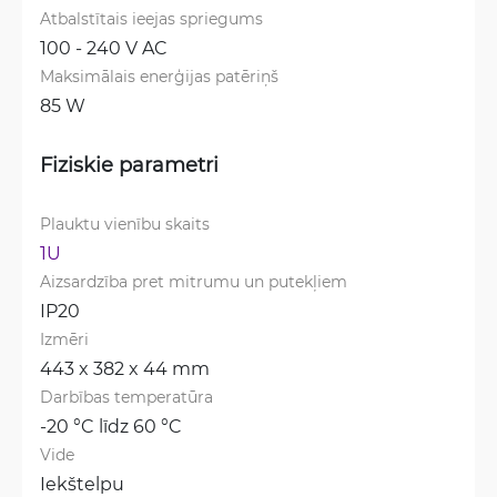
Atbalstītais ieejas spriegums
100 - 240 V AC
Maksimālais enerģijas patēriņš
85 W
Fiziskie parametri
Plauktu vienību skaits
1U
Aizsardzība pret mitrumu un putekļiem
IP20
Izmēri
443 x 382 x 44 mm
Darbības temperatūra
-20 °C līdz 60 °C
Vide
Iekštelpu