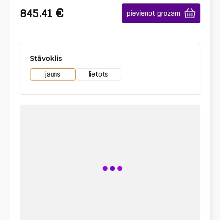
€
845.41
pievienot grozam
Stāvoklis
jauns
lietots