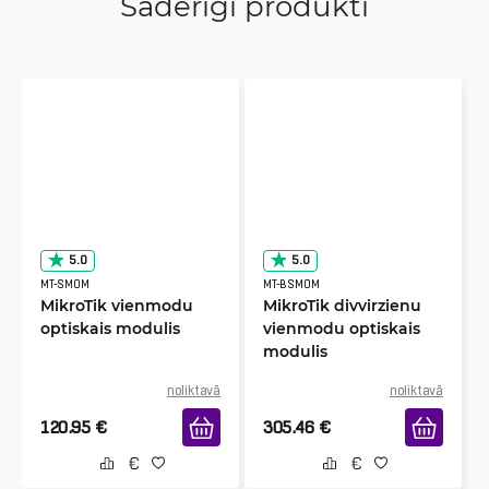
Saderīgi produkti
5.0
5.0
MT-SMOM
MT-BSMOM
MikroTik vienmodu
MikroTik divvirzienu
optiskais modulis
vienmodu optiskais
modulis
noliktavā
noliktavā
120.95
€
305.46
€