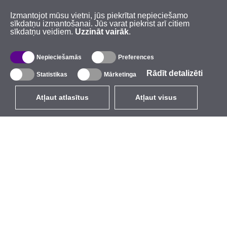
Izmantojot mūsu vietni, jūs piekrītat nepieciešamo
sīkdatņu izmantošanai. Jūs varat piekrist arī citiem
sīkdatņu veidiem.
Uzzināt vairāk
.
Nepieciešamās
Preferences
Rādīt detalizēti
Statistikas
Mārketinga
Atļaut atlasītus
Atļaut visus
LV
EUR
ar PVN 21%
,
Latvija
Katalogs
Par mums
Ārējie bezvadu tīkli
Uzņēmums
Integrētās antenas
Zīmols