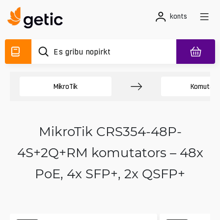
konts
MikroTik
Komutato
MikroTik CRS354-48P-
4S+2Q+RM komutators – 48x
PoE, 4x SFP+, 2x QSFP+