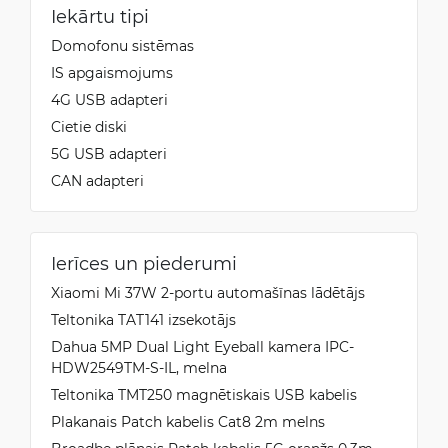
Iekārtu tipi
Domofonu sistēmas
IS apgaismojums
4G USB adapteri
Cietie diski
5G USB adapteri
CAN adapteri
Ierīces un piederumi
Xiaomi Mi 37W 2-portu automašīnas lādētājs
Teltonika TAT141 izsekotājs
Dahua 5MP Dual Light Eyeball kamera IPC-
HDW2549TM-S-IL, melna
Teltonika TMT250 magnētiskais USB kabelis
Plakanais Patch kabelis Cat8 2m melns