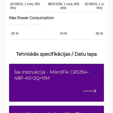
QCA9531, 1 core, 650 
98DX3236, 1 core, 800
QCA9531, 1 core, 65
MHz
MHz
MHz
Max Power Consumption 
 85 W
44 W
60 W
Tehniskās specifikācijas / Datu lapa
Īsa instrukcija - MikroTik CRS354-
48P-4S+2Q+RM