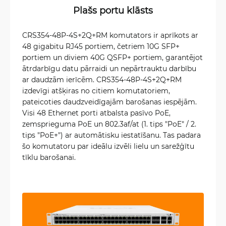
Plašs portu klāsts
CRS354-48P-4S+2Q+RM komutators ir aprīkots ar
48 gigabitu RJ45 portiem, četriem 10G SFP+
portiem un diviem 40G QSFP+ portiem, garantējot
ātrdarbīgu datu pārraidi un nepārtrauktu darbību
ar daudzām ierīcēm. CRS354-48P-4S+2Q+RM
izdevīgi atšķiras no citiem komutatoriem,
pateicoties daudzveidīgajām barošanas iespējām.
Visi 48 Ethernet porti atbalsta pasīvo PoE,
zemsprieguma PoE un 802.3af/at (1. tips "PoE" / 2.
tips "PoE+") ar automātisku iestatīšanu. Tas padara
šo komutatoru par ideālu izvēli lielu un sarežģītu
tīklu barošanai.