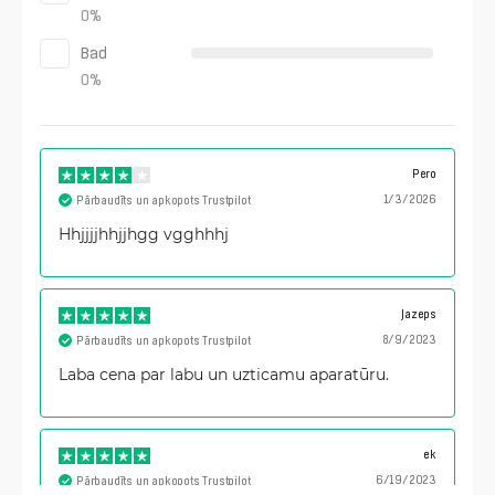
0
%
Bad
0
%
Pero
1/3/2026
Pārbaudīts un apkopots Trustpilot
Hhjjjjhhjjhgg vgghhhj
Jazeps
8/9/2023
Pārbaudīts un apkopots Trustpilot
Laba cena par labu un uzticamu aparatūru.
ek
6/19/2023
Pārbaudīts un apkopots Trustpilot