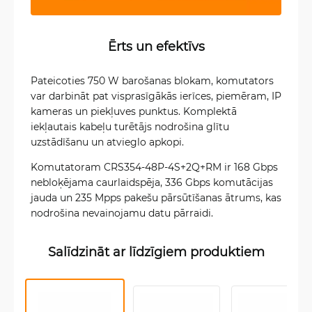
Ērts un efektīvs
Pateicoties 750 W barošanas blokam, komutators
var darbināt pat visprasīgākās ierīces, piemēram, IP
kameras un piekļuves punktus. Komplektā
iekļautais kabeļu turētājs nodrošina glītu
uzstādīšanu un atvieglo apkopi.
Komutatoram CRS354-48P-4S+2Q+RM ir 168 Gbps
nebloķējama caurlaidspēja, 336 Gbps komutācijas
jauda un 235 Mpps pakešu pārsūtīšanas ātrums, kas
nodrošina nevainojamu datu pārraidi.
Salīdzināt ar līdzīgiem produktiem