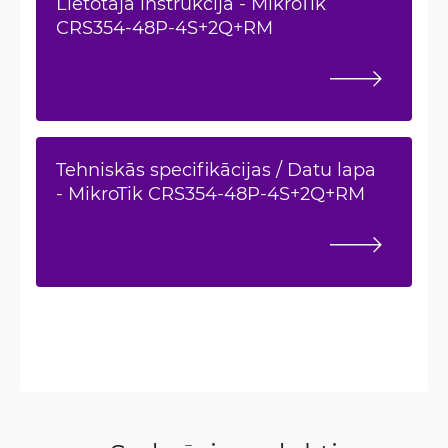
Lietotāja instrukcija - MikroTik
CRS354-48P-4S+2Q+RM
Tehniskās specifikācijas / Datu lapa
- MikroTik CRS354-48P-4S+2Q+RM