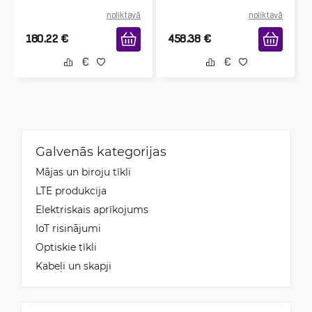
noliktavā
noliktavā
180.22
€
458.38
€
Galvenās kategorijas
Mājas un biroju tīkli
LTE produkcija
Elektriskais aprīkojums
IoT risinājumi
Optiskie tīkli
Kabeļi un skapji