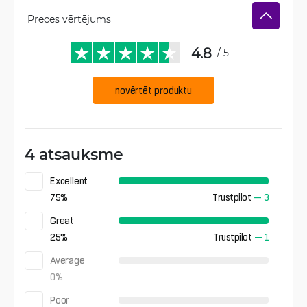
Preces vērtējums
4.8
/ 5
novērtēt produktu
4 atsauksme
Excellent
75
%
Trustpilot
—
3
Great
25
%
Trustpilot
—
1
Average
0
%
Poor