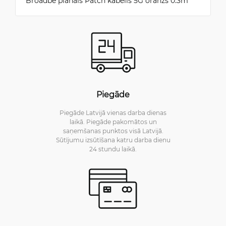
Broadbe plānais Patch kabelis 5G oranžs 0.3m
Piegāde
Piegāde Latvijā vienas darba dienas
laikā. Piegāde pakomātos un
saņemšanas punktos visā Latvijā.
Sūtījumu izsūtīšana katru darba dienu
24 stundu laikā.