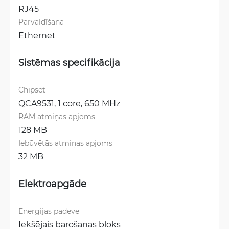
RJ45
Pārvaldīšana
Ethernet
Sistēmas specifikācija
Chipset
QCA9531, 1 core, 650 MHz
RAM atmiņas apjoms
128 MB
Iebūvētās atmiņas apjoms
32 MB
Elektroapgāde
Enerģijas padeve
Iekšējais barošanas bloks