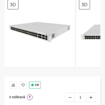
3D
3D
4.8
Ir noliktavā
?