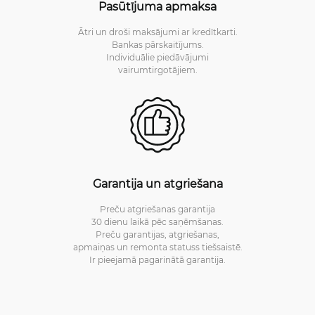
Pasūtījuma apmaksa
Ātri un droši maksājumi ar kredītkarti.
Bankas pārskaitījums.
Individuālie piedāvājumi
vairumtirgotājiem.
Garantija un atgriešana
Preču atgriešanas garantija
30 dienu laikā pēc saņēmšanas.
Preču garantijas, atgriešanas,
apmaiņas un remonta statuss tiešsaistē.
Ir pieejamā pagarinātā garantija.