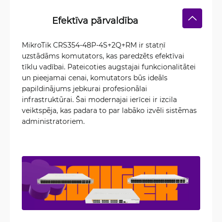
Efektīva pārvaldība
MikroTik CRS354-48P-4S+2Q+RM ir statņī
uzstādāms komutators, kas paredzēts efektīvai
tīklu vadībai. Pateicoties augstajai funkcionalitātei
un pieejamai cenai, komutators būs ideāls
papildinājums jebkurai profesionālai
infrastruktūrai. Šai modernajai ierīcei ir izcila
veiktspēja, kas padara to par labāko izvēli sistēmas
administratoriem.