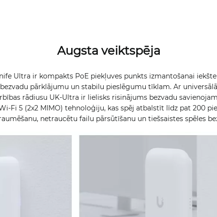
Augsta veiktspēja
ife Ultra ir kompakts PoE piekļuves punkts izmantošanai iekšte
 bezvadu pārklājumu un stabilu pieslēgumu tīklam. Ar univers
bības rādiusu UK-Ultra ir lielisks risinājums bezvadu savienojamī
Wi-Fi 5 (2x2 MIMO) tehnoloģiju, kas spēj atbalstīt līdz pat 200 p
aumēšanu, netraucētu failu pārsūtīšanu un tiešsaistes spēles be