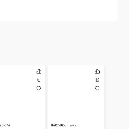
25-57A
UACC-UK-Ultra-Panel-Antenna