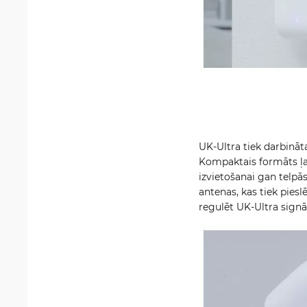
UK-Ultra tiek darbinā
Kompaktais formāts ļauj
izvietošanai gan telpā
antenas, kas tiek pies
regulēt UK-Ultra signā