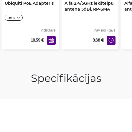
Ubiquiti PoE Adapteris
Alfa 2.4/5GHz iekštelpu
Alf
antena 5dBi, RP-SMA
ant
Male
Ma
jauns
noliktavā
nav noliktavā
10.59
€
3.68
€
Specifikācijas