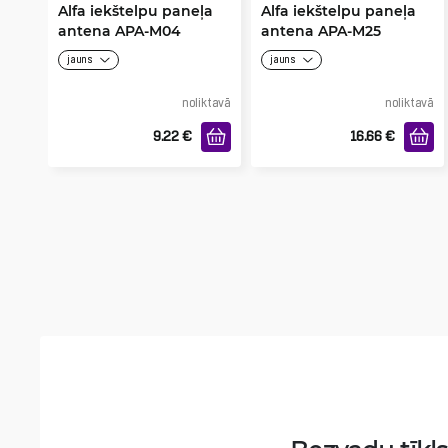
Alfa iekštelpu paneļa
Alfa iekštelpu paneļa
antena APA-M04
antena APA-M25
jauns
jauns
noliktavā
noliktavā
9.22
€
16.66
€