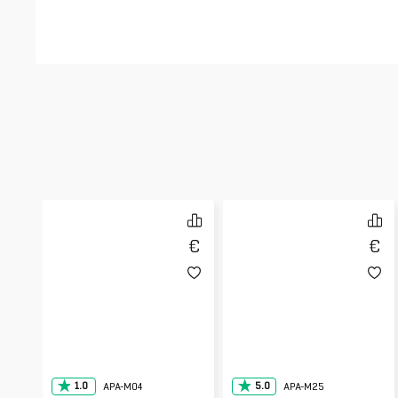
1.0
5.0
APA-M04
APA-M25