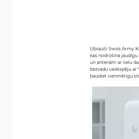
Ubiquiti Swiss Army Kn
kas nodrošina jaudīgu
un antenām ar lielu dar
bezvadu veiktspēju ar 
baudiet vienmērīgu str