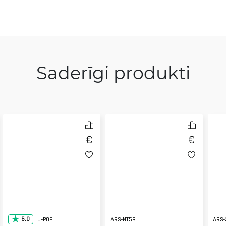
Saderīgi produkti
5.0
U-POE
ARS-NT5B
ARS-