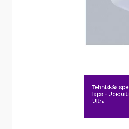
Tehniskās spec
lapa - Ubiquit
Ultra