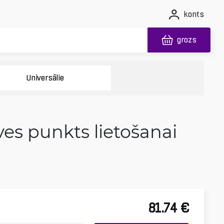
konts
grozs
Universālie
ves punkts lietošanai
81.74
€