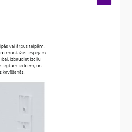
lpās vai ārpus telpām,
ālām montāžas iespējām
bai. Izbaudiet izcilu
ieslēgtām ierīcēm, un
z kavēšanās.