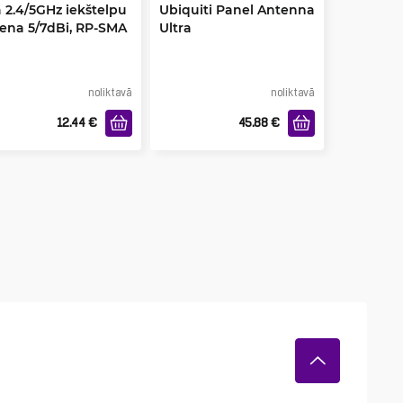
a 2.4/5GHz iekštelpu
Ubiquiti Panel Antenna
ena 5/7dBi, RP-SMA
Ultra
le
noliktavā
noliktavā
12.44
€
45.88
€