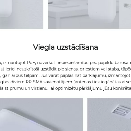
Viegla uzstādīšana
ta, izmantojot PoE, novēršot nepieciešamību pēc papildu barošan
 ierīci neuzkrītoši uzstādīt pie sienas, griestiem vai staba, tāpē
s, gan ārpus telpām. Jūs varat paplašināt pārklājumu, izmantojot
lēgtas diviem RP-SMA savienotājiem (antenas tiek iegādātas atsev
la stiprumu un virzienu, lai optimizētu pārklājumu jūsu konkrē