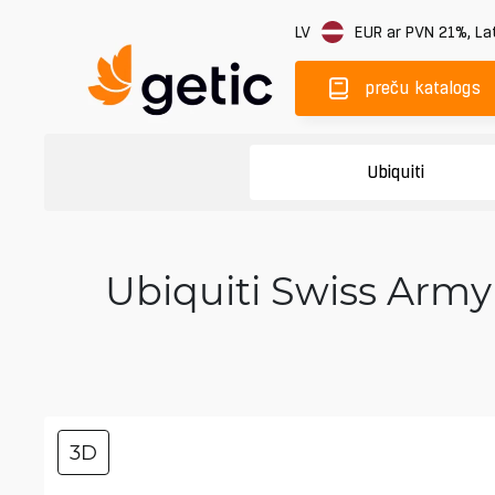
LV
EUR
ar PVN 21%
,
Lat
preču katalogs
Ubiquiti
Ubiquiti Swiss Army 
3D