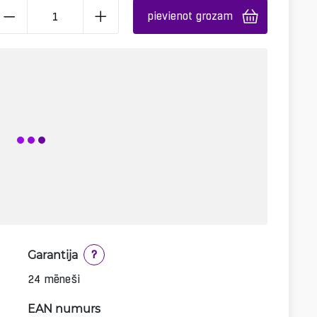
pievienot grozam
Garantija
?
24 mēneši
EAN numurs