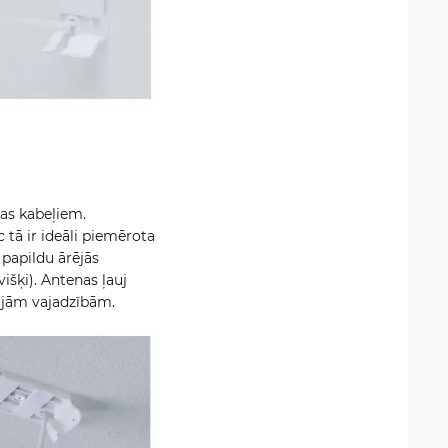
as kabeļiem.
c tā ir ideāli piemērota
 papildu ārējās
išķi). Antenas ļauj
tajām vajadzībām.