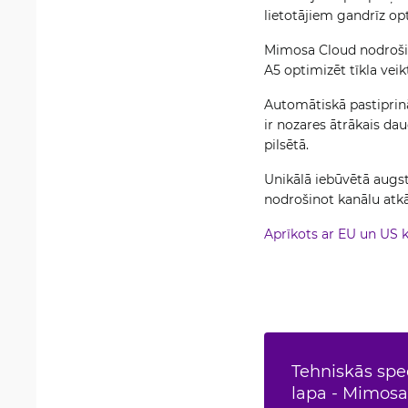
lietotājiem gandrīz op
Mimosa Cloud nodrošina
A5 optimizēt tīkla veik
Automātiskā pastiprin
ir nozares ātrākais da
pilsētā.
Unikālā iebūvētā augsta
nodrošinot kanālu atkā
Aprīkots ar EU un US
Tehniskās spec
lapa - Mimosa