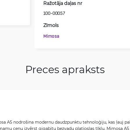
Ražotāja daļas nr
100-00057
Zīmols
Mimosa
Preces apraksts
osa A5 nodrošina modernu daudzpunktu tehnoloģiju, kas ļauj p
mamu cenu izvērst gigabitu bezvadu platjoslas tīklu. Mimosa A5