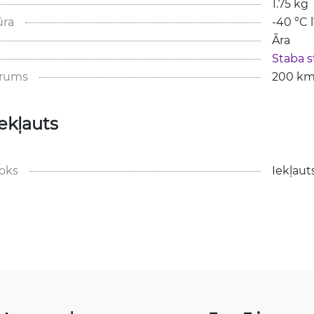
1.75 kg
ūra
-40 °C l
Āra
Staba s
trums
200 km
ekļauts
loks
Iekļaut