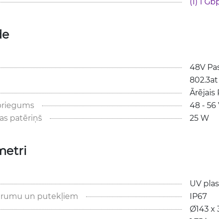
(1) 1 Gb
de
48V Pas
802.3at
Ārējais
spriegums
48 - 56
as patēriņš
25 W
metri
UV pla
itrumu un putekļiem
IP67
Ø143 x