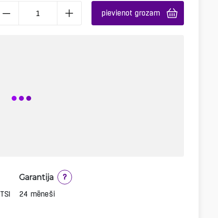
pievienot grozam
Garantija
?
TSI
24 mēneši