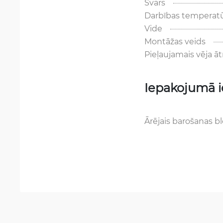
Svars
Darbības temperat
Vide
Montāžas veids
Pieļaujamais vēja ā
Iepakojumā i
Ārējais barošanas b