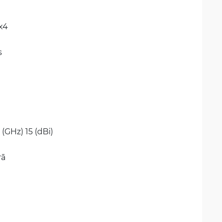
x4
s
2 (GHz) 15 (dBi)
rā