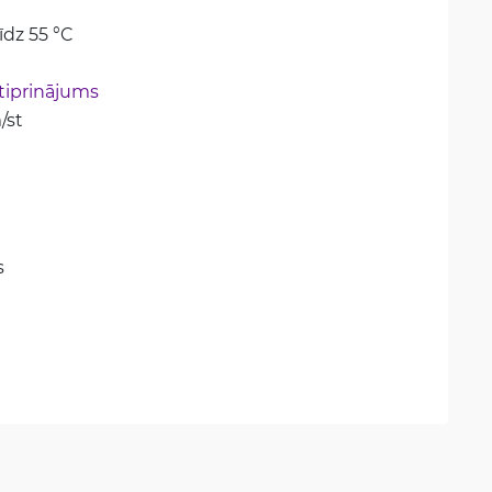
īdz 55 °C
tiprinājums
/st
s