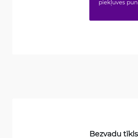
piekļuves punk
Bezvadu tīkls