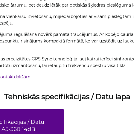
tisko ātrumu, bet daudz lētāk par optiskās šķiedras pieslēguma i
 vienkāršu izvietošanu, mijiedarbojoties ar visām pieslēgtām ie
tspēju.
ājuma regulēšana novērš pamata traucējumus. Ar kopējo caurlaid
udzpunktu risinājums kompaktā formātā, ko var uzstādīt uz lauk
s precizitātes GPS Sync tehnoloģija ļauj katrai ierīcei sinhronizēt
rtotu izmantošanu, lai ietaupītu frekvenču spektru visā tīklā.
 kontaktdakšām
Tehniskās specifikācijas / Datu lapa
ifikācijas / Datu
 A5-360 14dBi