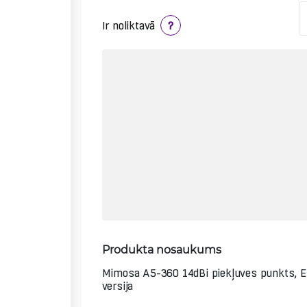
Ir noliktavā
?
Produkta nosaukums
Mimosa A5-360 14dBi piekļuves punkts, E
versija