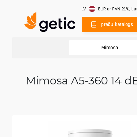
LV
EUR
ar PVN 21%
,
Lat
preču katalogs
Mimosa
Mimosa A5-360 14 dBi