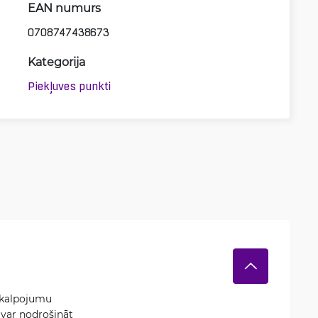
EAN numurs
0708747438673
Kategorija
Piekļuves punkti
akalpojumu
 var nodrošināt