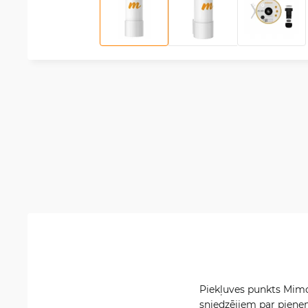
Piekļuves punkts Mim
sniedzējiem par pieņe