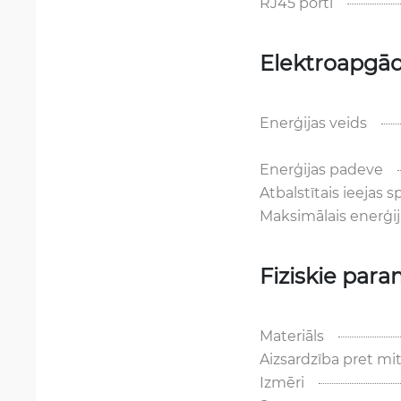
RJ45 porti
Elektroapgā
Enerģijas veids
Enerģijas padeve
Atbalstītais ieejas 
Maksimālais enerģij
Fiziskie para
Materiāls
Aizsardzība pret m
Izmēri