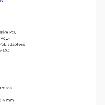
ps
sive PoE, 
 PoE+
 PoE adapteris
 V DC
stmasa
 314 mm