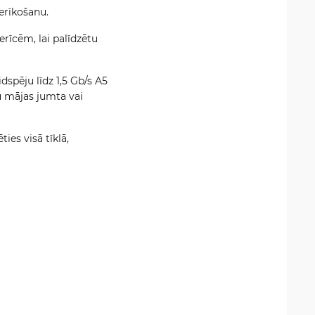
erīkošanu.
rīcēm, lai palīdzētu
spēju līdz 1,5 Gb/s A5
u mājas jumta vai
ies visā tīklā,