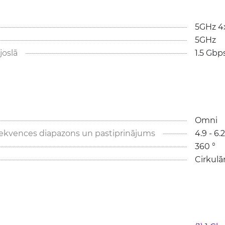
5GHz 4
5GHz
joslā
1.5 Gbp
Omni
ekvences diapazons un pastiprinājums
4.9 - 6.
360 °
Cirkulā