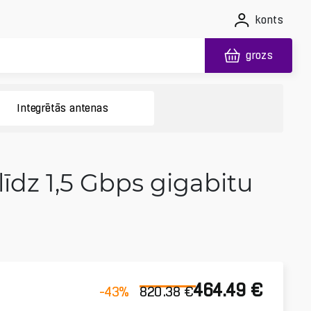
konts
grozs
Integrētās antenas
īdz 1,5 Gbps gigabitu
464.49
€
-43
%
820.38
€