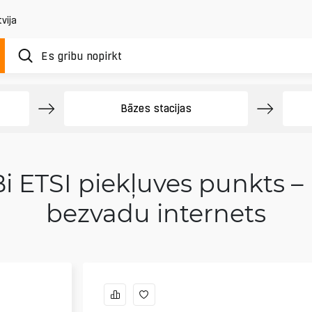
vija
Bāzes stacijas
 ETSI piekļuves punkts – l
bezvadu internets