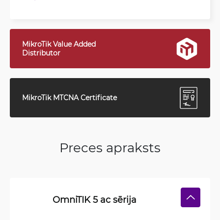
MikroTik Value Added
Distributor
MikroTik MTCNA Certificate
Preces apraksts
OmniTIK 5 ac sērija