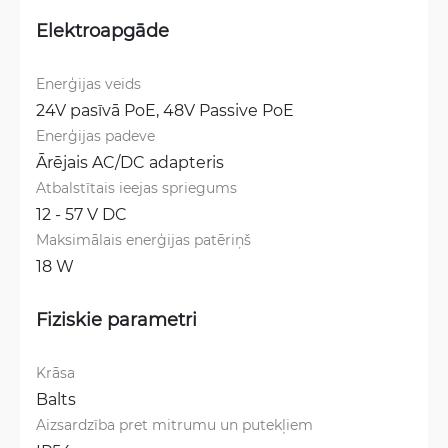
Elektroapgāde
Enerģijas veids
24V pasīvā PoE, 
48V Passive PoE
Enerģijas padeve
Ārējais AC/DC adapteris
Atbalstītais ieejas spriegums
12 - 57 V DC
Maksimālais enerģijas patēriņš
18 W
Fiziskie parametri
Krāsa
Balts
Aizsardzība pret mitrumu un putekļiem