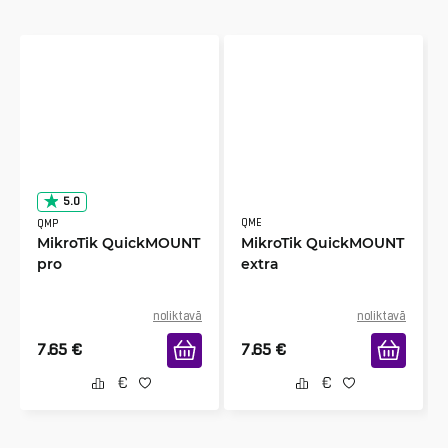
5.0
QME
QMP
MikroTik QuickMOUNT
MikroTik QuickMOUNT
pro
extra
noliktavā
noliktavā
7.65
€
7.65
€