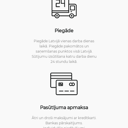
Piegāde
Piegāde Latvijā vienas darba dienas
laikā. Piegāde pakomātos un
saņemšanas punktos visā Latvijā.
Sūtījumu izsūtīšana katru darba dienu
24 stundu laikā.
Pasūtījuma apmaksa
Ātri un droši maksājumi ar kredītkarti.
Bankas pārskaitījums.