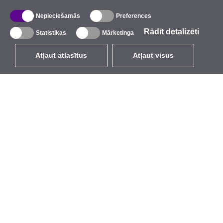
Nepieciešamās
Preferences
Rādīt detalizēti
Statistikas
Mārketinga
Atļaut atlasītus
Atļaut visus
LV
EUR
ar PVN 21%
,
Latvija
Katalogs
Par mums
Ārējie bezvadu tīkli
Uzņēmums
Integrētās antenas
Zīmols
WiFi 5
Pasākumi
Antenu pigteili
StarCoins
Stiprinājumi un kronšteini
Kontakti