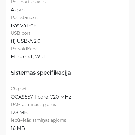
PoE portu skaits
4 gab
PoE standarti
Pasīvā PoE
USB porti
(1) USB-A 2.0
Pārvaldīšana
Ethernet, 
Wi-Fi
Sistēmas specifikācija
Chipset
QCA9557, 1 core, 720 MHz
RAM atmiņas apjoms
128 MB
Iebūvētās atmiņas apjoms
16 MB