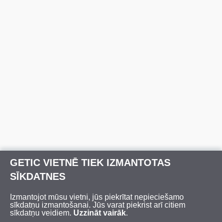
GETIC VIETNĒ TIEK IZMANTOTAS
SĪKDATNES
Izmantojot mūsu vietni, jūs piekrītat nepieciešamo
sīkdatņu izmantošanai. Jūs varat piekrist arī citiem
sīkdatņu veidiem.
Uzzināt vairāk
.