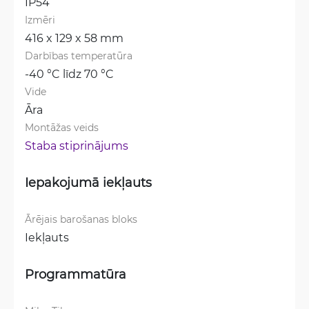
IP54
Izmēri
416 x 129 x 58 mm
Darbības temperatūra
-40 °C līdz 70 °C
Vide
Āra
Montāžas veids
Staba stiprinājums
Iepakojumā iekļauts
Ārējais barošanas bloks
Iekļauts
Programmatūra