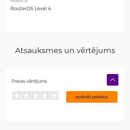
MikroTik
RouterOS Level 4
Atsauksmes un vērtējums
Preces vērtējums
novērtēt produktu