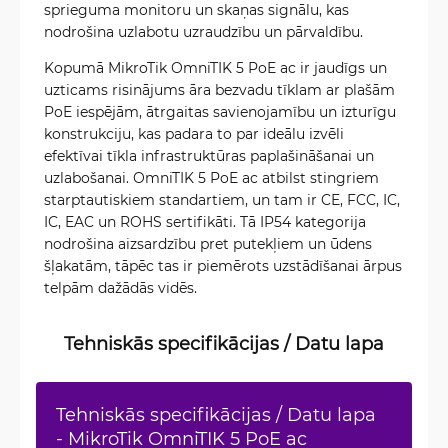
sprieguma monitoru un skaņas signālu, kas
nodrošina uzlabotu uzraudzību un pārvaldību.
Kopumā MikroTik OmniTIK 5 PoE ac ir jaudīgs un
uzticams risinājums āra bezvadu tīklam ar plašām
PoE iespējām, ātrgaitas savienojamību un izturīgu
konstrukciju, kas padara to par ideālu izvēli
efektīvai tīkla infrastruktūras paplašināšanai un
uzlabošanai. OmniTIK 5 PoE ac atbilst stingriem
starptautiskiem standartiem, un tam ir CE, FCC, IC,
IC, EAC un ROHS sertifikāti. Tā IP54 kategorija
nodrošina aizsardzību pret putekļiem un ūdens
šļakatām, tāpēc tas ir piemērots uzstādīšanai ārpus
telpām dažādās vidēs.
Tehniskās specifikācijas / Datu lapa
Tehniskās specifikācijas / Datu lapa
- MikroTik OmniTIK 5 PoE ac