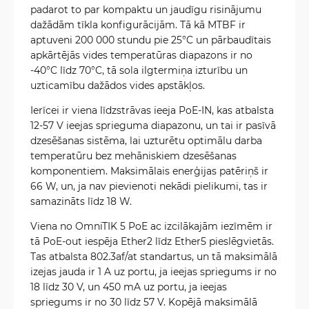
padarot to par kompaktu un jaudīgu risinājumu
dažādām tīkla konfigurācijām. Tā kā MTBF ir
aptuveni 200 000 stundu pie 25°C un pārbaudītais
apkārtējās vides temperatūras diapazons ir no
-40°C līdz 70°C, tā sola ilgtermiņa izturību un
uzticamību dažādos vides apstākļos.
Ierīcei ir viena līdzstrāvas ieeja PoE-IN, kas atbalsta
12-57 V ieejas sprieguma diapazonu, un tai ir pasīvā
dzesēšanas sistēma, lai uzturētu optimālu darba
temperatūru bez mehāniskiem dzesēšanas
komponentiem. Maksimālais enerģijas patēriņš ir
66 W, un, ja nav pievienoti nekādi pielikumi, tas ir
samazināts līdz 18 W.
Viena no OmniTIK 5 PoE ac izcilākajām iezīmēm ir
tā PoE-out iespēja Ether2 līdz Ether5 pieslēgvietās.
Tas atbalsta 802.3af/at standartus, un tā maksimālā
izejas jauda ir 1 A uz portu, ja ieejas spriegums ir no
18 līdz 30 V, un 450 mA uz portu, ja ieejas
spriegums ir no 30 līdz 57 V. Kopējā maksimālā