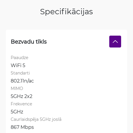
Specifikācijas
Bezvadu tīkls
Paaudze
WiFi 5
Standarti
802.11n/ac
MIMO
5GHz 2x2
Frekvence
5GHz
Caurlaidspēja 5GHz joslā
867 Mbps