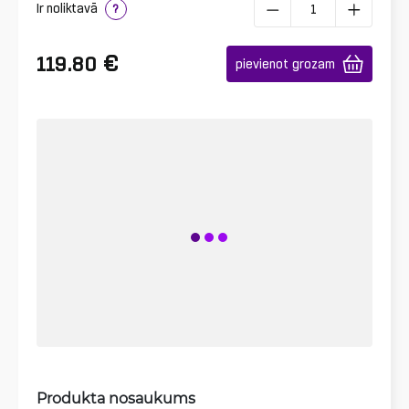
Ir noliktavā
?
€
119.80
pievienot grozam
Produkta nosaukums