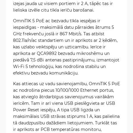
izejas jauda uz visiem portiem ir 2 A, tāpēc tas ir
lieliska izvēle citu tīkla ierīču barošanai.
OmniTIK 5 PoE ac bezvadu tīkla iespējas ir
iespaidīgas - maksimālā datu pārraides ātrums 5
GHz frekvenču joslā ir 867 Mbit/s. Tas atbilst
802.11a/n/ac standartiem un ir aprīkots ar 2 ķēdēm,
kas uzlabo veiktspēju un uzticamību. Ierīce ir
aprīkota ar QCA9892 bezvadu mikroshēmu un
piedāvā 7,5 dBi antenas pastiprinājumu, izmantojot
Wi-Fi 5 tehnoloģiju, kas nodrošina stabilu un
efektīvu bezvadu komunikāciju.
Kas attiecas uz vadu savienojamību, OmniTIK 5 PoE
ac nodrošina piecus 10/100/1000 Ethernet portus,
kas atvieglo ātrdarbīgus savienojumus vairākām
ierīcēm. Tam ir arī viena USB pieslēgvieta ar USB
Power Reset iespēju, A tipa USB ligzda un
maksimālais USB strāvas stiprums 1 A, kas palielina
tā daudzpusību dažādiem lietojumiem. Turklāt tas
ir aprīkots ar PCB temperatūras monitoru,