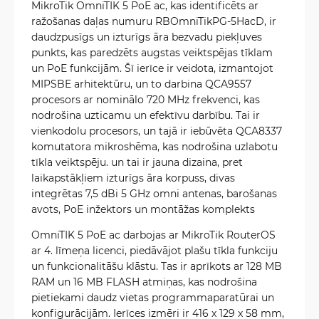
MikroTik OmniTIK 5 PoE ac, kas identificēts ar
ražošanas daļas numuru RBOmniTikPG-5HacD, ir
daudzpusīgs un izturīgs āra bezvadu piekļuves
punkts, kas paredzēts augstas veiktspējas tīklam
un PoE funkcijām. Šī ierīce ir veidota, izmantojot
MIPSBE arhitektūru, un to darbina QCA9557
procesors ar nominālo 720 MHz frekvenci, kas
nodrošina uzticamu un efektīvu darbību. Tai ir
vienkodolu procesors, un tajā ir iebūvēta QCA8337
komutatora mikroshēma, kas nodrošina uzlabotu
tīkla veiktspēju. un tai ir jauna dizaina, pret
laikapstākļiem izturīgs āra korpuss, divas
integrētas 7,5 dBi 5 GHz omni antenas, barošanas
avots, PoE inžektors un montāžas komplekts
OmniTIK 5 PoE ac darbojas ar MikroTik RouterOS
ar 4. līmeņa licenci, piedāvājot plašu tīkla funkciju
un funkcionalitāšu klāstu. Tas ir aprīkots ar 128 MB
RAM un 16 MB FLASH atmiņas, kas nodrošina
pietiekami daudz vietas programmaparatūrai un
konfigurācijām. Ierīces izmēri ir 416 x 129 x 58 mm,