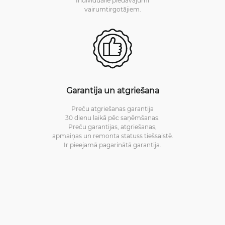
Individuālie piedāvājumi
vairumtirgotājiem.
Garantija un atgriešana
Preču atgriešanas garantija
30 dienu laikā pēc saņēmšanas.
Preču garantijas, atgriešanas,
apmaiņas un remonta statuss tiešsaistē.
Ir pieejamā pagarinātā garantija.