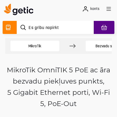
konts
MikroTik
Bezvadu sis
MikroTik OmniTIK 5 PoE ac āra
bezvadu piekļuves punkts,
5 Gigabit Ethernet porti, Wi‑Fi
5, PoE-Out