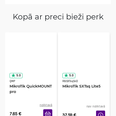
Kopā ar preci bieži perk
5.0
5.0
QMP
RBSXTsq5nD
MikroTik QuickMOUNT
MikroTik SXTsq Lite5
pro
noliktavā
nav noliktavā
7.65
€
37.59
€