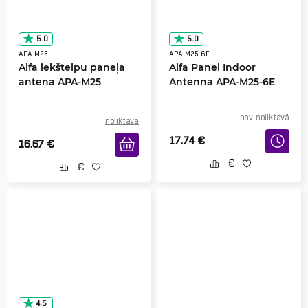
5.0
5.0
APA-M25
APA-M25-6E
Alfa iekštelpu paneļa
Alfa Panel Indoor
antena APA-M25
Antenna APA-M25-6E
nav noliktavā
noliktavā
17.74
€
16.67
€
4.5