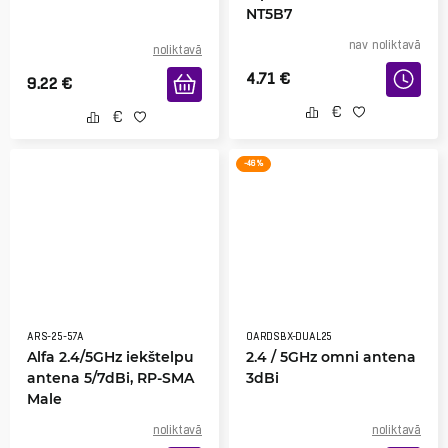
NT5B7
nav noliktavā
noliktavā
4.71
€
9.22
€
-46 %
ARS-25-57A
OARDSBX-DUAL25
Alfa 2.4/5GHz iekštelpu
2.4 / 5GHz omni antena
antena 5/7dBi, RP-SMA
3dBi
Male
noliktavā
noliktavā