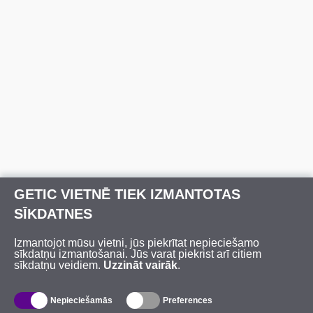
GETIC VIETNĒ TIEK IZMANTOTAS
SĪKDATNES
Izmantojot mūsu vietni, jūs piekrītat nepieciešamo
sīkdatņu izmantošanai. Jūs varat piekrist arī citiem
sīkdatņu veidiem.
Uzzināt vairāk
.
Nepieciešamās
Preferences