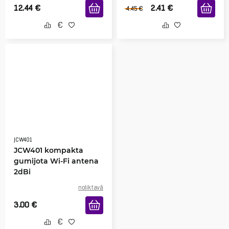
12.44
€
2.41
€
4.45
€
JCW401
JCW401 kompakta
gumijota Wi-Fi antena
2dBi
noliktavā
3.00
€