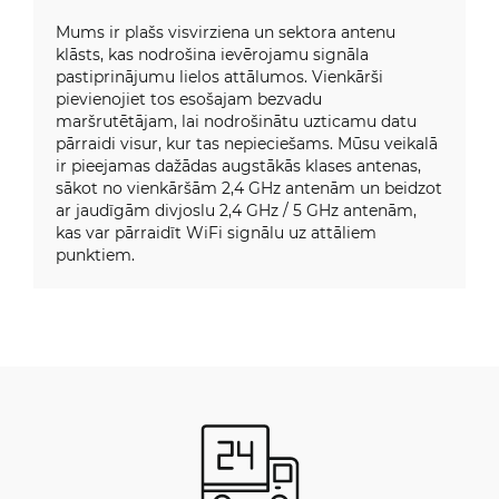
Mums ir plašs visvirziena un sektora antenu
klāsts, kas nodrošina ievērojamu signāla
pastiprinājumu lielos attālumos. Vienkārši
pievienojiet tos esošajam bezvadu
maršrutētājam, lai nodrošinātu uzticamu datu
pārraidi visur, kur tas nepieciešams. Mūsu veikalā
ir pieejamas dažādas augstākās klases antenas,
sākot no vienkāršām 2,4 GHz antenām un beidzot
ar jaudīgām divjoslu 2,4 GHz / 5 GHz antenām,
kas var pārraidīt WiFi signālu uz attāliem
punktiem.