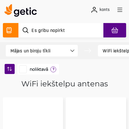
konts
noliktavā
?
WiFi iekštelpu antenas