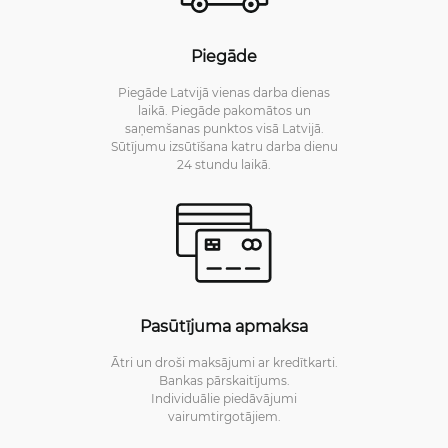
Piegāde
Piegāde Latvijā vienas darba dienas
laikā. Piegāde pakomātos un
saņemšanas punktos visā Latvijā.
Sūtījumu izsūtīšana katru darba dienu
24 stundu laikā.
Pasūtījuma apmaksa
Ātri un droši maksājumi ar kredītkarti.
Bankas pārskaitījums.
Individuālie piedāvājumi
vairumtirgotājiem.