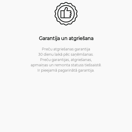
Garantija un atgriešana
Preču atgriešanas garantija
30 dienu laikā pēc saņēmšanas.
Preču garantijas, atgriešanas,
apmaiņas un remonta statuss tiešsaistē.
Ir pieejamā pagarinātā garantija.