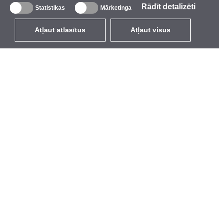
Rādīt detalizēti
Statistikas
Mārketinga
Atļaut atlasītus
Atļaut visus
LV
EUR
ar PVN 21%
,
Latvija
Katalogs
Par mums
Ārējie bezvadu tīkli
Uzņēmums
Integrētās antenas
Zīmols
WiFi 5
Pasākumi
Antenu pigteili
StarCoins
Stiprinājumi un kronšteini
Kontakti
Licences
Noteikumi un nosacījumi
Piekļuves punkti
Privātuma politika