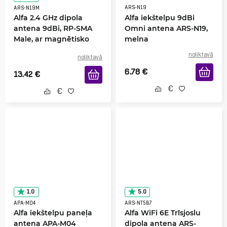
ARS-N19
ARS-N19M
Alfa 2.4 GHz dipola
Alfa iekštelpu 9dBi
antena 9dBi, RP-SMA
Omni antena ARS-N19,
Male, ar magnētisko
melna
pamatni
noliktavā
noliktavā
6.78
€
13.42
€
1.0
5.0
APA-M04
ARS-NT5B7
Alfa iekštelpu paneļa
Alfa WiFi 6E Trīsjoslu
antena APA-M04
dipola antena ARS-