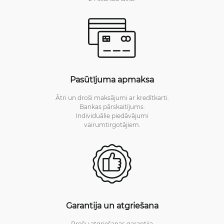
Pasūtījuma apmaksa
Ātri un droši maksājumi ar kredītkarti.
Bankas pārskaitījums.
Individuālie piedāvājumi
vairumtirgotājiem.
Garantija un atgriešana
Preču atgriešanas garantija