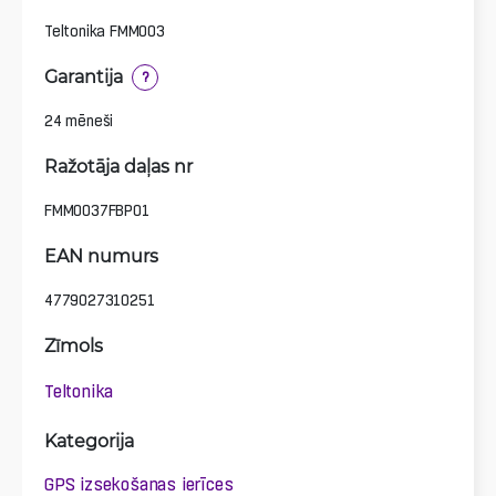
Teltonika FMM003
Garantija
?
24 mēneši
Ražotāja daļas nr
FMM0037FBP01
EAN numurs
4779027310251
Zīmols
Teltonika
Kategorija
GPS izsekošanas ierīces