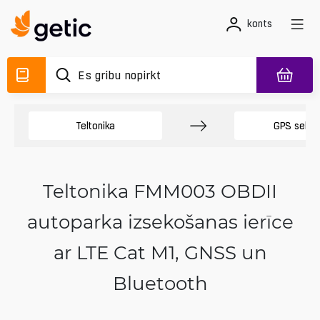
konts
Teltonika
GPS sekotā
Teltonika FMM003 OBDII
autoparka izsekošanas ierīce
ar LTE Cat M1, GNSS un
Bluetooth