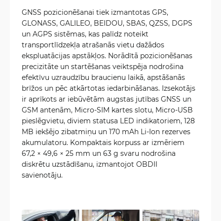
GNSS pozicionēšanai tiek izmantotas GPS,
GLONASS, GALILEO, BEIDOU, SBAS, QZSS, DGPS
un AGPS sistēmas, kas palīdz noteikt
transportlīdzekļa atrašanās vietu dažādos
ekspluatācijas apstākļos. Norādītā pozicionēšanas
precizitāte un startēšanas veiktspēja nodrošina
efektīvu uzraudzību braucienu laikā, apstāšanās
brīžos un pēc atkārtotas iedarbināšanas. Izsekotājs
ir aprīkots ar iebūvētām augstas jutības GNSS un
GSM antenām, Micro-SIM kartes slotu, Micro-USB
pieslēgvietu, diviem statusa LED indikatoriem, 128
MB iekšējo zibatmiņu un 170 mAh Li-Ion rezerves
akumulatoru. Kompaktais korpuss ar izmēriem
67,2 × 49,6 × 25 mm un 63 g svaru nodrošina
diskrētu uzstādīšanu, izmantojot OBDII
savienotāju.