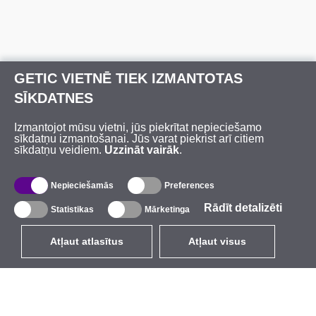
GETIC VIETNĒ TIEK IZMANTOTAS
SĪKDATNES
Izmantojot mūsu vietni, jūs piekrītat nepieciešamo
sīkdatņu izmantošanai. Jūs varat piekrist arī citiem
sīkdatņu veidiem.
Uzzināt vairāk
.
Nepieciešamās
Preferences
Rādīt detalizēti
Statistikas
Mārketinga
Atļaut atlasītus
Atļaut visus