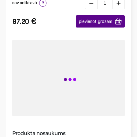
nav noliktavā
?
€
97.20
pievienot grozam
Produkta nosaukums