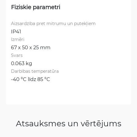
Fiziskie parametri
Aizsardzība pret mitrumu un putekļiem
IP41
Izmēri
67 x 50 x 25 mm
Svars
0.063 kg
Darbības temperatūra
-40 °C līdz 85 °C
Atsauksmes un vērtējums