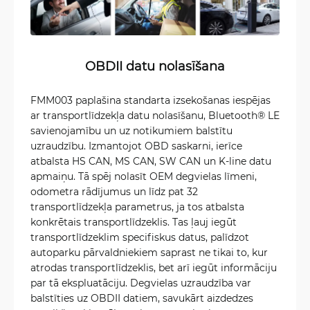
OBDII datu nolasīšana
FMM003 paplašina standarta izsekošanas iespējas
ar transportlīdzekļa datu nolasīšanu, Bluetooth® LE
savienojamību un uz notikumiem balstītu
uzraudzību. Izmantojot OBD saskarni, ierīce
atbalsta HS CAN, MS CAN, SW CAN un K-line datu
apmaiņu. Tā spēj nolasīt OEM degvielas līmeni,
odometra rādījumus un līdz pat 32
transportlīdzekļa parametrus, ja tos atbalsta
konkrētais transportlīdzeklis. Tas ļauj iegūt
transportlīdzeklim specifiskus datus, palīdzot
autoparku pārvaldniekiem saprast ne tikai to, kur
atrodas transportlīdzeklis, bet arī iegūt informāciju
par tā ekspluatāciju. Degvielas uzraudzība var
balstīties uz OBDII datiem, savukārt aizdedzes