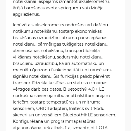
noteikšanai iespējams izmantot akselerometru,
ārējā barošanas avota spriegumu vai dzinēja
apgriezienus.
Iebūvētais akselerometrs nodrošina arī dažādu
notikumu noteikšanu, tostarp ekonomiskas
braukšanas uzraudzību, ātruma pārsniegšanas
noteikšanu, pārmērīgas tukšgaitas noteikšanu,
atvienošanas noteikšanu, transportlīdzekļa
vilkšanas noteikšanu, sadursmju noteikšanu,
braucienu uzraudzību, kā arī automātisku un
manuālu ģeozonu funkcionalitāti un traucējumu
signālu noteikšanu. Šīs funkcijas palīdz pārvērst
transportlīdzekļa kustības un statusa izmaiņas
vērtīgos darbības datos. Bluetooth® 4.0 + LE
nodrošina savienojamību ar atbalstītām ārējām
ierīcēm, tostarp temperatūras un mitruma
sensoriem, OBDII adapteri, Inateck svītrkodu
skeneri un universāliem Bluetooth® LE sensoriem.
Konfigurēšana un programmaparatūras
atjaunināšana tiek atbalstīta, izmantojot FOTA