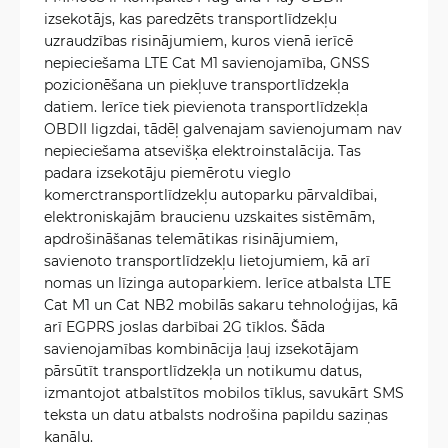
izsekotājs, kas paredzēts transportlīdzekļu
uzraudzības risinājumiem, kuros vienā ierīcē
nepieciešama LTE Cat M1 savienojamība, GNSS
pozicionēšana un piekļuve transportlīdzekļa
datiem. Ierīce tiek pievienota transportlīdzekļa
OBDII ligzdai, tādēļ galvenajam savienojumam nav
nepieciešama atsevišķa elektroinstalācija. Tas
padara izsekotāju piemērotu vieglo
komerctransportlīdzekļu autoparku pārvaldībai,
elektroniskajām braucienu uzskaites sistēmām,
apdrošināšanas telemātikas risinājumiem,
savienoto transportlīdzekļu lietojumiem, kā arī
nomas un līzinga autoparkiem. Ierīce atbalsta LTE
Cat M1 un Cat NB2 mobilās sakaru tehnoloģijas, kā
arī EGPRS joslas darbībai 2G tīklos. Šāda
savienojamības kombinācija ļauj izsekotājam
pārsūtīt transportlīdzekļa un notikumu datus,
izmantojot atbalstītos mobilos tīklus, savukārt SMS
teksta un datu atbalsts nodrošina papildu saziņas
kanālu.