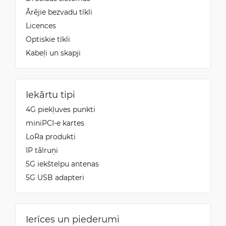
Ārējie bezvadu tīkli
Licences
Optiskie tīkli
Kabeļi un skapji
Iekārtu tipi
4G piekļuves punkti
miniPCI-e kartes
LoRa produkti
IP tālruņi
5G iekštelpu antenas
5G USB adapteri
Ierīces un piederumi