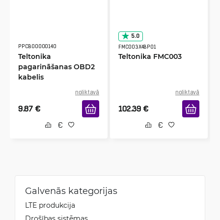
5.0
PPCB00000140
FMC003X4BP01
Teltonika
Teltonika FMC003
pagarināšanas OBD2
kabelis
noliktavā
noliktavā
9.87
€
102.39
€
Galvenās kategorijas
LTE produkcija
Drošības sistēmas