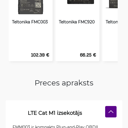
Teltonika FMC003
Teltonika FMC920
Teltonika
102.39 €
66.25 €
1
Preces apraksts
LTE Cat M1 izsekotājs
FMM003 ir kompakts Plug-and-Play OBDII