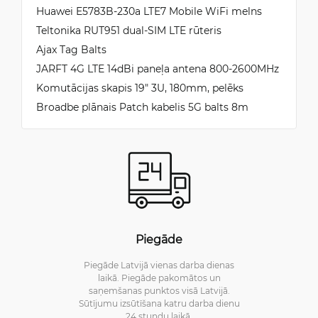
Huawei E5783B-230a LTE7 Mobile WiFi melns
Teltonika RUT951 dual-SIM LTE rūteris
Ajax Tag Balts
JARFT 4G LTE 14dBi paneļa antena 800-2600MHz
Komutācijas skapis 19" 3U, 180mm, pelēks
Broadbe plānais Patch kabelis 5G balts 8m
Piegāde
Piegāde Latvijā vienas darba dienas
laikā. Piegāde pakomātos un
saņemšanas punktos visā Latvijā.
Sūtījumu izsūtīšana katru darba dienu
24 stundu laikā.