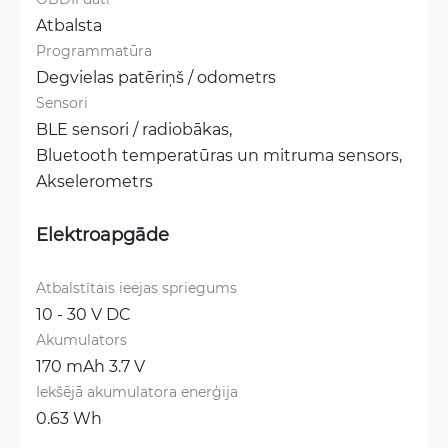
Atbalsta
Programmatūra
Degvielas patēriņš / odometrs
Sensori
BLE sensori / radiobākas, 
Bluetooth temperatūras un mitruma sensors, 
Akselerometrs
Elektroapgāde
Atbalstītais ieejas spriegums
10 - 30 V DC
Akumulators
170 mAh 3.7 V
Iekšējā akumulatora enerģija
0.63 Wh