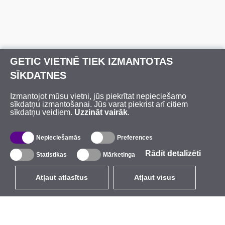
GETIC VIETNĒ TIEK IZMANTOTAS
SĪKDATNES
Izmantojot mūsu vietni, jūs piekrītat nepieciešamo
sīkdatņu izmantošanai. Jūs varat piekrist arī citiem
sīkdatņu veidiem.
Uzzināt vairāk
.
Nepieciešamās
Preferences
Rādīt detalizēti
Statistikas
Mārketinga
Atļaut atlasītus
Atļaut visus