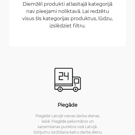
Diemžēl produkti atlasītajā kategorijā
nav pieejami noliktavā. Lai redzētu
visus šīs kategorijas produktus, lūdzu,
izslēdziet filtru.
Piegāde
Piegāde Latvijā vienas darba dienas
laikā. Piegāde pakomātos un
saņemšanas punktos visā Latvijā.
Sūtījumu izsūtīšana katru darba dienu