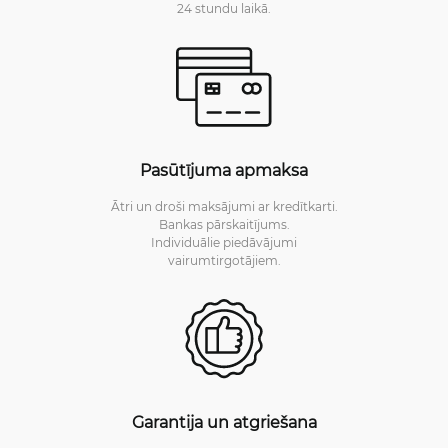
24 stundu laikā.
Pasūtījuma apmaksa
Ātri un droši maksājumi ar kredītkarti.
Bankas pārskaitījums.
Individuālie piedāvājumi
vairumtirgotājiem.
Garantija un atgriešana