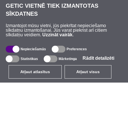
GETIC VIETNĒ TIEK IZMANTOTAS
SĪKDATNES
Izmantojot mūsu vietni, jūs piekrītat nepieciešamo
sīkdatņu izmantošanai. Jūs varat piekrist arī citiem
sīkdatņu veidiem.
Uzzināt vairāk
.
Nepieciešamās
Preferences
Rādīt detalizēti
Statistikas
Mārketinga
Atļaut atlasītus
Atļaut visus
LV
EUR
ar PVN 21%
,
Latvija
Katalogs
Par mums