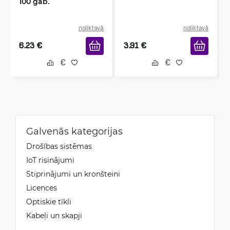
100 gab.
noliktavā
noliktavā
6.23
€
3.91
€
Galvenās kategorijas
Drošības sistēmas
IoT risinājumi
Stiprinājumi un kronšteini
Licences
Optiskie tīkli
Kabeļi un skapji