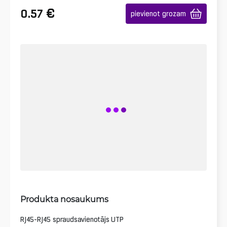
€
0.57
pievienot grozam
Produkta nosaukums
RJ45-RJ45 spraudsavienotājs UTP