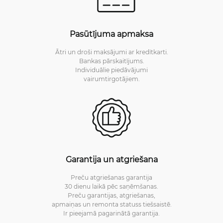
Pasūtījuma apmaksa
Ātri un droši maksājumi ar kredītkarti.
Bankas pārskaitījums.
Individuālie piedāvājumi
vairumtirgotājiem.
Garantija un atgriešana
Preču atgriešanas garantija
30 dienu laikā pēc saņēmšanas.
Preču garantijas, atgriešanas,
apmaiņas un remonta statuss tiešsaistē.
Ir pieejamā pagarinātā garantija.