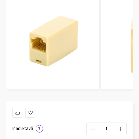
Ir noliktavā
?