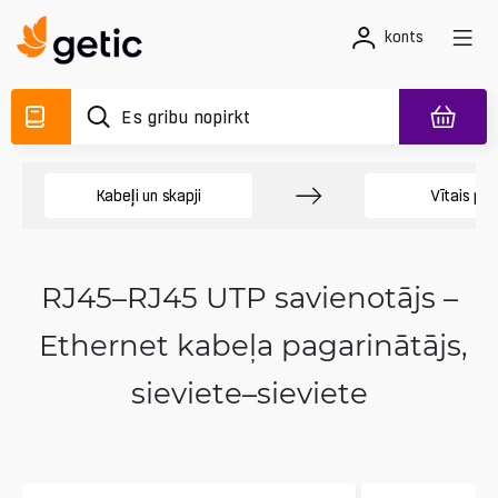
konts
Kabeļi un skapji
Vītais pār
RJ45–RJ45 UTP savienotājs –
Ethernet kabeļa pagarinātājs,
sieviete–sieviete