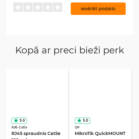
novērtēt produktu
Kopā ar preci bieži perk
5.0
5.0
RJ45-Cat5e
QM
RJ45 spraudnis Cat5e
MikroTik QuickMOUNT