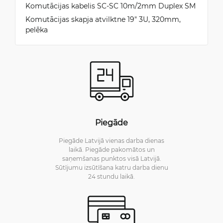
Komutācijas kabelis SC-SC 10m/2mm Duplex SM
Komutācijas skapja atvilktne 19" 3U, 320mm,
pelēka
Piegāde
Piegāde Latvijā vienas darba dienas
laikā. Piegāde pakomātos un
saņemšanas punktos visā Latvijā.
Sūtījumu izsūtīšana katru darba dienu
24 stundu laikā.