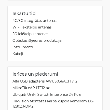
Iekārtu tipi
4G/5G integrētas antenas
WiFi iekštelpu antenas
5G iekštelpu antenas
Optiskās šķiedras produkcija
Instrumenti
Kabeļi
Ierīces un piederumi
Alfa USB adapteris AWUS036ACH v. 2
MikroTik cAP LTE12 ax
Ubiquiti UniFi Switch Enterprise 24 PoE
HikVision Montāžas kārba kupola kamerām DS-
1280ZJ-DM21