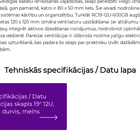
eidīgās kabeļu ierīkošanas vajadzības, skapī paredzēti viegli iz
daļā, gan pamatnē, katrs ir 80 x 50 mm liels. Šie ievadi nodrošin
t sistēmas kārtību un organizētību. Turklāt RC19-12U-600GB augš
ietas 120 x 120 mm izmēra ventilatoru uzstādīšanai (ar attālumu
 ļauj integrēt aktīvos dzesēšanas risinājumus, nodrošinot optimāl
 iekšienē. Pareizai ventilācijai ir izšķiroša nozīme jutīgu elektr
bas uzturēšanā, kas padara šo skapi par praktisku izvēli dažādām 
ībām.
Tehniskās specifikācijas / Datu lapa
ifikācijas / Datu
ijas skapis 19" 12U,
 durvis, melns