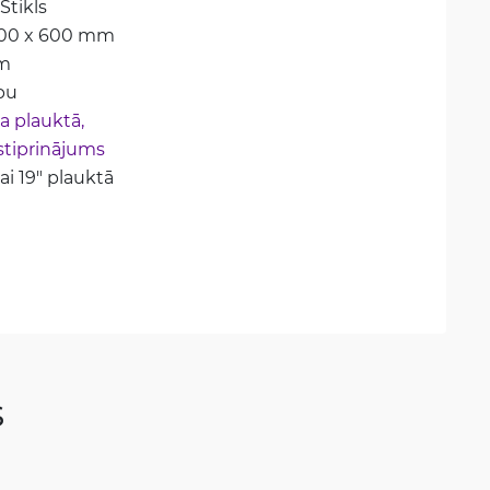
Stikls
600 x 600 mm
m
pu
 plauktā, 
stiprinājums
i 19" plauktā
s