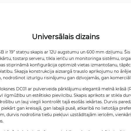
Universālais dizains
B ir 19” statņu skapis ar 12U augstumu un 600 mm dziļumu. Šis s
kārtu, tostarp serveru, tīkla ierīču un monitoringa sistēmu, org
ienas stiprināmā konfigurācija optimizē vietas izmantošanu, tāpēc
latību. Skapja konstrukcija aizsargā trauslo aprīkojumu no ārēj
 nodrošinot izturīgu risinājumu gan dzīvojamās, gan komerciālā
 loksnes DC01 ar pulverveida pārklājumu elegantā melnā krāsā (R
 ilgmūžību un estētisko pievilcību. Skapis aprīkots ar stikla dur
 drošību un ļauj viegli kontrolēt tajā esošās iekārtas. Durvis pared
s piekārt gan kreisajā, gan labajā pusē, atkarībā no lietotāja pre
m, durvis nodrošina tiešu piekļuvi uzstādītajām ierīcēm, vienkā
s.