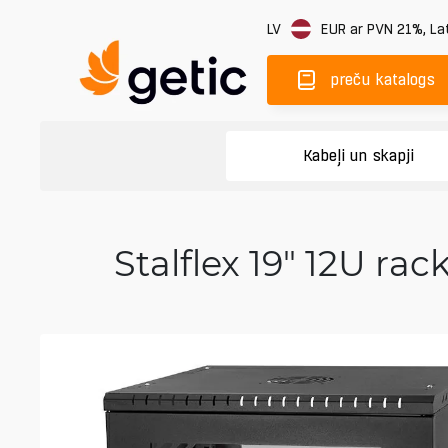
LV
EUR
ar PVN 21%
,
Lat
preču katalogs
Kabeļi un skapji
Stalflex 19" 12U ra