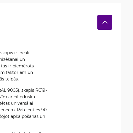
kapis ir ideāli
anizēšanai un
 tas ir piemērots
iem faktoriem un
s telpās.
AL 9005), skapis RC19-
vīm ar cilindrisku
zētas universālai
ferencēm. Pateicoties 90
ršojot apkalpošanas un