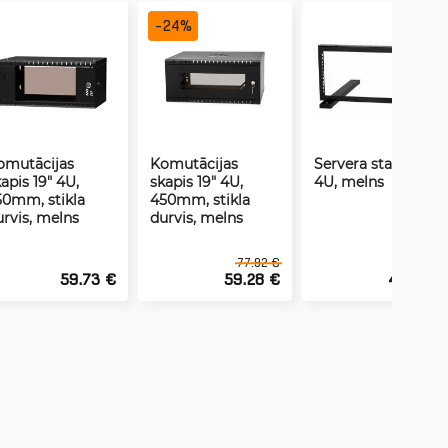
-
24
%
omutācijas
Komutācijas
Servera statīvs 19"
apis 19" 4U,
skapis 19" 4U,
4U, melns
50mm, stikla
450mm, stikla
urvis, melns
durvis, melns
77.92 €
59.73 €
59.28 €
46.96 €