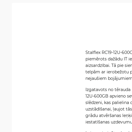
Stalflex RC19-12U-600G
piemērots dažādu IT ie
aizsardzībai. Tā pie s
telpām ar ierobežotu p
nejaušiem bojājumiem,
Izgatavots no tērauda
12U-600GB apvieno sevī
slēdzeni, kas palielina
uzstādīšanai, ļaujot tā
grādu atvēršanas leņķi
iestatīšanas uzdevumu