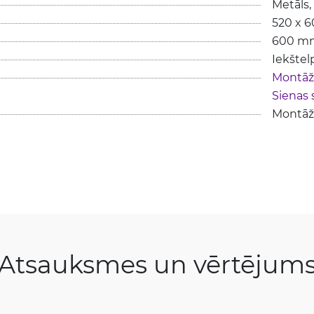
Metāls, 
520 x 
600 m
Iekštel
Montāža
Sienas 
Montāža
Atsauksmes un vērtējum