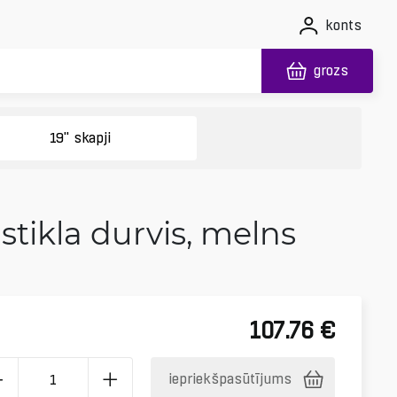
konts
grozs
19" skapji
stikla durvis, melns
107.76
€
iepriekšpasūtījums