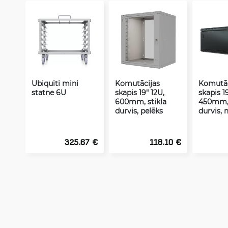
Ubiquiti mini
Komutācijas
Komutāc
statne 6U
skapis 19" 12U,
skapis 1
600mm, stikla
450mm,
durvis, pelēks
durvis, 
325.67 €
118.10 €