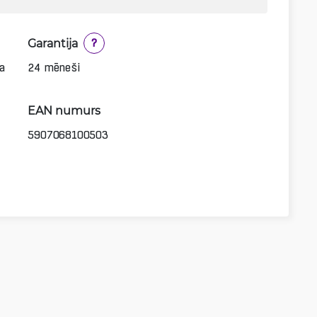
Garantija
?
a
24 mēneši
EAN numurs
5907068100503