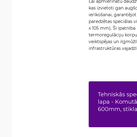
Lai apmierinātu daudzv
kas izvietoti gan augš
ierīkošanai, garantējo
paredzētas speciālas v
x 105 mm). Šī īpatnība
termoregulāciju korpusa
veiktspējas un ilgmūžī
infrastruktūras vajadz
Tehniskās spec
lapa - Komutāc
600mm, stikla