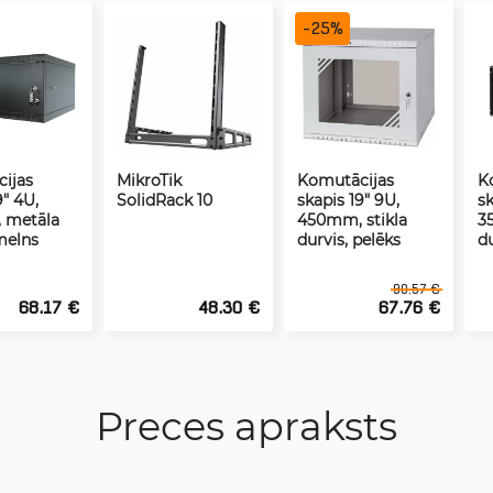
-
25
%
ijas
MikroTik
Komutācijas
K
9" 4U,
SolidRack 10
skapis 19" 9U,
sk
 metāla
450mm, stikla
3
melns
durvis, pelēks
d
90.57 €
68.17 €
48.30 €
67.76 €
Preces apraksts