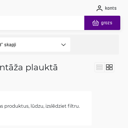
konts
grozs
ontāža plauktā
 produktus, lūdzu, izslēdziet filtru.