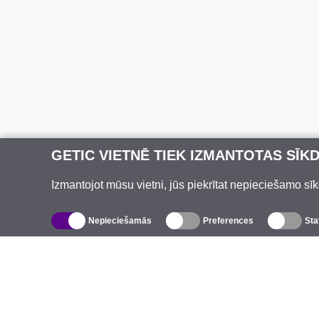
GETIC VIETNĒ TIEK IZMANTOTAS SĪK
Izmantojot mūsu vietni, jūs piekrītat nepieciešamo sīk
Nepieciešamās
Preferences
Sta
Katalogs