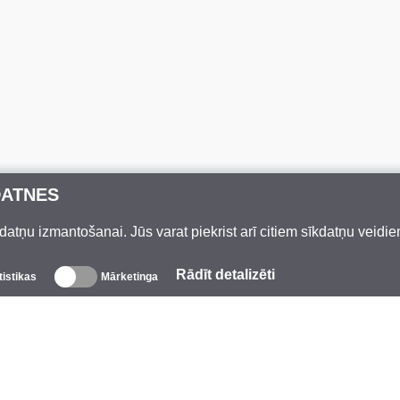
DATNES
datņu izmantošanai. Jūs varat piekrist arī citiem sīkdatņu veidi
Rādīt detalizēti
tistikas
Mārketinga
Par mums