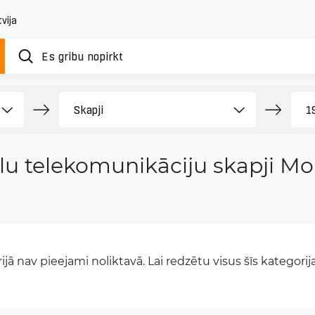
vija
llu telekomunikāciju skapji M
jā nav pieejami noliktavā. Lai redzētu visus šīs kategorijas