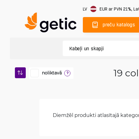
LV
EUR
ar PVN 21%
,
Lat
preču katalogs
19 co
noliktavā
?
Diemžēl produkti atlasītajā kategori