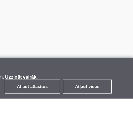
em.
Uzzināt vairāk
.
Atļaut atlasītus
Atļaut visus
LV
EUR
ar PVN 21%
,
Latvija