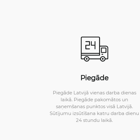
Piegāde
Piegāde Latvijā vienas darba dienas
laikā. Piegāde pakomātos un
saņemšanas punktos visā Latvijā.
Sūtījumu izsūtīšana katru darba dienu
24 stundu laikā.