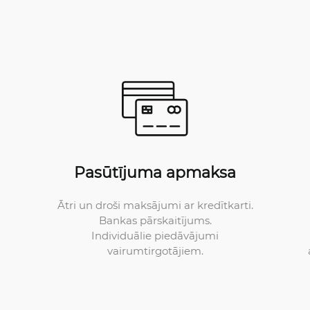
Pasūtījuma apmaksa
Ātri un droši maksājumi ar kredītkarti.
Bankas pārskaitījums.
Individuālie piedāvājumi
vairumtirgotājiem.