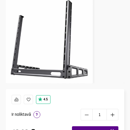
4.5
Ir noliktavā
?