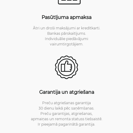
Pasūtījuma apmaksa
Ātri un droši maksājumi ar kredītkarti.
Bankas pārskaitījums.
Individuālie piedāvājumi
vairumtirgotājiem.
Garantija un atgriešana
Preču atgriešanas garantija
30 dienu laikā pēc saņēmšanas.
Preču garantijas, atgriešanas,
apmaiņas un remonta statuss tiešsaistē.
Ir pieejamā pagarinātā garantija.