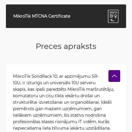
MikroTik MTCNA Certificate
Preces apraksts
MikroTik SolidRack 10, ar apzīmējumu SR-
10U, ir izturīgs un universāls 10U serveru
skapis, kas īpaši paredzēts MikroTik maršrutētāju,
komutatoru un citu tīkla iekārtu drošai un
strukturētai izvietošanai un organizēšanai. Ideāli
piemērots gan maziem uzņēmumiem, gan
lielākiem uzņēmumiem, šis statīvs nodrošina
profesionālas klases risinājumu IT vidēm, kurās
nepieciešama liela blīvuma iekārtu uzstādīšana.