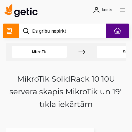
konts
MikroTik
Stipr
MikroTik SolidRack 10 10U
servera skapis MikroTik un 19"
tīkla iekārtām