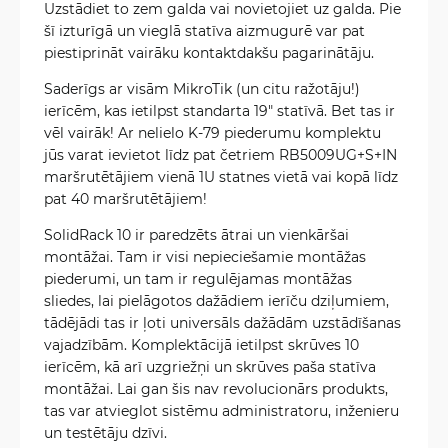
Uzstādiet to zem galda vai novietojiet uz galda. Pie
šī izturīgā un vieglā statīva aizmugurē var pat
piestiprināt vairāku kontaktdakšu pagarinātāju.
Saderīgs ar visām MikroTik (un citu ražotāju!)
ierīcēm, kas ietilpst standarta 19" statīvā. Bet tas ir
vēl vairāk! Ar nelielo K-79 piederumu komplektu
jūs varat ievietot līdz pat četriem RB5009UG+S+IN
maršrutētājiem vienā 1U statnes vietā vai kopā līdz
pat 40 maršrutētājiem!
SolidRack 10 ir paredzēts ātrai un vienkāršai
montāžai. Tam ir visi nepieciešamie montāžas
piederumi, un tam ir regulējamas montāžas
sliedes, lai pielāgotos dažādiem ierīču dziļumiem,
tādējādi tas ir ļoti universāls dažādām uzstādīšanas
vajadzībām. Komplektācijā ietilpst skrūves 10
ierīcēm, kā arī uzgriežņi un skrūves paša statīva
montāžai. Lai gan šis nav revolucionārs produkts,
tas var atvieglot sistēmu administratoru, inženieru
un testētāju dzīvi.