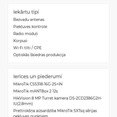
Iekārtu tipi
Bezvadu antenas
Piekļuves kontrole
Radio moduļi
Korpusi
Wi-Fi tilti / CPE
Optiskās šķiedras produkcija
Ierīces un piederumi
MikroTik CSS318-16G-2S+IN
MikroTik mANTBox 2 12s
HikVision 8 MP Turret kamera DS-2CD2386G2H-
IU(2.8mm)
Prettrokšņa aizsardzība MikroTik SXTsq sērijas
pekļuves punktiem