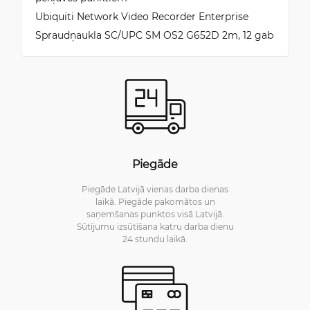
Ubiquiti Network Video Recorder Enterprise
Spraudņaukla SC/UPC SM OS2 G652D 2m, 12 gab
Piegāde
Piegāde Latvijā vienas darba dienas
laikā. Piegāde pakomātos un
saņemšanas punktos visā Latvijā.
Sūtījumu izsūtīšana katru darba dienu
24 stundu laikā.