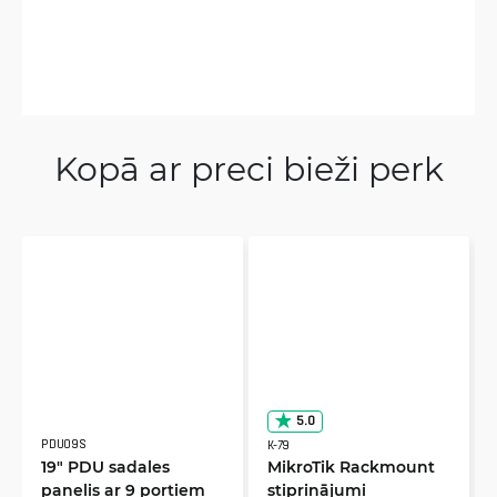
Kopā ar preci bieži perk
5.0
PDU09S
K-79
19" PDU sadales
MikroTik Rackmount
panelis ar 9 portiem
stiprinājumi