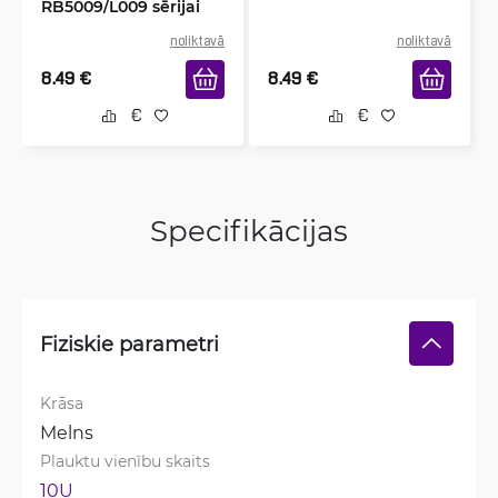
RB5009/L009 sērijai
noliktavā
noliktavā
8.49
€
8.49
€
Specifikācijas
Fiziskie parametri
Krāsa
Melns
Plauktu vienību skaits
10U