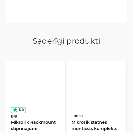
Saderīgi produkti
5.0
RMK-2/10
K-79
MikroTik Rackmount
MikroTik statnes
stiprinājumi
montāžas komplekts