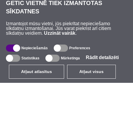
GETIC VIETNĒ TIEK IZMANTOTAS
SĪKDATNES
Izmantojot mūsu vietni, jūs piekrītat nepieciešamo
sīkdatņu izmantošanai. Jūs varat piekrist arī citiem
sīkdatņu veidiem.
Uzzināt vairāk
.
Nepieciešamās
Preferences
Rādīt detalizēti
Statistikas
Mārketinga
Atļaut atlasītus
Atļaut visus
LV
EUR
ar PVN 21%
,
Latvija
Katalogs
Par mums