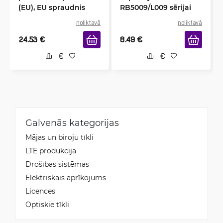
(EU), EU spraudnis
RB5009/L009 sērijai
noliktavā
noliktavā
24.53
€
8.49
€
Galvenās kategorijas
Mājas un biroju tīkli
LTE produkcija
Drošības sistēmas
Elektriskais aprīkojums
Licences
Optiskie tīkli