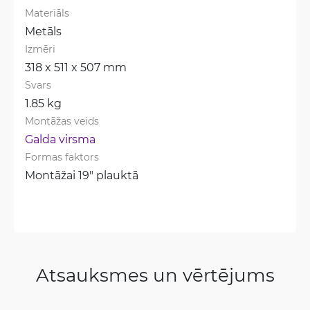
Materiāls
Metāls
Izmēri
318 x 511 x 507 mm
Svars
1.85 kg
Montāžas veids
Galda virsma
Formas faktors
Montāžai 19" plauktā
Atsauksmes un vērtējums