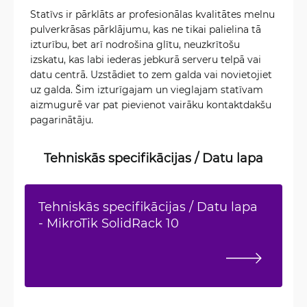
Statīvs ir pārklāts ar profesionālas kvalitātes melnu
pulverkrāsas pārklājumu, kas ne tikai palielina tā
izturību, bet arī nodrošina glītu, neuzkrītošu
izskatu, kas labi iederas jebkurā serveru telpā vai
datu centrā. Uzstādiet to zem galda vai novietojiet
uz galda. Šim izturīgajam un vieglajam statīvam
aizmugurē var pat pievienot vairāku kontaktdakšu
pagarinātāju.
Tehniskās specifikācijas / Datu lapa
Tehniskās specifikācijas / Datu lapa
- MikroTik SolidRack 10