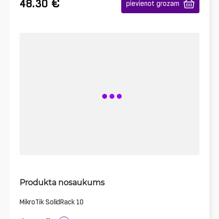
€
48.30
pievienot grozam
Produkta nosaukums
MikroTik SolidRack 10