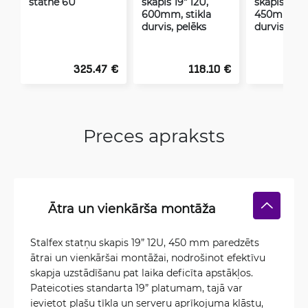
statne 6U
skapis 19" 12U,
skapis 19" 
600mm, stikla
450mm, me
durvis, pelēks
durvis, me
325.47 €
118.10 €
Preces apraksts
Ātra un vienkārša montāža
Stalfex statņu skapis 19” 12U, 450 mm paredzēts
ātrai un vienkāršai montāžai, nodrošinot efektīvu
skapja uzstādīšanu pat laika deficīta apstākļos.
Pateicoties standarta 19” platumam, tajā var
ievietot plašu tīkla un serveru aprīkojuma klāstu,