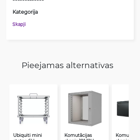
Kategorija
Skapji
Pieejamas alternatīvas
Ubiquiti mini
Komutācijas
Komutācij