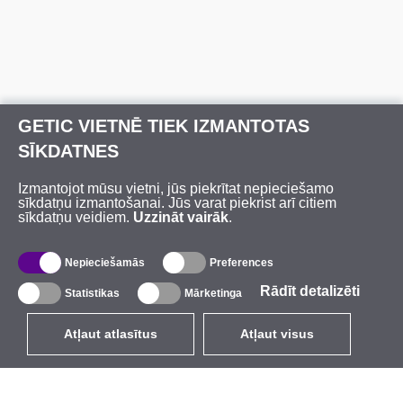
GETIC VIETNĒ TIEK IZMANTOTAS
SĪKDATNES
Izmantojot mūsu vietni, jūs piekrītat nepieciešamo
sīkdatņu izmantošanai. Jūs varat piekrist arī citiem
sīkdatņu veidiem.
Uzzināt vairāk
.
Nepieciešamās
Preferences
Rādīt detalizēti
Statistikas
Mārketinga
Atļaut atlasītus
Atļaut visus