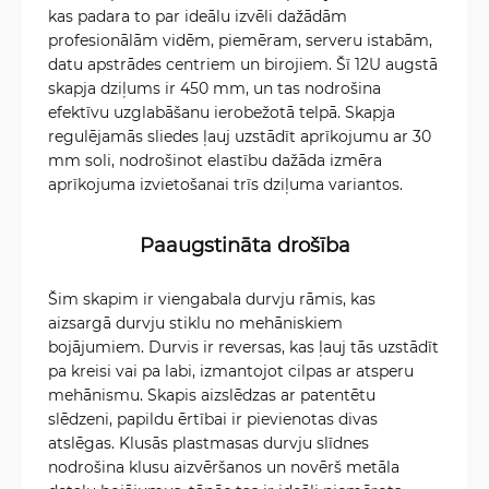
kas padara to par ideālu izvēli dažādām
profesionālām vidēm, piemēram, serveru istabām,
datu apstrādes centriem un birojiem. Šī 12U augstā
skapja dziļums ir 450 mm, un tas nodrošina
efektīvu uzglabāšanu ierobežotā telpā. Skapja
regulējamās sliedes ļauj uzstādīt aprīkojumu ar 30
mm soli, nodrošinot elastību dažāda izmēra
aprīkojuma izvietošanai trīs dziļuma variantos.
Paaugstināta drošība
Šim skapim ir viengabala durvju rāmis, kas
aizsargā durvju stiklu no mehāniskiem
bojājumiem. Durvis ir reversas, kas ļauj tās uzstādīt
pa kreisi vai pa labi, izmantojot cilpas ar atsperu
mehānismu. Skapis aizslēdzas ar patentētu
slēdzeni, papildu ērtībai ir pievienotas divas
atslēgas. Klusās plastmasas durvju slīdnes
nodrošina klusu aizvēršanos un novērš metāla