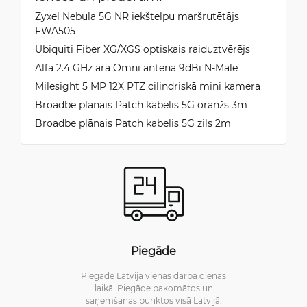
Zyxel Nebula 5G NR iekštelpu maršrutētājs
FWA505
Ubiquiti Fiber XG/XGS optiskais raiduztvērējs
Alfa 2.4 GHz āra Omni antena 9dBi N-Male
Milesight 5 MP 12X PTZ cilindriskā mini kamera
Broadbe plānais Patch kabelis 5G oranžs 3m
Broadbe plānais Patch kabelis 5G zils 2m
Piegāde
Piegāde Latvijā vienas darba dienas
laikā. Piegāde pakomātos un
saņemšanas punktos visā Latvijā.