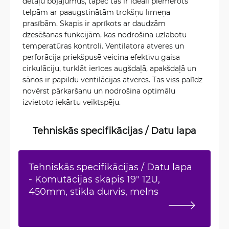
detaļu bojājumus, tāpēc tas ir ideāli piemērots
telpām ar paaugstinātām trokšņu līmeņa
prasībām. Skapis ir aprīkots ar daudzām
dzesēšanas funkcijām, kas nodrošina uzlabotu
temperatūras kontroli. Ventilatora atveres un
perforācija priekšpusē veicina efektīvu gaisa
cirkulāciju, turklāt ierīces augšdaļā, apakšdaļā un
sānos ir papildu ventilācijas atveres. Tas viss palīdz
novērst pārkaršanu un nodrošina optimālu
izvietoto iekārtu veiktspēju.
Tehniskās specifikācijas / Datu lapa
Tehniskās specifikācijas / Datu lapa
- Komutācijas skapis 19" 12U,
450mm, stikla durvis, melns