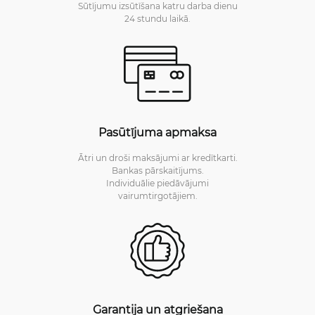
Sūtījumu izsūtīšana katru darba dienu
24 stundu laikā.
Pasūtījuma apmaksa
Ātri un droši maksājumi ar kredītkarti.
Bankas pārskaitījums.
Individuālie piedāvājumi
vairumtirgotājiem.
Garantija un atgriešana