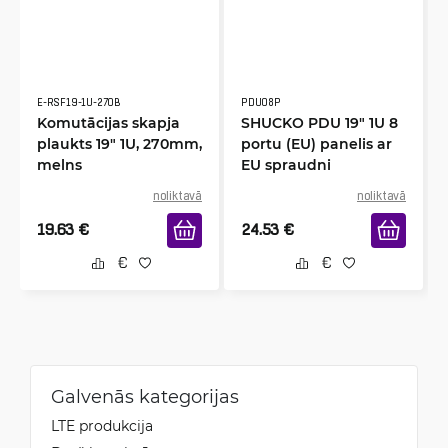
E-RSF19-1U-270B
PDU08P
Komutācijas skapja
SHUCKO PDU 19" 1U 8
plaukts 19" 1U, 270mm,
portu (EU) panelis ar
melns
EU spraudni
noliktavā
noliktavā
19.63
€
24.53
€
Galvenās kategorijas
LTE produkcija