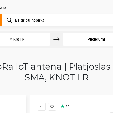
vija
MikroTik
Piederumi
Ra IoT antena | Platjosla
SMA, KNOT LR
5.0