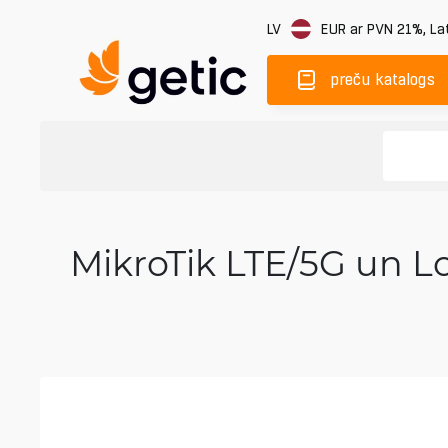
LV
EUR
ar PVN 21%
,
Lat
preču katalogs
MikroTik LTE/5G un Lo