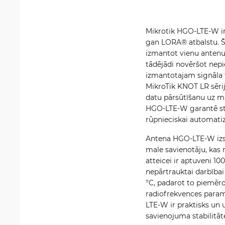
Mikrotik HGO-LTE-W ir
gan LORA® atbalstu. Šī
izmantot vienu antenu
tādējādi novēršot nep
izmantotajam signāla t
MikroTik KNOT LR sērij
datu pārsūtīšanu uz mā
HGO-LTE-W garantē sta
rūpnieciskai automatizā
Antena HGO-LTE-W izstr
male savienotāju, kas 
atteicei ir aptuveni 1
nepārtrauktai darbībai 
°C, padarot to piemēro
radiofrekvences parame
LTE-W ir praktisks un 
savienojuma stabilitāt