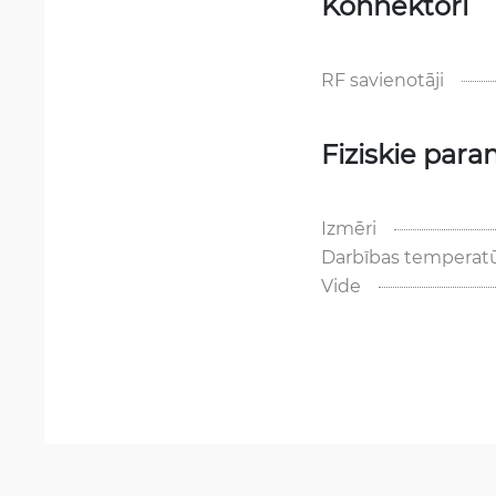
Konnektori
RF savienotāji
Fiziskie para
Izmēri
Darbības temperat
Vide