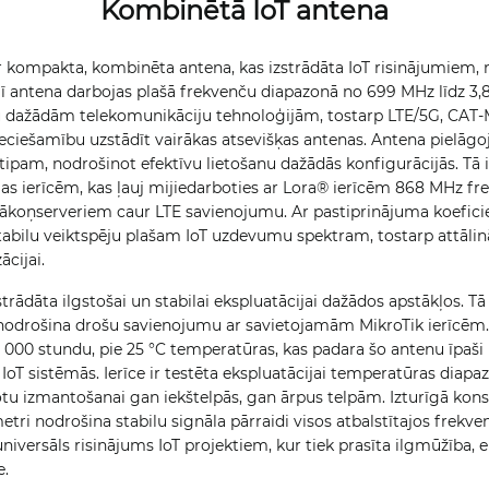
Kombinētā IoT antena
 kompakta, kombinēta antena, kas izstrādāta IoT risinājumiem, 
 antena darbojas plašā frekvenču diapazonā no 699 MHz līdz 3,8
 dažādām telekomunikāciju tehnoloģijām, tostarp LTE/5G, CAT-
ieciešamību uzstādīt vairākas atsevišķas antenas. Antena pielā
ipam, nodrošinot efektīvu lietošanu dažādās konfigurācijās. Tā i
as ierīcēm, kas ļauj mijiedarboties ar Lora® ierīcēm 868 MHz f
koņserveriem caur LTE savienojumu. Ar pastiprinājuma koeficient
bilu veiktspēju plašam IoT uzdevumu spektram, tostarp attālinā
cijai.
ādāta ilgstošai un stabilai ekspluatācijai dažādos apstākļos. Tā
nodrošina drošu savienojumu ar savietojamām MikroTik ierīcēm. V
00 000 stundu, pie 25 °C temperatūras, kas padara šo antenu īpaš
IoT sistēmās. Ierīce ir testēta ekspluatācijai temperatūras diapa
tu izmantošanai gan iekštelpās, gan ārpus telpām. Izturīgā kons
tri nodrošina stabilu signāla pārraidi visos atbalstītajos frek
universāls risinājums IoT projektiem, kur tiek prasīta ilgmūžība, 
e.