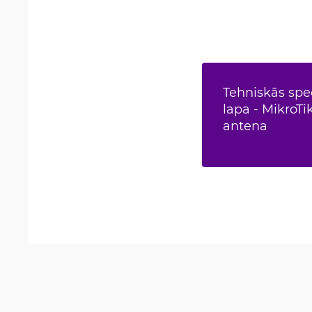
Tehniskās spec
lapa - MikroTi
antena