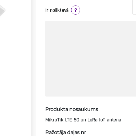
Ir noliktavā
?
Produkta nosaukums
MikroTik LTE 5G un LoRa IoT antena
Ražotāja daļas nr