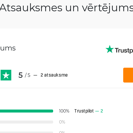
Atsauksmes un vērtējum
ējums
5
/ 5
—
2 atsauksme
Trustpilot
—
2
100
%
0
%
0
%