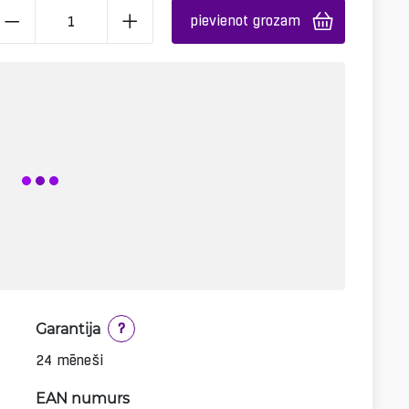
pievienot grozam
Garantija
?
24 mēneši
EAN numurs