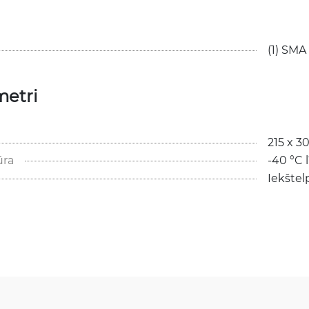
(1) SMA
metri
215 x 3
ūra
-40 °C 
Iekštel