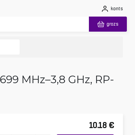
konts
grozs
s 699 MHz–3,8 GHz, RP-
10.18
€