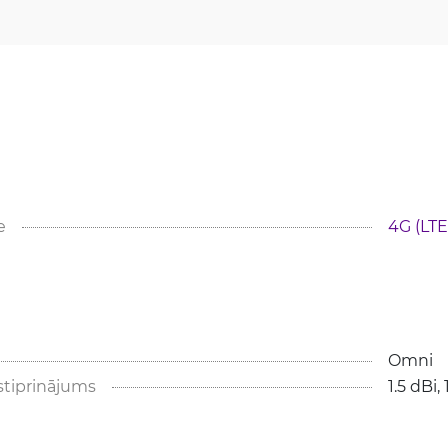
e
4G (LTE)
Omni
stiprinājums
1.5 dBi, 