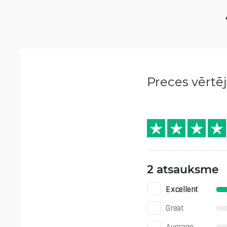
Preces vērt
2 atsauksme
Excellent
Great
Average