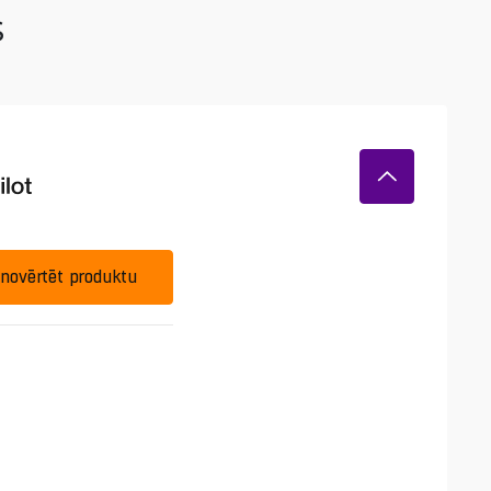
s
novērtēt produktu