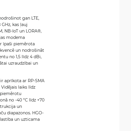
nodrošinot gan LTE,
 GHz, kas ļauj
M, NB-IoT un LORA®,
gojas modema
r īpaši piemērota
rekvencē un nodrošināt
u no 1,5 līdz 4 dBi,
tai uzraudzībai un
 ir aprīkota ar RP-SMA
idējais laiks līdz
i piemērotu
zonā no -40 °C līdz +70
trukcija un
venču diapazonos. HGO-
elastība un uzticama