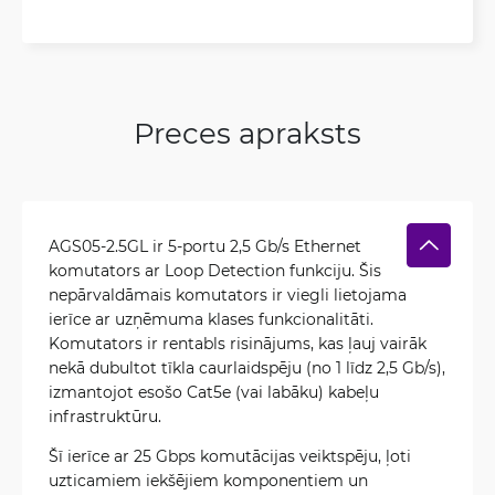
Preces apraksts
AGS05-2.5GL ir 5-portu 2,5 Gb/s Ethernet
komutators ar Loop Detection funkciju. Šis
nepārvaldāmais komutators ir viegli lietojama
ierīce ar uzņēmuma klases funkcionalitāti.
Komutators ir rentabls risinājums, kas ļauj vairāk
nekā dubultot tīkla caurlaidspēju (no 1 līdz 2,5 Gb/s),
izmantojot esošo Cat5e (vai labāku) kabeļu
infrastruktūru.
Šī ierīce ar 25 Gbps komutācijas veiktspēju, ļoti
uzticamiem iekšējiem komponentiem un