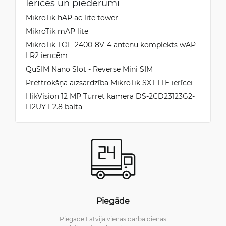
Ierīces un piederumi
MikroTik hAP ac lite tower
MikroTik mAP lite
MikroTik TOF-2400-8V-4 antenu komplekts wAP
LR2 ierīcēm
QuSIM Nano Slot - Reverse Mini SIM
Prettrokšņa aizsardzība MikroTik SXT LTE ierīcei
HikVision 12 MP Turret kamera DS-2CD23123G2-
LI2UY F2.8 balta
Piegāde
Piegāde Latvijā vienas darba dienas