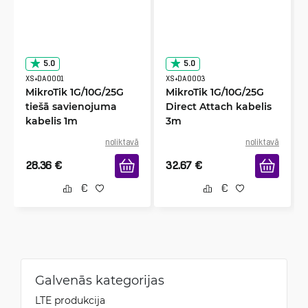
5.0
5.0
XS+DA0001
XS+DA0003
MikroTik 1G/10G/25G
MikroTik 1G/10G/25G
tiešā savienojuma
Direct Attach kabelis
kabelis 1m
3m
noliktavā
noliktavā
28.36
€
32.67
€
Galvenās kategorijas
LTE produkcija