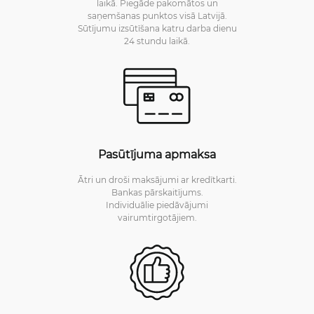
laikā. Piegāde pakomātos un
saņemšanas punktos visā Latvijā.
Sūtījumu izsūtīšana katru darba dienu
24 stundu laikā.
Pasūtījuma apmaksa
Ātri un droši maksājumi ar kredītkarti.
Bankas pārskaitījums.
Individuālie piedāvājumi
vairumtirgotājiem.