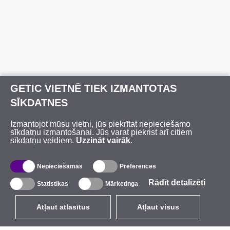
GETIC VIETNĒ TIEK IZMANTOTAS
SĪKDATNES
Izmantojot mūsu vietni, jūs piekrītat nepieciešamo
sīkdatņu izmantošanai. Jūs varat piekrist arī citiem
sīkdatņu veidiem.
Uzzināt vairāk
.
Nepieciešamās
Preferences
Rādīt detalizēti
Statistikas
Mārketinga
Atļaut atlasītus
Atļaut visus