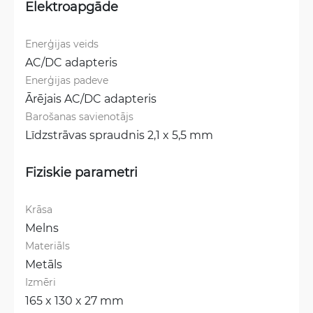
Elektroapgāde
Enerģijas veids
AC/DC adapteris
Enerģijas padeve
Ārējais AC/DC adapteris
Barošanas savienotājs
Līdzstrāvas spraudnis 2,1 x 5,5 mm
Fiziskie parametri
Krāsa
Melns
Materiāls
Metāls
Izmēri
165 x 130 x 27 mm