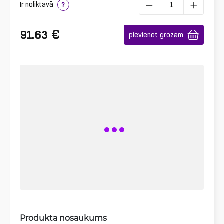
Ir noliktavā
?
€
91.63
pievienot grozam
Produkta nosaukums