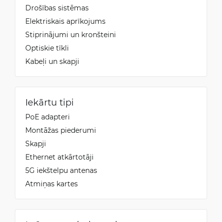
Drošības sistēmas
Elektriskais aprīkojums
Stiprinājumi un kronšteini
Optiskie tīkli
Kabeļi un skapji
Iekārtu tipi
PoE adapteri
Montāžas piederumi
Skapji
Ethernet atkārtotāji
5G iekštelpu antenas
Atmiņas kartes