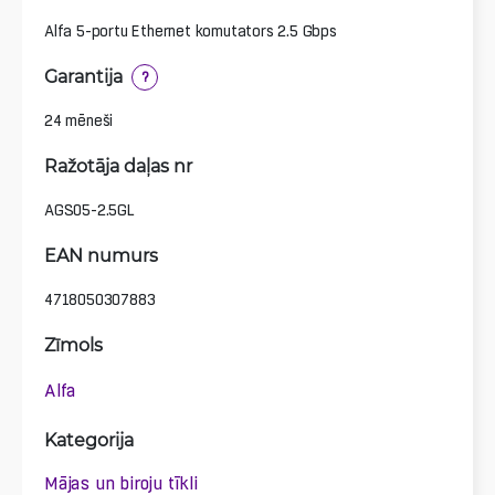
Alfa 5-portu Ethernet komutators 2.5 Gbps
Garantija
?
24 mēneši
Ražotāja daļas nr
AGS05-2.5GL
EAN numurs
4718050307883
Zīmols
Alfa
Kategorija
Mājas un biroju tīkli