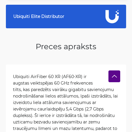
Ubiquiti Elite Distributor
Preces apraksts
Ubiquiti AirFiber 60 XR (AF60-XR) ir
augstas veiktspējas 60 GHz frekvences
tilts, kas paredzēts vairāku gigabitu savienojumu
nodrošināšanai lielos attālumos, īpaši izstrādāts, lai
izveidotu liela attāluma savienojumus ar
ievērojamu caurlaidspēju 5,4 Gbps (2,7 Gbps
duplekss). Šī ierīce ir izstrādāta tā, lai nodrošinātu
uzticamu bezvadu savienojamību ar zemu
traucējumu līmeni un mazu latentumu, padarot to