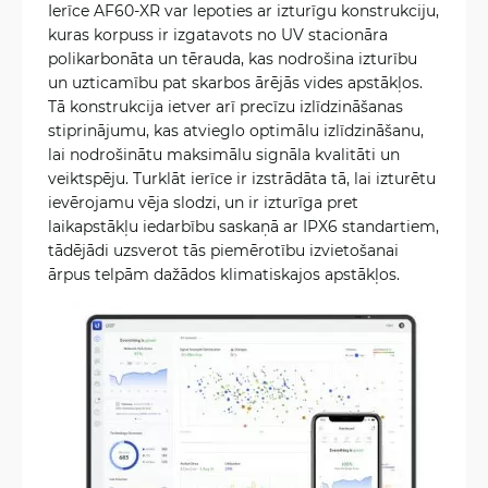
Ierīce AF60-XR var lepoties ar izturīgu konstrukciju,
kuras korpuss ir izgatavots no UV stacionāra
polikarbonāta un tērauda, kas nodrošina izturību
un uzticamību pat skarbos ārējās vides apstākļos.
Tā konstrukcija ietver arī precīzu izlīdzināšanas
stiprinājumu, kas atvieglo optimālu izlīdzināšanu,
lai nodrošinātu maksimālu signāla kvalitāti un
veiktspēju. Turklāt ierīce ir izstrādāta tā, lai izturētu
ievērojamu vēja slodzi, un ir izturīga pret
laikapstākļu iedarbību saskaņā ar IPX6 standartiem,
tādējādi uzsverot tās piemērotību izvietošanai
ārpus telpām dažādos klimatiskajos apstākļos.