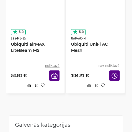
5.0
5.0
LBE-M5-23
UAP-AC-M
Ubiquiti airMAX
Ubiquiti UniFi AC
LiteBeam M5
Mesh
noliktavā
nav noliktavā
50.80
€
104.21
€
Galvenās kategorijas