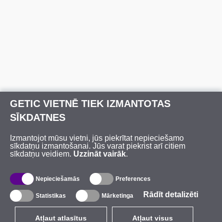
GETIC VIETNĒ TIEK IZMANTOTAS
SĪKDATNES
Izmantojot mūsu vietni, jūs piekrītat nepieciešamo
sīkdatņu izmantošanai. Jūs varat piekrist arī citiem
sīkdatņu veidiem.
Uzzināt vairāk
.
Nepieciešamās
Preferences
Rādīt detalizēti
Statistikas
Mārketinga
Atļaut atlasītus
Atļaut visus