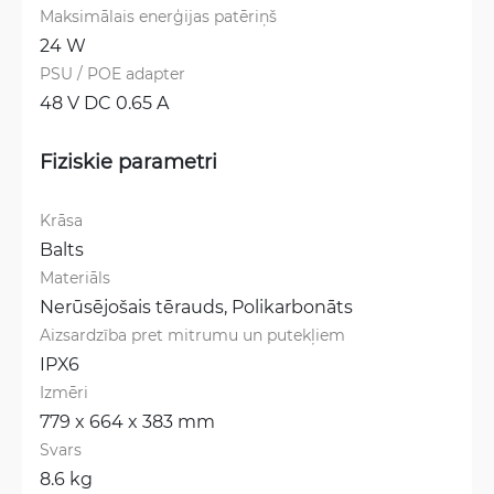
Maksimālais enerģijas patēriņš
24 W
PSU / POE adapter
48 V DC 0.65 A
Fiziskie parametri
Krāsa
Balts
Materiāls
Nerūsējošais tērauds, 
Polikarbonāts
Aizsardzība pret mitrumu un putekļiem
IPX6
Izmēri
779 x 664 x 383 mm
Svars
8.6 kg