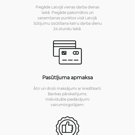
Piegāde Latvijā vienas darba dienas
laikā. Piegāde pakomātos un
saņemšanas punktos visā Latvijā.
Sūtījumu izsūtīšana katru darba dienu
24 stundu laikā.
Pasūtījuma apmaksa
Ātri un droši maksājumi ar kredītkarti.
Bankas pārskaitījums.
Individuālie piedāvājumi
vairumtirgotājiem.