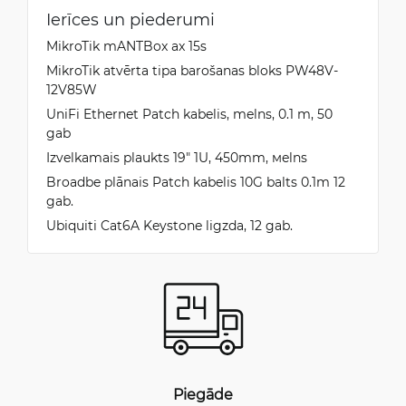
Ierīces un piederumi
MikroTik mANTBox ax 15s
MikroTik atvērta tipa barošanas bloks PW48V-
12V85W
UniFi Ethernet Patch kabelis, melns, 0.1 m, 50
gab
Izvelkamais plaukts 19" 1U, 450mm, мelns
Broadbe plānais Patch kabelis 10G balts 0.1m 12
gab.
Ubiquiti Cat6A Keystone ligzda, 12 gab.
Piegāde