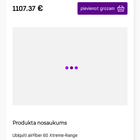
€
1107.37
pievienot grozam
Produkta nosaukums
Ubiquiti airFiber 60 Xtreme-Range