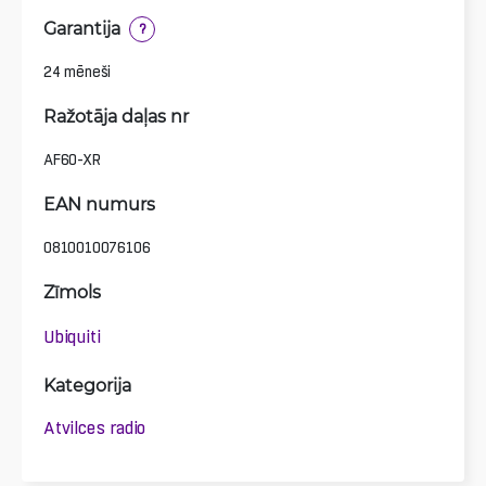
Garantija
?
24 mēneši
Ražotāja daļas nr
AF60-XR
EAN numurs
0810010076106
Zīmols
Ubiquiti
Kategorija
Atvilces radio