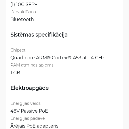
(1) 10G SFP+
Pārvaldīšana
Bluetooth
Sistēmas specifikācija
Chipset
Quad-core ARM® Cortex®-A53 at 1.4 GHz
RAM atmiņas apjoms
1 GB
Elektroapgāde
Enerģijas veids
48V Passive PoE
Enerģijas padeve
Ārējais PoE adapteris