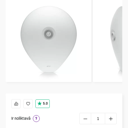
5.0
Ir noliktavā
?