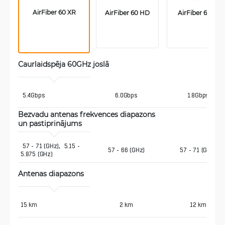
AirFiber 60 XR
AirFiber 60 HD
 AirFiber 60 LR
Caurlaidspēja 60GHz joslā 
 5.4Gbps
6.0Gbps
1.8Gbps
Bezvadu antenas frekvences diapazons 
un pastiprinājums
 57 - 71 (GHz),  5.15 - 
57 - 66 (GHz)
57 - 71 (GHz)
5.875 (GHz) 
Antenas diapazons 
15 km
2 km
12 km