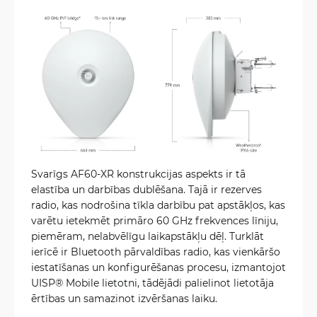
Svarīgs AF60-XR konstrukcijas aspekts ir tā
elastība un darbības dublēšana. Tajā ir rezerves
radio, kas nodrošina tīkla darbību pat apstākļos, kas
varētu ietekmēt primāro 60 GHz frekvences līniju,
piemēram, nelabvēlīgu laikapstākļu dēļ. Turklāt
ierīcē ir Bluetooth pārvaldības radio, kas vienkāršo
iestatīšanas un konfigurēšanas procesu, izmantojot
UISP® Mobile lietotni, tādējādi palielinot lietotāja
ērtības un samazinot izvēršanas laiku.