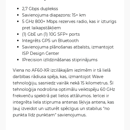
2,7 Gbps duplekss
Savienojuma diapazons: 15+ km
5 GHz 800+ Mbps rezerves radio, kas ir izturīgs
pret laikapstākļiem
(1) GbE un (1) 10G SFP+ ports
Integrēts GPS un Bluetooth
Savienojuma plānošanas atbalsts, izmantojot
ISP Design Center
IPrecision izlīdzināšanas stiprinājums
Viena no AF60-XR izcilākajām iezīmēm ir tā lielā
darbības rādiusa spēja, kas, izmantojot Wave
tehnoloģiju, sasniedz vairāk nekā 15 kilometrus. Šī
tehnoloģija nodrošina optimālu veiktspēju 60 GHz
frekvenču spektrā pat lielos attālumos. Ierīcei ir
integrēta liela stipruma antenas šķīvja antena, kas
ļauj izveidot un uzturēt spēcīgus un stabilus "no
punkta līdz punktam" savienojumus.