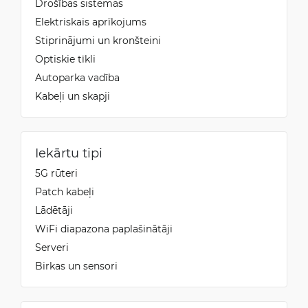
Drošības sistēmas
Elektriskais aprīkojums
Stiprinājumi un kronšteini
Optiskie tīkli
Autoparka vadība
Kabeļi un skapji
Iekārtu tipi
5G rūteri
Patch kabeļi
Lādētāji
WiFi diapazona paplašinātāji
Serveri
Birkas un sensori