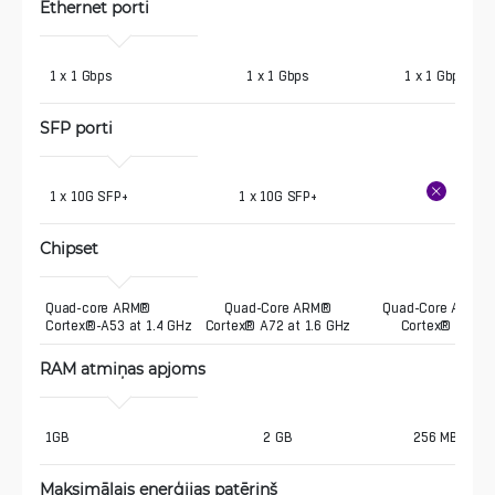
Ethernet porti
 1 x 1 Gbps
1 x 1 Gbps
1 x 1 Gbps
SFP porti
 1 x 10G SFP+
1 x 10G SFP+
Chipset
Quad-core ARM® 
Quad-Core ARM®
Quad-Core ARM®
Cortex®-A53 at 1.4 GHz
Cortex® A72 at 1.6 GHz
Cortex® A7
RAM atmiņas apjoms
1GB
2 GB
256 MB
Maksimālais enerģijas patēriņš