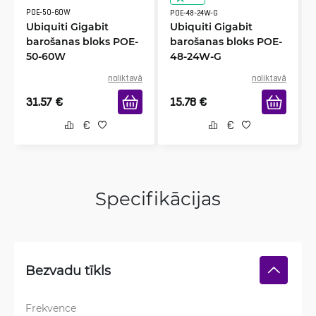
POE-50-60W
POE-48-24W-G
Ubiquiti Gigabit
Ubiquiti Gigabit
barošanas bloks POE-
barošanas bloks POE-
50-60W
48-24W-G
noliktavā
noliktavā
31.57
€
15.78
€
Specifikācijas
Bezvadu tīkls
Frekvence