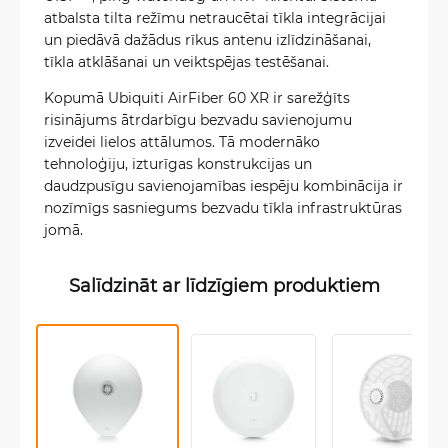
atbalsta tilta režīmu netraucētai tīkla integrācijai
un piedāvā dažādus rīkus antenu izlīdzināšanai,
tīkla atklāšanai un veiktspējas testēšanai.
Kopumā Ubiquiti AirFiber 60 XR ir sarežģīts
risinājums ātrdarbīgu bezvadu savienojumu
izveidei lielos attālumos. Tā modernāko
tehnoloģiju, izturīgas konstrukcijas un
daudzpusīgu savienojamības iespēju kombinācija ir
nozīmīgs sasniegums bezvadu tīkla infrastruktūras
jomā.
Salīdzināt ar līdzīgiem produktiem