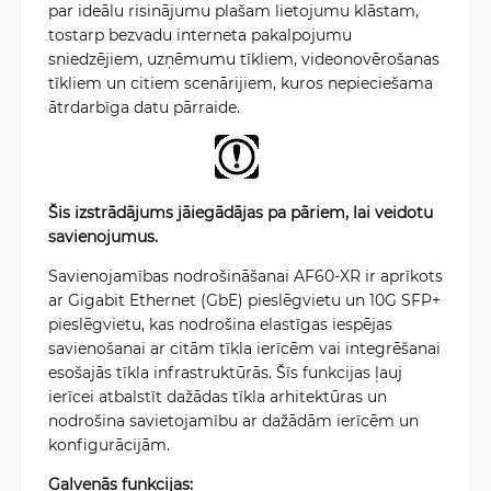
par ideālu risinājumu plašam lietojumu klāstam,
tostarp bezvadu interneta pakalpojumu
sniedzējiem, uzņēmumu tīkliem, videonovērošanas
tīkliem un citiem scenārijiem, kuros nepieciešama
ātrdarbīga datu pārraide.
Šis izstrādājums jāiegādājas pa pāriem, lai veidotu
savienojumus.
Savienojamības nodrošināšanai AF60-XR ir aprīkots
ar Gigabit Ethernet (GbE) pieslēgvietu un 10G SFP+
pieslēgvietu, kas nodrošina elastīgas iespējas
savienošanai ar citām tīkla ierīcēm vai integrēšanai
esošajās tīkla infrastruktūrās. Šīs funkcijas ļauj
ierīcei atbalstīt dažādas tīkla arhitektūras un
nodrošina savietojamību ar dažādām ierīcēm un
konfigurācijām.
Galvenās funkcijas: