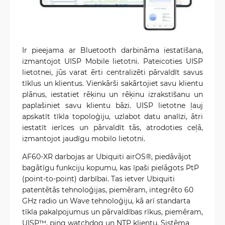
Ir pieejama ar Bluetooth darbināma iestatīšana,
izmantojot UISP Mobile lietotni. Pateicoties UISP
lietotnei, jūs varat ērti centralizēti pārvaldīt savus
tīklus un klientus. Vienkārši sakārtojiet savu klientu
plānus, iestatiet rēķinu un rēķinu izrakstīšanu un
paplašiniet savu klientu bāzi. UISP lietotne ļauj
apskatīt tīkla topoloģiju, uzlabot datu analīzi, ātri
iestatīt ierīces un pārvaldīt tās, atrodoties ceļā,
izmantojot jaudīgu mobilo lietotni.
AF60-XR darbojas ar Ubiquiti airOS®, piedāvājot
bagātīgu funkciju kopumu, kas īpaši pielāgots PtP
(point-to-point) darbībai. Tas ietver Ubiquiti
patentētās tehnoloģijas, piemēram, integrēto 60
GHz radio un Wave tehnoloģiju, kā arī standarta
tīkla pakalpojumus un pārvaldības rīkus, piemēram,
UISP™, ping watchdog un NTP klientu. Sistēma