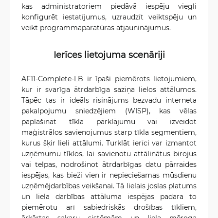
kas administratoriem piedāvā iespēju viegli
konfigurēt iestatījumus, uzraudzīt veiktspēju un
veikt programmaparatūras atjauninājumus.
Ierīces lietojuma scenāriji
AF11-Complete-LB ir īpaši piemērots lietojumiem,
kur ir svarīga ātrdarbīga saziņa lielos attālumos.
Tāpēc tas ir ideāls risinājums bezvadu interneta
pakalpojumu sniedzējiem (WISP), kas vēlas
paplašināt tīkla pārklājumu vai izveidot
maģistrālos savienojumus starp tīkla segmentiem,
kurus šķir lieli attālumi. Turklāt ierīci var izmantot
uzņēmumu tīklos, lai savienotu attālinātus birojus
vai telpas, nodrošinot ātrdarbīgas datu pārraides
iespējas, kas bieži vien ir nepieciešamas mūsdienu
uzņēmējdarbības veikšanai. Tā lielais joslas platums
un liela darbības attāluma iespējas padara to
piemērotu arī sabiedriskās drošības tīkliem,
ārkārtas sakaru sistēmām un liela mēroga