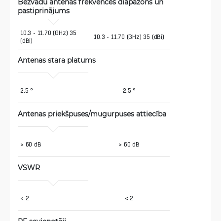
Bezvadu antenas frekvences diapazons un 
pastiprinājums
10.3 - 11.70 (GHz) 35 
10.3 - 11.70 (GHz) 35 (dBi)
(dBi) 
Antenas stara platums
2.5 ° 
2.5 °
Antenas priekšpuses/mugurpuses attiecība 
> 60 dB 
> 60 dB
VSWR
< 2 
< 2