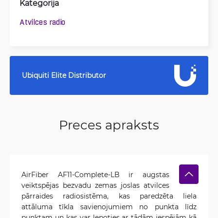
Kategorija
Atvilces radio
Ubiquiti Elite Distributor
Preces apraksts
AirFiber AF11-Complete-LB ir augstas
veiktspējas bezvadu zemas joslas atvilces
pārraides radiosistēma, kas paredzēta liela
attāluma tīkla savienojumiem no punkta līdz
punktam un kas var lepoties ar tādām iespējām kā