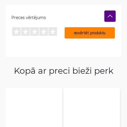
Preces vērtējums
novērtēt produktu
Kopā ar preci bieži perk