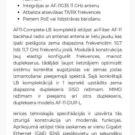
Integrējas ar AF-11G35 11 GHz antenu
Atbalsta atsevišķas TX/RX frekvences
Pieņem PoE vai līdzstrāvas barošanu
AF11-Complete-LB komplektā ietilpst airFiber AF-11
backhaul radio un antenas antena ar lielu jaudu, kas
īpaši pielāgota zema diapazona frekvencēm 10,7
līdz 11,7 GHz frekvenču joslā. Modulārā konstrukcija
ļauj elastīgi konfigurēt frekvences, mainot
duplekserus, tādējādi ļaujot lietotājiem optimizēt
sistēmu konkrētai augstjoslas vai zemas joslas
izmantošanai pieejamajā spektrā. Šajā konkrētajā
LB komplektācijā ir 1 iepriekš uzstādīts zema
diapazona duplekseris SISO režīmam. MIMO
režīmam ir pieejams arī otrs duplekseris,
dupleksera modelis AF-11-DUP-L.
Ierīces tehniskajās specifikācijās ir uzsvērta tās
izturīgā konstrukcija un modernās funkcijas.
Aprīkojumā ietilpst tīkla saskarnes ar vienu Gigabit
Ethernet (GbE) RJ45 pieslēgvietu un sekundāro