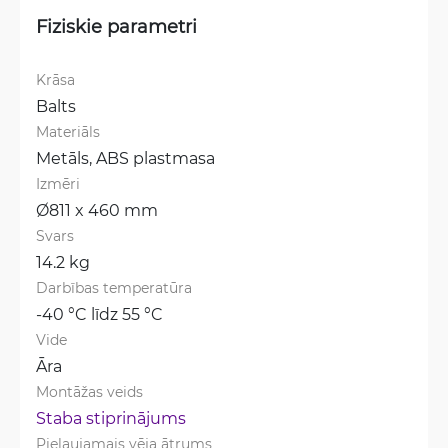
Fiziskie parametri
Krāsa
Balts
Materiāls
Metāls, 
ABS plastmasa
Izmēri
Ø811 x 460 mm
Svars
14.2 kg
Darbības temperatūra
-40 °C līdz 55 °C
Vide
Āra
Montāžas veids
Staba stiprinājums
Pieļaujamais vēja ātrums