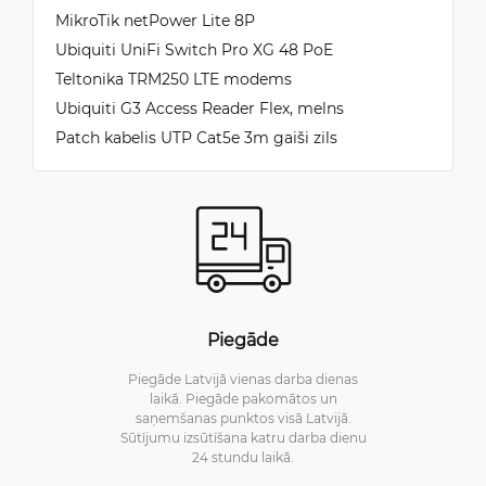
MikroTik netPower Lite 8P
Ubiquiti UniFi Switch Pro XG 48 PoE
Teltonika TRM250 LTE modems
Ubiquiti G3 Access Reader Flex, melns
Patch kabelis UTP Cat5e 3m gaiši zils
Piegāde
Piegāde Latvijā vienas darba dienas
laikā. Piegāde pakomātos un
saņemšanas punktos visā Latvijā.
Sūtījumu izsūtīšana katru darba dienu
24 stundu laikā.