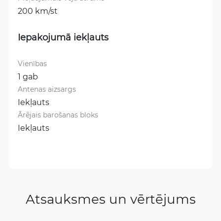
200 km/st
Iepakojumā iekļauts
Vienības
1 gab
Antenas aizsargs
Iekļauts
Ārējais barošanas bloks
Iekļauts
Atsauksmes un vērtējums