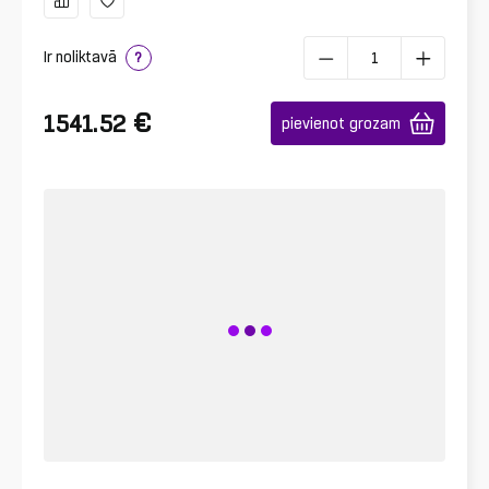
Ir noliktavā
?
€
1541.52
pievienot grozam