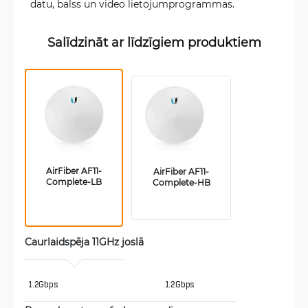
datu, balss un video lietojumprogrammas.
Salīdzināt ar līdzīgiem produktiem
AirFiber AF11-
AirFiber AF11-
Complete-LB
Complete-HB
Caurlaidspēja 11GHz joslā 
1.2Gbps 
1.2Gbps