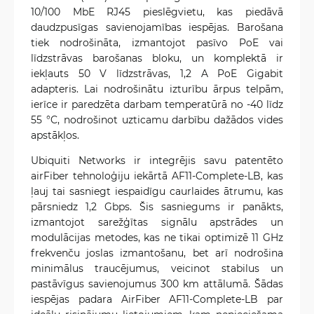
10/100 MbE RJ45 pieslēgvietu, kas piedāvā
daudzpusīgas savienojamības iespējas. Barošana
tiek nodrošināta, izmantojot pasīvo PoE vai
līdzstrāvas barošanas bloku, un komplektā ir
iekļauts 50 V līdzstrāvas, 1,2 A PoE Gigabit
adapteris. Lai nodrošinātu izturību ārpus telpām,
ierīce ir paredzēta darbam temperatūrā no -40 līdz
55 °C, nodrošinot uzticamu darbību dažādos vides
apstākļos.
Ubiquiti Networks ir integrējis savu patentēto
airFiber tehnoloģiju iekārtā AF11-Complete-LB, kas
ļauj tai sasniegt iespaidīgu caurlaides ātrumu, kas
pārsniedz 1,2 Gbps. Šis sasniegums ir panākts,
izmantojot sarežģītas signālu apstrādes un
modulācijas metodes, kas ne tikai optimizē 11 GHz
frekvenču joslas izmantošanu, bet arī nodrošina
minimālus traucējumus, veicinot stabilus un
pastāvīgus savienojumus 300 km attālumā. Šādas
iespējas padara AirFiber AF11-Complete-LB par