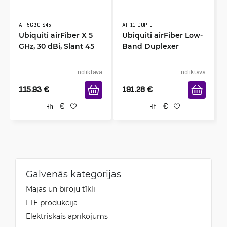
AF-5G30-S45
AF-11-DUP-L
Ubiquiti airFiber X 5
Ubiquiti airFiber Low-
GHz, 30 dBi, Slant 45
Band Duplexer
noliktavā
noliktavā
115.93
€
191.28
€
Galvenās kategorijas
Mājas un biroju tīkli
LTE produkcija
Elektriskais aprīkojums