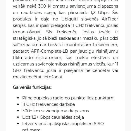
vairāk nekā 300 kilometru savienojuma diapazons
un caurlaides spēja, kas pārsniedz 1,2 Gbps. Šis
produkts ir daļa no Ubiquiti slavenās AirFiber
sērijas, kas ir īpaši pielāgota 11 GHz frekvenču joslas
izmantošanai. Šīs frekvenču joslas izvēle ir
stratēģiska, jo tā bieži saskaras ar mazāku pārslodzi
salīdzinājumā ar biežāk izmantotajām frekvencēm,
padarot AF11-Complete-LB par jaudīgu risinājumu
tīklu administratoriem, kas meklē efektīvus un
uzticamus savienojamības risinājumus vietās, kur 11
GHz frekvenču josla ir pieejama nelicencētai vai
mazlicencētai lietošanai.
Galvenās funkcijas:
Pilna dupleksa radio no punkta līdz punktam
11 GHz frekvences darbība
300+ km savienojuma diapazons
Līdz 1,2+ Gbps caurlaides spēja
Ietver vienu apakšjoslas duplekseri SISO
režīmam