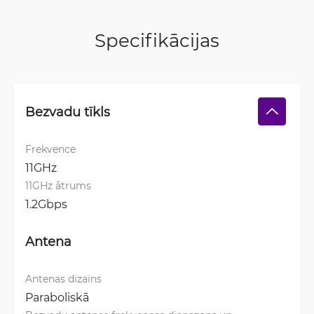
Specifikācijas
Bezvadu tīkls
Frekvence
11GHz
11GHz ātrums
1.2Gbps
Antena
Antenas dizains
Paraboliskā