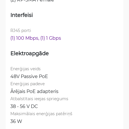
Interfeisi
RJ45 porti
(1) 100 Mbps, 
(1) 1 Gbps
Elektroapgāde
Enerģijas veids
48V Passive PoE
Enerģijas padeve
Ārējais PoE adapteris
Atbalstītais ieejas spriegums
38 - 56 V DC
Maksimālais enerģijas patēriņš
36 W