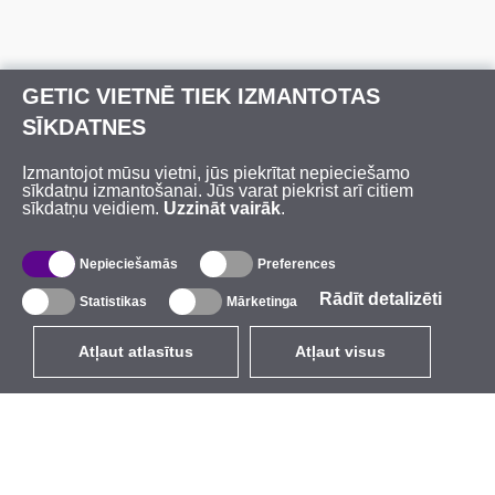
GETIC VIETNĒ TIEK IZMANTOTAS
SĪKDATNES
Izmantojot mūsu vietni, jūs piekrītat nepieciešamo
sīkdatņu izmantošanai. Jūs varat piekrist arī citiem
sīkdatņu veidiem.
Uzzināt vairāk
.
Nepieciešamās
Preferences
Rādīt detalizēti
Statistikas
Mārketinga
Atļaut atlasītus
Atļaut visus
LV
EUR
ar PVN 21%
,
Latvija