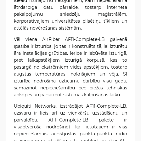
ideālu risinājumu lietojumiem, kam nepieciešama
ātrdarbīga datu pārraide, tostarp interneta
pakalpojumu sniedzēju maģistrālēm,
korporatīvajiem universitātes pilsētiņu tīkliem un
attālās novērošanas sistēmām.
Vēl viena AirFiber AF11-Complete-LB galvenā
īpašība ir izturība, jo tas ir konstruēts tā, lai izturētu
āra instalācijas grūtības. Ierīce ir iebūvēta izturīgā,
pret laikapstākļiem izturīgā korpusā, kas to
pasargā no ekstrēmiem vides apstākļiem, tostarp
augstas temperatūras, nokrišņiem un vēja. Šī
izturība nodrošina uzticamu darbību visu gadu,
samazinot nepieciešamību pēc biežas tehniskās
apkopes un pagarinot sistēmas kalpošanas laiku.
Ubiquiti Networks, izstrādājot AF11-Complete-LB,
uzsvaru ir licis arī uz vienkāršu uzstādīšanu un
pārvaldību. AF11-Complete-LB pakete ir
visaptveroša, nodrošinot, ka lietotājiem ir viss
nepieciešamais augstjoslas punkta-punkta radio
savienojuma uzstādīšanai. Tajā ietilpst airFiber AF-