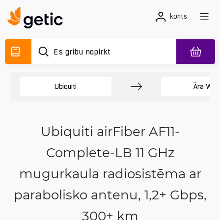
konts
Ubiquiti
Āra Wi-F
Ubiquiti airFiber AF11-
Complete-LB 11 GHz
mugurkaula radiosistēma ar
parabolisko antenu, 1,2+ Gbps,
300+ km