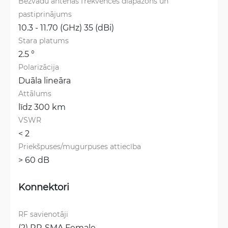
Bezvadu antenas frekvences diapazons un 
pastiprinājums
10.3 - 11.70 (GHz) 35 (dBi)
Stara platums
2.5 °
Polarizācija
Duāla lineāra
Attālums
līdz 300 km
VSWR
< 2
Priekšpuses/mugurpuses attiecība
> 60 dB
Konnektori
RF savienotāji
(2) RP-SMA Female