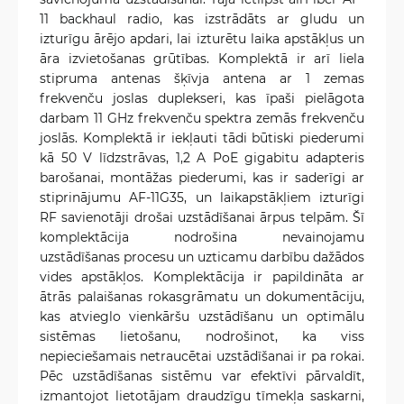
11 backhaul radio, kas izstrādāts ar gludu un
izturīgu ārējo apdari, lai izturētu laika apstākļus un
āra izvietošanas grūtības. Komplektā ir arī liela
stipruma antenas šķīvja antena ar 1 zemas
frekvenču joslas duplekseri, kas īpaši pielāgota
darbam 11 GHz frekvenču spektra zemās frekvenču
joslās. Komplektā ir iekļauti tādi būtiski piederumi
kā 50 V līdzstrāvas, 1,2 A PoE gigabitu adapteris
barošanai, montāžas piederumi, kas ir saderīgi ar
stiprinājumu AF-11G35, un laikapstākļiem izturīgi
RF savienotāji drošai uzstādīšanai ārpus telpām. Šī
komplektācija nodrošina nevainojamu
uzstādīšanas procesu un uzticamu darbību dažādos
vides apstākļos. Komplektācija ir papildināta ar
ātrās palaišanas rokasgrāmatu un dokumentāciju,
kas atvieglo vienkāršu uzstādīšanu un optimālu
sistēmas lietošanu, nodrošinot, ka viss
nepieciešamais netraucētai uzstādīšanai ir pa rokai.
Pēc uzstādīšanas sistēmu var efektīvi pārvaldīt,
izmantojot lietotājam draudzīgu tīmekļa saskarni,