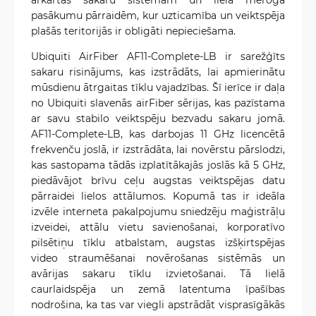
pasākumu pārraidēm, kur uzticamība un veiktspēja
plašās teritorijās ir obligāti nepieciešama.
Ubiquiti AirFiber AF11-Complete-LB ir sarežģīts
sakaru risinājums, kas izstrādāts, lai apmierinātu
mūsdienu ātrgaitas tīklu vajadzības. Šī ierīce ir daļa
no Ubiquiti slavenās airFiber sērijas, kas pazīstama
ar savu stabilo veiktspēju bezvadu sakaru jomā.
AF11-Complete-LB, kas darbojas 11 GHz licencētā
frekvenču joslā, ir izstrādāta, lai novērstu pārslodzi,
kas sastopama tādās izplatītākajās joslās kā 5 GHz,
piedāvājot brīvu ceļu augstas veiktspējas datu
pārraidei lielos attālumos. Kopumā tas ir ideāla
izvēle interneta pakalpojumu sniedzēju maģistrāļu
izveidei, attālu vietu savienošanai, korporatīvo
pilsētiņu tīklu atbalstam, augstas izšķirtspējas
video straumēšanai novērošanas sistēmās un
avārijas sakaru tīklu izvietošanai. Tā lielā
caurlaidspēja un zemā latentuma īpašības
nodrošina, ka tas var viegli apstrādāt visprasīgākās