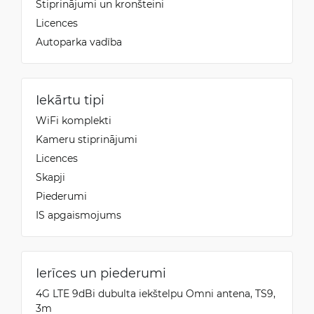
Stiprinājumi un kronšteini
Licences
Autoparka vadība
Iekārtu tipi
WiFi komplekti
Kameru stiprinājumi
Licences
Skapji
Piederumi
IS apgaismojums
Ierīces un piederumi
4G LTE 9dBi dubulta iekštelpu Omni antena, TS9,
3m