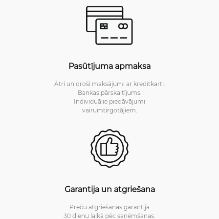
Pasūtījuma apmaksa
Ātri un droši maksājumi ar kredītkarti.
Bankas pārskaitījums.
Individuālie piedāvājumi
vairumtirgotājiem.
Garantija un atgriešana
Preču atgriešanas garantija
30 dienu laikā pēc saņēmšanas.