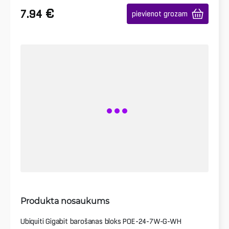
€
7.94
pievienot grozam
Produkta nosaukums
Ubiquiti Gigabit barošanas bloks POE-24-7W-G-WH