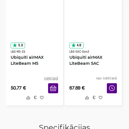
5.0
4.8
LBE-M5-23
LBE-5AC-Gen2
Ubiquiti airMAX
Ubiquiti airMAX
LiteBeam M5
LiteBeam 5AC
noliktavā
nav noliktavā
50.77
€
67.69
€
Specifikācijas