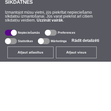
SĪKDATNES
Izmantojot mūsu vietni, jūs piekrītat nepieciešamo
sīkdatņu izmantošanai. Jūs varat piekrist arī citiem
sīkdatņu veidiem.
Uzzināt vairāk
.
Nepieciešamās
Preferences
Rādīt detalizēti
Statistikas
Mārketinga
Atļaut atlasītus
Atļaut visus
LV
EUR
ar PVN 21%
,
Latvija
Katalogs
Par mums
Ārējie bezvadu tīkli
Uzņēmums