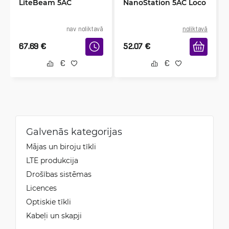
LiteBeam 5AC
NanoStation 5AC Loco
nav noliktavā
noliktavā
67.69
€
52.07
€
Galvenās kategorijas
Mājas un biroju tīkli
LTE produkcija
Drošības sistēmas
Licences
Optiskie tīkli
Kabeļi un skapji