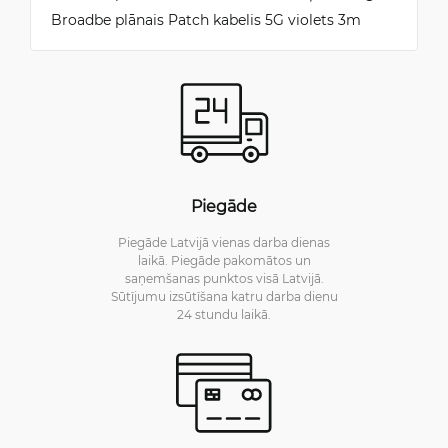
Broadbe plānais Patch kabelis 5G violets 3m
Piegāde
Piegāde Latvijā vienas darba dienas
laikā. Piegāde pakomātos un
saņemšanas punktos visā Latvijā.
Sūtījumu izsūtīšana katru darba dienu
24 stundu laikā.