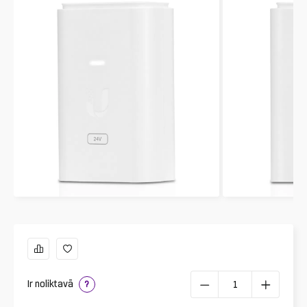
Ir noliktavā
?