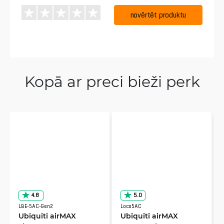
novērtēt produktu
Kopā ar preci bieži perk
4.8
5.0
LBE-5AC-Gen2
Loco5AC
Ubiquiti airMAX
Ubiquiti airMAX