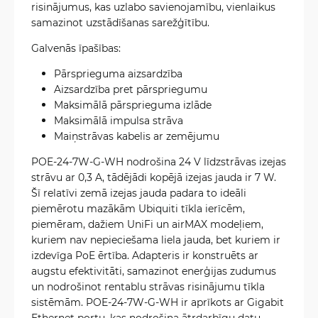
risinājumus, kas uzlabo savienojamību, vienlaikus
samazinot uzstādīšanas sarežģītību.
Galvenās īpašības:
Pārsprieguma aizsardzība
Aizsardzība pret pārspriegumu
Maksimālā pārsprieguma izlāde
Maksimālā impulsa strāva
Maiņstrāvas kabelis ar zemējumu
POE-24-7W-G-WH nodrošina 24 V līdzstrāvas izejas
strāvu ar 0,3 A, tādējādi kopējā izejas jauda ir 7 W.
Šī relatīvi zemā izejas jauda padara to ideāli
piemērotu mazākām Ubiquiti tīkla ierīcēm,
piemēram, dažiem UniFi un airMAX modeļiem,
kuriem nav nepieciešama liela jauda, bet kuriem ir
izdevīga PoE ērtība. Adapteris ir konstruēts ar
augstu efektivitāti, samazinot enerģijas zudumus
un nodrošinot rentablu strāvas risinājumu tīkla
sistēmām. POE-24-7W-G-WH ir aprīkots ar Gigabit
Ethernet portu, kas nodrošina ātrdarbīgu datu