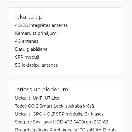
Iekārtu tipi
4G/5G integrētas antenas
Kameru stiprinājumi
4G antenas
Datu glabāšana
SFP moduļi
5G iekštelpu antenas
Ierīces un piederumi
Ubiquiti UniFi U7 Lite
Tedee GO 2 Smart Lock, sudraba krāsā
Ubiquiti GPON OLT SFP modulis, B+ klases
Seagate SkyHawk HDD 4TB 5400rpm 256MB
Broadbe plānais Patch kabelis 10G zaļš 1m 12 gab.