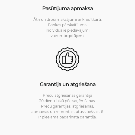
Pasūtījuma apmaksa
Ātri un droši maksājumi ar kredītkarti.
Bankas pārskaitījums.
Individuālie piedāvājumi
vairumtirgotājiem.
Garantija un atgriešana
Preču atgriešanas garantija
30 dienu laikā pēc saņēmšanas.
Preču garantijas, atgriešanas,
apmaiņas un remonta statuss tiešsaistē.
Ir pieejamā pagarinātā garantija.