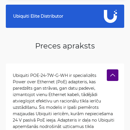
Ubiquiti Elite Distributor
Preces apraksts
Ubiquiti POE-24-7W-G-WH ir specializēts
Power over Ethernet (PoE) adapteris, kas
paredzēts gan strāvas, gan datu padevei,
izmantojot vienu Ethernet kabeli, tādējādi
atvieglojot efektīvu un racionālu tīkla ierīču
uzstādīšanu. Šis modelis ir īpaši piemērots
mazjaudas Ubiquiti ierīcēm, kurām nepieciešama
24 V pasīvā PoE ieeja. Adapteris ir daļa no Ubiquiti
apņemšanās nodrošināt uzticamus tīkla