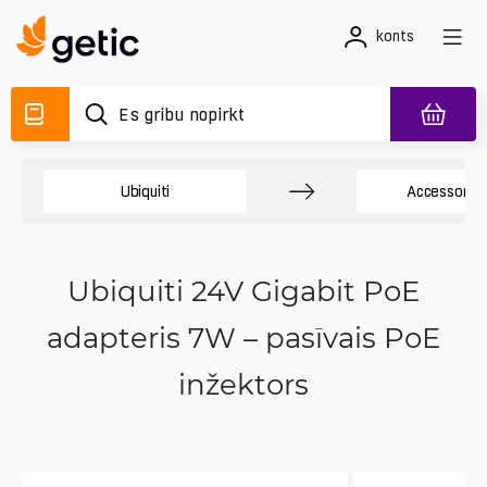
konts
Ubiquiti
Accessory 
Ubiquiti 24V Gigabit PoE
adapteris 7W – pasīvais PoE
inžektors