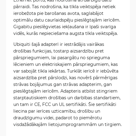
pārraidi. Tas nodrošina, ka tīkla veiktspēja netiek
ierobežota pie barošanas avota, saglabājot
optimālu datu caurlaidspēju pieslēgtajām ierīcēm.
Gigabitu pieslēgvietas iekļaušana ir īpaši svarīga
vidēs, kurās nepieciešama augsta tīkla veiktspēja.
Ubiquiti šajā adapterī ir iestrādājis vairākas
drošības funkcijas, tostarp aizsardzību pret
pārspriegumiem, lai pasargātu no sprieguma
lēcieniem un elektriskajiem pārspriegumiem, kas
var sabojāt tīkla iekārtas. Turklāt ierīcē ir iebūvēta
aizsardzība pret pārslodzi, kas novērš pārmērīgas
strāvas bojājumus gan strāvas adapterim, gan
pieslēgtajām ierīcēm. Adapteris atbilst stingriem
starptautiskiem drošības un darbības standartiem,
un tam ir CE, FCC un UL sertifikāti. Šie sertifikāti
liecina par ierīces uzticamību, drošību un
draudzīgumu videi, padarot to piemērotu
visdažādākajām lietojumprogrammām un tirgiem.