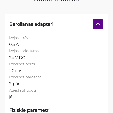
Barošanas adapteri
Izejas strāva
0.3 A
Izejas spriegums
24 V DC
Ethernet ports
1 Gbps
Ethernet barošana
2-pāri
Atiestatīt pogu
jā
Fiziskie parametri