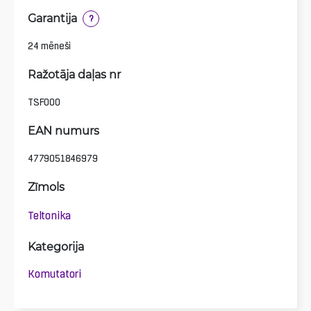
Garantija
?
24 mēneši
Ražotāja daļas nr
TSF000
EAN numurs
4779051846979
Zīmols
Teltonika
Kategorija
Komutatori