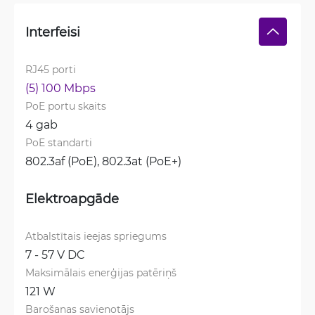
Interfeisi
RJ45 porti
(5) 100 Mbps
PoE portu skaits
4 gab
PoE standarti
802.3af (PoE), 
802.3at (PoE+)
Elektroapgāde
Atbalstītais ieejas spriegums
7 - 57 V DC
Maksimālais enerģijas patēriņš
121 W
Barošanas savienotājs