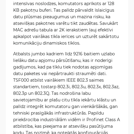
intensīvas noslodzes, komutators aprīkots ar 128
KB pakotņu buferi. Tas palīdz pārvaldīt īslaicīgus
datu plūsmas pieaugumus un mazina risku, ka
atsevišķas pakotnes varētu tikt zaudētas. Savukārt
MAC adrešu tabula ar 2K ierakstiem ļauj efektīvi
apkalpot vairākas tīkla ierīces un uzturēt sakārtotu
komunikāciju dinamiskos tīklos.
Atbalsts jumbo kadriem līdz 9216 baitiem uzlabo
lielāku datu apjomu pārsūtīšanu, kas ir noderīgi
gadījumos, kad pa tīklu tiek nodotas apjomīgas
datu paketes vai nepārtraukti straumēti dati.
TSF000 atbilst vairākiem IEEE 802.3 saimes
standartiem, tostarp 802.3i, 802.3u, 802.3x, 802.3az,
802.3p un 802.3Q. Tas nodrošina labu
savietojamību ar plašu citu tīkla iekārtu klāstu un
palīdz integrēt komutatoru gan vienkāršākās, gan
tehniski prasīgākās infrastruktūrās. Papildu
priekšrocība industriālām vidēm ir Profinet Class A
atbilstība, kas pieejama ar atsevišķu pasūtījuma
kodu. Tas nozīmē, ka noteiktās konfigurācijās