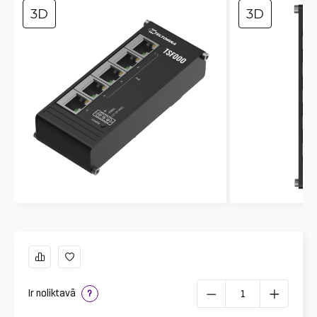
3D
3D
Ir noliktavā
?