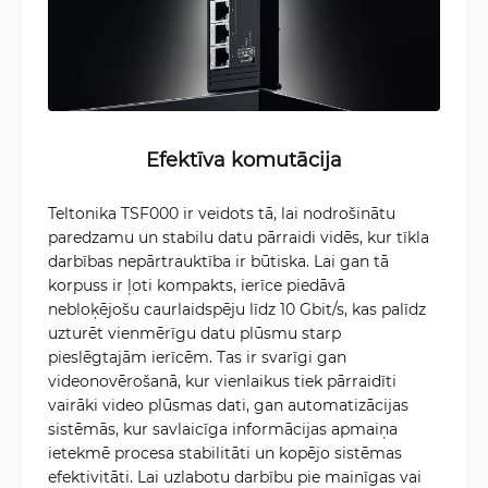
Efektīva komutācija
Teltonika TSF000 ir veidots tā, lai nodrošinātu
paredzamu un stabilu datu pārraidi vidēs, kur tīkla
darbības nepārtrauktība ir būtiska. Lai gan tā
korpuss ir ļoti kompakts, ierīce piedāvā
nebloķējošu caurlaidspēju līdz 10 Gbit/s, kas palīdz
uzturēt vienmērīgu datu plūsmu starp
pieslēgtajām ierīcēm. Tas ir svarīgi gan
videonovērošanā, kur vienlaikus tiek pārraidīti
vairāki video plūsmas dati, gan automatizācijas
sistēmās, kur savlaicīga informācijas apmaiņa
ietekmē procesa stabilitāti un kopējo sistēmas
efektivitāti. Lai uzlabotu darbību pie mainīgas vai