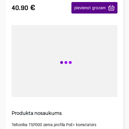
€
40.90
pievienot grozam
Produkta nosaukums
Teltonika TSF000 zema profila PoE+ komutators