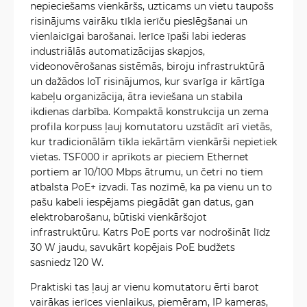
nepieciešams vienkāršs, uzticams un vietu taupošs
risinājums vairāku tīkla ierīču pieslēgšanai un
vienlaicīgai barošanai. Ierīce īpaši labi iederas
industriālās automatizācijas skapjos,
videonovērošanas sistēmās, biroju infrastruktūrā
un dažādos IoT risinājumos, kur svarīga ir kārtīga
kabeļu organizācija, ātra ieviešana un stabila
ikdienas darbība. Kompaktā konstrukcija un zema
profila korpuss ļauj komutatoru uzstādīt arī vietās,
kur tradicionālām tīkla iekārtām vienkārši nepietiek
vietas. TSF000 ir aprīkots ar pieciem Ethernet
portiem ar 10/100 Mbps ātrumu, un četri no tiem
atbalsta PoE+ izvadi. Tas nozīmē, ka pa vienu un to
pašu kabeli iespējams piegādāt gan datus, gan
elektrobarošanu, būtiski vienkāršojot
infrastruktūru. Katrs PoE ports var nodrošināt līdz
30 W jaudu, savukārt kopējais PoE budžets
sasniedz 120 W.
Praktiski tas ļauj ar vienu komutatoru ērti barot
vairākas ierīces vienlaikus, piemēram, IP kameras,