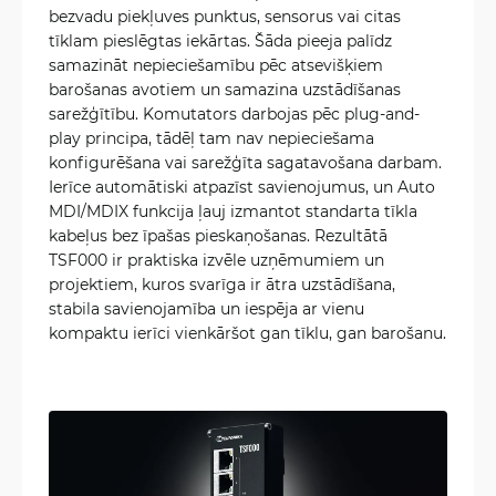
bezvadu piekļuves punktus, sensorus vai citas
tīklam pieslēgtas iekārtas. Šāda pieeja palīdz
samazināt nepieciešamību pēc atsevišķiem
barošanas avotiem un samazina uzstādīšanas
sarežģītību. Komutators darbojas pēc plug-and-
play principa, tādēļ tam nav nepieciešama
konfigurēšana vai sarežģīta sagatavošana darbam.
Ierīce automātiski atpazīst savienojumus, un Auto
MDI/MDIX funkcija ļauj izmantot standarta tīkla
kabeļus bez īpašas pieskaņošanas. Rezultātā
TSF000 ir praktiska izvēle uzņēmumiem un
projektiem, kuros svarīga ir ātra uzstādīšana,
stabila savienojamība un iespēja ar vienu
kompaktu ierīci vienkāršot gan tīklu, gan barošanu.