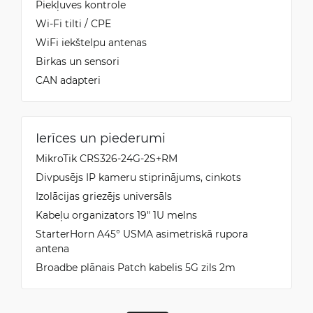
Piekļuves kontrole
Wi-Fi tilti / CPE
WiFi iekštelpu antenas
Birkas un sensori
CAN adapteri
Ierīces un piederumi
MikroTik CRS326-24G-2S+RM
Divpusējs IP kameru stiprinājums, cinkots
Izolācijas griezējs universāls
Kabeļu organizators 19" 1U melns
StarterHorn A45° USMA asimetriskā rupora
antena
Broadbe plānais Patch kabelis 5G zils 2m