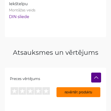
Iekštelpu
Montāžas veids
DIN sliede
Atsauksmes un vērtējums
Preces vērtējums
novērtēt produktu