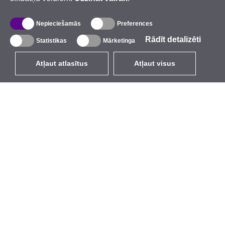
Nepieciešamās
Preferences
Rādīt detalizēti
Statistikas
Mārketinga
Atļaut atlasītus
Atļaut visus
LV
EUR
ar PVN 21%
,
Latvija
Katalogs
Par mums
Ārējie bezvadu tīkli
Uzņēmums
Integrētās antenas
Zīmols
WiFi 5
Pasākumi
Antenu pigteili
StarCoins