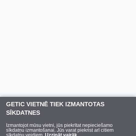
GETIC VIETNĒ TIEK IZMANTOTAS
SĪKDATNES
Izmantojot mūsu vietni, jūs piekrītat nepieciešamo
sīkdatņu izmantošanai. Jūs varat piekrist arī citiem
sīkdatņu veidiem.
Uzzināt vairāk
.