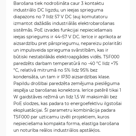
Barošana tiek nodrošināta caur 3 kontaktu
industriālo DC ligzdu, un ieejas sprieguma
diapazons no 7 līdz 57 V DC ļauj komutatoru
izmantot dažādās industriālās elektrobarošanas
sistēmās. PoE izvades funkcijai nepieciešamais
ieejas spriegums ir 44–57 V DC. Ierīce ir aprīkota ar
aizsardzību pret pārspriegumu, nepareizu polaritāti
un impulsveida sprieguma svārstībām, kas ir
būtiski nestabilākās elektroapgādes vidēs. TSF000
paredzēts darbam temperatūrā no -40 °C līdz +75
°C, relatīvā mitrumā no 5% līdz 95% bez
kondensāta, un tam ir IP30 aizsardzības klase.
Papildu drošībai paredzēta zemējuma pieslēguma
iespēja uz barošanas konektora. Ierīce patērē tikai 1
W gaidstāves režīmā un līdz 1,5 W maksimāli bez
PoE slodzes, kas padara to energoefektīvu ilgstošai
ekspluatācijai. Šī parametru kombinācija padara
TSF000 par uzticamu izvēli projektiem, kuros
nepieciešama kompakta forma, elastīga barošana
un noturība reālos industriālos apstākļos.