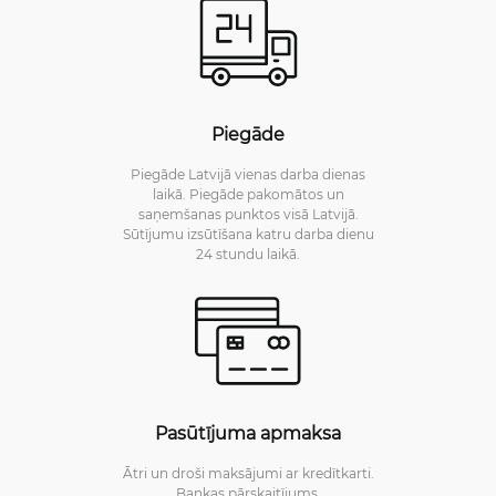
Piegāde
Piegāde Latvijā vienas darba dienas
laikā. Piegāde pakomātos un
saņemšanas punktos visā Latvijā.
Sūtījumu izsūtīšana katru darba dienu
24 stundu laikā.
Pasūtījuma apmaksa
Ātri un droši maksājumi ar kredītkarti.
Bankas pārskaitījums.