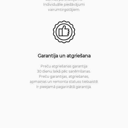
Individuālie piedāvājumi
vairumtirgotājiem.
Garantija un atgriešana
Preču atgriešanas garantija
30 dienu laikā pēc saņēmšanas.
Preču garantijas, atgriešanas,
apmaiņas un remonta statuss tiešsaistē.
Ir pieejamā pagarinātā garantija.