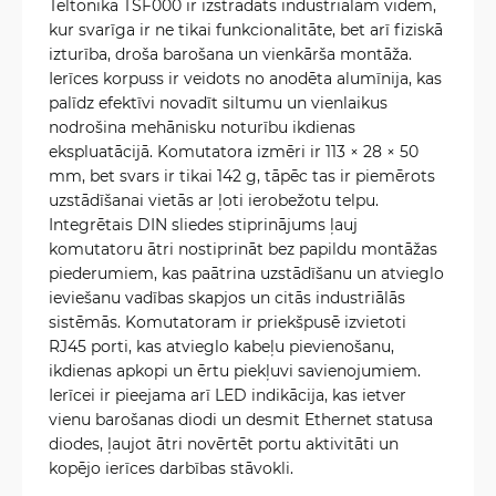
Teltonika TSF000 ir izstrādāts industriālām vidēm,
kur svarīga ir ne tikai funkcionalitāte, bet arī fiziskā
izturība, droša barošana un vienkārša montāža.
Ierīces korpuss ir veidots no anodēta alumīnija, kas
palīdz efektīvi novadīt siltumu un vienlaikus
nodrošina mehānisku noturību ikdienas
ekspluatācijā. Komutatora izmēri ir 113 × 28 × 50
mm, bet svars ir tikai 142 g, tāpēc tas ir piemērots
uzstādīšanai vietās ar ļoti ierobežotu telpu.
Integrētais DIN sliedes stiprinājums ļauj
komutatoru ātri nostiprināt bez papildu montāžas
piederumiem, kas paātrina uzstādīšanu un atvieglo
ieviešanu vadības skapjos un citās industriālās
sistēmās. Komutatoram ir priekšpusē izvietoti
RJ45 porti, kas atvieglo kabeļu pievienošanu,
ikdienas apkopi un ērtu piekļuvi savienojumiem.
Ierīcei ir pieejama arī LED indikācija, kas ietver
vienu barošanas diodi un desmit Ethernet statusa
diodes, ļaujot ātri novērtēt portu aktivitāti un
kopējo ierīces darbības stāvokli.