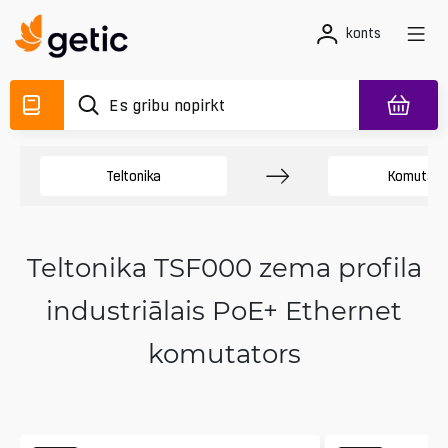
konts
Teltonika
Komutato
Teltonika TSF000 zema profila
industriālais PoE+ Ethernet
komutators