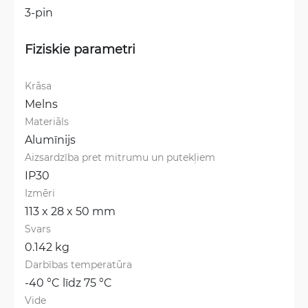
3-pin
Fiziskie parametri
Krāsa
Melns
Materiāls
Alumīnijs
Aizsardzība pret mitrumu un putekļiem
IP30
Izmēri
113 x 28 x 50 mm
Svars
0.142 kg
Darbības temperatūra
-40 °C līdz 75 °C
Vide