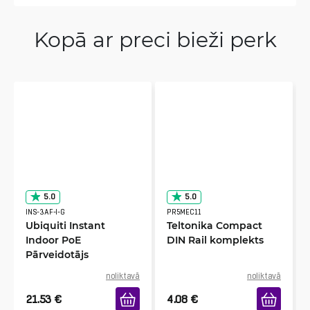
Kopā ar preci bieži perk
5.0
5.0
INS-3AF-I-G
PR5MEC11
Ubiquiti Instant
Teltonika Compact
Indoor PoE
DIN Rail komplekts
Pārveidotājs
noliktavā
noliktavā
21.53
€
4.08
€