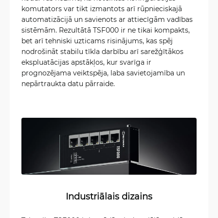
komutators var tikt izmantots arī rūpnieciskajā
automatizācijā un savienots ar attiecīgām vadības
sistēmām. Rezultātā TSF000 ir ne tikai kompakts,
bet arī tehniski uzticams risinājums, kas spēj
nodrošināt stabilu tīkla darbību arī sarežģītākos
ekspluatācijas apstākļos, kur svarīga ir
prognozējama veiktspēja, laba savietojamība un
nepārtraukta datu pārraide.
Industriālais dizains