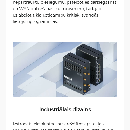
nepārtrauktu pieslēgumu, pateicoties pārslēgšanas
un WAN dublēšanas mehānismiem, tādējādi
uzlabojot tīkla uzticamību kritiski svarīgās
lietojumprogrammās.
Industriālais dizains
Izstrādāts ekspluatācijai sarežģītos apstākļos,