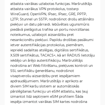
atbalsta vairākas uzlabotas funkcijas. Maršrutētājs
atbalsta vairākus VPN protokolus, tostarp
WireGuard, OpenVPN, IPsec, IPsec, GRE, PPTP,
L2TP, Stunnel un SSTP, nodrošinot drošu attālināto
piekļuvi un datu pārraidi. Iebūvētais ugunsmūris
piedāvā pielāgotus trafika un portu novirzīšanas
noteikumus, uzlabojot aizsardzību pret
nesankcionētu piekļuvi. Papildu drošības pasākumi
ietver autentifikācijas protokolus, piemēram,
iepriekš sadalītas atslēgas, digitālos sertifikātus,
X.509 sertifikātus, TACACS+, kā arī RADIUS lietotāju
iekšējo un ārējo autentifikāciju. Maršrutētājs
nodrošina arī Web filtrēšanu, piekļuves kontroli un
SSL sertifikātu ģenerēšanu, nodrošinot
visaptverošu aizsardzību pret iespējamiem
apdraudējumiem. Maršrutētājs ir aprīkots ar
diviem SIM karšu slotiem ar automātiskās
pārslēgšanas funkciju un eSIM atbalstu, kas ļauj
izmantot līdz septiņiem eSIM profiliem Šāda
iespēja izmantot vairākas SIM kartes nodrošina