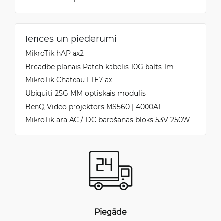
Ierīces un piederumi
MikroTik hAP ax2
Broadbe plānais Patch kabelis 10G balts 1m
MikroTik Chateau LTE7 ax
Ubiquiti 25G MM optiskais modulis
BenQ Video projektors MS560 | 4000AL
MikroTik āra AC / DC barošanas bloks 53V 250W
Piegāde