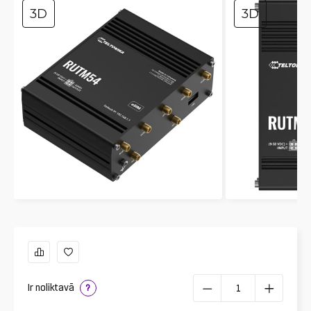
3D
3D
Ir noliktavā
?