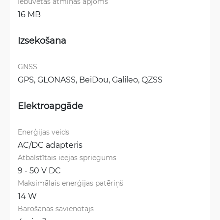
Iebūvētās atmiņas apjoms
16 MB
Izsekošana
GNSS
GPS, 
GLONASS, 
BeiDou, 
Galileo, 
QZSS
Elektroapgāde
Enerģijas veids
AC/DC adapteris
Atbalstītais ieejas spriegums
9 - 50 V DC
Maksimālais enerģijas patēriņš
14 W
Barošanas savienotājs