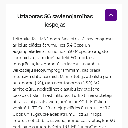
Uzlabotas 5G savienojamības
iespējas
Teltonika RUTM54 nodrošina ātru 5G savienojumu
ar lejupielādes ātrumu līdz 3,4 Gbps un
augšupielādes ātrumu līdz 550 Mbps. Šo augsto
caurlaidspēju nodrošina Telit 5G modema
integrācija, kas garantē uzticamu un stabilu
veiktspēju lietojumprogrammām, kas prasa
intensīvu datu pārraidi. Maršrutētājs atbalsta gan
autonomo (SA), gan neautonomo (NSA) 5G
arhitektūru, nodrošinot elastību izvietošanai
dažādās tīkla infrastruktūrās. Turklāt maršrutētājs
atbalsta atpakaļsavietojamību ar 4G LTE tīkliem,
konkrēti LTE Cat 19 ar lejupielādes ātrumu līdz 1,6
Gbps un augšupielādes ātrumu līdz 211 Mbps,
nodrošinot stabilu savienojamību pat vietās, kur 5G
pārklājums ir ierobežots. RUTM54 ir aprīkots ar