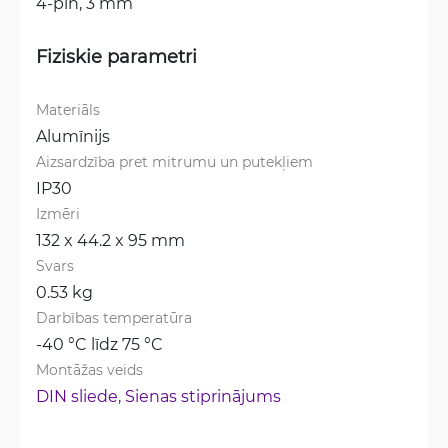
4-pin, 3 mm
Fiziskie parametri
Materiāls
Alumīnijs
Aizsardzība pret mitrumu un putekļiem
IP30
Izmēri
132 x 44.2 x 95 mm
Svars
0.53 kg
Darbības temperatūra
-40 °C līdz 75 °C
Montāžas veids
DIN sliede, 
Sienas stiprinājums