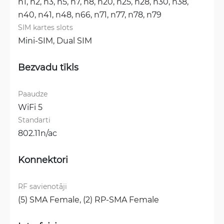
n1, 
n2, 
n3, 
n5, 
n7, 
n8, 
n20, 
n25, 
n28, 
n30, 
n38, 
n40, 
n41, 
n48, 
n66, 
n71, 
n77, 
n78, 
n79
SIM kartes slots
Mini-SIM, 
Dual SIM
Bezvadu tīkls
Paaudze
WiFi 5
Standarti
802.11n/ac
Konnektori
RF savienotāji
(5) SMA Female, 
(2) RP-SMA Female