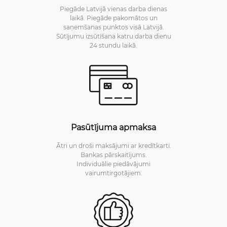
Piegāde Latvijā vienas darba dienas
laikā. Piegāde pakomātos un
saņemšanas punktos visā Latvijā.
Sūtījumu izsūtīšana katru darba dienu
24 stundu laikā.
Pasūtījuma apmaksa
Ātri un droši maksājumi ar kredītkarti.
Bankas pārskaitījums.
Individuālie piedāvājumi
vairumtirgotājiem.