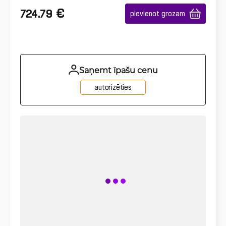
€
724.79
pievienot grozam
Saņemt īpašu cenu
autorizēties