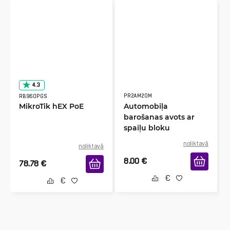
4.3
PR2AM20M
RB960PGS
MikroTik hEX PoE
Automobiļa
barošanas avots ar
spaiļu bloku
noliktavā
noliktavā
8.00
€
78.78
€