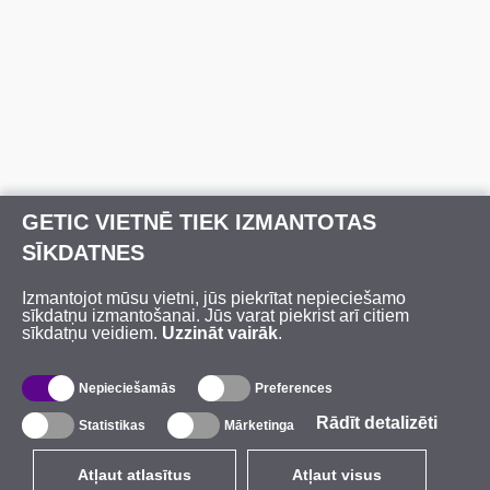
GETIC VIETNĒ TIEK IZMANTOTAS
SĪKDATNES
Izmantojot mūsu vietni, jūs piekrītat nepieciešamo
sīkdatņu izmantošanai. Jūs varat piekrist arī citiem
sīkdatņu veidiem.
Uzzināt vairāk
.
Nepieciešamās
Preferences
Rādīt detalizēti
Statistikas
Mārketinga
Atļaut atlasītus
Atļaut visus