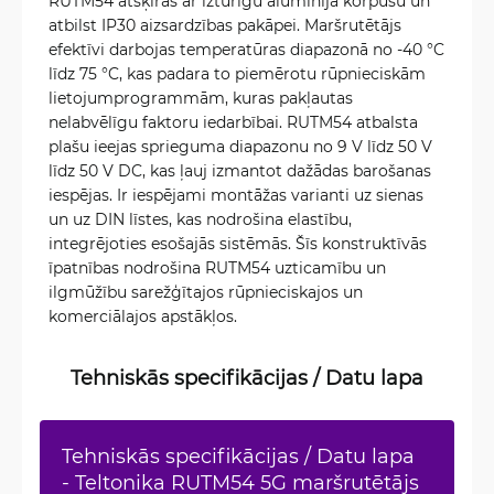
RUTM54 atšķiras ar izturīgu alumīnija korpusu un
atbilst IP30 aizsardzības pakāpei. Maršrutētājs
efektīvi darbojas temperatūras diapazonā no -40 °C
līdz 75 °C, kas padara to piemērotu rūpnieciskām
lietojumprogrammām, kuras pakļautas
nelabvēlīgu faktoru iedarbībai. RUTM54 atbalsta
plašu ieejas sprieguma diapazonu no 9 V līdz 50 V
līdz 50 V DC, kas ļauj izmantot dažādas barošanas
iespējas. Ir iespējami montāžas varianti uz sienas
un uz DIN līstes, kas nodrošina elastību,
integrējoties esošajās sistēmās. Šīs konstruktīvās
īpatnības nodrošina RUTM54 uzticamību un
ilgmūžību sarežģītajos rūpnieciskajos un
komerciālajos apstākļos.
Tehniskās specifikācijas / Datu lapa
Tehniskās specifikācijas / Datu lapa
- Teltonika RUTM54 5G maršrutētājs