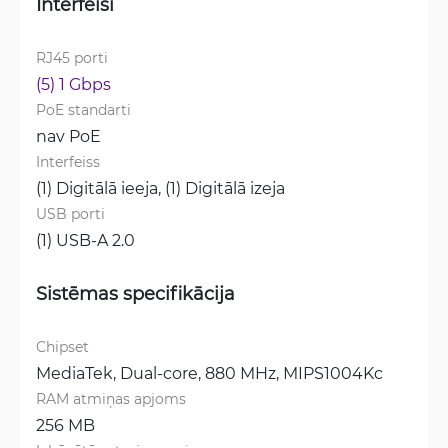
Interfeisi
RJ45 porti
(5) 1 Gbps
PoE standarti
nav PoE
Interfeiss
(1) Digitālā ieeja, 
(1) Digitālā izeja
USB porti
(1) USB-A 2.0
Sistēmas specifikācija
Chipset
MediaTek, Dual-core, 880 MHz, MIPS1004Kc
RAM atmiņas apjoms
256 MB