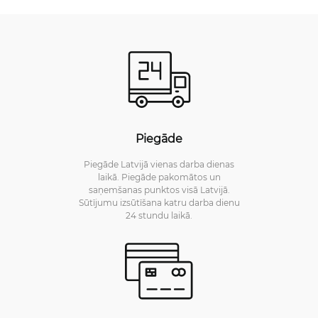
Piegāde
Piegāde Latvijā vienas darba dienas
laikā. Piegāde pakomātos un
saņemšanas punktos visā Latvijā.
Sūtījumu izsūtīšana katru darba dienu
24 stundu laikā.