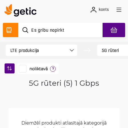
konts
noliktavā
?
5G rūteri (5) 1 Gbps
Diemžēl produkti atlasītajā kategorijā