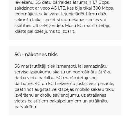
ieviešanu. 5G datu pārraides ātrums ir 1,7 Gbps,
salīdzinot ar veco 4G LTE, kas bija tikai 300 Mbps.
Iedomājieties, ka varat lejupielādēt filmu dažu
sekunžu laikā, spēlēt straumēšanas spēles vai
skatīties Ultra-HD video. Mūsu 5G maršrutētāju
klāsts palīdzēs jums to izdarīt.
5G - nākotnes tīkls
5G maršrutētāji tiek izmantoti, lai samazinātu
servisa izsaukumu skaitu un nodrošinātu ātrāku
darba vietu darbību. 5G maršrutētāji spēj
darboties 4G un 5G frekvenču joslās visā pasaulē,
paātrinot augstas veiktspējas mobilo sakaru tīklu
izvēršanu ar drošu savienojumu, uz atrašanas
vietas balstītiem pakalpojumiem un attālinātu
pārvaldību.