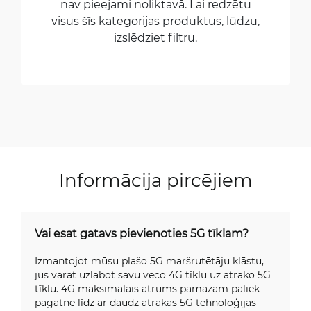
nav pieejami noliktavā. Lai redzētu
visus šīs kategorijas produktus, lūdzu,
izslēdziet filtru.
Informācija pircējiem
Vai esat gatavs pievienoties 5G tīklam?
Izmantojot mūsu plašo 5G maršrutētāju klāstu,
jūs varat uzlabot savu veco 4G tīklu uz ātrāko 5G
tīklu. 4G maksimālais ātrums pamazām paliek
pagātnē līdz ar daudz ātrākas 5G tehnoloģijas