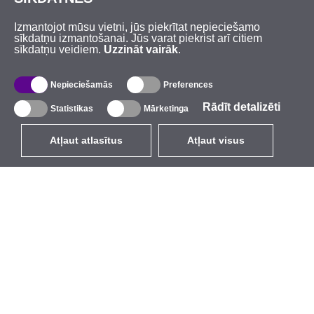
Izmantojot mūsu vietni, jūs piekrītat nepieciešamo
sīkdatņu izmantošanai. Jūs varat piekrist arī citiem
sīkdatņu veidiem.
Uzzināt vairāk
.
Nepieciešamās
Preferences
Rādīt detalizēti
Statistikas
Mārketinga
Atļaut atlasītus
Atļaut visus
LV
EUR
ar PVN 21%
,
Latvija
Katalogs
Par mums
Ārējie bezvadu tīkli
Uzņēmums