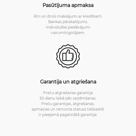
Pasūtījuma apmaksa
Ātri un droši maksājumi ar kredītkarti.
Bankas pārskaitījums.
Individuālie piedāvājumi
vairumtirgotājiem.
Garantija un atgriešana
Preču atgriešanas garantija
30 dienu laikā pēc saņēmšanas.
Preču garantijas, atgriešanas,
apmaiņas un remonta statuss tiešsaistē.
Ir pieejamā pagarinātā garantija.