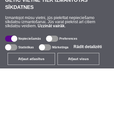
GETIC VIETNĒ TIEK IZMANTOTAS
SĪKDATNES
Izmantojot mūsu vietni, jūs piekrītat nepieciešamo
sīkdatņu izmantošanai. Jūs varat piekrist arī citiem
sīkdatņu veidiem.
Uzzināt vairāk
.
Nepieciešamās
Preferences
Rādīt detalizēti
Statistikas
Mārketinga
Atļaut atlasītus
Atļaut visus
LV
EUR
ar PVN 21%
,
Latvija
Katalogs
Par mums