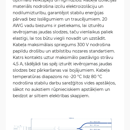
materiāls nodrošina izcilu elektroizolāciju un
nodilumizturību, garantējot stabilu enerģijas
pārvadi bez īsslēgumiem un traucējumiem. 20
AWG vadu biezums ir pietiekams, lai izturētu
ievērojamas jaudas slodzes, taču vienlaikus paliek
elastīgi, lai tos būtu viegli novadīt un uzstādīt.
Kabeļa maksimālais spriegums 300 V nodrošina
papildu drošību un atbilstību nozares standartiem.
Katrs kontakts uztur maksimālo pastāvīgo strāvu
4,5 A, tādējādi tas spēj izturēt ievērojamas jaudas
slodzes bez pārkaršanas vai bojājumiem. Kabeļa
temperatūras diapazons no -20 °C līdz 80 °C
nodrošina stabilu darbu sarežģītos vides apstākļos,
sākot no aukstiem rūpnieciskiem apstākļiem un
beidzot ar siltiem elektrības skapjiem.