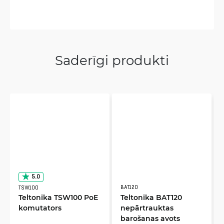
Saderīgi produkti
5.0
BAT120
TSW100
Teltonika TSW100 PoE
Teltonika BAT120
komutators
nepārtrauktas
barošanas avots