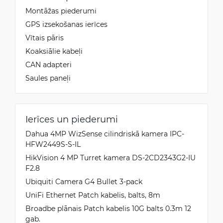
Montāžas piederumi
GPS izsekošanas ierīces
Vītais pāris
Koaksiālie kabeļi
CAN adapteri
Saules paneļi
Ierīces un piederumi
Dahua 4MP WizSense cilindriskā kamera IPC-
HFW2449S-S-IL
HikVision 4 MP Turret kamera DS-2CD2343G2-IU
F2.8
Ubiquiti Camera G4 Bullet 3-pack
UniFi Ethernet Patch kabelis, balts, 8m
Broadbe plānais Patch kabelis 10G balts 0.3m 12
gab.