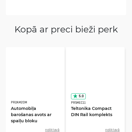
Kopā ar preci bieži perk
5.0
PR2AM20M
PR5MEC11
Automobiļa
Teltonika Compact
barošanas avots ar
DIN Rail komplekts
spaiļu bloku
noliktavā
noliktavā