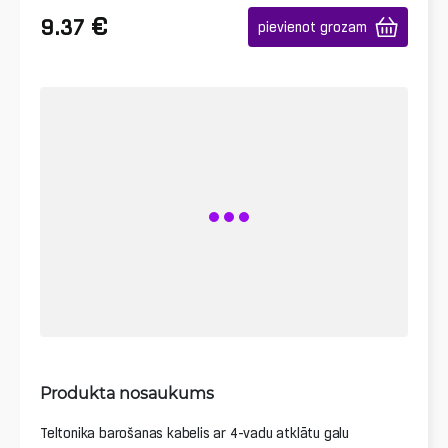
€
9.37
pievienot grozam
Produkta nosaukums
Teltonika barošanas kabelis ar 4-vadu atklātu galu