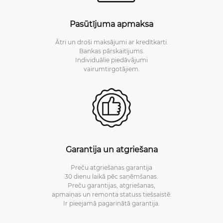
Pasūtījuma apmaksa
Ātri un droši maksājumi ar kredītkarti.
Bankas pārskaitījums.
Individuālie piedāvājumi
vairumtirgotājiem.
Garantija un atgriešana
Preču atgriešanas garantija
30 dienu laikā pēc saņēmšanas.
Preču garantijas, atgriešanas,
apmaiņas un remonta statuss tiešsaistē.
Ir pieejamā pagarinātā garantija.