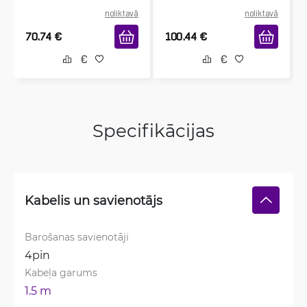
noliktavā
noliktavā
70.74
€
100.44
€
Specifikācijas
Kabelis un savienotājs
Barošanas savienotāji
4pin
Kabeļa garums
1.5 m