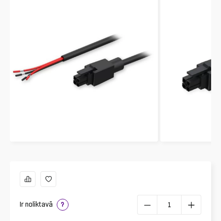
Ir noliktavā
?