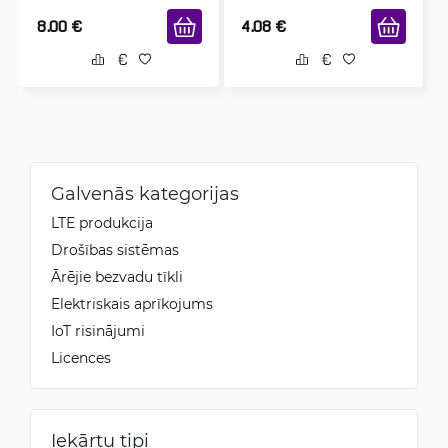
8.00
€
4.08
€
Galvenās kategorijas
LTE produkcija
Drošības sistēmas
Ārējie bezvadu tīkli
Elektriskais aprīkojums
IoT risinājumi
Licences
Iekārtu tipi