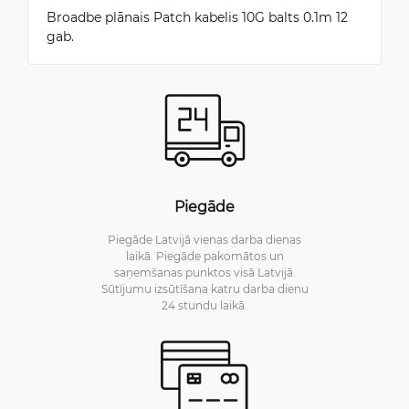
Broadbe plānais Patch kabelis 10G balts 0.1m 12
gab.
Piegāde
Piegāde Latvijā vienas darba dienas
laikā. Piegāde pakomātos un
saņemšanas punktos visā Latvijā.
Sūtījumu izsūtīšana katru darba dienu
24 stundu laikā.