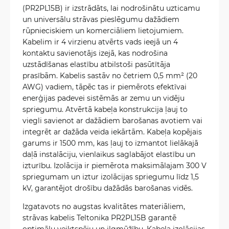
(PR2PL15B) ir izstrādāts, lai nodrošinātu uzticamu
un universālu strāvas pieslēgumu dažādiem
rūpnieciskiem un komerciāliem lietojumiem.
Kabelim ir 4 virzienu atvērts vads ieejā un 4
kontaktu savienotājs izejā, kas nodrošina
uzstādīšanas elastību atbilstoši pasūtītāja
prasībām. Kabelis sastāv no četriem 0,5 mm² (20
AWG) vadiem, tāpēc tas ir piemērots efektīvai
enerģijas padevei sistēmās ar zemu un vidēju
spriegumu. Atvērtā kabeļa konstrukcija ļauj to
viegli savienot ar dažādiem barošanas avotiem vai
integrēt ar dažāda veida iekārtām. Kabeļa kopējais
garums ir 1500 mm, kas ļauj to izmantot lielākajā
daļā instalāciju, vienlaikus saglabājot elastību un
izturību. Izolācija ir piemērota maksimālajam 300 V
spriegumam un iztur izolācijas spriegumu līdz 1,5
kV, garantējot drošību dažādās barošanas vidēs.
Izgatavots no augstas kvalitātes materiāliem,
strāvas kabelis Teltonika PR2PL15B garantē
optimālu veiktspēju un ilgmūžību. Kabeļa izolācijas