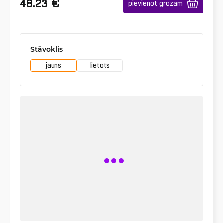
€
48.23
pievienot grozam
Stāvoklis
jauns
lietots