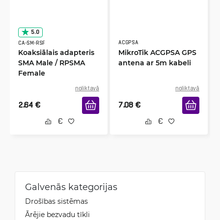
5.0
ACGPSA
CA-SM-RSF
Koaksiālais adapteris
MikroTik ACGPSA GPS
SMA Male / RPSMA
antena ar 5m kabeli
Female
noliktavā
noliktavā
2.64
€
7.08
€
Galvenās kategorijas
Drošības sistēmas
Ārējie bezvadu tīkli