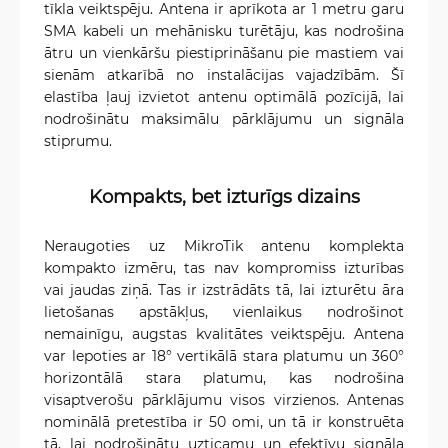
tīkla veiktspēju. Antena ir aprīkota ar 1 metru garu
SMA kabeli un mehānisku turētāju, kas nodrošina
ātru un vienkāršu piestiprināšanu pie mastiem vai
sienām atkarībā no instalācijas vajadzībām. Šī
elastība ļauj izvietot antenu optimālā pozīcijā, lai
nodrošinātu maksimālu pārklājumu un signāla
stiprumu.
Kompakts, bet izturīgs dizains
Neraugoties uz MikroTik antenu komplekta
kompakto izmēru, tas nav kompromiss izturības
vai jaudas ziņā. Tas ir izstrādāts tā, lai izturētu āra
lietošanas apstākļus, vienlaikus nodrošinot
nemainīgu, augstas kvalitātes veiktspēju. Antena
var lepoties ar 18° vertikālā stara platumu un 360°
horizontālā stara platumu, kas nodrošina
visaptverošu pārklājumu visos virzienos. Antenas
nominālā pretestība ir 50 omi, un tā ir konstruēta
tā, lai nodrošinātu uzticamu un efektīvu signāla