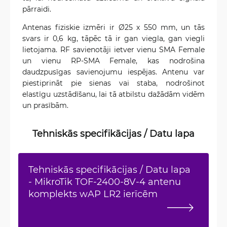
pārraidi.
Antenas fiziskie izmēri ir Ø25 x 550 mm, un tās
svars ir 0,6 kg, tāpēc tā ir gan viegla, gan viegli
lietojama. RF savienotāji ietver vienu SMA Female
un vienu RP-SMA Female, kas nodrošina
daudzpusīgas savienojumu iespējas. Antenu var
piestiprināt pie sienas vai staba, nodrošinot
elastīgu uzstādīšanu, lai tā atbilstu dažādām vidēm
un prasībām.
Tehniskās specifikācijas / Datu lapa
Tehniskās specifikācijas / Datu lapa
- MikroTik TOF-2400-8V-4 antenu
komplekts wAP LR2 ierīcēm