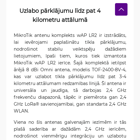
Uzlabo pārklājumu līdz pat 4
kilometru attālumā
MikroTik antenu komplekts wAP LR2 ir izstrādāts,
lai ievērojami paplašinātu tīkla pārklājumu,
nodrošinot stabilu veiktspēju dažādiem
lietojumiem, īpaši tiem, kuros tiek izmantota
MikroTik wAP LR2 ierīce. Šajā komplektā ietilpst
ārējā 8 dBi Omni antena, modelis TOF-2400-8V-4,
kas var uzlabot tīkla pārklājumu līdz pat 3-4
kilometru attālumam redzamības līnijā. Šī antena ir
universāla un jaudīga, tā darbojas 2,4 GHz
frekvenču diapazonā, tāpēc ir piemērota gan 2,4
GHz LoRa® savienojamībai, gan standarta 2,4 GHz
WLAN.
Viena no šīs antenas galvenajām iezīmēm ir tās
plašā saderība ar dažādām 2,4 GHz ierīcēm,
nodrošinot vienmērīgu integrāciju un uzlabotu