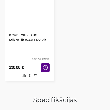
RBwAPR-2nD&R11e-LR2
MikroTik wAP LR2 kit
nav noliktavā
130.06
€
Specifikācijas