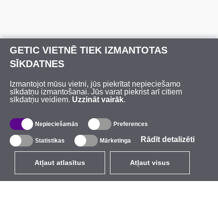
GETIC VIETNĒ TIEK IZMANTOTAS
SĪKDATNES
Izmantojot mūsu vietni, jūs piekrītat nepieciešamo
sīkdatņu izmantošanai. Jūs varat piekrist arī citiem
sīkdatņu veidiem.
Uzzināt vairāk
.
Nepieciešamās
Preferences
Rādīt detalizēti
Statistikas
Mārketinga
Atļaut atlasītus
Atļaut visus
LV
EUR
ar PVN 21%
,
Latvija