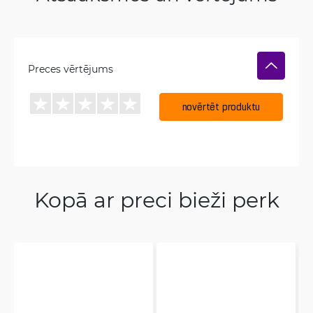
Preces vērtējums
novērtēt produktu
Kopā ar preci bieži perk