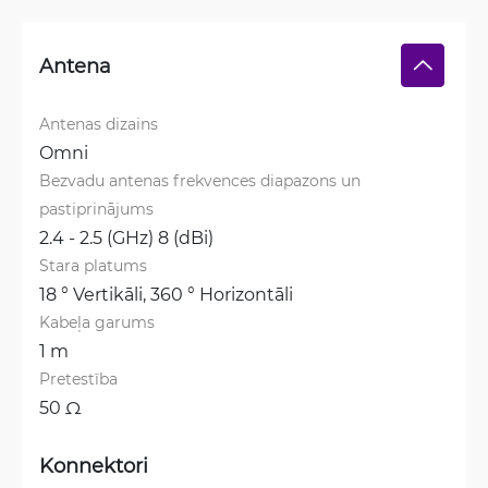
Antena
Antenas dizains
Omni
Bezvadu antenas frekvences diapazons un 
pastiprinājums
2.4 - 2.5 (GHz) 8 (dBi)
Stara platums
18 ° Vertikāli, 
360 ° Horizontāli
Kabeļa garums
1 m
Pretestība
50 Ω
Konnektori