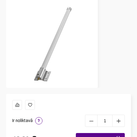
Ir noliktavā
?