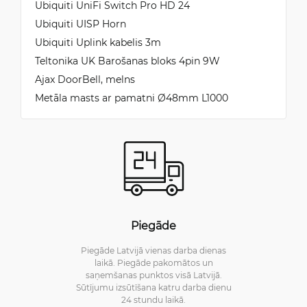
Ubiquiti UniFi Switch Pro HD 24
Ubiquiti UISP Horn
Ubiquiti Uplink kabelis 3m
Teltonika UK Barošanas bloks 4pin 9W
Ajax DoorBell, melns
Metāla masts ar pamatni Ø48mm L1000
Piegāde
Piegāde Latvijā vienas darba dienas
laikā. Piegāde pakomātos un
saņemšanas punktos visā Latvijā.
Sūtījumu izsūtīšana katru darba dienu
24 stundu laikā.