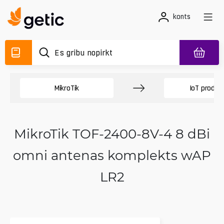
konts
MikroTik
IoT produkc
MikroTik TOF-2400-8V-4 8 dBi
omni antenas komplekts wAP
LR2