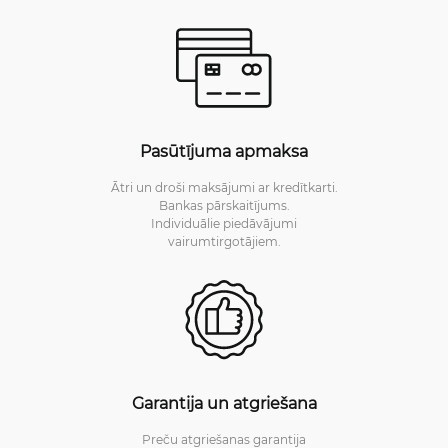
Pasūtījuma apmaksa
Ātri un droši maksājumi ar kredītkarti.
Bankas pārskaitījums.
Individuālie piedāvājumi
vairumtirgotājiem.
Garantija un atgriešana
Preču atgriešanas garantija