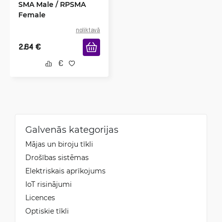
SMA Male / RPSMA
Female
noliktavā
2.64
€
Galvenās kategorijas
Mājas un biroju tīkli
Drošības sistēmas
Elektriskais aprīkojums
IoT risinājumi
Licences
Optiskie tīkli