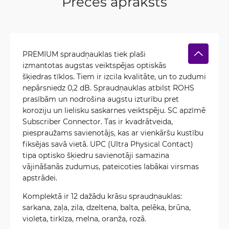
Preces apraksts
PREMIUM spraudņauklas tiek plaši
izmantotas augstas veiktspējas optiskās
šķiedras tīklos. Tiem ir izcila kvalitāte, un to zudumi
nepārsniedz 0,2 dB. Spraudņauklas atbilst ROHS
prasībām un nodrošina augstu izturību pret
koroziju un lielisku saskarnes veiktspēju. SC apzīmē
Subscriber Connector. Tas ir kvadrātveida,
piespraužams savienotājs, kas ar vienkāršu kustību
fiksējas savā vietā. UPC (Ultra Physical Contact)
tipa optisko šķiedru savienotāji samazina
vājināšanās zudumus, pateicoties labākai virsmas
apstrādei.
Komplektā ir 12 dažādu krāsu spraudņauklas:
sarkana, zaļa, zila, dzeltena, balta, pelēka, brūna,
violeta, tirkīza, melna, oranža, rozā.