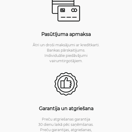
Pasūtījuma apmaksa
Ātri un droši maksājumi ar kredītkarti.
Bankas pārskaitījums.
Individuālie piedāvājumi
vairumtirgotājiem.
Garantija un atgriešana
Preču atgriešanas garantija
30 dienu laikā pēc saņēmšanas.
Preču garantijas, atgriešanas,