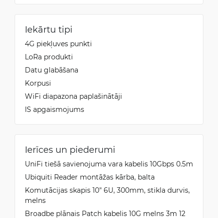
Iekārtu tipi
4G piekļuves punkti
LoRa produkti
Datu glabāšana
Korpusi
WiFi diapazona paplašinātāji
IS apgaismojums
Ierīces un piederumi
UniFi tiešā savienojuma vara kabelis 10Gbps 0.5m
Ubiquiti Reader montāžas kārba, balta
Komutācijas skapis 10" 6U, 300mm, stikla durvis,
melns
Broadbe plānais Patch kabelis 10G melns 3m 12