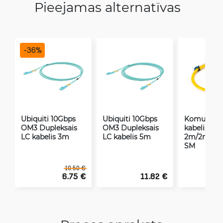
Pieejamas alternatīvas
-
36
%
Ubiquiti 10Gbps
Ubiquiti 10Gbps
Komutācij
OM3 Dupleksais
OM3 Dupleksais
kabelis LC
LC kabelis 3m
LC kabelis 5m
2m/2mm D
SM
10.50 €
6.75 €
11.82 €