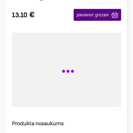
€
13.10
pievienot grozam
Produkta nosaukums