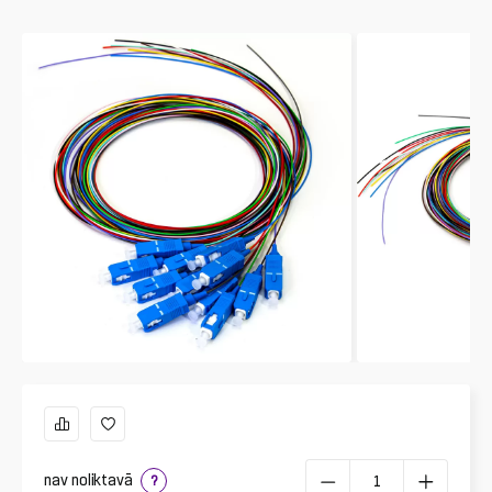
nav noliktavā
?