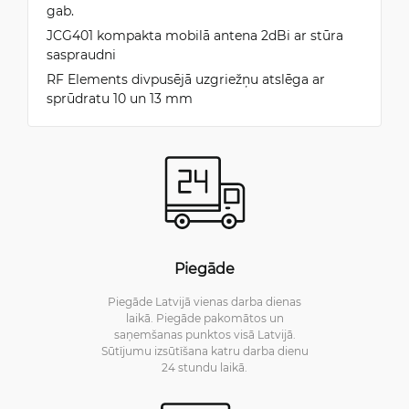
gab.
JCG401 kompakta mobilā antena 2dBi ar stūra
saspraudni
RF Elements divpusējā uzgriežņu atslēga ar
sprūdratu 10 un 13 mm
Piegāde
Piegāde Latvijā vienas darba dienas
laikā. Piegāde pakomātos un
saņemšanas punktos visā Latvijā.
Sūtījumu izsūtīšana katru darba dienu
24 stundu laikā.