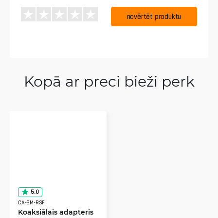
novērtēt produktu
Kopā ar preci bieži perk
5.0
CA-SM-RSF
Koaksiālais adapteris