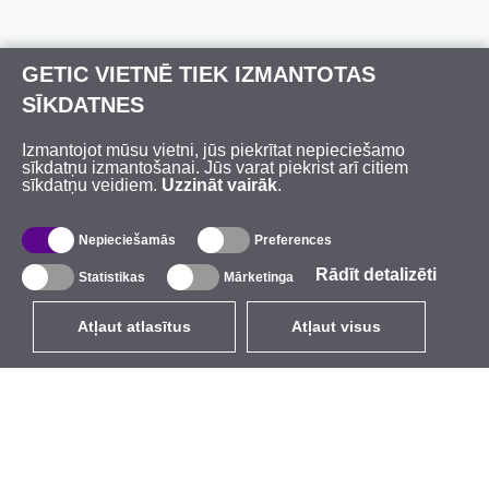
GETIC VIETNĒ TIEK IZMANTOTAS
SĪKDATNES
Izmantojot mūsu vietni, jūs piekrītat nepieciešamo
sīkdatņu izmantošanai. Jūs varat piekrist arī citiem
sīkdatņu veidiem.
Uzzināt vairāk
.
Nepieciešamās
Preferences
Rādīt detalizēti
Statistikas
Mārketinga
Atļaut atlasītus
Atļaut visus
LV
EUR
ar PVN 21%
,
Latvija