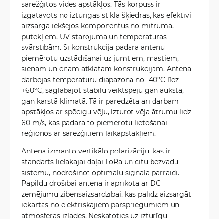
sarežģītos vides apstākļos. Tās korpuss ir
izgatavots no izturīgas stikla šķiedras, kas efektīvi
aizsargā iekšējos komponentus no mitruma,
putekļiem, UV starojuma un temperatūras
svārstībām. Šī konstrukcija padara antenu
piemērotu uzstādīšanai uz jumtiem, mastiem,
sienām un citām atklātām konstrukcijām. Antena
darbojas temperatūru diapazonā no -40°C līdz
+60°C, saglabājot stabilu veiktspēju gan aukstā,
gan karstā klimatā. Tā ir paredzēta arī darbam
apstākļos ar spēcīgu vēju, izturot vēja ātrumu līdz
60 m/s, kas padara to piemērotu lietošanai
reģionos ar sarežģītiem laikapstākļiem.
Antena izmanto vertikālo polarizāciju, kas ir
standarts lielākajai daļai LoRa un citu bezvadu
sistēmu, nodrošinot optimālu signāla pārraidi.
Papildu drošībai antena ir aprīkota ar DC
zemējumu zibensaizsardzībai, kas palīdz aizsargāt
iekārtas no elektriskajiem pārspriegumiem un
atmosfēras izlādes. Neskatoties uz izturīgu