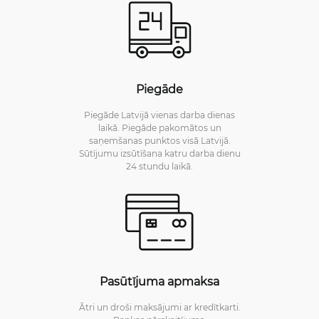
Piegāde
Piegāde Latvijā vienas darba dienas
laikā. Piegāde pakomātos un
saņemšanas punktos visā Latvijā.
Sūtījumu izsūtīšana katru darba dienu
24 stundu laikā.
Pasūtījuma apmaksa
Ātri un droši maksājumi ar kredītkarti.