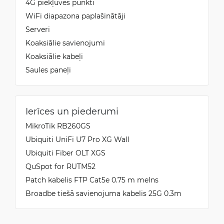
4G piekļuves punkti
WiFi diapazona paplašinātāji
Serveri
Koaksiālie savienojumi
Koaksiālie kabeļi
Saules paneļi
Ierīces un piederumi
MikroTik RB260GS
Ubiquiti UniFi U7 Pro XG Wall
Ubiquiti Fiber OLT XGS
QuSpot for RUTM52
Patch kabelis FTP Cat5e 0.75 m melns
Broadbe tiešā savienojuma kabelis 25G 0.3m