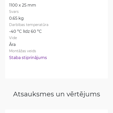
1100 x 25 mm
Svars
0.65 kg
Darbības temperatūra
-40 °C līdz 60 °C
Vide
Āra
Montāžas veids
Staba stiprinājums
Atsauksmes un vērtējums