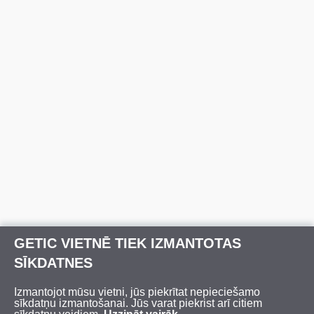
GETIC VIETNĒ TIEK IZMANTOTAS
SĪKDATNES
Izmantojot mūsu vietni, jūs piekrītat nepieciešamo
sīkdatņu izmantošanai. Jūs varat piekrist arī citiem