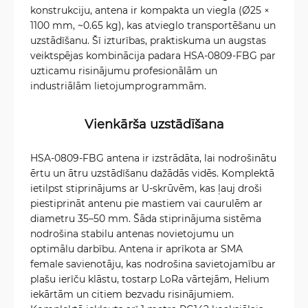
konstrukciju, antena ir kompakta un viegla (Ø25 ×
1100 mm, ~0.65 kg), kas atvieglo transportēšanu un
uzstādīšanu. Šī izturības, praktiskuma un augstas
veiktspējas kombinācija padara HSA-0809-FBG par
uzticamu risinājumu profesionālām un
industriālām lietojumprogrammām.
Vienkārša uzstādīšana
HSA-0809-FBG antena ir izstrādāta, lai nodrošinātu
ērtu un ātru uzstādīšanu dažādās vidēs. Komplektā
ietilpst stiprinājums ar U-skrūvēm, kas ļauj droši
piestiprināt antenu pie mastiem vai caurulēm ar
diametru 35–50 mm. Šāda stiprinājuma sistēma
nodrošina stabilu antenas novietojumu un
optimālu darbību. Antena ir aprīkota ar SMA
female savienotāju, kas nodrošina savietojamību ar
plašu ierīču klāstu, tostarp LoRa vārtejām, Helium
iekārtām un citiem bezvadu risinājumiem.