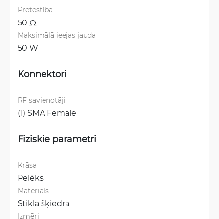
Pretestība
50 Ω
Maksimālā ieejas jauda
50 W
Konnektori
RF savienotāji
(1) SMA Female
Fiziskie parametri
Krāsa
Pelēks
Materiāls
Stikla šķiedra
Izmēri