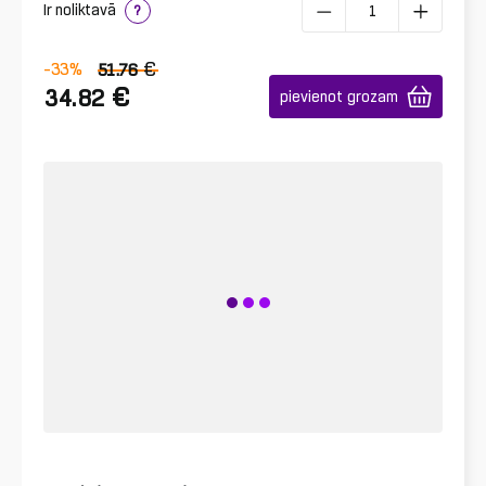
Ir noliktavā
?
€
-33
%
51.76
€
34.82
pievienot grozam