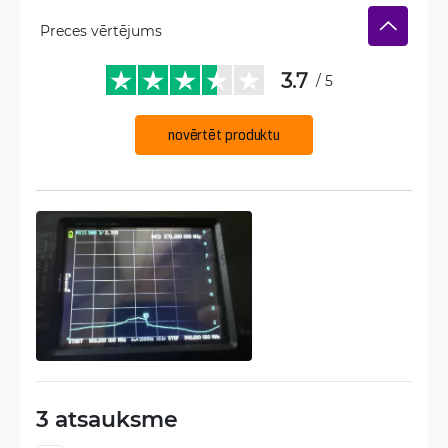
Preces vērtējums
3.7
/ 5
novērtēt produktu
3 atsauksme