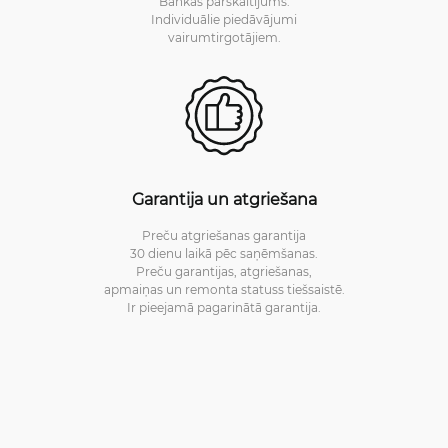
Bankas pārskaitījums.
Individuālie piedāvājumi
vairumtirgotājiem.
Garantija un atgriešana
Preču atgriešanas garantija
30 dienu laikā pēc saņēmšanas.
Preču garantijas, atgriešanas,
apmaiņas un remonta statuss tiešsaistē.
Ir pieejamā pagarinātā garantija.