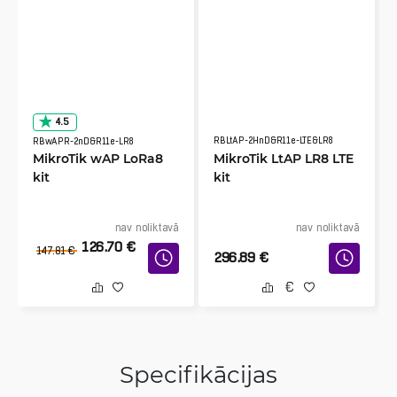
4.5
RBLtAP-2HnD&R11e-LTE&LR8
RBwAPR-2nD&R11e-LR8
MikroTik wAP LoRa8
MikroTik LtAP LR8 LTE
kit
kit
nav noliktavā
nav noliktavā
126.70
€
147.81
€
296.89
€
Specifikācijas