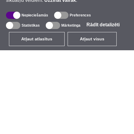
sīkdatņu veidiem.
Uzzināt vairāk
.
Nepieciešamās
Preferences
Rādīt detalizēti
Statistikas
Mārketinga
Atļaut atlasītus
Atļaut visus
LV
EUR
ar PVN 21%
,
Latvija
Katalogs
Par mums
Ārējie bezvadu tīkli
Uzņēmums
Integrētās antenas
Zīmols
WiFi 5
Pasākumi
Antenu pigteili
StarCoins