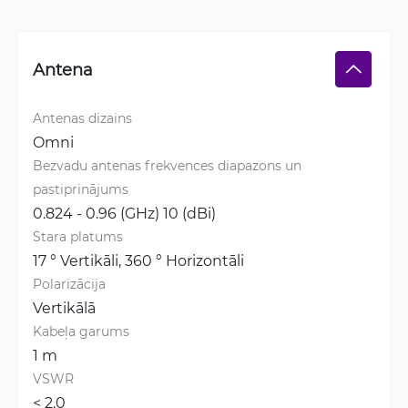
Antena
Antenas dizains
Omni
Bezvadu antenas frekvences diapazons un 
pastiprinājums
0.824 - 0.96 (GHz) 10 (dBi)
Stara platums
17 ° Vertikāli, 
360 ° Horizontāli
Polarizācija
Vertikālā
Kabeļa garums
1 m
VSWR
< 2.0