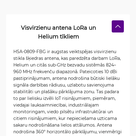
Visvirzienu antena LoRa un
Helium tīkliem
HSA-0809-FBG ir augstas veiktspējas visvirzienu
stikla šķiedras antena, kas paredzēta darbam LoRa,
Helium un citās sub-GHz bezvadu sistēmās 824–
960 MHz frekvenču diapazonā. Pateicoties 10 dBi
pastiprinājumam, antena nodrošina būtiski lielāku
signāla darbības rādiusu, uzlabotu savienojuma
stabilitāti un plašāku pārklājuma zonu. Tas padara
to par lielisku izvēli IoT risinājumiem, piemēram,
viedajai lauksaimniecībai, industriālajam
monitoringam, viedo pilsētu infrastruktūrai un
citiem risinājumiem, kur nepieciešama uzticama
sakaru nodrošināšana lielos attālumos. Antena
nodrošina 360° horizontālo pārklājumu, vienmērīgi