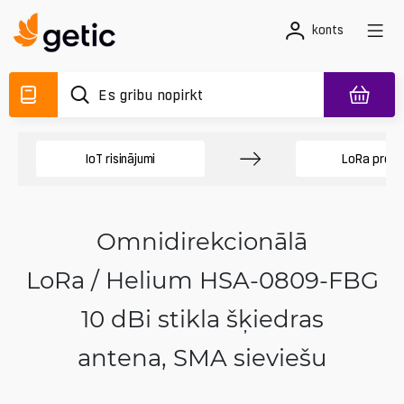
konts
IoT risinājumi
LoRa produ
Omnidirekcionālā
LoRa / Helium HSA-0809-FBG
10 dBi stikla šķiedras
antena, SMA sieviešu