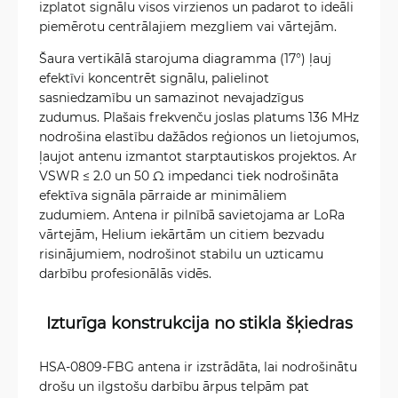
izplatot signālu visos virzienos un padarot to ideāli
piemērotu centrālajiem mezgliem vai vārtejām.
Šaura vertikālā starojuma diagramma (17°) ļauj
efektīvi koncentrēt signālu, palielinot
sasniedzamību un samazinot nevajadzīgus
zudumus. Plašais frekvenču joslas platums 136 MHz
nodrošina elastību dažādos reģionos un lietojumos,
ļaujot antenu izmantot starptautiskos projektos. Ar
VSWR ≤ 2.0 un 50 Ω impedanci tiek nodrošināta
efektīva signāla pārraide ar minimāliem
zudumiem. Antena ir pilnībā savietojama ar LoRa
vārtejām, Helium iekārtām un citiem bezvadu
risinājumiem, nodrošinot stabilu un uzticamu
darbību profesionālās vidēs.
Izturīga konstrukcija no stikla šķiedras
HSA-0809-FBG antena ir izstrādāta, lai nodrošinātu
drošu un ilgstošu darbību ārpus telpām pat