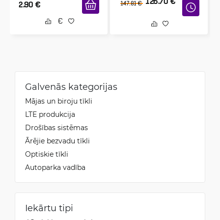
126.70
€
2.90
€
147.81
€
Galvenās kategorijas
Mājas un biroju tīkli
LTE produkcija
Drošības sistēmas
Ārējie bezvadu tīkli
Optiskie tīkli
Autoparka vadība
Iekārtu tipi