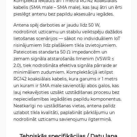
Komplektā iekļauts arī 1 metra RG142 koaksiālais
kabelis (SMA male – SMA male), kas ļauj ātri un ērti
pieslēgt antenu bez papildu aksesuāru iegādes.
Antena spēj darboties ar jaudu līdz 50 W,
nodrošinot uzticamu un stabilu veiktspēju dažādos
lietošanas scenārijos — sākot no individuāliem IoT
risinājumiem līdz plašākiem tīkla izvietojumiem.
Pateicoties standarta 50 Ω impedancēm un
zemam signāla atstarošanās līmenim (VSWR ≤
2.0), tiek nodrošināta efektīva signāla pārraide ar
minimāliem zudumiem. Komplektācijā ietilpst
RG142 koaksiālais kabelis, kura garums ir 1 metrs
un kuram ir SMA male savienotāji abos galos, kas
ļauj nekavējoties uzsākt uzstādīšanas procesu bez
nepieciešamības iegādāties papildu komponentus.
Neatkarīgi no uzstādīšanas vietas, antena palīdz
uzlabot tīkla kvalitāti, paplašināt pārklājumu un
nodrošināt uzticamu savienojumu ilgtermiņā.
Tehniskās specifikācijas / Datu lapa