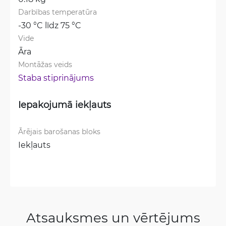
Darbības temperatūra
-30 °C līdz 75 °C
Vide
Āra
Montāžas veids
Staba stiprinājums
Iepakojumā iekļauts
Ārējais barošanas bloks
Iekļauts
Atsauksmes un vērtējums