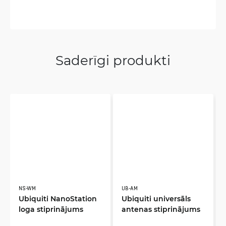
Saderīgi produkti
NS-WM
UB-AM
Ubiquiti NanoStation
Ubiquiti universāls
loga stiprinājums
antenas stiprinājums