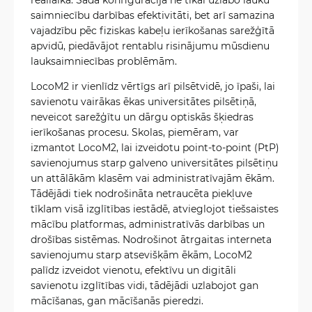
saimniecību darbības efektivitāti, bet arī samazina
vajadzību pēc fiziskas kabeļu ierīkošanas sarežģītā
apvidū, piedāvājot rentablu risinājumu mūsdienu
lauksaimniecības problēmām.
LocoM2 ir vienlīdz vērtīgs arī pilsētvidē, jo īpaši, lai
savienotu vairākas ēkas universitātes pilsētiņā,
neveicot sarežģītu un dārgu optiskās šķiedras
ierīkošanas procesu. Skolas, piemēram, var
izmantot LocoM2, lai izveidotu point-to-point (PtP)
savienojumus starp galveno universitātes pilsētiņu
un attālākām klasēm vai administratīvajām ēkām.
Tādējādi tiek nodrošināta netraucēta piekļuve
tīklam visā izglītības iestādē, atvieglojot tiešsaistes
mācību platformas, administratīvās darbības un
drošības sistēmas. Nodrošinot ātrgaitas interneta
savienojumu starp atsevišķām ēkām, LocoM2
palīdz izveidot vienotu, efektīvu un digitāli
savienotu izglītības vidi, tādējādi uzlabojot gan
mācīšanas, gan mācīšanās pieredzi.