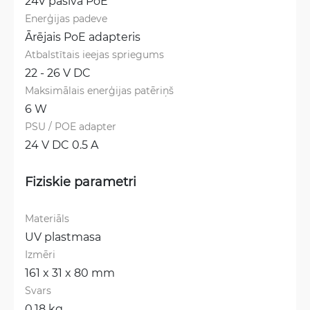
24V pasīvā PoE
Enerģijas padeve
Ārējais PoE adapteris
Atbalstītais ieejas spriegums
22 - 26 V DC
Maksimālais enerģijas patēriņš
6 W
PSU / POE adapter
24 V DC 0.5 A
Fiziskie parametri
Materiāls
UV plastmasa
Izmēri
161 x 31 x 80 mm
Svars
0.18 kg