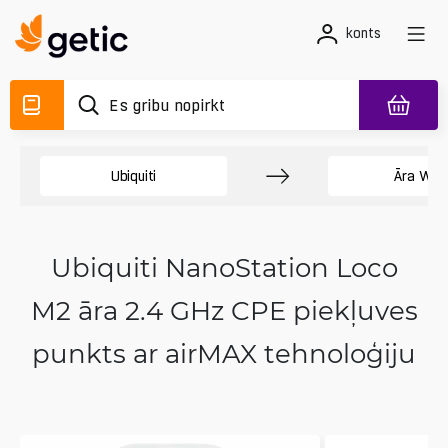
konts
Ubiquiti
Āra Wi-F
Ubiquiti NanoStation Loco
M2 āra 2.4 GHz CPE piekļuves
punkts ar airMAX tehnoloģiju