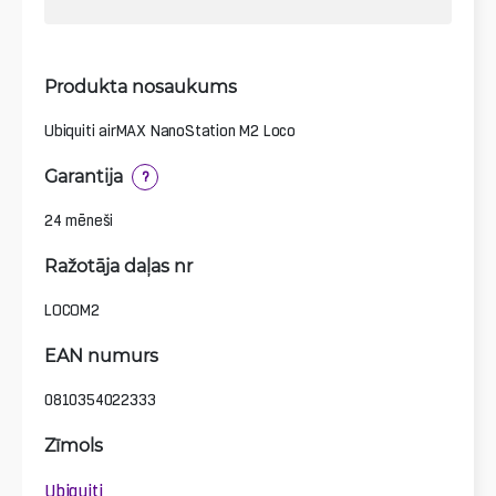
Produkta nosaukums
Ubiquiti airMAX NanoStation M2 Loco
Garantija
?
24 mēneši
Ražotāja daļas nr
LOCOM2
EAN numurs
0810354022333
Zīmols
Ubiquiti