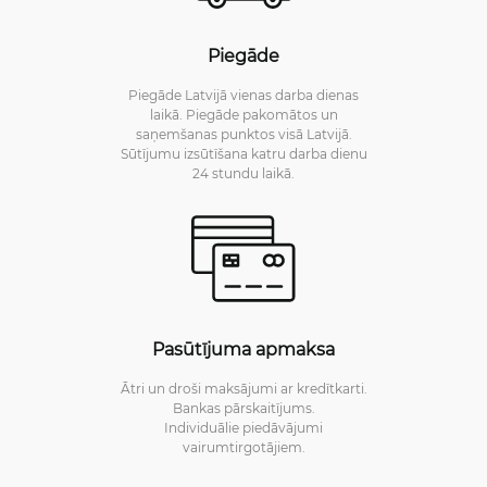
Piegāde
Piegāde Latvijā vienas darba dienas
laikā. Piegāde pakomātos un
saņemšanas punktos visā Latvijā.
Sūtījumu izsūtīšana katru darba dienu
24 stundu laikā.
Pasūtījuma apmaksa
Ātri un droši maksājumi ar kredītkarti.
Bankas pārskaitījums.
Individuālie piedāvājumi
vairumtirgotājiem.