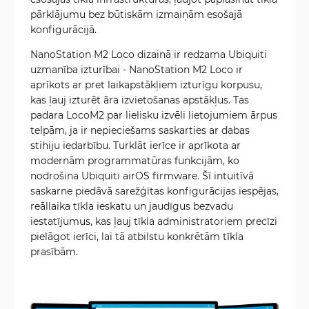
pārklājumu bez būtiskām izmaiņām esošajā
konfigurācijā.
NanoStation M2 Loco dizainā ir redzama Ubiquiti
uzmanība izturībai - NanoStation M2 Loco ir
aprīkots ar pret laikapstākļiem izturīgu korpusu,
kas ļauj izturēt āra izvietošanas apstākļus. Tas
padara LocoM2 par lielisku izvēli lietojumiem ārpus
telpām, ja ir nepieciešams saskarties ar dabas
stihiju iedarbību. Turklāt ierīce ir aprīkota ar
modernām programmatūras funkcijām, ko
nodrošina Ubiquiti airOS firmware. Šī intuitīvā
saskarne piedāvā sarežģītas konfigurācijas iespējas,
reāllaika tīkla ieskatu un jaudīgus bezvadu
iestatījumus, kas ļauj tīkla administratoriem precīzi
pielāgot ierīci, lai tā atbilstu konkrētām tīkla
prasībām.