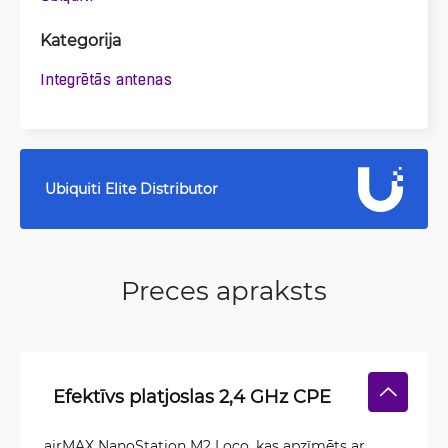
Kategorija
Integrētās antenas
Ubiquiti Elite Distributor
Preces apraksts
Efektīvs platjoslas 2,4 GHz CPE
airMAX NanoStation M2 Loco, kas apzīmēts ar