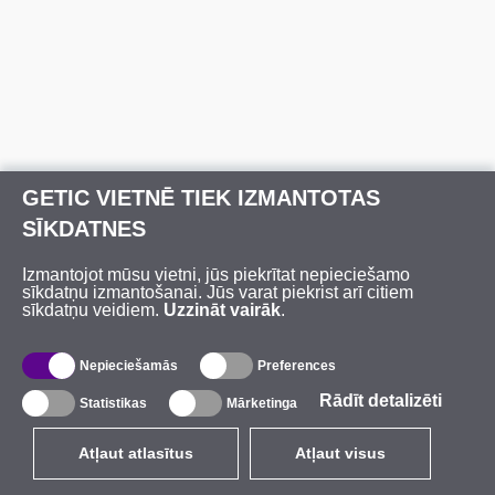
GETIC VIETNĒ TIEK IZMANTOTAS
SĪKDATNES
Izmantojot mūsu vietni, jūs piekrītat nepieciešamo
sīkdatņu izmantošanai. Jūs varat piekrist arī citiem
sīkdatņu veidiem.
Uzzināt vairāk
.
Nepieciešamās
Preferences
Rādīt detalizēti
Statistikas
Mārketinga
Atļaut atlasītus
Atļaut visus