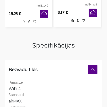
noliktavā
noliktavā
8.17
€
19.25
€
Specifikācijas
Bezvadu tīkls
Paaudze
WiFi 4
Standarti
airMAX