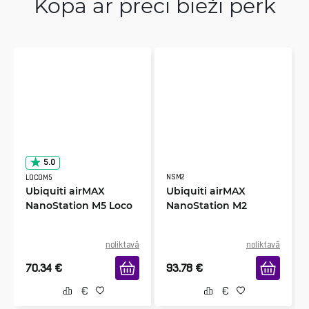
Kopā ar preci bieži perk
5.0
NSM2
LOCOM5
Ubiquiti airMAX
Ubiquiti airMAX
NanoStation M5 Loco
NanoStation M2
noliktavā
noliktavā
70.34
€
93.78
€