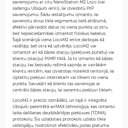
savienojumu ar citu NanoStation M2 Loco (vai
saderīgu Ubiquiti ierīci), lai izveidotu PtP
savienojumu. Šādu iestatījumu izmanto, lai
savienotu divus tīkla segmentus lielā attālumā,
efektīvi pārraidot datus no viena punkta uz otru
bez nepieciešamības izmantot fiziskus kabeļus.
Šajā scenārijā viena LocoM2 ierīce darbojas kā
raidītājs, bet otra kā uztvērējs. LocoM2 var
izmantot arī kā bāzes staciju (piekļuves punktu) vai
klientu (staciju) PtMP tīklā. Ja to izmanto kā bāzes
staciju, tas bezvadu režīmā sazinās ar vairākām
klientu ierīcēm, kas izvietotas noteiktā teritorijā, lai
izplatītu piekļuvi internetam vai tīklam no viena
punkta. Savukārt kā klients tas savienojas ar
centrālo bāzes staciju, lai saņemtu piekļuvi tīklam.
LocoM2 ir precīzi izstrādāts, un tajā ir integrēta
Ubiquiti patentētā airMAX tehnoloģija, kas izmanto
laika dalīšanas daudzkārtējas piekļuves (TDMA)
protokolu. Šis uzlabotais protokols uzlabo tīkla
veiktspēju, nodrošinot efektīvāku joslas platuma