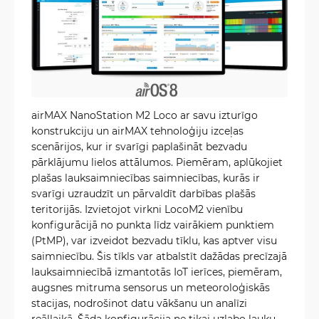
airMAX NanoStation M2 Loco ar savu izturīgo
konstrukciju un airMAX tehnoloģiju izceļas
scenārijos, kur ir svarīgi paplašināt bezvadu
pārklājumu lielos attālumos. Piemēram, aplūkojiet
plašas lauksaimniecības saimniecības, kurās ir
svarīgi uzraudzīt un pārvaldīt darbības plašās
teritorijās. Izvietojot virkni LocoM2 vienību
konfigurācijā no punkta līdz vairākiem punktiem
(PtMP), var izveidot bezvadu tīklu, kas aptver visu
saimniecību. Šis tīkls var atbalstīt dažādas precīzajā
lauksaimniecībā izmantotās IoT ierīces, piemēram,
augsnes mitruma sensorus un meteoroloģiskās
stacijas, nodrošinot datu vākšanu un analīzi
reāllaikā. Šāda konfigurācija ne tikai uzlabo lauku