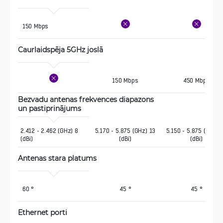
 150 Mbps
Caurlaidspēja 5GHz joslā 
150 Mbps
450 Mbps
Bezvadu antenas frekvences diapazons 
un pastiprinājums
2.412 - 2.462 (GHz) 8 
5.170 - 5.875 (GHz) 13
5.150 - 5.875 (GHz) 
(dBi)
(dBi)
(dBi)
Antenas stara platums
 60 °
45 °
45 °
Ethernet porti