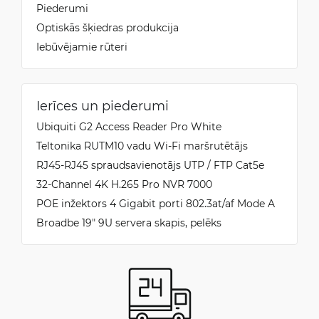
Piederumi
Optiskās šķiedras produkcija
Iebūvējamie rūteri
Ierīces un piederumi
Ubiquiti G2 Access Reader Pro White
Teltonika RUTM10 vadu Wi-Fi maršrutētājs
RJ45-RJ45 spraudsavienotājs UTP / FTP Cat5e
32-Channel 4K H.265 Pro NVR 7000
POE inžektors 4 Gigabit porti 802.3at/af Mode A
Broadbe 19″ 9U servera skapis, pelēks