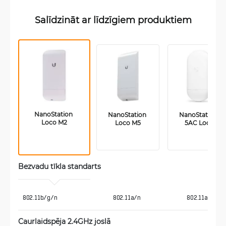
Salīdzināt ar līdzīgiem produktiem
NanoStation 
NanoStation 
NanoStation 
Loco M2
Loco M5
5AC Loco
Bezvadu tīkla standarts
 802.11b/g/n
802.11a/n
802.11ac
Caurlaidspēja 2.4GHz joslā 