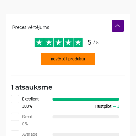
Preces vērtējums
5
/ 5
novērtēt produktu
1 atsauksme
Excellent
100
%
Trustpilot
—
1
Great
0
%
Average