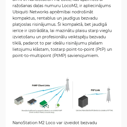
ražošanas daļas numuru LocoM2, ir apliecinājums
Ubiquiti Networks apņēmībai nodrošināt
kompaktus, rentablus un jaudīgus bezvadu
platjoslas risinājumus. Šī kompaktā, bet jaudīgā
ierīce ir izstrādāta, lai mazinātu plaisu starp vieglu
izvietošanu un profesionālu veiktspēju bezvadu
tīklā, padarot to par ideālu risinājumu plašam
lietojumu klāstam, tostarp point-to-point (PtP) un
point-to-multipoint (PtMP) savienojumiem.
NanoStation M2 Loco var izveidot bezvadu