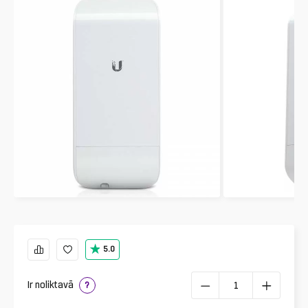
5.0
Ir noliktavā
?