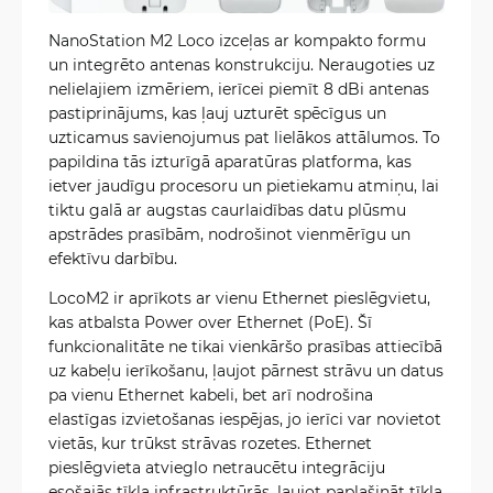
NanoStation M2 Loco izceļas ar kompakto formu
un integrēto antenas konstrukciju. Neraugoties uz
nelielajiem izmēriem, ierīcei piemīt 8 dBi antenas
pastiprinājums, kas ļauj uzturēt spēcīgus un
uzticamus savienojumus pat lielākos attālumos. To
papildina tās izturīgā aparatūras platforma, kas
ietver jaudīgu procesoru un pietiekamu atmiņu, lai
tiktu galā ar augstas caurlaidības datu plūsmu
apstrādes prasībām, nodrošinot vienmērīgu un
efektīvu darbību.
LocoM2 ir aprīkots ar vienu Ethernet pieslēgvietu,
kas atbalsta Power over Ethernet (PoE). Šī
funkcionalitāte ne tikai vienkāršo prasības attiecībā
uz kabeļu ierīkošanu, ļaujot pārnest strāvu un datus
pa vienu Ethernet kabeli, bet arī nodrošina
elastīgas izvietošanas iespējas, jo ierīci var novietot
vietās, kur trūkst strāvas rozetes. Ethernet
pieslēgvieta atvieglo netraucētu integrāciju
esošajās tīkla infrastruktūrās, ļaujot paplašināt tīkla