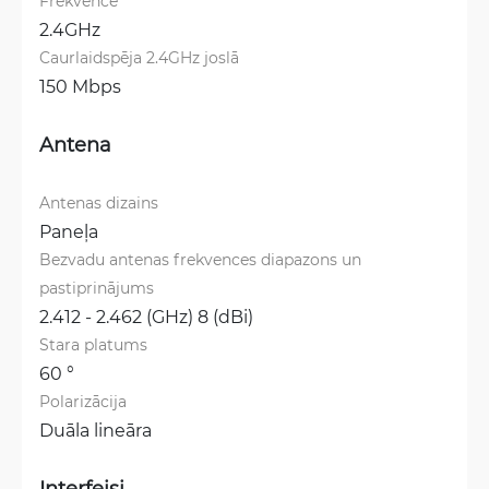
Frekvence
2.4GHz
Caurlaidspēja 2.4GHz joslā
150 Mbps
Antena
Antenas dizains
Paneļa
Bezvadu antenas frekvences diapazons un 
pastiprinājums
2.412 - 2.462 (GHz) 8 (dBi)
Stara platums
60 °
Polarizācija
Duāla lineāra
Interfeisi