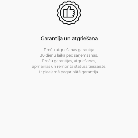
Garantija un atgriešana
Preču atgriešanas garantija
30 dienu laikā pēc saņēmšanas.
Preču garantijas, atgriešanas,
apmaiņas un remonta statuss tiešsaistē.
Ir pieejamā pagarinātā garantija.