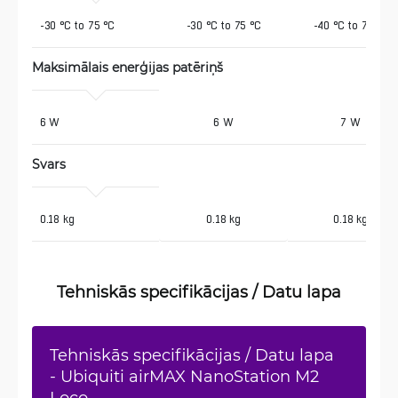
 -30 °C to 75 °C
-30 °C to 75 °C
-40 °C to 70 °C
Maksimālais enerģijas patēriņš
 6 W
6 W
7 W
Svars 
 0.18 kg
0.18 kg
0.18 kg
Tehniskās specifikācijas / Datu lapa
Tehniskās specifikācijas / Datu lapa
- Ubiquiti airMAX NanoStation M2
Loco