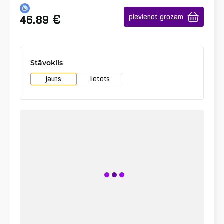
€
pievienot grozam
46.89
Stāvoklis
jauns
lietots