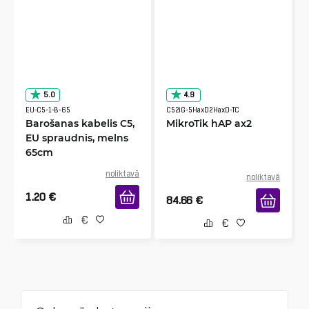
5.0
4.9
EU-C5-1-B-65
C52iG-5HaxD2HaxD-TC
Barošanas kabelis C5,
MikroTik hAP ax2
EU spraudnis, melns
65cm
noliktavā
noliktavā
1.20
€
84.66
€