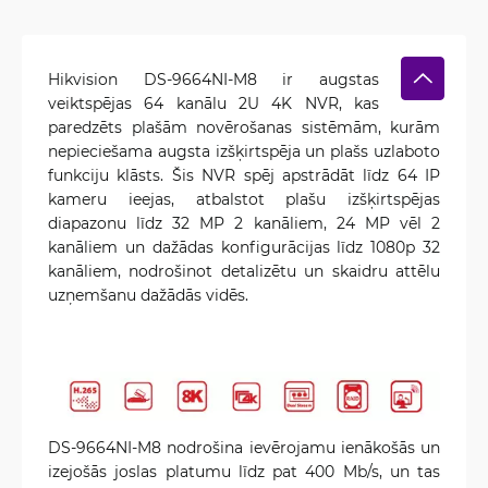
Hikvision DS-9664NI-M8 ir augstas
veiktspējas 64 kanālu 2U 4K NVR, kas
paredzēts plašām novērošanas sistēmām, kurām
nepieciešama augsta izšķirtspēja un plašs uzlaboto
funkciju klāsts. Šis NVR spēj apstrādāt līdz 64 IP
kameru ieejas, atbalstot plašu izšķirtspējas
diapazonu līdz 32 MP 2 kanāliem, 24 MP vēl 2
kanāliem un dažādas konfigurācijas līdz 1080p 32
kanāliem, nodrošinot detalizētu un skaidru attēlu
uzņemšanu dažādās vidēs.
DS-9664NI-M8 nodrošina ievērojamu ienākošās un
izejošās joslas platumu līdz pat 400 Mb/s, un tas