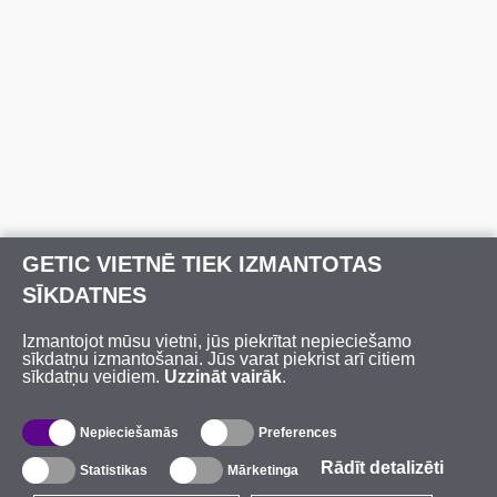
GETIC VIETNĒ TIEK IZMANTOTAS
SĪKDATNES
Izmantojot mūsu vietni, jūs piekrītat nepieciešamo
sīkdatņu izmantošanai. Jūs varat piekrist arī citiem
sīkdatņu veidiem.
Uzzināt vairāk
.
Nepieciešamās
Preferences
Rādīt detalizēti
Statistikas
Mārketinga