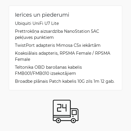
Ierīces un piederumi
Ubiquiti UniFi U7 Lite
Prettrokšņa aizsardzība NanoStation 5AC
pekļuves punktiem
TwistPort adapteris Mimosa C5x iekārtām
Koaksiālais adapteris, RPSMA Female / RPSMA
Female
Teltonika OBD barošanas kabelis
FMB001/FMB010 izsekotājiem
Broadbe plānais Patch kabelis 10G zils 1m 12 gab.