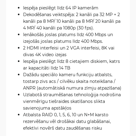
Iespēja pieslēgt līdz 64 IP kamerām
Dekodēšanas veiktspēja: 2 kanāli pa 32 MP + 2
kanāli pa 8 MP/ 10 kanāli pa 8 MP/ 20 kanāli pa
4 MP/ 40 kanāli pa 1080p (30 fps).
Ienākošās joslas platums līdz 400 Mbps un
izejošās joslas platums līdz 400 Mbps.
2 HDMI interfeisi un 2 VGA interfeisi, 8K vai
divas 4K video izejas
Iespēja pieslēgt līdz 8 cietajiem diskiem, katrs
ar kapacitāti līdz 14 TB
Dažādu speciālo kameru funkciju atbalsts,
tostarp zivs acs / cilvēku skaita noteikšana /
ANPR (automātiskā numura zīmju atpazīšana)
Uzlabotā straumēšanas tehnoloģija nodrošina
vienmērīgu tiešraides skatīšanos slikta
savienojuma apstākļos
Atbalsta RAID 0, 1, 5, 6, 10 un N+M karsto
rezervēšanu vēl drošākai datu glabāšanai,
efektīvi novērš datu zaudēšanas risku