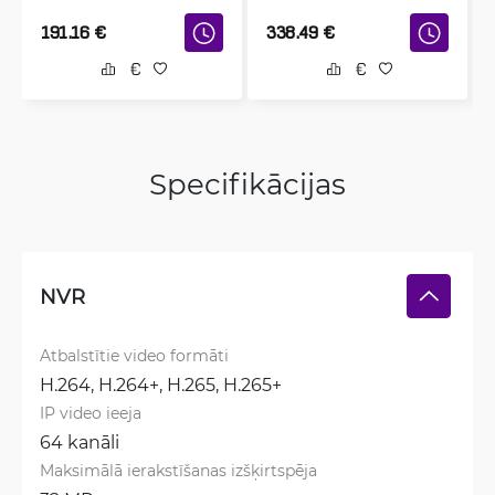
191.16
€
338.49
€
Specifikācijas
NVR
Atbalstītie video formāti
H.264, 
H.264+, 
H.265, 
H.265+
IP video ieeja
64 kanāli
Maksimālā ierakstīšanas izšķirtspēja