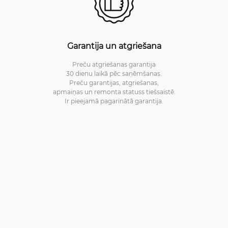
Garantija un atgriešana
Preču atgriešanas garantija
30 dienu laikā pēc saņēmšanas.
Preču garantijas, atgriešanas,
apmaiņas un remonta statuss tiešsaistē.
Ir pieejamā pagarinātā garantija.