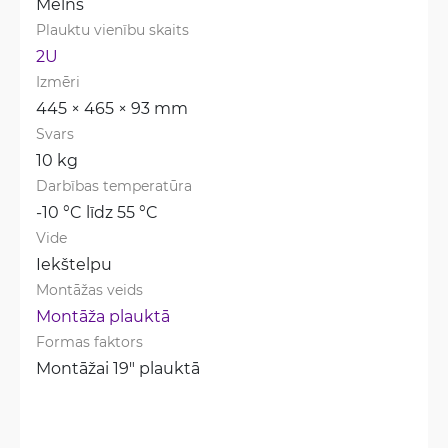
Melns
Plauktu vienību skaits
2U
Izmēri
445 × 465 × 93 mm
Svars
10 kg
Darbības temperatūra
-10 °C līdz 55 °C
Vide
Iekštelpu
Montāžas veids
Montāža plauktā
Formas faktors
Montāžai 19" plauktā