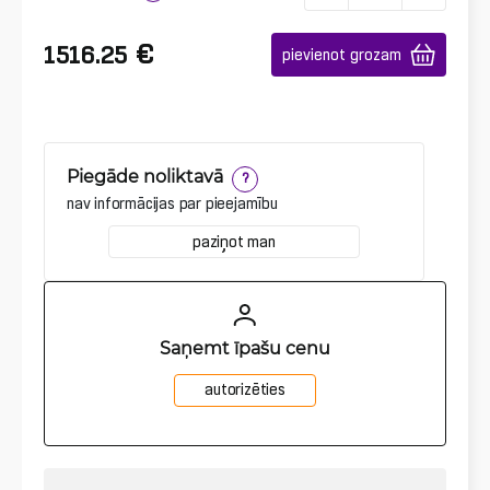
€
1516.25
pievienot grozam
Piegāde noliktavā
?
nav informācijas par pieejamību
paziņot man
Saņemt īpašu cenu
autorizēties