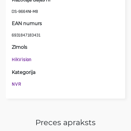
DS-9664NI-M8
EAN numurs
6931847183431
Zīmols
HikVision
Kategorija
NVR
Preces apraksts