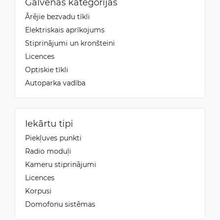
Galvenās kategorijas
Ārējie bezvadu tīkli
Elektriskais aprīkojums
Stiprinājumi un kronšteini
Licences
Optiskie tīkli
Autoparka vadība
Iekārtu tipi
Piekļuves punkti
Radio moduļi
Kameru stiprinājumi
Licences
Korpusi
Domofonu sistēmas