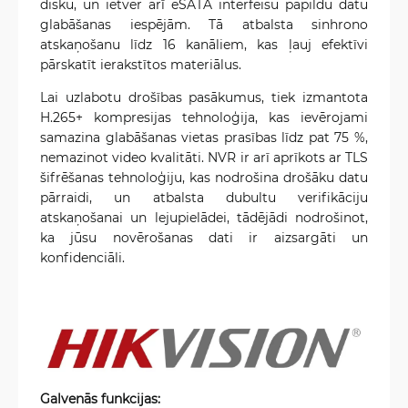
disku, un ietver arī eSATA interfeisu papildu datu
glabāšanas iespējām. Tā atbalsta sinhrono
atskaņošanu līdz 16 kanāliem, kas ļauj efektīvi
pārskatīt ierakstītos materiālus.
Lai uzlabotu drošības pasākumus, tiek izmantota
H.265+ kompresijas tehnoloģija, kas ievērojami
samazina glabāšanas vietas prasības līdz pat 75 %,
nemazinot video kvalitāti. NVR ir arī aprīkots ar TLS
šifrēšanas tehnoloģiju, kas nodrošina drošāku datu
pārraidi, un atbalsta dubultu verifikāciju
atskaņošanai un lejupielādei, tādējādi nodrošinot,
ka jūsu novērošanas dati ir aizsargāti un
konfidenciāli.
Galvenās funkcijas: