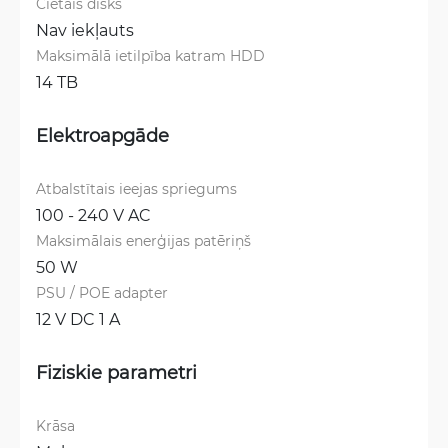
Cietais disks
Nav iekļauts
Maksimālā ietilpība katram HDD
14 TB
Elektroapgāde
Atbalstītais ieejas spriegums
100 - 240 V AC
Maksimālais enerģijas patēriņš
50 W
PSU / POE adapter
12 V DC 1 A
Fiziskie parametri
Krāsa