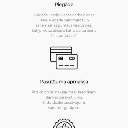
Piegāde
Piegāde Latvijā vienas darba dienas
laikā. Piegāde pakomātos un
saņemšanas punktos visā Latvijā.
Sūtījumu izsūtīšana katru darba dienu
24 stundu laikā.
Pasūtījuma apmaksa
Ātri un droši maksājumi ar kredītkarti.
Bankas pārskaitījums.
Individuālie piedāvājumi
vairumtirgotājiem.