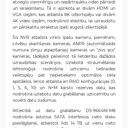
atvieglo vienmērīgu un nepārtrauktu video pārraidi
un ierakstīšanu. Tā ir aprīkota ar divām HDMI un
VGA izejām, kas atbalsta 8K izšķirtspēju vai divām
4K video izejām, nodrošinot elastību, lai uzraudzītu
un pārskatītu ierakstus īpaši augstā izšķirtspējā.
Šis NVR atbalsta virkni īpašu kameru, piemēram,
cilvēku skaitīšanas kameras, ANPR (automātiskās
numura zīmju atpazīšanas) kameras un "zivs acs"
kameras, tādējādi palielinot tā lietderību dažādos
uzraudzības scenārijos. Uzlabotā straumēšanas
tehnoloģija nodrošina uzticamu tiešraides
veiktspēju pat nepietiekami optimālos tīkla
apstākļos. Ierīce atbalsta arī RAID konfigurācijas (0,
1, 5, 6, 10) un N+M karsto rezerves daļu, kas
nodrošina uzlabotu datu glabāšanas uzticamību un
novērš datu zudumus.
Attiecībā uz datu glabāšanu DS-9664NI-M8
nodrošina astoņus SATA interfeisus cieto disku
pieslēgšanai, atbalstot līdz 14 TB uz vienu cieto