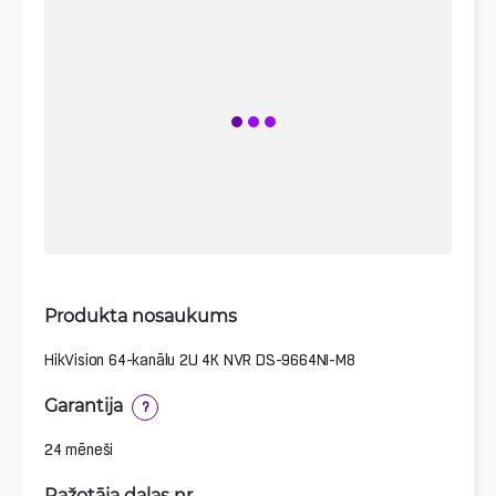
Produkta nosaukums
HikVision 64-kanālu 2U 4K NVR DS-9664NI-M8
Garantija
?
24 mēneši
Ražotāja daļas nr