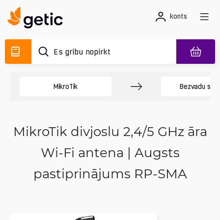
konts
MikroTik
Bezvadu sis
MikroTik divjoslu 2,4/5 GHz āra
Wi‑Fi antena | Augsts
pastiprinājums RP-SMA