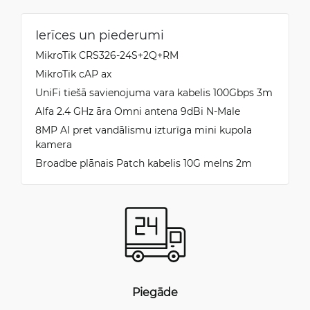
Ierīces un piederumi
MikroTik CRS326-24S+2Q+RM
MikroTik cAP ax
UniFi tiešā savienojuma vara kabelis 100Gbps 3m
Alfa 2.4 GHz āra Omni antena 9dBi N-Male
8MP AI pret vandālismu izturīga mini kupola
kamera
Broadbe plānais Patch kabelis 10G melns 2m
Piegāde