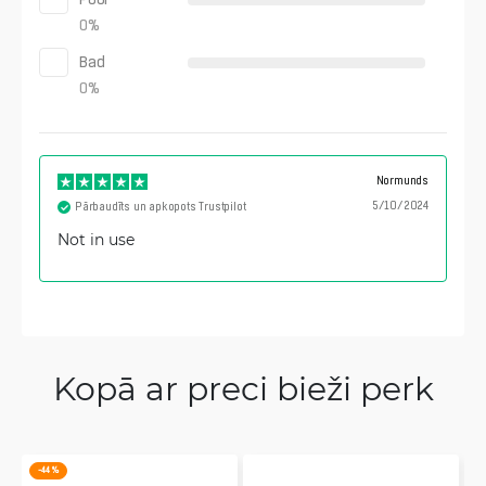
0
%
Bad
0
%
Normunds
5/10/2024
Pārbaudīts un apkopots Trustpilot
Not in use
Kopā ar preci bieži perk
-44 %