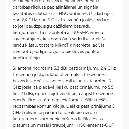
ideāli piemērota bezvadu piekļuves punktu
darbības rādiusa paplašināšanai un signāla
kvalitātes uzlabošanai. HGO-antena-OUT darbojas
gan 2,4 GHz, gan 5 GHz frekvenču joslās, padarot
to ļoti daudzpusīgu dažādiem bezvadu
lietojumiem. Tā ir aprīkota ar RP-SMA vīriešu
savienotājiem, kas nodrošina saderību ar plašu
ierīču klāstu, tostarp MikroTik NetMetal ac², lai
izveidotu jaudīgu divjoslu piekļuves punkta
konfigurāciju.
Šī antena nodrošina 3,3 dBi pastiprinājumu 2,4 GHz
frekvenču joslā, uzlabojot zemākas frekvences
bezvadu signālu sasniedzamību un uzticamību. 5
GHz joslai tā piedāvā lielāku pastiprinājumu no 5,5
līdz 7,1 dBi, optimizējot veiktspēju augstfrekvences
operācijām, kurām nepieciešama tiešāka tiešās
redzamības komunikācija. Lielāks pastiprinājums 5
GHz frekvencē padara to ideāli piemērotu
lietojumiem, kam nepieciešams lielāks joslas
platums un mazāki traucējumi. HGO-antenas-OUT