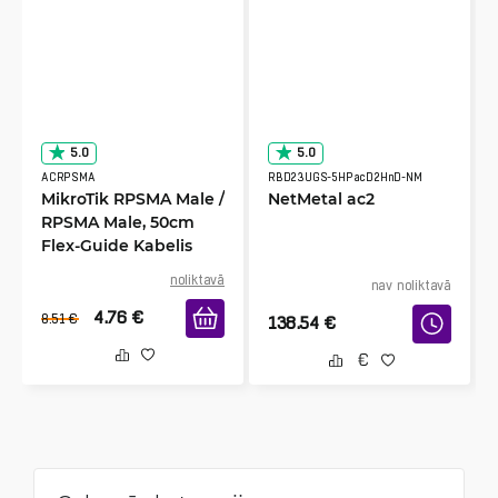
5.0
5.0
ACRPSMA
RBD23UGS-5HPacD2HnD-NM
MikroTik RPSMA Male /
NetMetal ac2
RPSMA Male, 50cm
Flex-Guide Kabelis
noliktavā
nav noliktavā
4.76
€
8.51
€
138.54
€