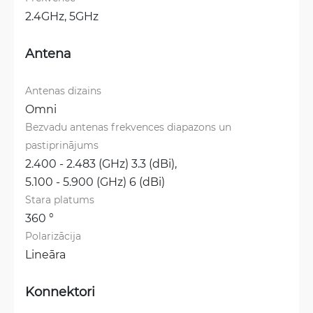
2.4GHz, 
5GHz
Antena
Antenas dizains
Omni
Bezvadu antenas frekvences diapazons un 
pastiprinājums
2.400 - 2.483 (GHz) 3.3 (dBi), 
5.100 - 5.900 (GHz) 6 (dBi)
Stara platums
360 °
Polarizācija
Lineāra
Konnektori