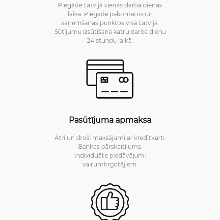
Piegāde Latvijā vienas darba dienas
laikā. Piegāde pakomātos un
saņemšanas punktos visā Latvijā.
Sūtījumu izsūtīšana katru darba dienu
24 stundu laikā.
Pasūtījuma apmaksa
Ātri un droši maksājumi ar kredītkarti.
Bankas pārskaitījums.
Individuālie piedāvājumi
vairumtirgotājiem.