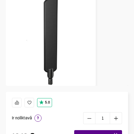
5.0
Ir noliktavā
?