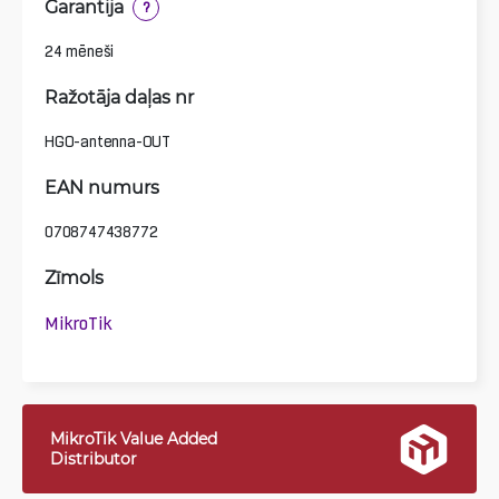
Garantija
?
24 mēneši
Ražotāja daļas nr
HGO-antenna-OUT
EAN numurs
0708747438772
Zīmols
MikroTik
MikroTik Value Added
Distributor