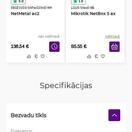
5.0
1.0
RBD23UGS-5HPacD2HnD-NM
L11UG-5HaxD-NB
NetMetal ac2
Mikrotik NetBox 5 ax
nav noliktavā
noliktavā
138.54
€
95.55
€
Specifikācijas
Bezvadu tīkls
Frekvence