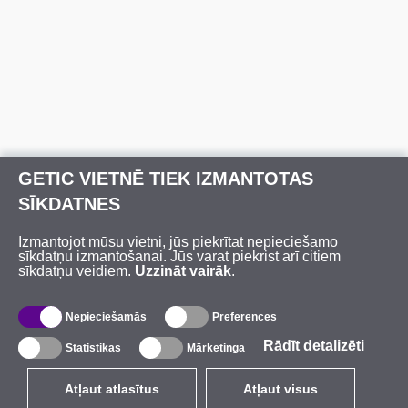
GETIC VIETNĒ TIEK IZMANTOTAS
SĪKDATNES
Izmantojot mūsu vietni, jūs piekrītat nepieciešamo
sīkdatņu izmantošanai. Jūs varat piekrist arī citiem
sīkdatņu veidiem.
Uzzināt vairāk
.
Nepieciešamās
Preferences
Rādīt detalizēti
Statistikas
Mārketinga
Atļaut atlasītus
Atļaut visus