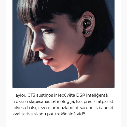
Haylou GT3 austiņos ir iebūvēta DSP inteliģentā
trokšņu slāpēšanas tehnoloģija, kas precīzi atpazīst
cilvēka balsi, ievērojami uzlabojot sarunu. Izbaudiet
kvalitatīvu skaņu pat trokšņainā vidē.