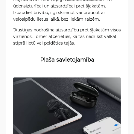
ūdensizturībai un aizsardzībai pret šļakatām.
Izbaudiet brīvību, ilgi skrienot vai braucot ar
velosipēdu lietus laikā, bez liekām raizēm.
*Austiņas nodrošina aizsardzību pret šļakatām visos
virzienos. Tomēr atcerieties, ka tās nedrīkst valkāt
stiprā lietū vai peldēties tajās.
Plaša savietojamība