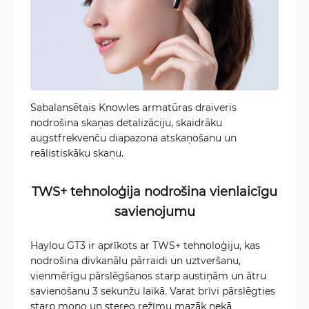
Sabalansētais Knowles armatūras draiveris
nodrošina skaņas detalizāciju, skaidrāku
augstfrekvenču diapazona atskaņošanu un
reālistiskāku skaņu.
TWS+ tehnoloģija nodrošina vienlaicīgu
savienojumu
Haylou GT3 ir aprīkots ar TWS+ tehnoloģiju, kas
nodrošina divkanālu pārraidi un uztveršanu,
vienmērīgu pārslēgšanos starp austiņām un ātru
savienošanu 3 sekunžu laikā. Varat brīvi pārslēgties
starp mono un stereo režīmu mazāk nekā