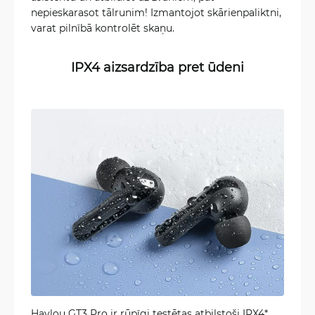
nepieskarasot tālrunim! Izmantojot skārienpaliktni,
varat pilnībā kontrolēt skaņu.
IPX4 aizsardzība pret ūdeni
Haylou GT3 Pro ir rūpīgi testētas atbilstoši IPX4*