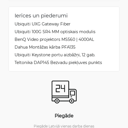
Ierīces un piederumi
Ubiquiti UXG Gateway Fiber
Ubiquiti 100G SR4 MM optiskais modulis
BenQ Video projektors MS560 | 4000AL
Dahua Montāžas kārba PFA135
Ubiquiti Keystone portu aizbāžņi, 12 gab.
Teltonika DAP145 Bezvadu piekļuves punkts
Piegāde
Piegāde Latvijā vienas darba dienas