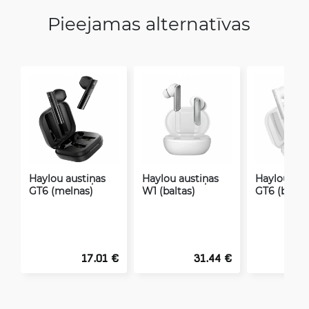
Pieejamas alternatīvas
Haylou austiņas
Haylou austiņas
Haylou aus
GT6 (melnas)
W1 (baltas)
GT6 (baltas
17.01 €
31.44 €