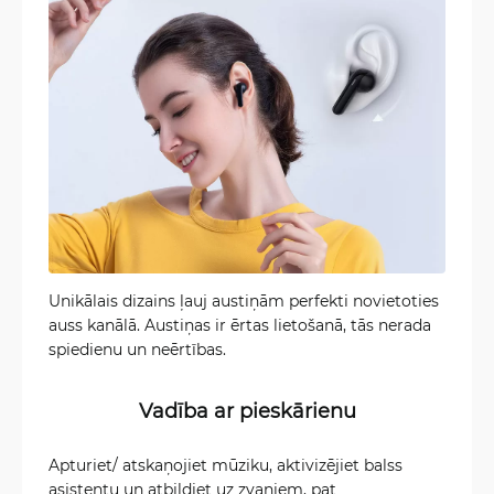
Unikālais dizains ļauj austiņām perfekti novietoties
auss kanālā. Austiņas ir ērtas lietošanā, tās nerada
spiedienu un neērtības.
Vadība ar pieskārienu
Apturiet/ atskaņojiet mūziku, aktivizējiet balss
asistentu un atbildiet uz zvaniem, pat