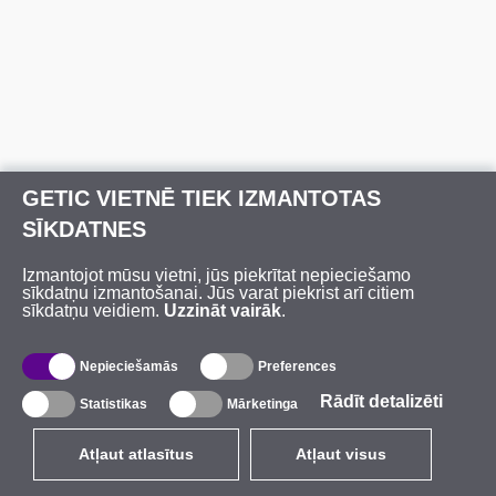
GETIC VIETNĒ TIEK IZMANTOTAS
SĪKDATNES
Izmantojot mūsu vietni, jūs piekrītat nepieciešamo
sīkdatņu izmantošanai. Jūs varat piekrist arī citiem
sīkdatņu veidiem.
Uzzināt vairāk
.
Nepieciešamās
Preferences
Rādīt detalizēti
Statistikas
Mārketinga
Atļaut atlasītus
Atļaut visus