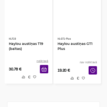
HL-T19
HL-GT1-Plus
Haylou austiņas T19
Haylou austiņas GT1
(baltas)
Plus
noliktavā
nav noliktavā
30.78
€
19.20
€