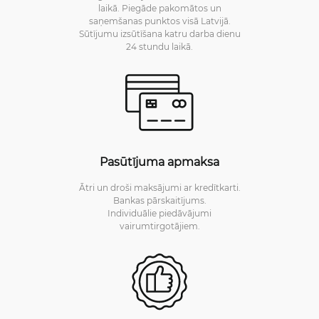
laikā. Piegāde pakomātos un
saņemšanas punktos visā Latvijā.
Sūtījumu izsūtīšana katru darba dienu
24 stundu laikā.
Pasūtījuma apmaksa
Ātri un droši maksājumi ar kredītkarti.
Bankas pārskaitījums.
Individuālie piedāvājumi
vairumtirgotājiem.