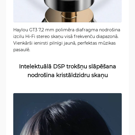
Haylou GT3 7,2 mm polimēra diafragma nodrošina
izcilu Hi-Fi stereo skaņu visā frekvenču diapazonā.
Vienkārši ienirsti pilnīgi jaunā, perfektas mūzikas
pasaulē.
Intelektuālā DSP trokšņu slāpēšana
nodrošina kristāldzidru skaņu