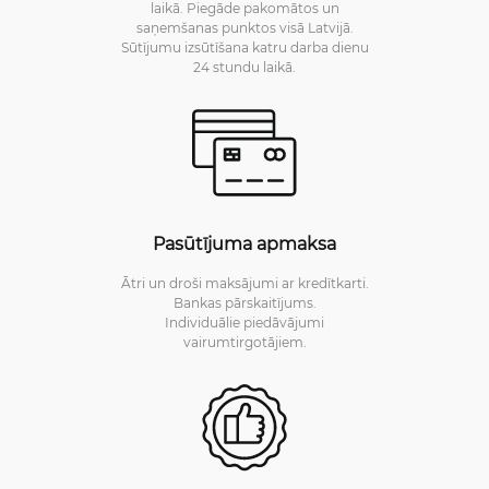
laikā. Piegāde pakomātos un
saņemšanas punktos visā Latvijā.
Sūtījumu izsūtīšana katru darba dienu
24 stundu laikā.
Pasūtījuma apmaksa
Ātri un droši maksājumi ar kredītkarti.
Bankas pārskaitījums.
Individuālie piedāvājumi
vairumtirgotājiem.