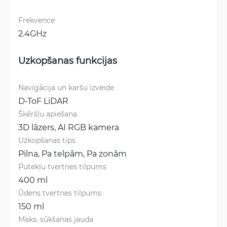
Frekvence
2.4GHz
Uzkopšanas funkcijas
Navigācija un karšu izveide
D-ToF LiDAR
Šķēršļu apiešana
3D lāzers, 
AI RGB kamera
Uzkopšanas tips
Pilna, 
Pa telpām, 
Pa zonām
Putekļu tvertnes tilpums
400 ml
Ūdens tvertnes tilpums
150 ml
Maks. sūkšanas jauda