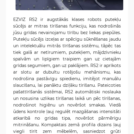
EZVIZ RS2 ir augstākās klases robots putekļu
sūcējs ar mitras tīrīšanas funkciju, kas nodrošinās
jūsu grīdas nevainojamu tīrību bez liekas piepūles.
Putekļu sūcējs izceļas ar spēcīgu sūknēšanas jaudu
un intelektuālu mitrās tīrīšanas sistēmu, tāpēc tas
tiek galā ar netīrumiem, putekļiem, mājdzīvnieku
spalvām un lipīgiem traipiem gan uz cietajām
grīdas segumiem, gan uz paklājiem. RS2 ir aprīkots
ar slotu ar dubultu rotējošu mehānismu, kas
nodrošina pastāvīgu spiedienu, imitējot manuālu
slaucīšanu, lai panāktu dziļāku tīrīšanu. Pateicoties
pašattīrīšanās sistēmai, RS2 automātiski noslauka
un nosusina uzlikas tīrīšanas laikā un pēc tīrīšanas,
nodrošinot higiēnu un novēršot smakas. Viedā
ūdens kontrole ļauj regulēt mazgāšanas intensitāti
atkarībā no grīdas tipa, novēršot pārmērīgu
mitrināšanu. Kompaktais zemā profila dizains ļauj
viegli tīrīt zem mēbelēm, sasniedzot grūti