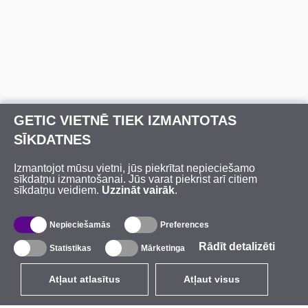
GETIC VIETNĒ TIEK IZMANTOTAS
SĪKDATNES
Izmantojot mūsu vietni, jūs piekrītat nepieciešamo
sīkdatņu izmantošanai. Jūs varat piekrist arī citiem
sīkdatņu veidiem.
Uzzināt vairāk
.
Nepieciešamās
Preferences
Rādīt detalizēti
Statistikas
Mārketinga
Atļaut atlasītus
Atļaut visus