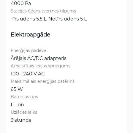
4000 Pa
Stacijas ūdens tvertnes tilpums
Tīrs ūdens 5.5 L, 
Netīrs ūdens 5 L
Elektroapgāde
Enerģijas padeve
Ārējais AC/DC adapteris
Atbalstītais ieejas spriegums
100 - 240 V AC
Maksimālais enerģijas patēriņš
65 W
Baterijas tips
Li-Ion
Uzlādes laiks
3 stunda