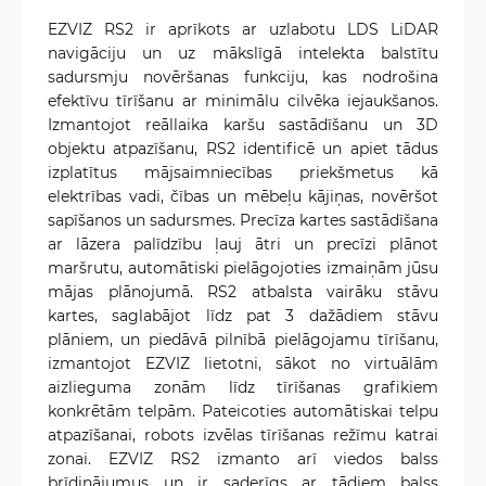
EZVIZ RS2 ir aprīkots ar uzlabotu LDS LiDAR
navigāciju un uz mākslīgā intelekta balstītu
sadursmju novēršanas funkciju, kas nodrošina
efektīvu tīrīšanu ar minimālu cilvēka iejaukšanos.
Izmantojot reāllaika karšu sastādīšanu un 3D
objektu atpazīšanu, RS2 identificē un apiet tādus
izplatītus mājsaimniecības priekšmetus kā
elektrības vadi, čības un mēbeļu kājiņas, novēršot
sapīšanos un sadursmes. Precīza kartes sastādīšana
ar lāzera palīdzību ļauj ātri un precīzi plānot
maršrutu, automātiski pielāgojoties izmaiņām jūsu
mājas plānojumā. RS2 atbalsta vairāku stāvu
kartes, saglabājot līdz pat 3 dažādiem stāvu
plāniem, un piedāvā pilnībā pielāgojamu tīrīšanu,
izmantojot EZVIZ lietotni, sākot no virtuālām
aizlieguma zonām līdz tīrīšanas grafikiem
konkrētām telpām. Pateicoties automātiskai telpu
atpazīšanai, robots izvēlas tīrīšanas režīmu katrai
zonai. EZVIZ RS2 izmanto arī viedos balss
brīdinājumus un ir saderīgs ar tādiem balss