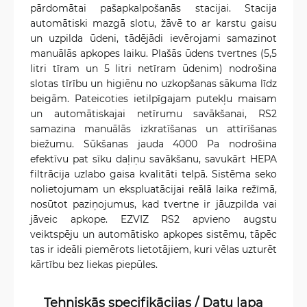
pārdomātai pašapkalpošanās stacijai. Stacija
automātiski mazgā slotu, žāvē to ar karstu gaisu
un uzpilda ūdeni, tādējādi ievērojami samazinot
manuālās apkopes laiku. Plašās ūdens tvertnes (5,5
litri tīram un 5 litri netīram ūdenim) nodrošina
slotas tīrību un higiēnu no uzkopšanas sākuma līdz
beigām. Pateicoties ietilpīgajam putekļu maisam
un automātiskajai netīrumu savākšanai, RS2
samazina manuālās izkratīšanas un attīrīšanas
biežumu. Sūkšanas jauda 4000 Pa nodrošina
efektīvu pat sīku daļiņu savākšanu, savukārt HEPA
filtrācija uzlabo gaisa kvalitāti telpā. Sistēma seko
nolietojumam un ekspluatācijai reālā laika režīmā,
nosūtot paziņojumus, kad tvertne ir jāuzpilda vai
jāveic apkope. EZVIZ RS2 apvieno augstu
veiktspēju un automātisko apkopes sistēmu, tāpēc
tas ir ideāli piemērots lietotājiem, kuri vēlas uzturēt
kārtību bez liekas piepūles.
Tehniskās specifikācijas / Datu lapa