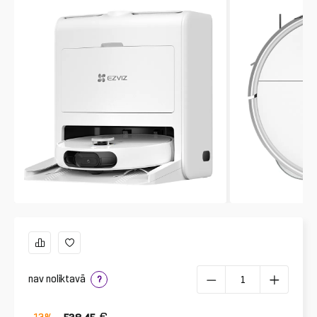
nav noliktavā
?