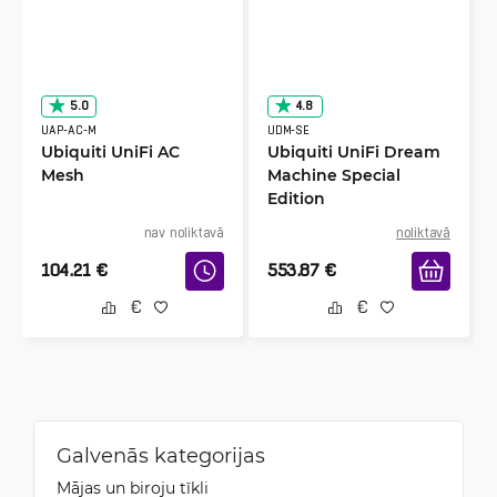
5.0
4.8
UAP-AC-M
UDM-SE
Ubiquiti UniFi AC
Ubiquiti UniFi Dream
Mesh
Machine Special
Edition
nav noliktavā
noliktavā
104.21
€
553.87
€
Galvenās kategorijas
Mājas un biroju tīkli