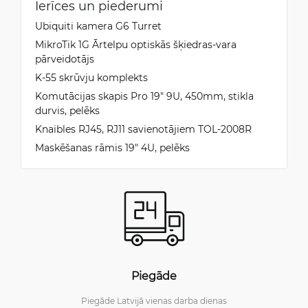
Ierīces un piederumi
Ubiquiti kamera G6 Turret
MikroTik 1G Ārtelpu optiskās šķiedras-vara
pārveidotājs
K-55 skrūvju komplekts
Komutācijas skapis Pro 19" 9U, 450mm, stikla
durvis, pelēks
Knaibles RJ45, RJ11 savienotājiem TOL-2008R
Maskēšanas rāmis 19" 4U, pelēks
Piegāde
Piegāde Latvijā vienas darba dienas