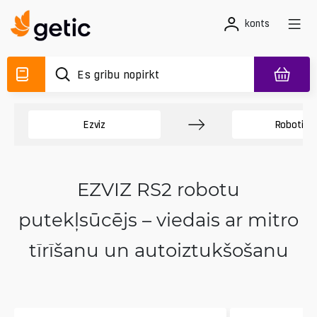
konts
Ezviz
Roboti pu
EZVIZ RS2 robotu
putekļsūcējs – viedais ar mitro
tīrīšanu un autoiztukšošanu