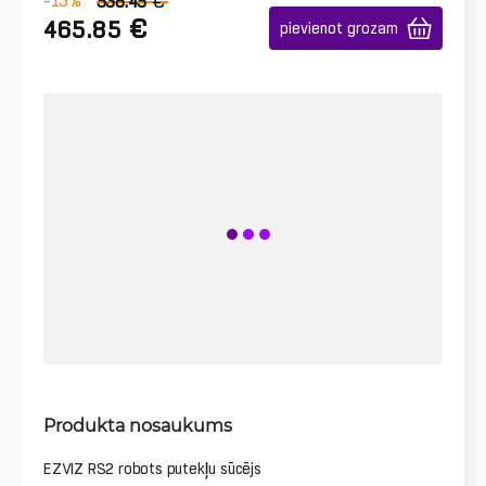
€
-13
%
538.45
€
465.85
pievienot grozam
Produkta nosaukums
EZVIZ RS2 robots putekļu sūcējs